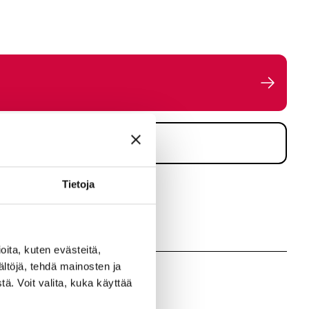
Tietoja
taan yleiskorotuksena, jos asiasta ei synny sopua 31.3.2026
a työnantajan päättämällä tavalla. Jos korotuksesta ei päästä
ita, kuten evästeitä,
ältöjä, tehdä mainosten ja
ä. Voit valita, kuka käyttää