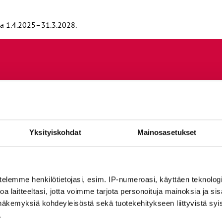
sa 1.4.2025–31.3.2028.
Yksityiskohdat
Mainosasetukset
i palkkaustyöryhmän ja/tai työvuorotyöryhmän työhön. Summa makse
n ensisijaisesti paikallisena eränä. Paikallinen erä voidaan jaka
telemme henkilötietojasi, esim. IP-numeroasi, käyttäen teknologio
a laitteeltasi, jotta voimme tarjota personoituja mainoksia ja sis
us
näkemyksiä kohdeyleisöstä sekä tuotekehitykseen liittyvistä syist
.
henkilöstön työehtosopimus on voimassa 23.5.2024–31.3.2026.