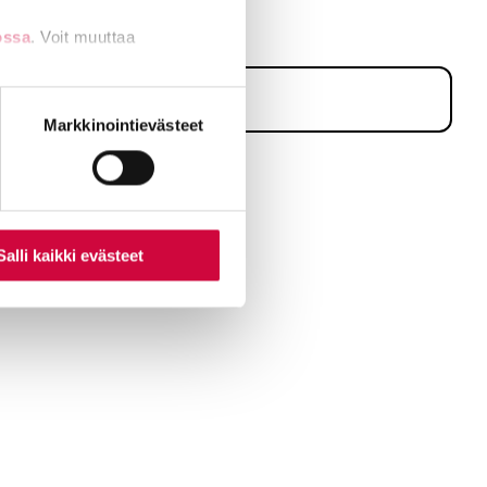
ossa
. Voit muuttaa
nti- tai
Markkinointievästeet
Salli kaikki evästeet