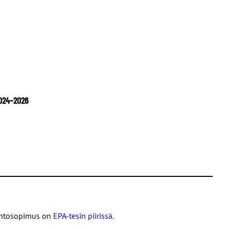
2024–2026
öehtosopimus on
EPA-tesin piirissä.