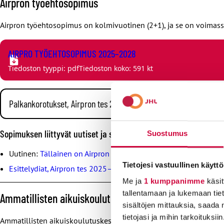
Airpron työehtosopimus
Airpron työehtosopimus on kolmivuotinen (2+1), ja se on voimas
AIRPRO TYÖEHTOSOPIMUS 2025–2028
Tiedoston tyyppi: pdf
Tiedoston koko: 591 kt
Palkankorotukset, Airpron tes 2025–2028
1.8.2025: yleiskorotus 2,44 %
Sopimuksen liittyvät uutiset ja sopimuksen esittely
Suostumus
1.7.2026: yleiskorotus 2,9 %. Korotus käytetään ensisijaisest
mennessä.
Uutinen:
Tällainen on Airpron uusi työehtosopimus
(17.6.2025)
1.7.2027: korotus 2,4 %. Vuoden 2027 palkankorotukset maksetaa
Tietojesi vastuullinen käyttö
Esittelydiat, Airpron tes 2025–2028.
sopuun paikallisesti, 2,4 % maksetaan yleiskorotuksena.
Me ja
1 kumppanimme
käsit
tallentamaan ja lukemaan tieto
Ammatillisten aikuiskoulutuskeskusten työehtosopim
sisältöjen mittauksia, saada 
tietojasi ja mihin tarkoituksiin
Ammatillisten aikuiskoulutuskeskusten hallinto- ja tukipalvelu