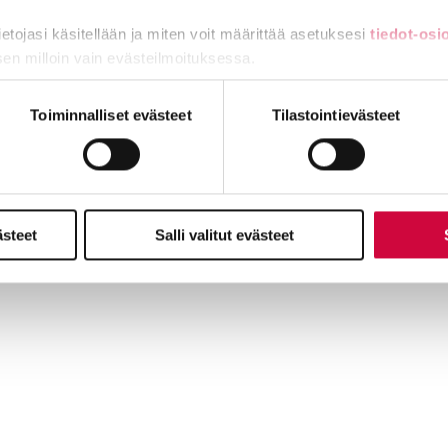
tietojasi käsitellään ja miten voit määrittää asetuksesi
tiedot-osi
sen milloin vain evästeilmoituksessa.
024–2026
miä, osa sivuston toimintaa parantavia, ja osaa käytetään tilastoi
Toiminnalliset evästeet
Tilastointievästeet
skeskusten hallinto- ja tukipalveluhenkilöstöä.
n tämän vuoden palkoista sopu
(27.3.2025)
aikuiskoulutuskeskusten neuvottelutulokset
(23.5.2024)
ästeet
Salli valitut evästeet