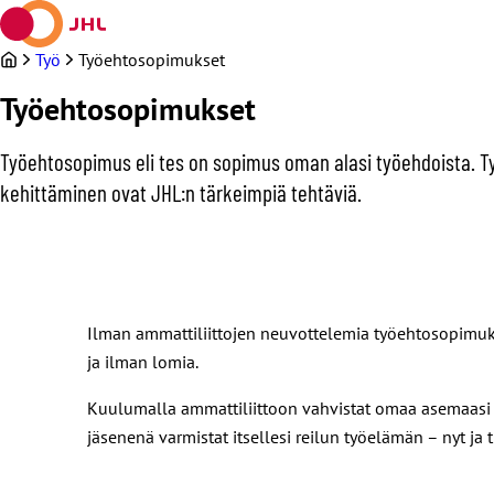
Siirry
sisältöön
Työ
Työehtosopimukset
Työehtosopimukset
Työehtosopimus eli tes on sopimus oman alasi työehdoista. T
kehittäminen ovat JHL:n tärkeimpiä tehtäviä.
Ilman ammattiliittojen neuvottelemia työehtosopimuk
ja ilman lomia.
Kuulumalla ammattiliittoon vahvistat omaa asemaasi ty
jäsenenä varmistat itsellesi reilun työelämän – nyt ja