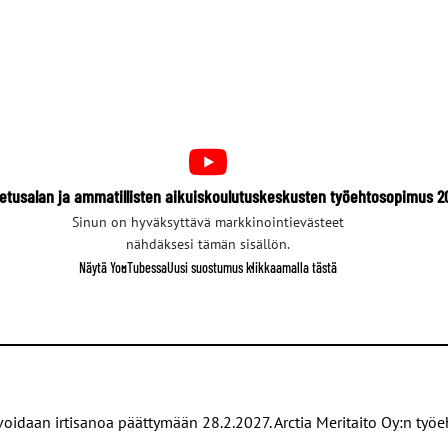
petusalan ja ammatillisten aikuiskoulutuskeskusten työehtosopimus 
Sinun on hyväksyttävä markkinointievästeet
nähdäksesi tämän sisällön.
Näytä YouTubessa
Uusi suostumus klikkaamalla tästä
oidaan irtisanoa päättymään 28.2.2027. Arctia Meritaito Oy:n ty