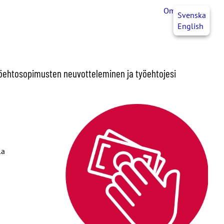
OmaJHL
FI
Svenska
English
yöehtosopimusten neuvotteleminen ja työehtojesi
la