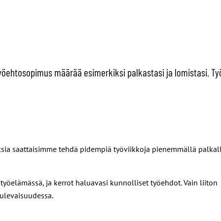
yöehtosopimus määrää esimerkiksi palkastasi ja lomistasi. T
sia saattaisimme tehdä pidempiä työviikkoja pienemmällä palkal
öelämässä, ja kerrot haluavasi kunnolliset työehdot. Vain liiton
 tulevaisuudessa.