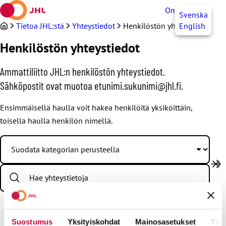
Siirry
OmaJHL
FI
Svenska
sisältöön
Tietoa JHL:stä
Yhteystiedot
Henkilöstön yhteystiedot
English
Henkilöstön yhteystiedot
Ammattiliitto JHL:n henkilöstön yhteystiedot.
Sähköpostit ovat muotoa etunimi.sukunimi@jhl.fi.
Ensimmäisellä haulla voit hakea henkilöitä yksiköittäin,
toisella haulla henkilön nimellä.
S
e
a
r
c
h
Suostumus
Yksityiskohdat
Mainosasetukset
Tiet