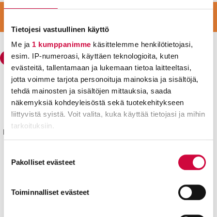
:
LIITY VAHVAAN JOUKKOON
LIITY JÄSENEKSI
Tietojesi vastuullinen käyttö
Me ja
1 kumppanimme
käsittelemme henkilötietojasi,
esim. IP-numeroasi, käyttäen teknologioita, kuten
evästeitä, tallentamaan ja lukemaan tietoa laitteeltasi,
jotta voimme tarjota personoituja mainoksia ja sisältöjä,
Julkisten ja hyvinvointialojen liitto JHL
tehdä mainosten ja sisältöjen mittauksia, saada
Käyntiosoite: Sörnäisten rantatie 23, 00500 Helsinki
näkemyksiä kohdeyleisöstä sekä tuotekehitykseen
liittyvistä syistä. Voit valita, kuka käyttää tietojasi ja mihin
Postiosoite: PL 101, 00531 Helsinki
tarkoituksiin.
Kyllä joku hoitaa® sekä isokirjainlyhenne JHL® ovat JHL:lle
rekisteröityjä tavaramerkkejä.
Lue lisää siitä, miten henkilötietojasi käsitellään ja miten
Suostumuksen
Yhteystiedot
voit määrittää asetuksesi
tiedot-osiossa
. Voit muuttaa
Pakolliset evästeet
valinta
suostumustasi tai peruuttaa sen milloin vain
Aluetoimistot
evästeilmoituksessa.
Toiminnalliset evästeet
Pikalinkit
Evästeistä osa on välttämättömiä, osa sivuston toimintaa
Työttömyyskassa