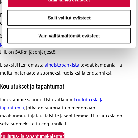
kielivalikosta?
Facebookissa
Trade Union JHL
-sivu on JHL:n virallinen
Salli valitut evästeet
englanninkielinen sosiaalisen median kanava.
Suomen ammattiliittojen keskusjärjestö SAK:n
työelämän
Vain välttämättömät evästeet
pelisäännöt
-sivulta löydät työelämätietoa 23:lla eri kielellä.
JHL on SAK:n jäsenjärjestö.
Lisäksi JHL:n omasta
aineistopankista
löydät kampanja- ja
muita materiaaleja suomeksi, ruotsiksi ja englanniksi.
Koulutukset ja tapahtumat
Järjestämme säännöllisin väliajoin
koulutuksia ja
tapahtumia
, jotka on suunnattu nimenomaan
maahanmuuttajataustaisille jäsenillemme. Tilaisuuksia on
sekä suomeksi että englanniksi.
Koulutus- ja tapahtumakalenteri