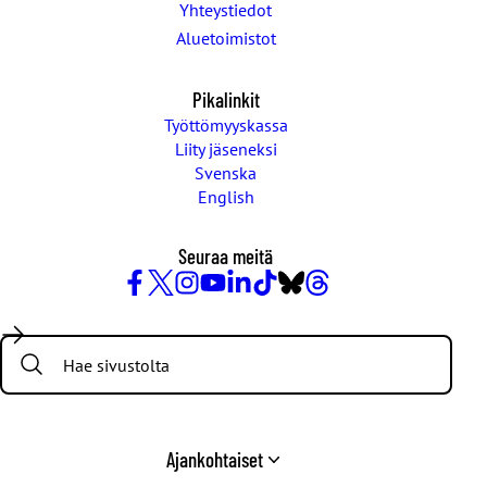
Yhteystiedot
Aluetoimistot
Pikalinkit
Työttömyyskassa
Liity jäseneksi
Svenska
English
Seuraa meitä
Facebook
X
Instagram
YouTube
LinkedIn
TikTok
Bluesky
Threads
/
Search:
Twitter
Ajankohtaiset