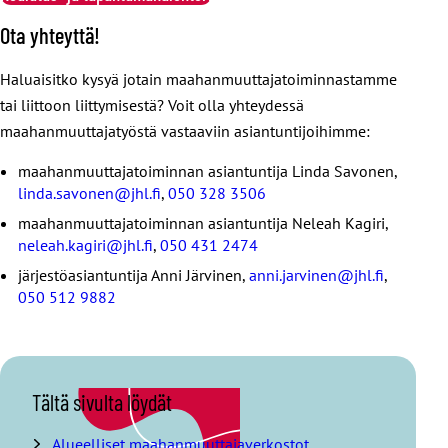
Ota yhteyttä!
Haluaisitko kysyä jotain maahanmuuttajatoiminnastamme
tai liittoon liittymisestä? Voit olla yhteydessä
maahanmuuttajatyöstä vastaaviin asiantuntijoihimme:
maahanmuuttajatoiminnan asiantuntija Linda Savonen,
linda.savonen@jhl.fi
,
050 328 3506
maahanmuuttajatoiminnan asiantuntija Neleah Kagiri,
neleah.kagiri@jhl.fi
,
050 431 2474
järjestöasiantuntija Anni Järvinen,
anni.jarvinen@jhl.fi
,
050 512 9882
O
Tältä sivulta löydät
h
i
Alueelliset maahanmuuttajaverkostot