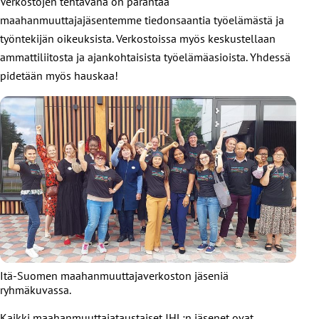
Verkostojen tehtävänä on parantaa
maahanmuuttajajäsentemme tiedonsaantia työelämästä ja
työntekijän oikeuksista. Verkostoissa myös keskustellaan
ammattiliitosta ja ajankohtaisista työelämäasioista. Yhdessä
pidetään myös hauskaa!
Itä-Suomen maahanmuuttajaverkoston jäseniä
ryhmäkuvassa.
Kaikki maahanmuuttajataustaiset JHL:n jäsenet ovat