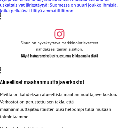
uskaltaisivat järjestäytyä: Suomessa on suuri joukko ihmisiä,
jotka pelkäävät liittyä ammattiliittoon
Sinun on hyväksyttävä markkinointievästeet
nähdäksesi tämän sisällön.
Näytä Instagramsisa
Uusi suostumus klikkaamalla tästä
Alueelliset maahanmuuttajaverkostot
Meillä on kahdeksan alueellista maahanmuuttajaverkostoa.
Verkostot on perustettu sen takia, että
maahanmuuttajataustaisten olisi helpompi tulla mukaan
toimintaamme.