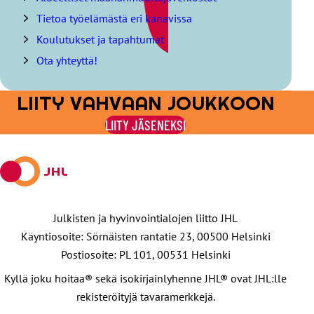
t
Tietoa työelämästä eri kanavissa
a
s
Koulutukset ja tapahtumat
i
Ota yhteyttä!
s
ä
l
LIITY VAHVAAN JOUKKOON
l
y
LIITY JÄSENEKSI
s
l
u
e
t
t
e
Julkisten ja hyvinvointialojen liitto JHL
l
Käyntiosoite: Sörnäisten rantatie 23, 00500 Helsinki
o
Postiosoite: PL 101, 00531 Helsinki
Kyllä joku hoitaa® sekä isokirjainlyhenne JHL® ovat JHL:lle
rekisteröityjä tavaramerkkejä.