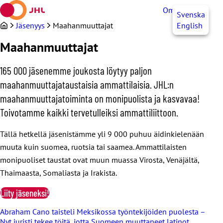
Siirry
OmaJHL
FI
Svenska
sisältöön
Jäsenyys
Maahanmuuttajat
English
Maahanmuuttajat
165 000 jäsenemme joukosta löytyy paljon
maahanmuuttajataustaisia ammattilaisia. JHL:n
maahanmuuttajatoiminta on monipuolista ja kasvavaa!
Toivotamme kaikki tervetulleiksi ammattiliittoon.
Tällä hetkellä jäsenistämme yli 9 000 puhuu äidinkielenään
muuta kuin suomea, ruotsia tai saamea. Ammattilaisten
monipuoliset taustat ovat muun muassa Virosta, Venäjältä,
Thaimaasta, Somaliasta ja Irakista.
Liity jäseneksi!
Abraham Cano taisteli Meksikossa työntekijöiden puolesta –
Nyt juristi tekee töitä, jotta Suomeen muuttaneet latinot