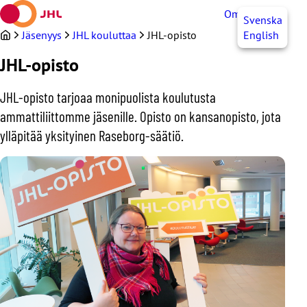
Siirry
OmaJHL
FI
Svenska
sisältöön
Jäsenyys
JHL kouluttaa
JHL-opisto
English
JHL-opisto
JHL-opisto tarjoaa monipuolista koulutusta
ammattiliittomme jäsenille. Opisto on kansanopisto, jota
ylläpitää yksityinen Raseborg-säätiö.