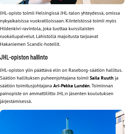
JHL-opisto toimii Helsingissä JHL-talon yhteydessä, omissa
nykyaikaisissa vuokratiloissaan. Kiinteistössä toimii myös
Hiidenkivi-ravintola, joka tuottaa kurssilaisten
ruokailupalvelut. Lähistöllä majoitusta tarjoavat
Hakaniemen Scandic-hotellit.
JHL-opiston hallinto
JHL-opiston ylin päättävä elin on Raseborg-säätiön hallitus.
Säätiön hallituksen puheenjohtajana toimii
Saila Ruuth
ja
säätiön toimitusjohtajana
Ari-Pekka Lundén
. Toiminnan
painopiste on ammattiliitto JHL:n jäsenten koulutuksen
järjestämisessä.