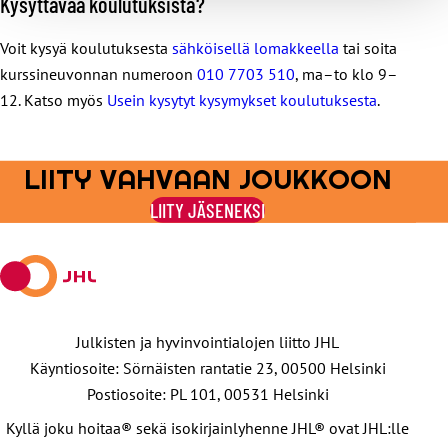
Kysyttävää koulutuksista?
Voit kysyä koulutuksesta
sähköisellä lomakkeella
tai soita
kurssineuvonnan numeroon
010 7703 510
, ma–to klo 9–
12. Katso myös
Usein kysytyt kysymykset koulutuksesta
.
LIITY VAHVAAN JOUKKOON
LIITY JÄSENEKSI
Julkisten ja hyvinvointialojen liitto JHL
Käyntiosoite: Sörnäisten rantatie 23, 00500 Helsinki
Postiosoite: PL 101, 00531 Helsinki
Kyllä joku hoitaa® sekä isokirjainlyhenne JHL® ovat JHL:lle