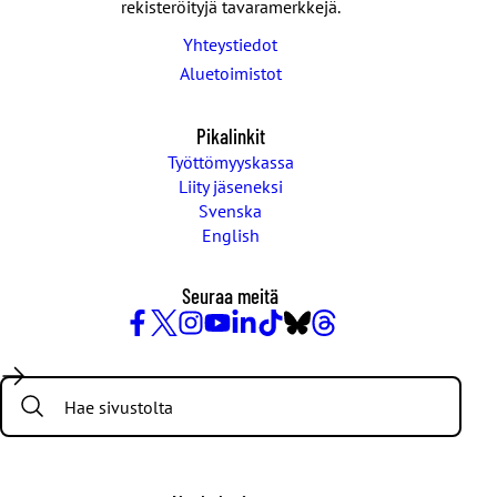
rekisteröityjä tavaramerkkejä.
Yhteystiedot
Aluetoimistot
Pikalinkit
Työttömyyskassa
Liity jäseneksi
Svenska
English
Seuraa meitä
Facebook
X
Instagram
YouTube
LinkedIn
TikTok
Bluesky
Threads
/
Search:
Twitter