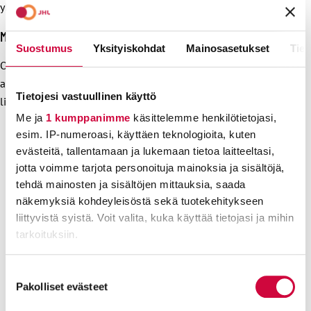
yhteistyötaitoihin ja yhdenvertaisuuteen.
Muut ehdot / erityinen koulutustehtävä
Suostumus
Yksityiskohdat
Mainosasetukset
Tiet
Osana JHL-opiston koulutustehtävää on työelämän
aktiiviseen kansalaisuuteen ja työelämän kehittämiseen
Tietojesi vastuullinen käyttö
liittyvä koulutus.
Me ja
1 kumppanimme
käsittelemme henkilötietojasi,
SAAPUMISOHJEET
esim. IP-numeroasi, käyttäen teknologioita, kuten
Näin pääset JHL-opistolle
evästeitä, tallentamaan ja lukemaan tietoa laitteeltasi,
jotta voimme tarjota personoituja mainoksia ja sisältöjä,
YHTEYSTIEDOT
tehdä mainosten ja sisältöjen mittauksia, saada
JHL-opiston henkilöstön yhteystiedot
näkemyksiä kohdeyleisöstä sekä tuotekehitykseen
liittyvistä syistä. Voit valita, kuka käyttää tietojasi ja mihin
HÄIRINTÄYHDYSHENKILÖT
tarkoituksiin.
JHL-opiston häirintäyhdyshenkilöt
JHL-OPISTO / KANSANOPISTOT.FI
Lue lisää siitä, miten henkilötietojasi käsitellään ja miten
Suostumuksen
Suomen Kansanopistoyhdistys
voit määrittää asetuksesi
tiedot-osiossa
. Voit muuttaa
Pakolliset evästeet
valinta
FACEBOOK
suostumustasi tai peruuttaa sen milloin vain