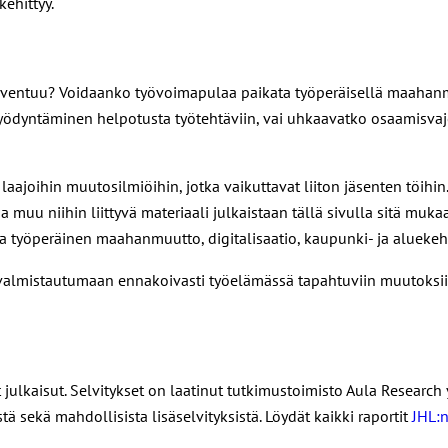
ehittyy.
arventuu? Voidaanko työvoimapulaa paikata työperäisellä maaha
n hyödyntäminen helpotusta työtehtäviin, vai uhkaavatko osaamisv
ajoihin muutosilmiöihin, jotka vaikuttavat liiton jäsenten töihin
ja muu niihin liittyvä materiaali julkaistaan tällä sivulla sitä muk
työperäinen maahanmuutto, digitalisaatio, kaupunki- ja aluekehit
 valmistautumaan ennakoivasti työelämässä tapahtuviin muutoksii
t julkaisut. Selvitykset on laatinut tutkimustoimisto Aula Research
stä sekä mahdollisista lisäselvityksistä. Löydät kaikki raportit
JHL:n