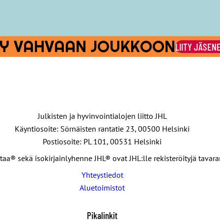
otitalouksien ostovoima palautuu palkankorotusten ansiosta.
Lab
tä vuosina 2022–2027. Katso
julkaisutilaisuuden tallenne
Laboren 
ITY VAHVAAN JOUKKOON
LIITY JÄSEN
Julkisten ja hyvinvointialojen liitto JHL
Käyntiosoite: Sörnäisten rantatie 23, 00500 Helsinki
Postiosoite: PL 101, 00531 Helsinki
taa® sekä isokirjainlyhenne JHL® ovat JHL:lle rekisteröityjä tavar
Yhteystiedot
Aluetoimistot
Pikalinkit