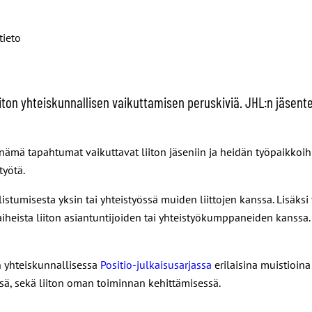
tieto
iiton yhteiskunnallisen vaikuttamisen peruskiviä. JHL:n jäse
mä tapahtumat vaikuttavat liiton jäseniin ja heidän työpaikkoih
työtä.
tumisesta yksin tai yhteistyössä muiden liittojen kanssa. Lisäksi 
aiheista liiton asiantuntijoiden tai yhteistyökumppaneiden kanss
n yhteiskunnallisessa
Positio-julkaisusarjassa
erilaisina muistioina
ssä, sekä liiton oman toiminnan kehittämisessä.