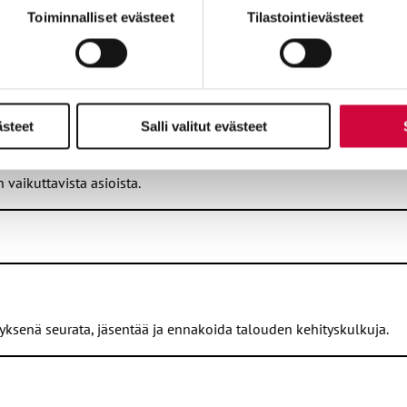
miä, osa sivuston toimintaa parantavia, ja osaa käytetään tilastoi
Toiminnalliset evästeet
Tilastointievästeet
an JHL:n tutkimustoiminnan tuloksia ja perusteltuja toimenpide-ehd
ästeet
Salli valitut evästeet
 vaikuttavista asioista.
ely.
Julkaistu tammikuussa 2024
tasapainoisen työelämän turvaksi. Julkaistu marraskuussa 2023.
myksenä seurata, jäsentää ja ennakoida talouden kehityskulkuja.