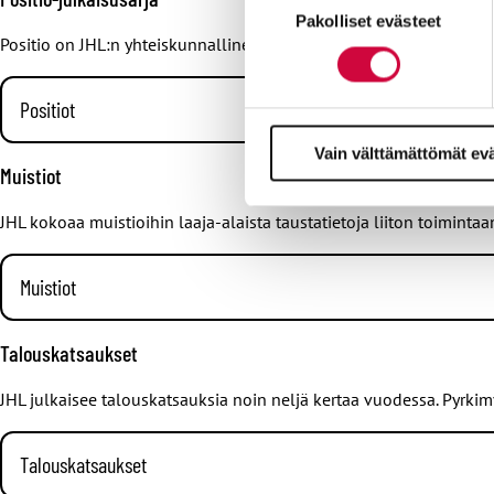
Evästeistä osa on välttämättö
Pakolliset evästeet
valinta
markkinointitarkoituksiin.
Positio on JHL:n yhteiskunnallinen julkaisusarja, jossa julkaista
Positiot
Vain välttämättömät ev
Muistiot
JHL kokoaa muistioihin laaja-alaista taustatietoja liiton toimintaan
Muistiot
Hallituksen toimien kohdentuminen JHL:n aloille, JHL-jäsenkys
Talouskatsaukset
Pohjoismaiselle tielle -muistio
– Kokemuksia eri Pohjoismaista 
JHL julkaisee talouskatsauksia noin neljä kertaa vuodessa. Pyrki
Talouskatsaukset