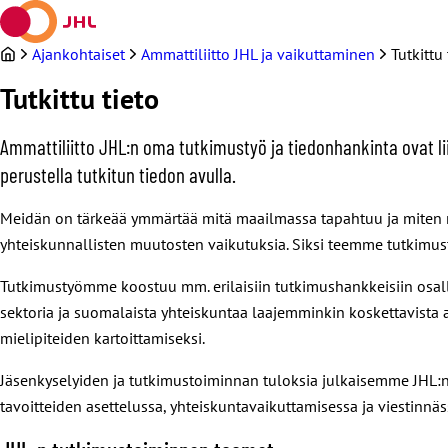
Siirry
sisältöön
Ajankohtaiset
Ammattiliitto JHL ja vaikuttaminen
Tutkittu 
Tutkittu tieto
Ammattiliitto JHL:n oma tutkimustyö ja tiedonhankinta ovat l
perustella tutkitun tiedon avulla.
Meidän on tärkeää ymmärtää mitä maailmassa tapahtuu ja miten nä
yhteiskunnallisten muutosten vaikutuksia. Siksi teemme tutkimus
Tutkimustyömme koostuu mm. erilaisiin tutkimushankkeisiin osallis
sektoria ja suomalaista yhteiskuntaa laajemminkin koskettavista 
mielipiteiden kartoittamiseksi.
Jäsenkyselyiden ja tutkimustoiminnan tuloksia julkaisemme JHL:
tavoitteiden asettelussa, yhteiskuntavaikuttamisessa ja viestinnä