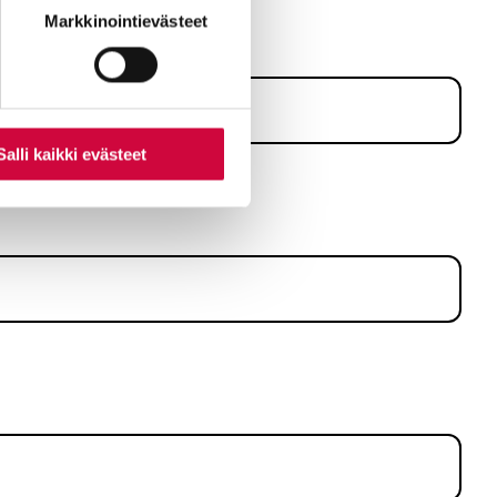
nti- tai
Markkinointievästeet
otuksia.
Salli kaikki evästeet