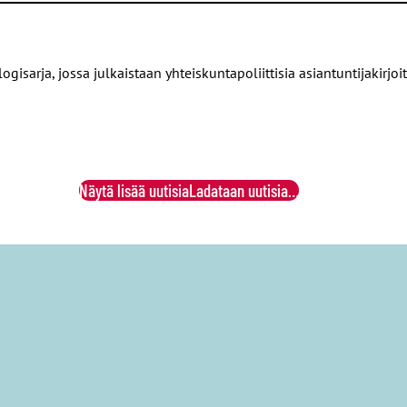
ogisarja, jossa julkaistaan yhteiskuntapoliittisia asiantuntijakir
uksen kehitystä viime vuosikymmeninä Suomessa. Hän esittää toi
mpään suuntaan.
Näytä lisää uutisia
Ladataan uutisia…
i hoivapommiin
 Sinisalo
hahmottelevat ratkaisuvaihtoehtoja uhkaavaan työvoimapu
katsaus oikeudelliseen asemaan
ee in house -yhtiöiden oikeudellista asemaa ja haastaa elinkeino
öjä, jotka vievät yksityisiltä elinkeinoharjoittajilta niille kuuluv
uihin
ia säästöjä eläköityminen voi tuoda kunnille ja hyvinvointialueill
aasteisiin
lvittävät, miten globaalit trendit kuten ilmastonmuutos, digitalis