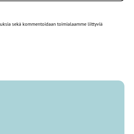
joituksia sekä kommentoidaan toimialaamme liittyviä
menpiteitä verotuksen kehittämiseen
laan. He esittävät sovellettavaksi ja jatkotyöstettäväksi
elämän etujärjestöjen näkemyksen, että in house -yhtiöt
at markkinat.
e. Arvio koskee vuosia 2023–2026.
aatio ja väestörakenteen kehitys vaikuttavat suomalaiseen