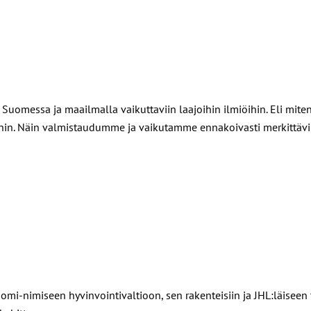
messa ja maailmalla vaikuttaviin laajoihin ilmiöihin. Eli miten
luihin. Näin valmistaudumme ja vaikutamme ennakoivasti merkittä
i-nimiseen hyvinvointivaltioon, sen rakenteisiin ja JHL:läiseen 