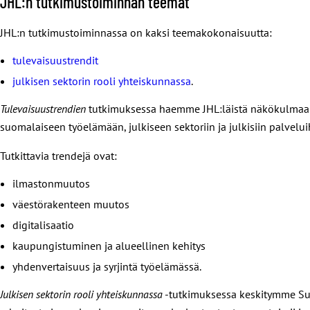
JHL:n tutkimustoiminnan teemat
JHL:n tutkimustoiminnassa on kaksi teemakokonaisuutta:
tulevaisuustrendit
julkisen sektorin rooli yhteiskunnassa
.
Tulevaisuustrendien
tutkimuksessa haemme JHL:läistä näkökulmaa Suo
suomalaiseen työelämään, julkiseen sektoriin ja julkisiin palve
Tutkittavia trendejä ovat:
ilmastonmuutos
väestörakenteen muutos
digitalisaatio
kaupungistuminen ja alueellinen kehitys
yhdenvertaisuus ja syrjintä työelämässä.
Julkisen sektorin rooli yhteiskunnassa
-tutkimuksessa keskitymme Suom