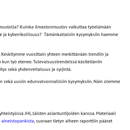
nmuutolla? Kuinka ilmastonmuutos vaikuttaa työelämään
aje ja kyberrikollisuus? Tämänkaltaisiin kysymyksiin haemme
. Keskitymme vuosittain yhteen merkittävään trendiin ja
aa kun työ etenee. Tulevaisuustrendeissä käsiteltäviin
ys sekä yhdenvertaisuus ja syrjintä.
n sekä uusiin edunvalvonnallisiin kysymyksiin. Näin olemme
 yhteistyössä JHL:läisten asiantuntijoiden kanssa. Materiaali
 aineistopankista
, suoraan tietyn aiheen raporttiin pääset