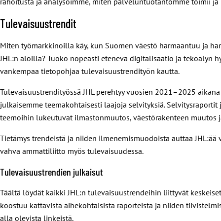
rahoitusta ja analysoimme, miten palveluntuotantomme toimii ja k
Tulevaisuustrendit
Miten työmarkkinoilla käy, kun Suomen väestö harmaantuu ja h
JHL:n aloilla? Tuoko nopeasti etenevä digitalisaatio ja tekoäly
vankempaa tietopohjaa tulevaisuustrendityön kautta.
Tulevaisuustrendityössä JHL perehtyy vuosien 2021–2025 aikana la
julkaisemme teemakohtaisesti laajoja selvityksiä. Selvitysraportit 
teemoihin lukeutuvat ilmastonmuutos, väestörakenteen muutos ja 
Tietämys trendeistä ja niiden ilmenemismuodoista auttaa JHL:ää
vahva ammattiliitto myös tulevaisuudessa.
Tulevaisuustrendien julkaisut
Täältä löydät kaikki JHL:n tulevaisuustrendeihin liittyvät keskeise
koostuu kattavista aihekohtaisista raporteista ja niiden tiivistelmi
alla olevista linkeistä.