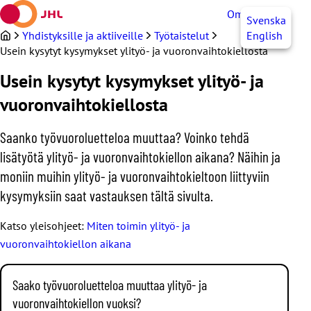
Siirry
OmaJHL
FI
Svenska
sisältöön
Yhdistyksille ja aktiiveille
Työtaistelut
English
Usein kysytyt kysymykset ylityö- ja vuoronvaihtokiellosta
Usein kysytyt kysymykset ylityö- ja
vuoronvaihtokiellosta
Saanko työvuoroluetteloa muuttaa? Voinko tehdä
lisätyötä ylityö- ja vuoronvaihtokiellon aikana? Näihin ja
moniin muihin ylityö- ja vuoronvaihtokieltoon liittyviin
kysymyksiin saat vastauksen tältä sivulta.
Katso yleisohjeet:
Miten toimin ylityö- ja
vuoronvaihtokiellon aikana
Saako työvuoroluetteloa muuttaa ylityö- ja
vuoronvaihtokiellon vuoksi?