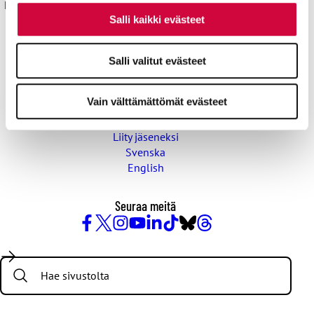
Kyllä joku hoitaa® sekä isokirjainlyhenne JHL® ovat JHL:lle
Salli kaikki evästeet
rekisteröityjä tavaramerkkejä.
Yhteystiedot
Salli valitut evästeet
Aluetoimistot
Vain välttämättömät evästeet
Pikalinkit
Työttömyyskassa
Liity jäseneksi
Svenska
English
Seuraa meitä
Facebook
X
Instagram
YouTube
LinkedIn
TikTok
Bluesky
Threads
/
Search:
Twitter