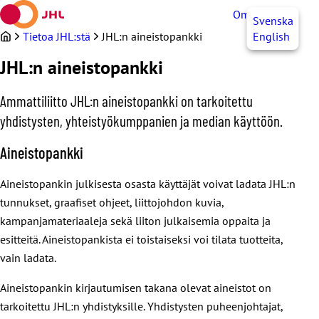
Siirry
OmaJHL
FI
Svenska
sisältöön
Tietoa JHL:stä
JHL:n aineistopankki
English
JHL:n aineistopankki
Ammattiliitto JHL:n aineistopankki on tarkoitettu
yhdistysten, yhteistyökumppanien ja median käyttöön.
Aineistopankki
Aineistopankin julkisesta osasta käyttäjät voivat ladata JHL:n
tunnukset, graafiset ohjeet, liittojohdon kuvia,
kampanjamateriaaleja sekä liiton julkaisemia oppaita ja
esitteitä. Aineistopankista ei toistaiseksi voi tilata tuotteita,
vain ladata.
Aineistopankin kirjautumisen takana olevat aineistot on
tarkoitettu JHL:n yhdistyksille. Yhdistysten puheenjohtajat,