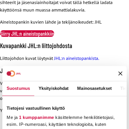
sihteerit ja jäsenasiainhoitajat voivat tällä hetkellä ladata
käyttöönsä muun muassa ammattialakuvia.
Aineistopankin kuvien lähde ja tekijänoikeudet: JHL
Siirry JHL:n aineistopankkiin
Kuvapankki JHL:n liittojohdosta
Liittojohdon kuvat löytyvät
JHL:n aineistopankista.
JHL:n painettujen oppaiden tilaus
Vuoden 2025 alusta alkaen lähetämme painettuja oppaita
Suostumus
Yksityiskohdat
Mainosasetukset
Tiet
vain JHL:n jäsenyhdistysten käyttöön. Jäsenet voivat ladata
oppaat itselleen
JHL:n aineistopankista
.
Tietojesi vastuullinen käyttö
Yhdistykset voivat tilata oppaat JHL:n
painopalvelun kautta
.
Me ja
1 kumppanimme
käsittelemme henkilötietojasi,
esim. IP-numeroasi, käyttäen teknologioita, kuten