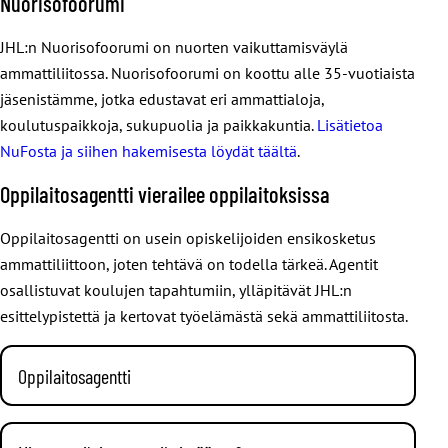
Nuorisofoorumi
ammattialafoorumeihin. Juuri sinulle oikeaan foorumiin
Käsittelee
pääset
oman ammattialasi sivulta
.
JHL:n Nuorisofoorumi on nuorten vaikuttamisväylä
jäsenyhdistysten ja yhteisjärjestöjen esittämät aloitteet
ammattiliitossa. Nuorisofoorumi on koottu alle 35-vuotiaista
liiton toimintakertomuksen
jäsenistämme, jotka edustavat eri ammattialoja,
koulutuspaikkoja, sukupuolia ja paikkakuntia.
Lisätietoa
tilinpäätöksen.
NuFosta ja siihen hakemisesta löydät täältä
.
Oppilaitosagentti vierailee oppilaitoksissa
Oppilaitosagentti on usein opiskelijoiden ensikosketus
ammattiliittoon, joten tehtävä on todella tärkeä. Agentit
osallistuvat koulujen tapahtumiin, ylläpitävät JHL:n
esittelypistettä ja kertovat työelämästä sekä ammattiliitosta.
Oppilaitosagentti
Koulutamme agenttejamme säännöllisesti. Lisäksi agentit
tapaavat vuosittain agenttiakatemian päivillä, joissa jaetaan