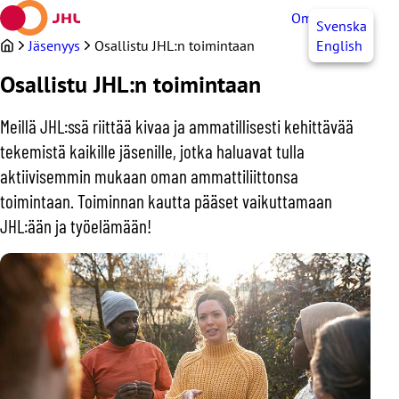
Siirry
OmaJHL
FI
Svenska
sisältöön
Jäsenyys
Osallistu JHL:n toimintaan
English
Osallistu JHL:n toimintaan
Meillä JHL:ssä riittää kivaa ja ammatillisesti kehittävää
tekemistä kaikille jäsenille, jotka haluavat tulla
aktiivisemmin mukaan oman ammattiliittonsa
toimintaan. Toiminnan kautta pääset vaikuttamaan
JHL:ään ja työelämään!