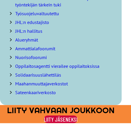
l
työntekijän tärkein tuki
l
Työsuojeluvaltuutettu
y
s
JHL:n edustajisto
l
JHL:n hallitus
u
e
Alueryhmät
t
Ammattialafoorumit
t
e
Nuorisofoorumi
l
Oppilaitosagentti vierailee oppilaitoksissa
o
Solidaarisuuslähettiläs
Maahanmuuttajaverkostot
Sateenkaariverkosto
LIITY VAHVAAN JOUKKOON
LIITY JÄSENEKSI