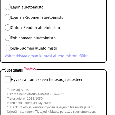
kannustimet@jhl.fi
.
Lapin aluetoimisto
Pisteitä voi käyttää ainoastaan JHL-bonuspalkintoihin.
Lounais-Suomen aluetoimisto
Järjestelmän säännöt löytyvät
JHL-bonuspalkinnot -sivuilta
Oulun-Seudun aluetoimisto
kohdasta
säännöt
.
Pohjanmaan aluetoimisto
Sisä-Suomen aluetoimisto
Voit tarkistaa oman kuntasi aluetoimiston täältä
(Pakollinen)
Suostumus
Hyväksyn lomakkeen tietosuojaselosteen
Tietosuojaseloste
EU:n yleinen tietosuoja-asetus 2016/679
Tietosuojalaki 2018/1050
Miten henkilötietojasi käytetään
1. Henkilötietojasi kerätään työpaikkakäynnin tilaamista ja sen
järjestämistä varten. Tietojesi käsittely perustuu suostumukseen.