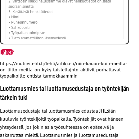
2. Valtaosin kaikki hallussamme olevat henkilötiedot on saatu
suoraan sinulta.
3. Kerättävät henkilötiedot:
• Nimi
• Puhelinnumero
• Sähköposti
• Työpaikan toimipiste
• Tieto ammattiliiton jäsenyydestä
4. Suojaamme henkilötietojasi käyttämällä monia, tehokkaita
tietoturvan menetelmiä.
5. JHL:n käyttämät alihankkijat käsittelevät henkilötietoja palvelun
tuottajina. JHL solmii näiden toimijoiden kanssa sopimukset
https://motiivilehti.fi/lehti/artikkeli/niin-kauan-kuin-meilla-
riittävästä tietosuojan tasosta ja käsittelyn lainmukaisuudesta.
on-liitto-meilla-on-kyky-taistellajhln-aktiivit-porhaltavat-
6. Tietosuojaselosteen hyväksymällä annat suostumuksesi kerätä
erityisiä (arkaluonteisia) henkilötietojasi. Tällainen tieto on tieto
tyopaikoille-entista-tarmokkaammin
ammattiliiton jäsenyydestä.
7. Kun käsittelemme tietojasi, jotka edellyttävät suostumustasi,
Luottamusmies tai luottamusedustaja on työntekijän
sinulla on oikeus peruuttaa suostumuksesi koska tahansa.
tärkein tuki
8. Henkilötietoja ei luovuteta eikä siirretä Euroopan unionin tai
Euroopan talousalueen ulkopuolelle
9. Emme käytä automaattista tietojenkäsittelyä tai profilointia.
Luottamusedustaja tai luottamusmies edustaa JHL:ään
10. Henkilötietojasi säilytetään niin kauan kuin työpaikkakäynnin
järjestelyt sitä edellyttävät, mutta enintään 6 kuukautta.
kuuluvia työntekijöitä työpaikalla. Työntekijät ovat häneen
11. Pyrimme pitämään henkilötietosi aina oikeina ja ajantasaisina.
yhteydessä, jos jokin asia työsuhteessa on epäselvä ja
Otathan huomioon, että sinulla on jaettu vastuu henkilötietojesi
ajan tasalla pitämisessä.
askarruttaa mieltä. Luottamusmies ja luottamusedustaja
Oikeutesi