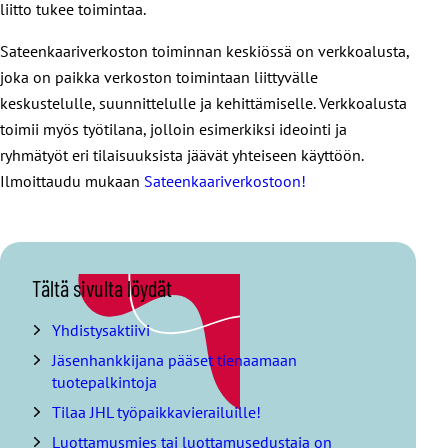
liitto tukee toimintaa.
Sateenkaariverkoston toiminnan keskiössä on verkkoalusta,
joka on paikka verkoston toimintaan liittyvälle
keskustelulle, suunnittelulle ja kehittämiselle. Verkkoalusta
toimii myös työtilana, jolloin esimerkiksi ideointi ja
ryhmätyöt eri tilaisuuksista jäävät yhteiseen käyttöön.
Ilmoittaudu mukaan
Sateenkaariverkostoon!
O
Tältä sivulta löydät
h
i
Yhdistysaktiivi
t
Jäsenhankkijana pääset tienaamaan
a
tuotepalkintoja
s
i
Tilaa JHL työpaikkavierailuille!
s
Luottamusmies tai luottamusedustaja on
ä