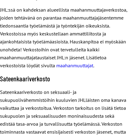
viestissä yhteystietosi, kielitaitosi, yhdistyksesi ja työpaikkasi.
ajankohtaisista aiheista ja järjestämme aika ajoin erilaisia
JHL:ssä on kahdeksan alueellista maahanmuuttajaverkostoa,
Jos opiskelet, mainitse viestissäsi, mitä ja missä. Siitä se
tapahtumia ja koulutuksia.
joiden tehtävänä on parantaa maahanmuuttajajäsentemme
sitten lähtee!
tiedonsaantia työelämästä ja työntekijän oikeuksista.
Tärkeitä yhteistyökumppaneitamme ovat Suomen
Verkostoissa myös keskustellaan ammattiliitosta ja
Ammattiliittojen Solidaarisuuskeskus SASK, Reilu kauppa ry
ajankohtaisista työelämäasioista. Hauskanpitoa ei myöskään
ja Finnwatch. Muita yhteistyökumppaneitamme ovat muun
unohdeta! Verkostoihin ovat tervetulleita kaikki
muassa Nenäpäivä-säätiö ja suomalaisten kehitysjärjestöjen
maahanmuuttajataustaiset JHL:n jäsenet. Lisätietoa
kattojärjestö Fingo.
verkostoista löydät sivulta
maahanmuuttajat
.
Solidaarisuuslähettiläillämme on myös oma
Facebook-
Sateenkaariverkosto
ryhmä
.
Sateenkaariverkosto on seksuaali- ja
sukupuolivähemmistöihin kuuluvien JHLläisten oma kanava
vaikuttaa ja verkostoitua. Verkoston tarkoitus on lisätä tietoa
sukupuolen ja seksuaalisuuden moninaisuudesta sekä
edistää tasa-arvoa ja turvallisuutta työelämässä. Verkoston
toiminnasta vastaavat ensisijaisesti verkoston jäsenet, mutta