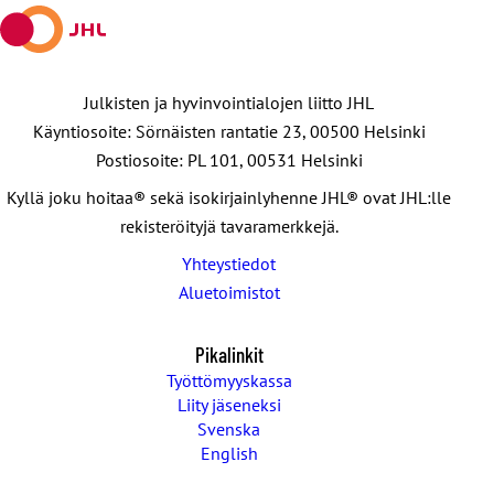
Julkisten ja hyvinvointialojen liitto JHL
Käyntiosoite: Sörnäisten rantatie 23, 00500 Helsinki
Postiosoite: PL 101, 00531 Helsinki
Kyllä joku hoitaa® sekä isokirjainlyhenne JHL® ovat JHL:lle
rekisteröityjä tavaramerkkejä.
Yhteystiedot
Aluetoimistot
Pikalinkit
Työttömyyskassa
Liity jäseneksi
Svenska
English