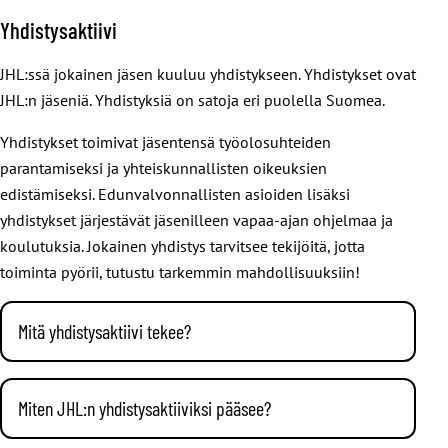
Yhdistysaktiivi
JHL:ssä jokainen jäsen kuuluu yhdistykseen. Yhdistykset ovat
JHL:n jäseniä. Yhdistyksiä on satoja eri puolella Suomea.
Yhdistykset toimivat jäsentensä työolosuhteiden
parantamiseksi ja yhteiskunnallisten oikeuksien
edistämiseksi. Edunvalvonnallisten asioiden lisäksi
yhdistykset järjestävät jäsenilleen vapaa-ajan ohjelmaa ja
koulutuksia. Jokainen yhdistys tarvitsee tekijöitä, jotta
toiminta pyörii, tutustu tarkemmin mahdollisuuksiin!
Mitä yhdistysaktiivi tekee?
Yhdistysaktiivit pyörittävät yhdistyksen toimintaa. He
järjestävät kokouksia, koulutuksia ja tapahtumia sekä ovat
Miten JHL:n yhdistysaktiiviksi pääsee?
mukana esimerkiksi lakkojen järjestämisessä.