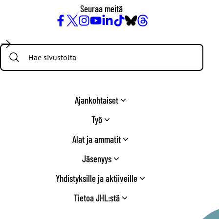
Seuraa meitä
Facebook
X
Instagram
YouTube
LinkedIn
TikTok
Bluesky
Threads
/
Search:
Twitter
Ajankohtaiset
Työ
Alat ja ammatit
Jäsenyys
Yhdistyksille ja aktiiveille
Tietoa JHL:stä