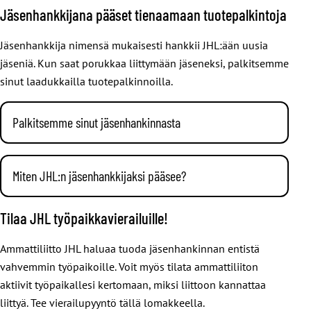
Pääset helposti mukaan oman JHL-yhdistyksesi toimintaan:
Jäsenhankkijana pääset tienaamaan tuotepalkintoja
Yhdistyksissä on monia rooleja, kuten puheenjohtaja,
Ota yhteyttä
yhdistykseesi
tai marssi suoraan sen
varapuheenjohtaja, sihteeri, taloudenhoitaja, tiedottaja,
kokoukseen
. Kerro sitten, että haluaisit tulla aktiivisemmin
Jäsenhankkija nimensä mukaisesti hankkii JHL:ään uusia
nuorisovastaava, oppilaitosagentti ja tapahtumien järjestäjä.
mukaan. Tekemistä riittää jokaiselle oman kiinnostuksen ja
jäseniä. Kun saat porukkaa liittymään jäseneksi, palkitsemme
osaamisen mukaan. Jos et tiedä mihin yhdistykseen kuulut,
sinut laadukkailla tuotepalkinnoilla.
löydät tiedon
omaJHL
:stä.
Palkitsemme sinut jäsenhankinnasta
Miten suosittelu tapahtuu?
Miten JHL:n jäsenhankkijaksi pääsee?
Jotta voimme palkita sinut, tulee kaverisi
liittymislomakkeessa olla sinun jäsennumerosi.
Jokainen jäsenemme voi ryhtyä jäsenhankkijaksi missä ja
Tilaa JHL työpaikkavierailuille!
Jäsennumerosi löydät jäsenkortistasi tai kirjautumalla
milloin vain, meille ei tarvitse erikseen ilmoittaa. Voit
omaJHL
:ään ja katsomalla numerosi kohdasta
jäsentiedot >
suositella JHL:n jäsenyyttä vaikka opiskelukaverille,
Ammattiliitto JHL haluaa tuoda jäsenhankinnan entistä
henkilötiedot
.
työtoverille, sukulaiselle, naapurille tai muulle tutulle.
vahvemmin työpaikoille. Voit myös tilata ammattiliiton
Muista pyytää kaveriasi lisäämään jäsennumerosi
aktiivit työpaikallesi kertomaan, miksi liittoon kannattaa
liittymislomakkeelle.
liittyä. Tee vierailupyyntö tällä lomakkeella.