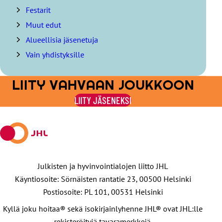
e
Festarit
l
Muut edut
o
Alueellisia jäsenetuja
Vain yhdistyksille
LIITY VAHVAAN JOUKKOON
LIITY JÄSENEKSI
Julkisten ja hyvinvointialojen liitto JHL
Käyntiosoite: Sörnäisten rantatie 23, 00500 Helsinki
Postiosoite: PL 101, 00531 Helsinki
Kyllä joku hoitaa® sekä isokirjainlyhenne JHL® ovat JHL:lle
rekisteröityjä tavaramerkkejä.