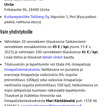
Tarvittaessa asianajajan maksuttoman vastaanoton.
jäsenkortti tulee esittää sisäänkirjautumisen yhteydessä.
Ulvila
Ajanvarauksella 20 minuutin neuvontakäyntejä
Friitalantie 9b, 28400 Ulvila
vastaanottoaikoina 2 x kk. (vrt. käynti ei-jäsenille 30 €)
Aamiainen, liinavaatteet, pyyhkeet sekä loppusiivous
Toimeksiannot ja kirjalliset lausunnot eivät sisälly
Kultasepänliike Tallberg Oy
, Itäpuisto 5, Pori (Kysy paikan
sisältyvät aina hintaan!
neuvontaan.
päällä, vaihtuva etuus)
Asuntomme -lehti 4 numeroa vuodessa.
Alennusta eläinpuiston lipuista -10 %
Vain yhdistyksille
Jäsenalennus valtakunnallisista Vuokralaispäivistä ja
Saat -10 % alennuksen lipuista ostamalla liput
muusta koulutuksesta.
Vähintään 20 rannekkeen tilauksessa Särkänniemi-
lipunmyynnistä. Etu koskee aikuisten ja lasten lippuja sekä
rannekkeen ennakkohinta on
43 € / kpl
(norm. 53 € v.
Ajankohtaisista vuokralaisasioista tiedottava sähköinen
perhelippuja. Jäsenkortti tulee esittää lippua ostaessa.
2025) ja vähintään 100 rannekkeen tilauksessa
41 € / kpl
.
uutiskirje.
Lisää tietoa ja tilaukset
tämän linkin
kautta.
Majoittujat voivat lunastaa etuhintaisen lipun myös
Mahdolliset muut jäsenedut, joita Vuokralaiset VKL ry:n
vastaanotosta, jolloin lippu on voimassa koko majoituksen
Tilaisuuksiin ja tapahtumiin voi tilata JHL-ilmapalloja
jäsenille kulloinkin on voimassa.
Ilmapallokeskuksesta
. Valittavana on punaisia ja
ajan.
oransseja ilmapalloja valkoisella JHL-logolla
Neuvontapalvelut
Tarjousehdot:
(minimitilaus 100kpl) sekä valkoisia ilmapalloja
Yleinen neuvontanumero: 0600 915 15, puhelun hinta on
värillisellä logolla (minimitilaus 500 kpl). Valikoimassa on
Majoitusetu saatavilla vain ennakkoon Ranua Resortin
myös jättipalloja tuomaan näkyvyyttä tapahtumiin.
1,92 €/min.
Tilaukset ja lisätietoa hinnoista saa
varaussivuston
kautta tehtyihin ja maksettuihin varauksiin.
HUOM! Maksuton jäsenpalvelunumero: 09 4770 360
Ilmapallokeskukseksesta
Mari Kärkkäiseltä
puh. +358 46
Etua ei sovelleta kolmannen osapuolen kautta tehtyihin
8783812 /
mari.karkkainen@ilmapallokeskus.fi
.