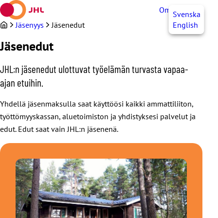
Siirry
OmaJHL
FI
Svenska
sisältöön
Jäsenyys
Jäsenedut
English
Jäsenedut
JHL:n jäsenedut ulottuvat työelämän turvasta vapaa-
ajan etuihin.
Yhdellä jäsenmaksulla saat käyttöösi kaikki ammattiliiton,
työttömyyskassan, aluetoimiston ja yhdistyksesi palvelut ja
edut. Edut saat vain JHL:n jäsenenä.