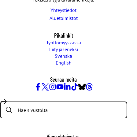
Yhteystiedot
Aluetoimistot
Pikalinkit
Työttömyyskassa
Liity jäseneksi
Svenska
English
Seuraa meitä
Facebook
X
Instagram
YouTube
LinkedIn
TikTok
Bluesky
Threads
/
Search:
Twitter
Ajankohtaiset