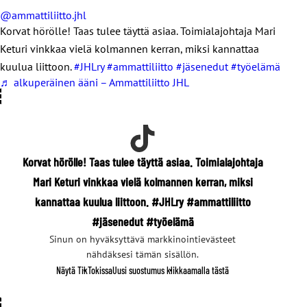
@ammattiliitto.jhl
Korvat hörölle! Taas tulee täyttä asiaa. Toimialajohtaja Mari
Keturi vinkkaa vielä kolmannen kerran, miksi kannattaa
kuulua liittoon.
#JHLry
#ammattiliitto
#jäsenedut
#työelämä
♬ alkuperäinen ääni – Ammattiliitto JHL
Korvat hörölle! Taas tulee täyttä asiaa. Toimialajohtaja
Mari Keturi vinkkaa vielä kolmannen kerran, miksi
kannattaa kuulua liittoon. #JHLry #ammattiliitto
#jäsenedut #työelämä
Sinun on hyväksyttävä markkinointievästeet
nähdäksesi tämän sisällön.
Näytä TikTokissa
Uusi suostumus klikkaamalla tästä