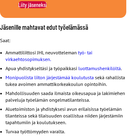
Liity jäseneksi
Jäsenille mahtavat edut työelämässä
Saat:
Ammattiliittosi JHL neuvotteleman
työ- tai
virkaehtosopimuksen.
Apua yhdistykseltäsi ja työpaikkasi
luottamushenkilöltä
.
Monipuolista liiton järjestämää koulutusta
sekä rahallista
tukea avoimen ammattikorkeakoulun opintoihin.
Mahdollisuuden saada ilmaista oikeusapua ja lakimiehen
palveluja työelämän ongelmatilanteissa.
Aluetoimiston ja yhdistyksesi avun erilaisissa työelämän
tilanteissa sekä tilaisuuden osallistua niiden järjestämiin
tapahtumiin ja koulutukseen.
Turvaa työttömyyden varalta.