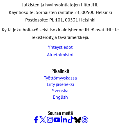
l
Julkisten ja hyvinvointialojen liitto JHL
o
Käyntiosoite: Sörnäisten rantatie 23, 00500 Helsinki
Postiosoite: PL 101, 00531 Helsinki
Kyllä joku hoitaa® sekä isokirjainlyhenne JHL® ovat JHL:lle
rekisteröityjä tavaramerkkejä.
Yhteystiedot
Aluetoimistot
Pikalinkit
Työttömyyskassa
Liity jäseneksi
Svenska
English
Seuraa meitä
Facebook
X
Instagram
YouTube
LinkedIn
TikTok
Bluesky
Threads