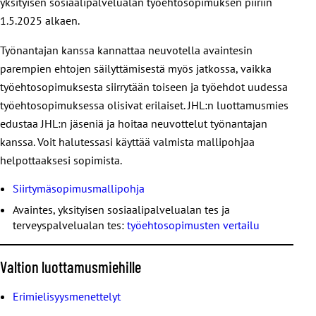
yksityisen sosiaalipalvelualan työehtosopimuksen piiriin
1.5.2025 alkaen.
Työnantajan kanssa kannattaa neuvotella avaintesin
parempien ehtojen säilyttämisestä myös jatkossa, vaikka
työehtosopimuksesta siirrytään toiseen ja työehdot uudessa
työehtosopimuksessa olisivat erilaiset. JHL:n luottamusmies
edustaa JHL:n jäseniä ja hoitaa neuvottelut työnantajan
kanssa. Voit halutessasi käyttää valmista mallipohjaa
helpottaaksesi sopimista.
Siirtymäsopimusmallipohja
Avaintes, yksityisen sosiaalipalvelualan tes ja
terveyspalvelualan tes:
työehtosopimusten vertailu
Valtion luottamusmiehille
Erimielisyysmenettelyt