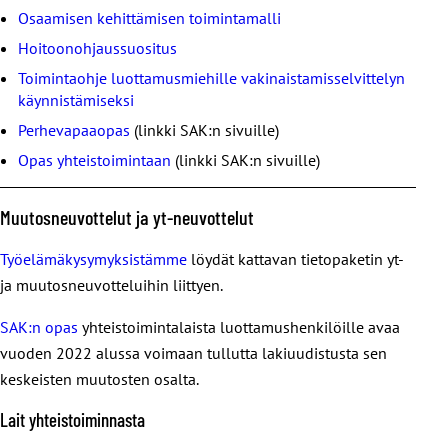
Osaamisen kehittämisen toimintamalli
Hoitoonohjaussuositus
Toimintaohje luottamusmiehille vakinaistamisselvittelyn
käynnistämiseksi
Perhevapaaopas
(linkki SAK:n sivuille)
Opas yhteistoimintaan
(linkki SAK:n sivuille)
Muutosneuvottelut ja yt-neuvottelut
Työelämäkysymyksistämme
löydät kattavan tietopaketin yt-
ja muutosneuvotteluihin liittyen.
SAK:n opas
yhteistoimintalaista luottamushenkilöille avaa
vuoden 2022 alussa voimaan tullutta lakiuudistusta sen
keskeisten muutosten osalta.
Lait yhteistoiminnasta