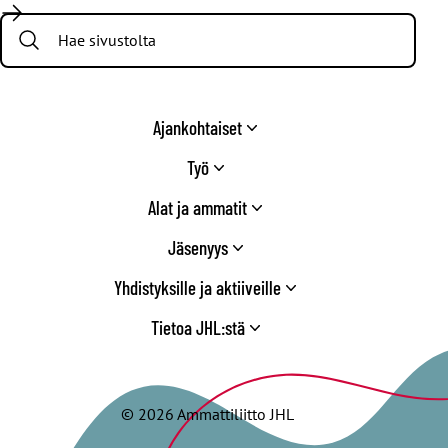
/
Search:
Twitter
Ajankohtaiset
Työ
Alat ja ammatit
Jäsenyys
Yhdistyksille ja aktiiveille
Tietoa JHL:stä
© 2026 Ammattiliitto JHL