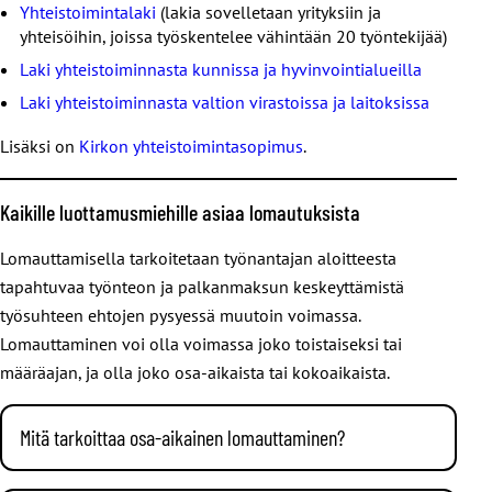
Yhteistoimintalaki
(lakia sovelletaan yrityksiin ja
yhteisöihin, joissa työskentelee vähintään 20 työntekijää)
Laki yhteistoiminnasta kunnissa ja hyvinvointialueilla
Laki yhteistoiminnasta valtion virastoissa ja laitoksissa
Lisäksi on
Kirkon yhteistoimintasopimus
.
Kaikille luottamusmiehille asiaa lomautuksista
Lomauttamisella tarkoitetaan työnantajan aloitteesta
tapahtuvaa työnteon ja palkanmaksun keskeyttämistä
työsuhteen ehtojen pysyessä muutoin voimassa.
Lomauttaminen voi olla voimassa joko toistaiseksi tai
määräajan, ja olla joko osa-aikaista tai kokoaikaista.
Mitä tarkoittaa osa-aikainen lomauttaminen?
Osa-aikainen lomauttamine tarkoittaa päivittäisen tai