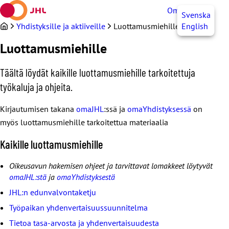
Siirry
OmaJHL
FI
Svenska
sisältöön
Yhdistyksille ja aktiiveille
Luottamusmiehille
English
Luottamusmiehille
Täältä löydät kaikille luottamusmiehille tarkoitettuja
työkaluja ja ohjeita.
Kirjautumisen takana
omaJHL
:ssä ja
omaYhdistyksessä
on
myös luottamusmiehille tarkoitettua materiaalia
Kaikille luottamusmiehille
Oikeusavun hakemisen ohjeet ja tarvittavat lomakkeet löytyvät
omaJHL:stä
ja
omaYhdistyksestä
JHL:n edunvalvontaketju
Työpaikan yhdenvertaisuussuunnitelma
Tietoa tasa-arvosta ja yhdenvertaisuudesta