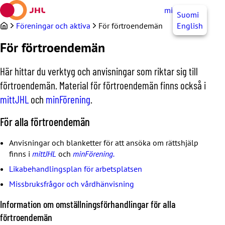
Hoppa
mittJHL
SV
Suomi
till
innehållet
Föreningar och aktiva
För förtroendemän
English
För förtroendemän
Här hittar du verktyg och anvisningar som riktar sig till
förtroendemän. Material för förtroendemän finns också i
mittJHL
och
minFörening
.
För alla förtroendemän
Anvisningar och blanketter för att ansöka om rättshjälp
finns i
mittJHL
och
minFörening.
Likabehandlingsplan för arbetsplatsen
Missbruksfrågor och vårdhänvisning
Information om omställningsförhandlingar för alla
förtroendemän