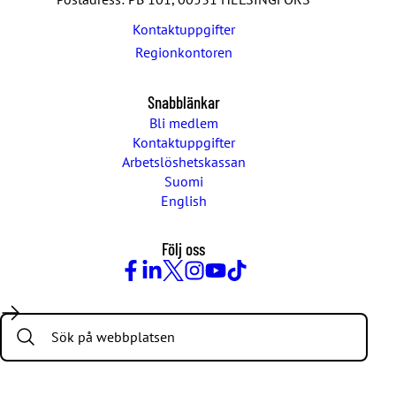
t
Kontaktuppgifter
e
c
Regionkontoren
k
n
Snabblänkar
i
n
Bli medlem
g
Kontaktuppgifter
e
Arbetslöshetskassan
n
Suomi
English
Följ oss
Facebook
LinkedIn
Twitter
Instagram
Youtube
TikTok
Search: