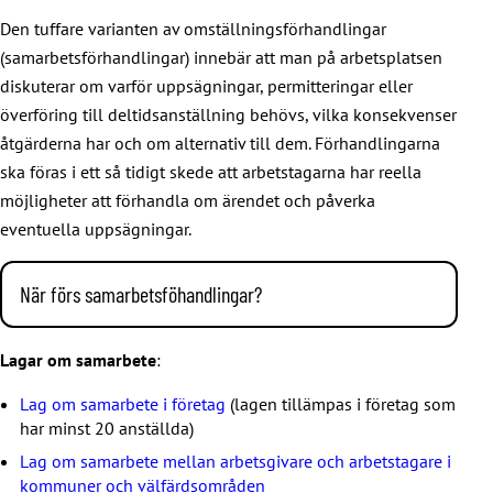
Den tuffare varianten av omställningsförhandlingar
(samarbetsförhandlingar) innebär att man på arbetsplatsen
diskuterar om varför uppsägningar, permitteringar eller
överföring till deltidsanställning behövs, vilka konsekvenser
åtgärderna har och om alternativ till dem. Förhandlingarna
ska föras i ett så tidigt skede att arbetstagarna har reella
möjligheter att förhandla om ärendet och påverka
eventuella uppsägningar.
När förs samarbetsföhandlingar?
Före arbetskraftsminskningar (uppsägningar, permitteringar,
Lagar om samarbete
:
överföringar till anställning på deltid) måste arbetsgivaren
föra samarbetsförhandlingar. Lagarna förpliktar
Lag om samarbete i företag
(lagen tillämpas i företag som
arbetsgivaren att förhandla med arbetstagarna, men tyvärr
har minst 20 anställda)
krävs inte att parterna är eniga om förhandlingarnas
Lag om samarbete mellan arbetsgivare och arbetstagare i
resultat.
kommuner och välfärdsområden