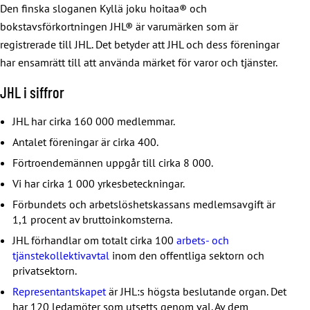
Den finska sloganen Kyllä joku hoitaa® och
bokstavsförkortningen JHL® är varumärken som är
registrerade till JHL. Det betyder att JHL och dess föreningar
har ensamrätt till att använda märket för varor och tjänster.
JHL i siffror
JHL har cirka 160 000 medlemmar.
Antalet föreningar är cirka 400.
Förtroendemännen uppgår till cirka 8 000.
Vi har cirka 1 000 yrkesbeteckningar.
Förbundets och arbetslöshetskassans medlemsavgift är
1,1 procent av bruttoinkomsterna.
JHL förhandlar om totalt cirka 100
arbets- och
tjänstekollektivavtal
inom den offentliga sektorn och
privatsektorn.
Representantskapet
är JHL:s högsta beslutande organ. Det
har 120 ledamöter som utsetts genom val. Av dem