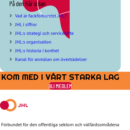
H
På den här sidan
o
p
Vad är fackförbundet JHL?
p
JHL i siffror
a
ö
JHL:s strategi och servicelöfte
v
JHL:s organisation
e
r
JHL:s historia i korthet
i
Kanal för anmälan om överträdelser
n
n
e
KOM MED I VÅRT STARKA LAG
h
å
BLI MEDLEM
l
l
s
f
ö
r
t
Förbundet för den offentliga sektorn och välfärdsområdena
e