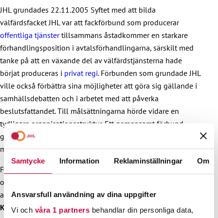
styrkan ökar.
JHL grundades 22.11.2005 Syftet med att bilda
Vårt samhälleliga inflytande ökar.
välfärdsfacket JHL var att fackförbund som producerar
offentliga tjänster
tillsammans åstadkommer en starkare
förhandlingsposition i avtalsförhandlingarna, särskilt med
tanke på att en växande del av välfärdstjänsterna hade
börjat produceras i
privat regi
. Förbunden som grundade JHL
ville också förbättra sina möjligheter att göra sig gällande i
samhällsdebatten och i arbetet med att påverka
beslutsfattandet. Till målsättningarna hörde vidare en
tydligare organisationsstruktur. Ett gemensamt förbund
gjorde det dessutom lättare att säkerställa en högklassig
medlemsservice för medlemmarna.
Samtycke
Information
Reklaminställningar
Om
Förbunden som gick samman för att bilda Förbundet för den
offentliga sektorn och välfärdsområdena var de FFC-
anslutna förbunden inom den offentliga sektorn
Ansvarsfull användning av dina uppgifter
Kommunsektorns fackförbund KAT
Fackförbundet för
Vi och
våra 1 partners
behandlar din personliga data,