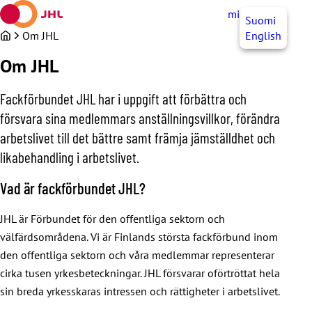
Hoppa
mittJHL
SV
Suomi
till
innehållet
Om JHL
English
Om JHL
Fackförbundet JHL har i uppgift att förbättra och
försvara sina medlemmars anställningsvillkor, förändra
arbetslivet till det bättre samt främja jämställdhet och
likabehandling i arbetslivet.
Vad är fackförbundet JHL?
JHL är Förbundet för den offentliga sektorn och
välfärdsområdena. Vi är Finlands största fackförbund inom
den offentliga sektorn och våra medlemmar representerar
cirka tusen yrkesbeteckningar. JHL försvarar oförtröttat hela
sin breda yrkesskaras intressen och rättigheter i arbetslivet.