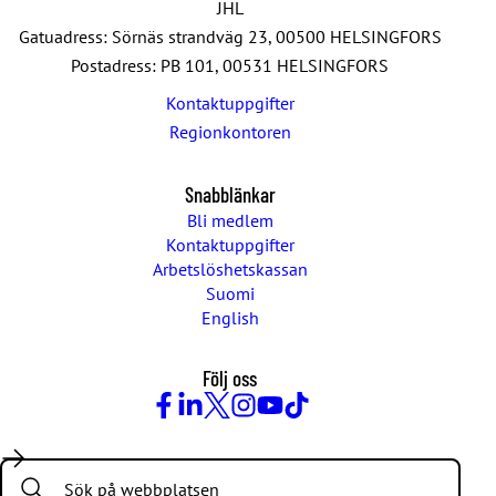
JHL
c
Gatuadress: Sörnäs strandväg 23, 00500 HELSINGFORS
k
Postadress: PB 101, 00531 HELSINGFORS
n
i
Kontaktuppgifter
n
Regionkontoren
g
e
n
Snabblänkar
Bli medlem
Kontaktuppgifter
Arbetslöshetskassan
Suomi
English
Följ oss
Facebook
LinkedIn
Twitter
Instagram
Youtube
TikTok
Search: