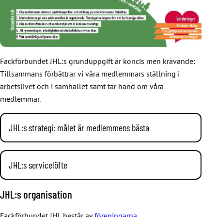
Fackförbundet JHL:s grunduppgift är koncis men krävande:
Tillsammans förbättrar vi våra medlemmars ställning i
arbetslivet och i samhället samt tar hand om våra
medlemmar.
JHL:s strategi: målet är medlemmens bästa
JHL:s verksamhet som fackförbund styrs av de här tre
värderingarna:
JHL:s servicelöfte
Medlemmen är viktigast.
JHL vill ta hand om sina medlemmar och därför har vi
JHL:s organisation
Vi främjar rättvisa.
avgivit ett
servicelöfte.
Vi finns nära dig på din arbetsplats
Vi är pålitliga och ansvarsfulla.
och tar hand om dina ärenden på ett smidigt sätt. Du får lätt
Fackförbundet JHL består av
föreningarna
,