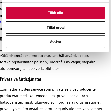
År 2010 fattade
Järnvägsmannaförbundet
beslut om att
information som du har tillhandahållit eller som de har
ansluta sig till JHL. Den nya organisationsformen för dess
samlat in när du har använt deras tjänster.
Tillåt alla
medlemmar blev
Samorganisationen för yrkesarbetare inom
spårtrafiken JHL
Det gamla Järnvägsmannaförbundets
Tillåt urval
medlemmar blev JHL-medlemmar vid ingången av 2012.
Offentliga tjänster
Avvisa
…omfattar all service som staten, kommunerna och
välfärdsområdena producerar, t.ex. hälsovård, skolor,
forskningsanstalter, polisen, underhåll av vägar, dagvård,
äldreomsorg, ämbetsverk, bibliotek.
Privata välfärdstjänster
…omfattar all den service som privata serviceproducenter
producerar med skattemedel t.ex. privata social- och
hälsotjänster, missbrukarvård som ordnas av organisationer,
privata yrkesläroanstalter, idrottsorganisationers verksamhet