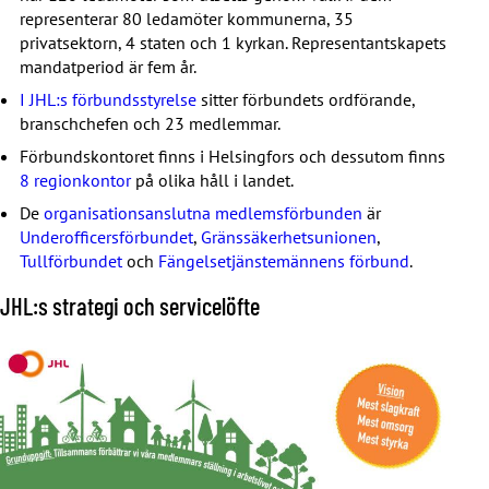
representerar 80 ledamöter kommunerna, 35
privatsektorn, 4 staten och 1 kyrkan. Representantskapets
mandatperiod är fem år.
I JHL:s förbundsstyrelse
sitter förbundets ordförande,
branschchefen och 23 medlemmar.
Förbundskontoret finns i Helsingfors och dessutom finns
8 regionkontor
på olika håll i landet.
De
organisationsanslutna medlemsförbunden
är
Underofficersförbundet
,
Gränssäkerhetsunionen
,
Tullförbundet
och
Fängelsetjänstemännens förbund
.
JHL:s strategi och servicelöfte