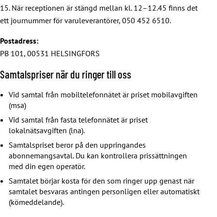
fackförbunden inom justitieministeriets förvaltningsområde.
15. När receptionen är stängd mellan kl. 12–12.45 finns det
Till förbundet hör cirka 1 350 medlemmar via 22
ett journummer för varuleverantörer, 050 452 6510.
medlemsavdelningar. Vem som helst som arbetar för
Brottspåföljdsmyndigheten kan ansöka om medlemskap i
Postadress:
förbundet. Totalt representerar förbundets medlemmar cirka
PB 101, 00531 HELSINGFORS
30 olika tjänstebeteckningar. Största delen av förbundets
Samtalspriser när du ringer till oss
medlemmar arbetar inom övervakning, andra betydande
grupper är de som jobbar med arbetsverksamhet,
Vid samtal från mobiltelefonnätet är priset mobilavgiften
kontorsarbetare och handledare.
(msa)
Vid samtal från fasta telefonnätet är priset
Fängelsetjänstemännens förbunds webbplats
(på finska)
lokalnätsavgiften (lna).
Samtalspriset beror på den uppringandes
Tullförbundet
abonnemangsavtal. Du kan kontrollera prissättningen
med din egen operatör.
Tullverkets fackliga organisationer har anor från 1906, och
Samtalet börjar kosta för den som ringer upp genast när
dessa traditioner förs vidare av Tullförbundet. Två
samtalet besvaras antingen personligen eller automatiskt
tredjedelar av Tullverkets personal, det vill säga 900
(kömeddelande).
anställda, hör i dag till Tullförbundet.