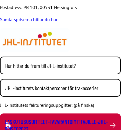
Postadress: PB 101, 00531 Helsingfors
Samtalspriserna hittar du här
Hur hittar du fram till JHL-institutet?
Du kan enkelt ta dig till JHL-institutet med kollektiva
färdmedel från Helsingfors centrum. Institutet finns på
JHL-institutets kontaktpersoner för trakasserier
adressen Sörnäs strandväg 23 i Helsingfors.
JHL-institutet har som mål att erbjuda en trygg, jämlik och
JHL-institutets faktureringsuppgifter: (på finska)
trevlig inlärningsmiljö för alla. Vi ingriper i alla sorters
trakasserier och ofredande. Institutet har två
LASKUTUSOSOITTEET-TAVARANTOIMITTAJILLE-JHL-
kontaktpersoner för trakasserier. Kursdeltagare kan få stöd
OPISTO2023