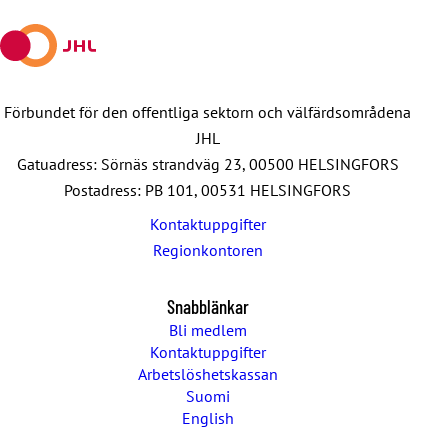
n
i
n
g
e
Förbundet för den offentliga sektorn och välfärdsområdena
n
JHL
Gatuadress: Sörnäs strandväg 23, 00500 HELSINGFORS
Postadress: PB 101, 00531 HELSINGFORS
Kontaktuppgifter
Regionkontoren
Snabblänkar
Bli medlem
Kontaktuppgifter
Arbetslöshetskassan
Suomi
English