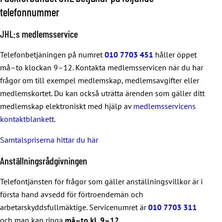
telefonnummer
JHL:s medlemsservice
Telefonbetjäningen på numret
010 7703 451
håller öppet
må–to klockan 9–12. Kontakta medlemsservicen när du har
frågor om till exempel medlemskap, medlemsavgifter eller
medlemskortet. Du kan också uträtta ärenden som gäller ditt
medlemskap elektroniskt med hjälp av
medlemsservicens
kontaktblankett
.
Samtalspriserna hittar du här
Anställningsrådgivningen
Telefontjänsten för frågor som gäller anställningsvillkor är i
första hand avsedd för förtroendemän och
arbetarskyddsfullmäktige. Servicenumret är
010 7703 311
och man kan ringa
må–to
kl. 9–12.