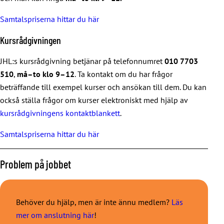
Samtalspriserna hittar du här
Kursrådgivningen
JHL:s kursrådgivning betjänar på telefonnumret
010 7703
510
,
må–to klo 9–12
. Ta kontakt om du har frågor
beträffande till exempel kurser och ansökan till dem. Du kan
också ställa frågor om kurser elektroniskt med hjälp av
kursrådgivningens kontaktblankett
.
Samtalspriserna hittar du här
Problem på jobbet
Behöver du hjälp, men är inte ännu medlem?
Läs
mer om anslutning här
!