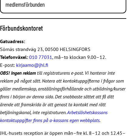
medlemsförbunden
Det finns goda kollektivtrafikförbindelser till institutet och
bara ett begränsat antal parkeringsplatser för gäster.
Gränssäkerhetsunionen
Parkeringsplatser kan inte heller reserveras på förhand.
Förbundskontoret
Anmäl dig till receptionen när du kommer till institutet. Vid
Till Gränssäkerhetsunionen hör cirka 1900 gräns- och
hotellen finns gott om avgiftsbelagda parkeringsplatser.
sjöbevakare, officerare, institutsofficerare, specialofficerare
Gatuadress:
och civila arbetstagare. Till medlemskåren hör också cirka
Sörnäs strandväg 23, 00500 HELSINGFORS
600 pensionärer som omfattas av medlemsförmånerna
Telefonväxel:
010 77031
, må–to klockan 9.00–12.
eftersom de under sin aktiva yrkeskarriär hört till
E-post:
kirjaamo@jhl.fi
Gränssäkerhetsunionens företrädarförbund
OBS! Ingen reklam
till registraturens e-post. Vi hanterar inte
(Sjöbevakningsförbundet och Gränsbevakningsförbundet).
reklam på något sätt. Notera att kontaktuppgifterna i frågor som
Det totala antalet medlemmar är cirka 2500.
gäller medlemskap, anställningsförhållande och utbildning/kurser
finns i början av denna sida. Det snabbaste sättet att få ditt
Gränssäkerhetsunionens webbplats
(på finska)
ärende att framskrida är att genast ta kontakt med rätt
betjäningskanal, inte registraturen.
Arbetslöshetskassans
Fängelsetjänstemännens förbund VVL
kontaktuppgifter finns på a-kassans egen webbplats.
Fängelsetjänstemännens förbund är ett av de största
JHL-husets reception är öppen mån–fre kl. 8–12 och 12.45–