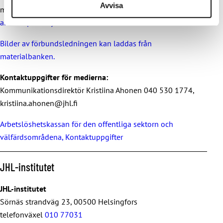
Avvisa
medierna att använda. Materialbanken finns på adressen
aineistopankki.jhl.fi
Bilder av förbundsledningen kan laddas från
materialbanken.
Kontaktuppgifter för medierna:
Kommunikationsdirektör Kristiina Ahonen 040 530 1774,
kristiina.ahonen@jhl.fi
Arbetslöshetskassan för den offentliga sektorn och
välfärdsområdena, Kontaktuppgifter
JHL-institutet
JHL-institutet
Sörnäs strandväg 23, 00500 Helsingfors
telefonväxel
010 77031