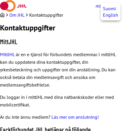
Hoppa
mittJHL
SV
Suomi
till
innehållet
Om JHL
Kontaktuppgifter
English
Kontaktuppgifter
MittJHL
MittJHL
är en e-tjänst för förbundets medlemmar. I mittJHL
kan du uppdatera dina kontaktuppgifter, din
yrkesbeteckning och uppgifter om din anställning. Du kan
också betala din medlemsavgift och ansöka om
medlemsavgiftsbefrielse.
Du loggar in i mittJHL med dina nätbankskoder eller med
mobilcertifikat.
Är du inte ännu medlem?
Läs mer om anslutning!
Fackförbundet JHL betjänar på följande