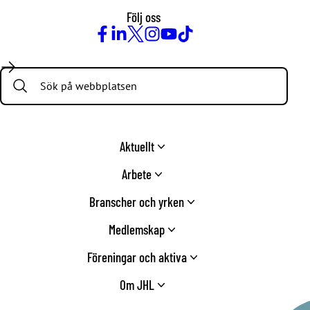
Följ oss
Facebook
LinkedIn
Twitter
Instagram
Youtube
TikTok
Search:
Aktuellt
Arbete
Branscher och yrken
Medlemskap
Föreningar och aktiva
Om JHL