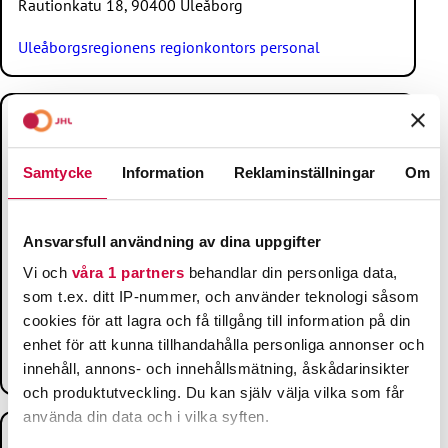
Rautionkatu 18, 90400 Uleåborg
Uleåborgsregionens regionkontors personal
ÖSTERBOTTENS REGIONKONTOR
Telefon:
010 7703 640
Samtycke
Information
Reklaminställningar
Om
E-post:
pohjanmaa@jhl.fi
Kontoret håller öppet måndagar och torsdagar kl. 9–15.
Ansvarsfull användning av dina uppgifter
Per telefon betjänar kontoret mån–tors kl. 9–12.
Vi och
våra 1 partners
behandlar din personliga data,
Vasaesplanaden 17, 5 vån.
som t.ex. ditt IP-nummer, och använder teknologi såsom
cookies för att lagra och få tillgång till information på din
65100 Vasa
enhet för att kunna tillhandahålla personliga annonser och
Österbottens regionkontors personal
innehåll, annons- och innehållsmätning, åskådarinsikter
och produktutveckling. Du kan själv välja vilka som får
använda din data och i vilka syften.
ÖSTRA FINLANDS REGIONKONTOR