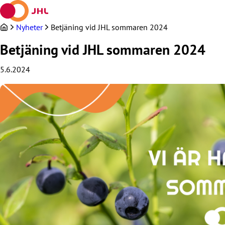
Hoppa
till
innehållet
Nyheter
Betjäning vid JHL sommaren 2024
Betjäning vid JHL sommaren 2024
5.6.2024