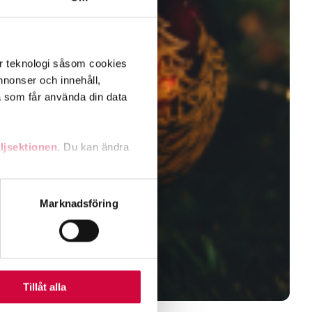
er teknologi såsom cookies
 annonser och innehåll,
a som får använda din data
ljsektionen
. Du kan ändra
andahålla funktioner för
Marknadsföring
n information från din enhet
 tur kombinera informationen
deras tjänster.
Tillåt alla