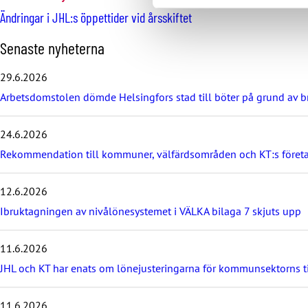
Ändringar i JHL:s öppettider vid årsskiftet
H
Senaste nyheterna
o
p
29.6.2026
p
Arbetsdomstolen dömde Helsingfors stad till böter på grund av br
a
ö
v
24.6.2026
e
r
Rekommendation till kommuner, välfärdsområden och KT:s föret
d
e
12.6.2026
s
e
Ibruktagningen av nivålönesystemet i VÄLKA bilaga 7 skjuts upp
n
a
11.6.2026
s
t
JHL och KT har enats om lönejusteringarna för kommunsektorns 
e
n
y
11.6.2026