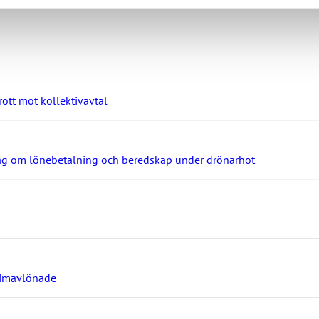
ott mot kollektivavtal
ag om lönebetalning och beredskap under drönarhot
timavlönade