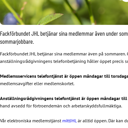
Fackförbundet JHL betjänar sina medlemmar även under sommar
sommarjobbare.
Fackförbundet JHL betjänar sina medlemmar även på sommaren. Om
anställningsrådgivningens telefonbetjäning håller öppet precis 
Medlemsservicens telefontjänst är öppen måndagar till torsda
medlemsavgifter eller medlemskortet.
Anställningsrådgivningens telefontjänst är öppen måndagar til
hand avsedd för förtroendemän och arbetarskyddsfullmäktiga.
Vår elektroniska medlemstjänst
mittJHL
är alltid öppen. Där kan d