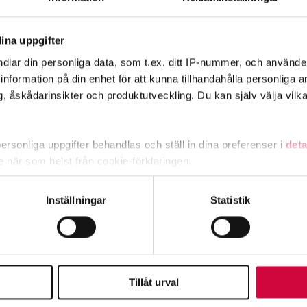
ina uppgifter
dlar din personliga data, som t.ex. ditt IP-nummer, och använd
ill information på din enhet för att kunna tillhandahålla personliga
, åskådarinsikter och produktutveckling. Du kan själv välja vilk
rsonliga uppgifter behandlas och ställ in dina preferenser i
deta
ke när som helst från cookie-förklaringen.
e för att anpassa innehållet och annonserna till användarna, tillh
Inställningar
Statistik
vår trafik. Vi vidarebefordrar även sådana identifierare och anna
nnons- och analysföretag som vi samarbetar med. Dessa kan i sin
har tillhandahållit eller som de har samlat in när du har använt 
Tillåt urval