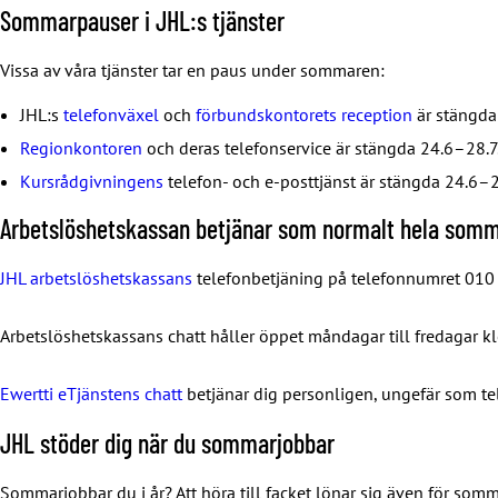
Sommarpauser i JHL:s tjänster
Vissa av våra tjänster tar en paus under sommaren:
JHL:s
telefonväxel
och
förbundskontorets reception
är stängda
Regionkontoren
och deras telefonservice är stängda 24.6–28.7
Kursrådgivningens
telefon- och e-posttjänst är stängda 24.6–2
Arbetslöshetskassan betjänar som normalt hela som
JHL arbetslöshetskassans
telefonbetjäning på telefonnumret 010 
Arbetslöshetskassans chatt håller öppet måndagar till fredagar 
Ewertti eTjänstens chatt
betjänar dig personligen, ungefär som te
JHL stöder dig när du sommarjobbar
Sommarjobbar du i år? Att höra till facket lönar sig även för som