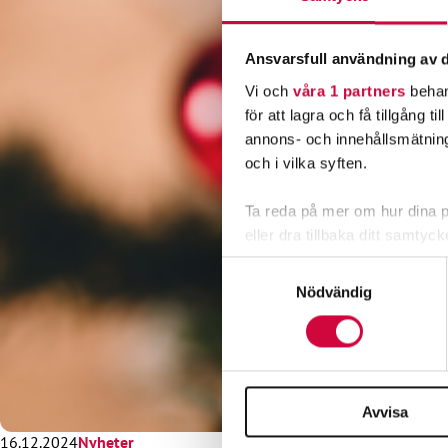
Ansvarsfull användning av d
Vi och
våra 1 partners
behan
för att lagra och få tillgång t
annons- och innehållsmätning
och i vilka syften.
Ta reda på mer om hur dina pe
eller dra tillbaka ditt samtyc
Samtyckesval
Vi använder enhetsidentifierar
Nödvändig
sociala medier och analysera 
till de sociala medier och a
med annan information som du 
Avvisa
16.12.2024
Nyheter