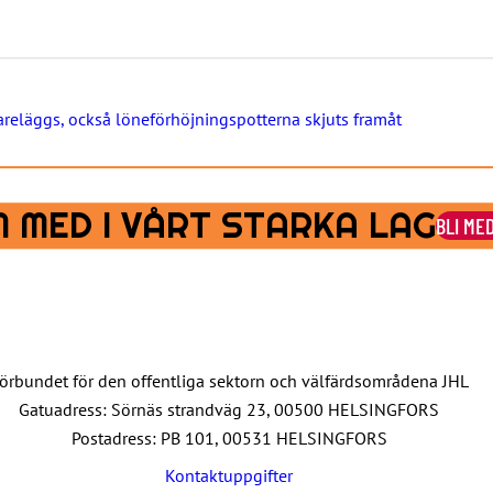
reläggs, också löneförhöjningspotterna skjuts framåt
 MED I VÅRT STARKA LAG
BLI ME
örbundet för den offentliga sektorn och välfärdsområdena JHL
Gatuadress: Sörnäs strandväg 23, 00500 HELSINGFORS
Postadress: PB 101, 00531 HELSINGFORS
Kontaktuppgifter