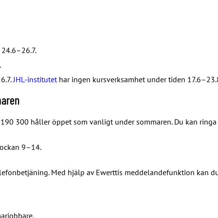
 24.6–26.7.
.
6.7.
JHL-institutet
har ingen kursverksamhet under tiden 17.6–23.
maren
190 300 håller öppet som vanligt under sommaren. Du kan ringa 
klockan 9–14.
lefonbetjäning. Med hjälp av Ewerttis meddelandefunktion kan du 
marjobbare.