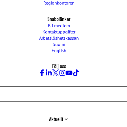
Regionkontoren
Snabblänkar
Bli medlem
Kontaktuppgifter
Arbetslöshetskassan
Suomi
English
Följ oss
Facebook
LinkedIn
Twitter
Instagram
Youtube
TikTok
Aktuellt