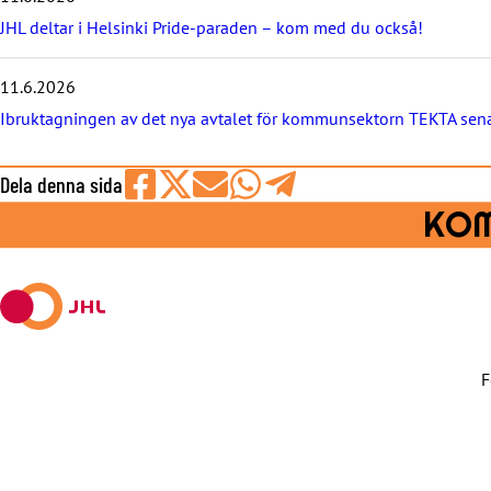
h
JHL deltar i Helsinki Pride-paraden – kom med du också!
e
t
e
11.6.2026
r
Ibruktagningen av det nya avtalet för kommunsektorn TEKTA sena
n
a
Dela denna sida
Share
Share
Share
Share
Share
KOM
on
on
by
on
on
Facebook
X
E-
WhatsApp
Telegram
mail
F