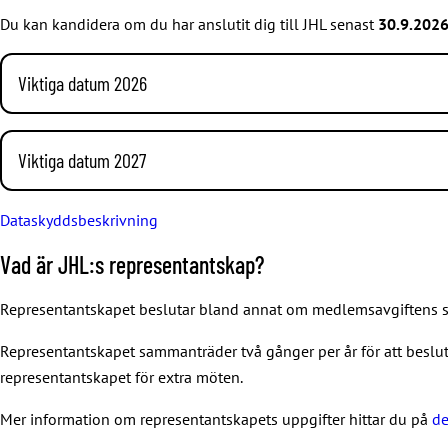
Du kan kandidera om du har anslutit dig till JHL senast
30.9.202
Viktiga datum 2026
12.10 Kandidatnomineringen börjar klockan 00.01.
31.10 Sista anslutningsdatum för att få rösträtt.
Viktiga datum 2027
30.11–4.12 Förteckningen över röstberättigade till påseende p
18.1 Centralvalnämnden fastställer kandidatnomineringen.
11.12 Kandidatnomineringen avslutas. Blanketterna om kandida
Dataskyddsbeskrivning
25.1 Sista dagen för postning av valmaterialet till de röstberät
Vad är JHL:s representantskap?
8.2 Omröstningen börjar klockan 0.00.
10.2 Sista dagen att beställa valmaterial för de röstberättigade
Representantskapet beslutar bland annat om medlemsavgiftens 
1.3 Omröstningen slutar klockan 12.00.
2.3 Centralvalnämnden konstaterar valresultatet.
Representantskapet sammanträder två gånger per år för att beslut
representantskapet för extra möten.
15.3 Besvär över valet måste vara hos förbundskontoret.
9.4 Centralvalnämnden fastställer valresultatet samt de valda 
Mer information om representantskapets uppgifter hittar du på
de
7–9.6 Det nya representantskapet sammanträder till konstitue