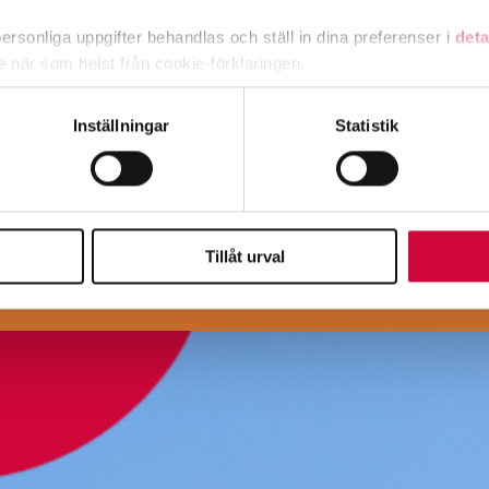
r till alla kandidater samt till valkompassen.
rsonliga uppgifter behandlas och ställ in dina preferenser i
deta
ra sammansättningars reklamer publiceras inte av jämlikhets- och 
ke när som helst från cookie-förklaringen.
e för att anpassa innehållet och annonserna till användarna, tillh
Inställningar
Statistik
vår trafik. Vi vidarebefordrar även sådana identifierare och anna
ort. Valkarantän tillämpas för artiklar.
nnons- och analysföretag som vi samarbetar med. Dessa kan i sin
har tillhandahållit eller som de har samlat in när du har använt 
Tillåt urval
Visa fler nyhetsartiklar
Laddar nyheter…