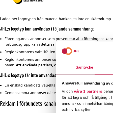
u
t
Ladda ner logotypen från materialbanken, ta inte en skärmdump.
i
JHL:s logotyp kan användas i följande sammanhang:
s
e
Föreningarnas annonser som presenterar alla föreningens kandi
förbundsgrupp kan i detta samband nämnas
med bokstäver
ef
t
Regionkontorens valtillfällen som är öppna för alla förbundet
j
Regionkontorens annonser som presenterar alla regionens kan
a
namn.
Att använda partiers, valförbunds eller förbundsgrupp
Samtycke
b
JHL:s logotyp får inte användas i följande sammanhang:
l
Ansvarsfull användning av d
o
En enskild kandidats valreklam
Vi och
våra 1 partners
behan
g
Gemensamma annonser där ett partis, ett valförbunds eller en
för att lagra och få tillgång t
i
Reklam i förbundets kanaler
annons- och innehållsmätning
t
och i vilka syften.