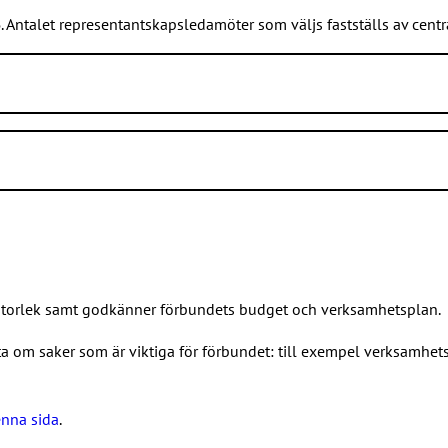
6
. Antalet representantskapsledamöter som väljs fastställs av ce
å regionkontoren, tid att framställa anmärkningar.
tur måste vara sparade i valsystemet senast klockan 24.00.
tigade.
 som blivit utan material.
storlek samt godkänner förbundets budget och verksamhetsplan.
a om saker som är viktiga för förbundet: till exempel verksamhet
ledamöterna och suppleanterna per valdistrikt.
nna sida
.
rande möte.