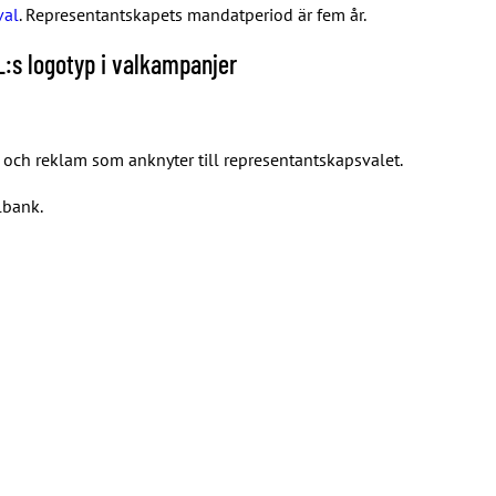
val
. Representantskapets mandatperiod är fem år.
L:s logotyp i valkampanjer
och reklam som anknyter till representantskapsvalet.
lbank.