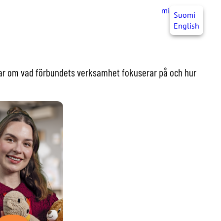
mittJHL
SV
Suomi
English
tar om vad förbundets verksamhet fokuserar på och hur