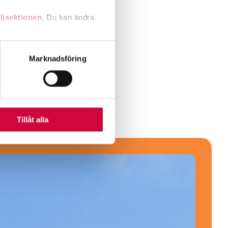
ljsektionen
. Du kan ändra
likabehandlingsorsaker.
andahålla funktioner för
Marknadsföring
n information från din enhet
 tur kombinera informationen
deras tjänster.
Tillåt alla