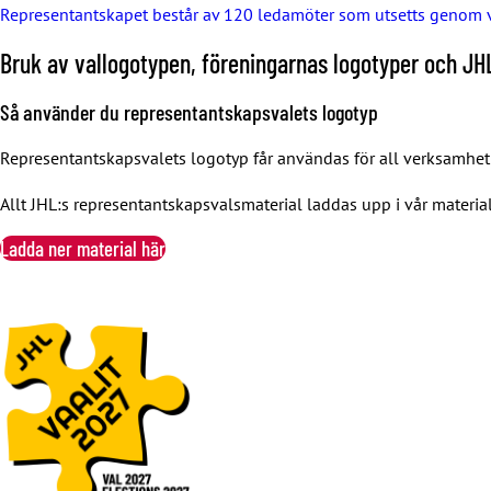
Representantskapet består av 120 ledamöter som utsetts genom 
Bruk av vallogotypen, föreningarnas logotyper och JH
Så använder du representantskapsvalets logotyp
Representantskapsvalets logotyp får användas för all verksamhet 
Allt JHL:s representantskapsvalsmaterial laddas upp i vår materia
Ladda ner material här
U