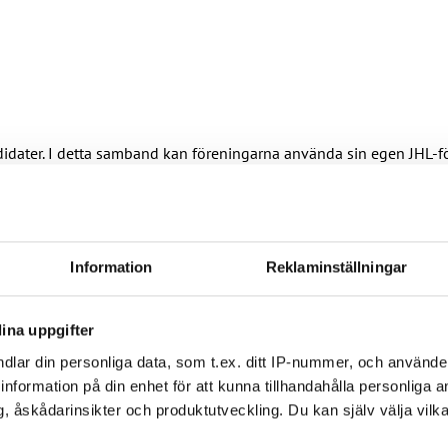
dater. I detta samband kan föreningarna använda sin egen JHL-för
ter kandidatens namn.
s medlemmar som kandiderar i valet.
didater. Kandidatens parti, valförbund eller förbundsgrupp kan 
ers logotyper i detta sammanhang är förbjudet.
Information
Reklaminställningar
ina uppgifter
dlar din personliga data, som t.ex. ditt IP-nummer, och använd
 förbundsgrupps logotyp används.
ill information på din enhet för att kunna tillhandahålla personliga
, åskådarinsikter och produktutveckling. Du kan själv välja vilk