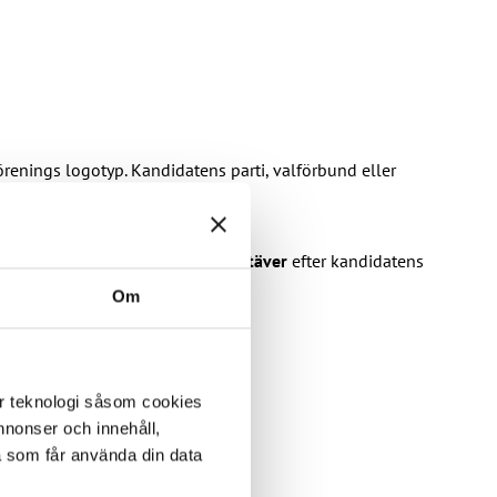
enings logotyp. Kandidatens parti, valförbund eller
i detta samband nämnas
med bokstäver
efter kandidatens
Om
er teknologi såsom cookies
 annonser och innehåll,
a som får använda din data