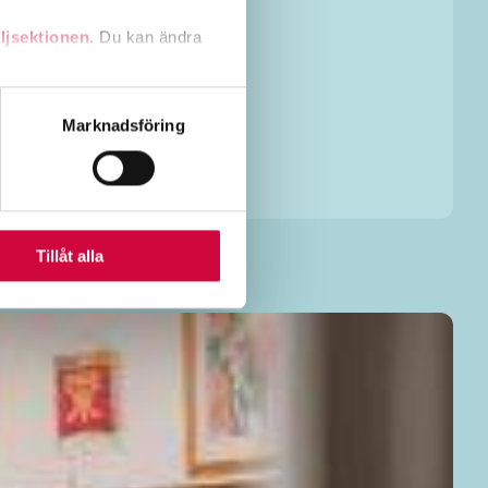
ljsektionen
. Du kan ändra
andahålla funktioner för
Marknadsföring
n information från din enhet
 tur kombinera informationen
deras tjänster.
Tillåt alla