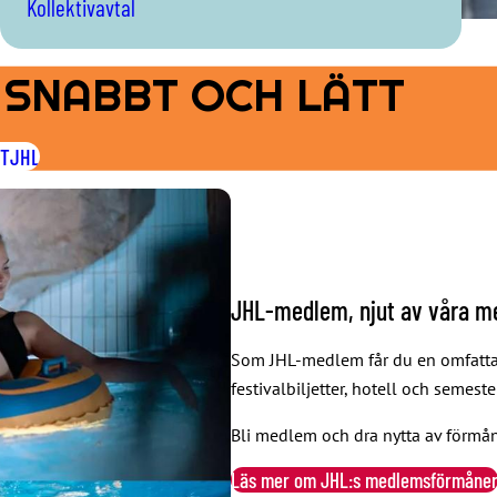
Kollektivavtal
 SNABBT OCH LÄTT
TTJHL
JHL-medlem, njut av våra 
Som JHL-medlem får du en omfattand
festivalbiljetter, hotell och semest
Bli medlem och dra nytta av förmå
Läs mer om JHL:s medlemsförmåne