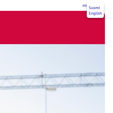
mittJHL
SV
Suomi
English