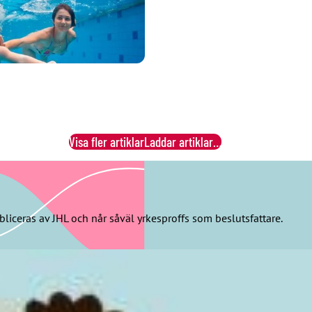
Visa fler artiklar
Laddar artiklar…
bliceras av JHL och når såväl yrkesproffs som beslutsfattare.