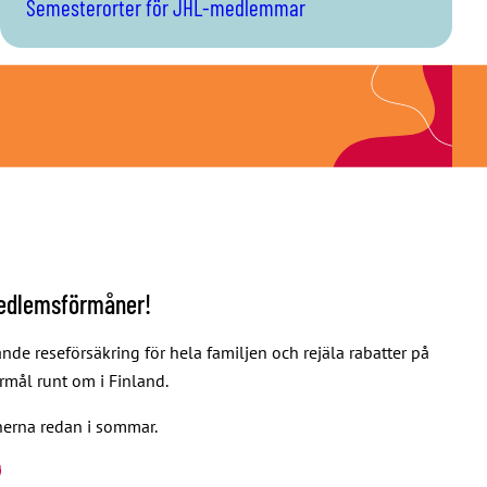
Semesterorter för JHL-medlemmar
medlemsförmåner!
e reseförsäkring för hela familjen och rejäla rabatter på
ermål runt om i Finland.
nerna redan i sommar.
r