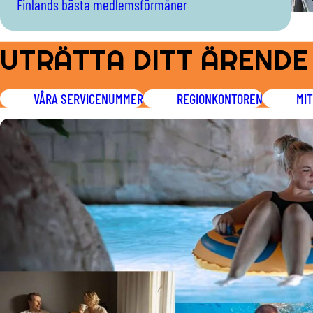
Finlands bästa medlemsförmåner
UTRÄTTA DITT ÄRENDE
VÅRA SERVICENUMMER
REGIONKONTOREN
MI