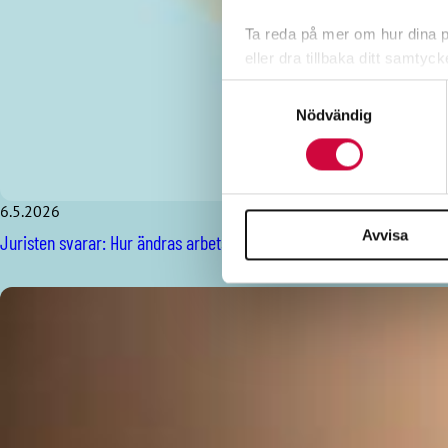
Ta reda på mer om hur dina pe
eller dra tillbaka ditt samtyc
Samtyckesval
Vi använder enhetsidentifierar
Nödvändig
sociala medier och analysera 
till de sociala medier och a
med annan information som du 
6.5.2026
Avvisa
Juristen svarar: Hur ändras arbetsavtalslagen?