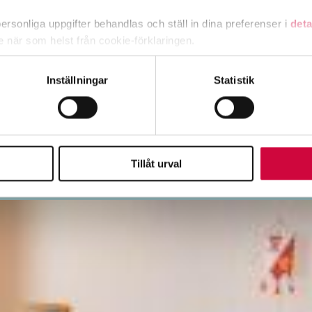
rsonliga uppgifter behandlas och ställ in dina preferenser i
deta
ke när som helst från cookie-förklaringen.
e för att anpassa innehållet och annonserna till användarna, tillh
Inställningar
Statistik
vår trafik. Vi vidarebefordrar även sådana identifierare och anna
nnons- och analysföretag som vi samarbetar med. Dessa kan i sin
har tillhandahållit eller som de har samlat in när du har använt 
Tillåt urval