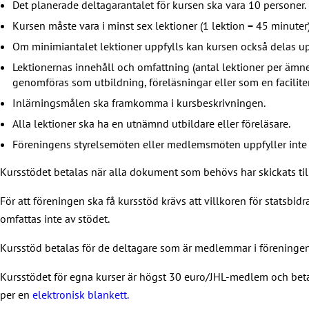
Det planerade deltagarantalet för kursen ska vara 10 personer.
Kursen måste vara i minst sex lektioner (1 lektion = 45 minuter)
Om minimiantalet lektioner uppfylls kan kursen också delas up
Lektionernas innehåll och omfattning (antal lektioner per äm
genomföras som utbildning, föreläsningar eller som en facilite
Inlärningsmålen ska framkomma i kursbeskrivningen.
Alla lektioner ska ha en utnämnd utbildare eller föreläsare.
Föreningens styrelsemöten eller medlemsmöten uppfyller inte 
Kursstödet betalas när alla dokument som behövs har skickats ti
För att föreningen ska få kursstöd krävs att villkoren för statsbid
omfattas inte av stödet.
Kursstöd betalas för de deltagare som är medlemmar i föreningen 
Kursstödet för egna kurser är högst 30 euro/JHL-medlem och beta
per en
elektronisk blankett.