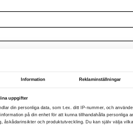
ktige och i riksdagen
 och argument
Information
Reklaminställningar
sa
ina uppgifter
n arbetsgemenskapens behov
dlar din personliga data, som t.ex. ditt IP-nummer, och använd
itiativ, hur delta i utvecklingsarbetet?
ill information på din enhet för att kunna tillhandahålla personliga
, åskådarinsikter och produktutveckling. Du kan själv välja vilk