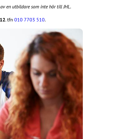
v en utbildare som inte hör till JHL.
–12
. tfn
010 7703 510
.