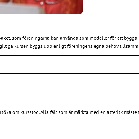
apaket, som föreningarna kan använda som modeller för att bygga
tgiltiga kursen byggs upp enligt föreningens egna behov tillsam
–12 lektioner)
ngerande förening
etsfördelning
öka om kursstöd. Alla fält som är märkta med en asterisk måste fy
h medlemsrekrytering
r gemensamma mål