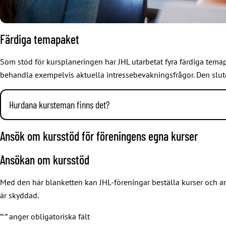
Färdiga temapaket
Som stöd för kursplaneringen har JHL utarbetat fyra färdiga tem
behandla exempelvis aktuella intressebevakningsfrågor. Den slu
Hurdana kursteman finns det?
Tema 1: Mer motivation och kunskap i föreningsverksamheten
(6
Ansök om kursstöd för föreningens egna kurser
Föreningens grunduppgift. Varför finns föreningen till?
Ansökan om kursstöd
Föreningslagen, stadgar och mötesteknik – grunden för en fu
Vem beslutar och med vems rätt? Styrelsens uppgifter och arb
Med den här blanketten kan JHL-föreningar beställa kurser och ans
Introduktion till organiseringsarbete, facklig organisering oc
är skyddad.
Gemensam verksamhetsplanering motiverar till att arbeta fö
”
” anger obligatoriska fält
*
Föreningens roll på arbetsplatsen.