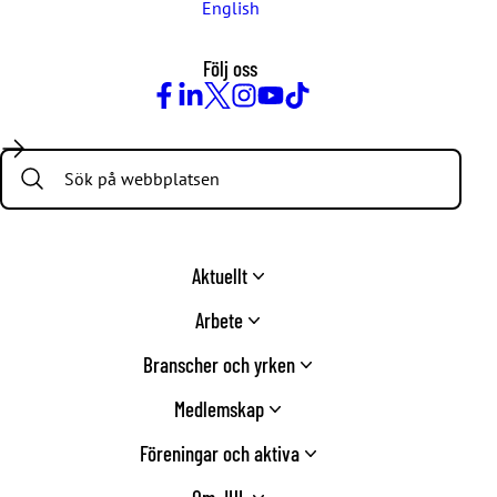
English
Följ oss
Facebook
LinkedIn
Twitter
Instagram
Youtube
TikTok
Search:
Aktuellt
Arbete
Branscher och yrken
Medlemskap
Föreningar och aktiva