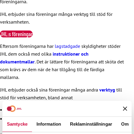
föreningarna.
JHL erbjuder sina föreningar många verktyg till stöd för
verksamheten.
JHL:s föreningar
Eftersom föreningarna har
lagstadgade
skyldigheter stöder
JHL dem också med olika
instruktioner och
dokumentmallar
. Det är lättare för föreningarna att sköta det
som krävs av dem när de har tillgång till de färdiga
mallarna.
JHL erbjuder också sina föreningar många andra
verktyg
till
stöd för verksamheten, bland annat
e-tjänsten minFörening
anvisningar för hur man sköter kanaler i sociala medier
Samtycke
Information
Reklaminställningar
Om
eller bygger upp en egen webbplats
en trycktjänst för att beställa exempelvis handböcker,