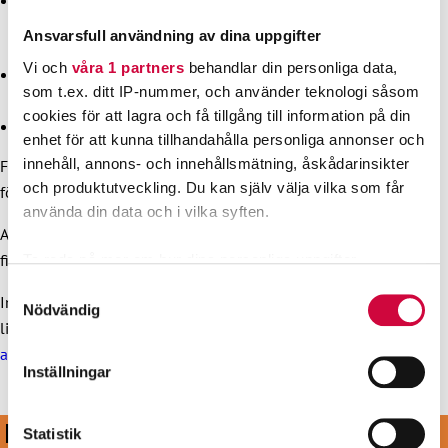
kuvert och brevpapper med föreningens logga eller
Ansvarsfull användning av dina uppgifter
visitkort
Vi och
våra 1 partners
behandlar din personliga data,
JHL-shop
, där föreningarna kan köpa JHL-produkter för
som t.ex. ditt IP-nummer, och använder teknologi såsom
sina evenemang
cookies för att lagra och få tillgång till information på din
en
materialbank
.
enhet för att kunna tillhandahålla personliga annonser och
innehåll, annons- och innehållsmätning, åskådarinsikter
För
förtroendemän
och
arbetarskyddsfullmäktiga
erbjuder
och produktutveckling. Du kan själv välja vilka som får
förbundet egna verktyg som är nyttiga för deras arbete.
använda din data och i vilka syften.
Anvisningar och blanketter för att ansöka om
rättshjälp
finns i
mittJHL
och
minFörening
.
Ta reda på mer om hur dina personliga uppgifter
behandlas och ställ in dina preferenser i
detaljsektionen
.
Samtyckesval
Information och anvisningar om jämställdhet och
Du kan ändra eller dra tillbaka ditt samtycke när som
Nödvändig
likabehandling i arbetslivet finns på sidan
arbetarskydd och
helst från cookie-förklaringen.
arbetshälsa
.
Inställningar
Vi använder enhetsidentifierare för att anpassa innehållet
och annonserna till användarna, tillhandahålla funktioner
KOM MED I VÅRT STARKA LAG
för sociala medier och analysera vår trafik. Vi
Statistik