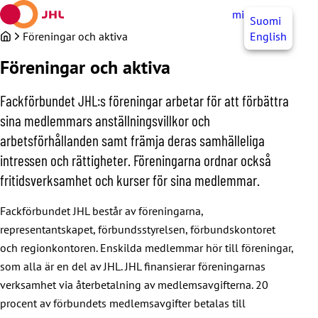
Hoppa
mittJHL
SV
Suomi
till
innehållet
Föreningar och aktiva
English
Föreningar och aktiva
Fackförbundet JHL:s föreningar arbetar för att förbättra
sina medlemmars anställningsvillkor och
arbetsförhållanden samt främja deras samhälleliga
intressen och rättigheter. Föreningarna ordnar också
fritidsverksamhet och kurser för sina medlemmar.
Fackförbundet JHL består av föreningarna,
representantskapet, förbundsstyrelsen, förbundskontoret
och regionkontoren. Enskilda medlemmar hör till föreningar,
som alla är en del av JHL. JHL finansierar föreningarnas
verksamhet via återbetalning av medlemsavgifterna. 20
procent av förbundets medlemsavgifter betalas till