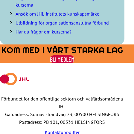
n
kurserna
i
Ansök om JHL-institutets kunskapsmärke
n
g
Utbildning för organisationsanslutna förbund
e
Har du frågor om kurserna?
n
KOM MED I VÅRT STARKA LAG
BLI MEDLEM
Förbundet för den offentliga sektorn och välfärdsområdena
JHL
Gatuadress: Sörnäs strandväg 23, 00500 HELSINGFORS
Postadress: PB 101, 00531 HELSINGFORS
Kontaktuppgifter