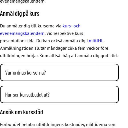
evenemangskalendern.
Anmäl dig på kurs
Du anmäler dig till kurserna via
kurs- och
evenemangskalendern
, vid respektive kurs
presentationssida. Du kan också anmäla dig i
mittJHL
.
Anmälningstiden slutar måndagar cirka fem veckor före
utbildningen börjar. Kom alltså ihåg att anmäla dig god i tid.
Var ordnas kurserna?
Största delen av våra kurser ordnas på vårt eget JHL-institut
i Sörnäs i Helsingfors.Institutet finns på adressen Sörnäs
Hur ser kursutbudet ut?
strandväg 23. Kursrådgivningen svarar på telefonnumret
Vårt kursutbud finns i
kurs- och evenemangskalendern
.
010 7703 510, må–to klockan 9–12.
Ansök om kursstöd
Utbudet är föränderligt men exempelvis följande kurser
Kurser ordnas också på andra håll runtom i Finland.
ordnar vi regelbundet på svenska:
Förbundet betalar utbildningens kostnader, måltiderna som