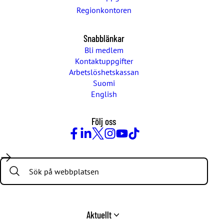
Regionkontoren
Snabblänkar
Bli medlem
Kontaktuppgifter
Arbetslöshetskassan
Suomi
English
Följ oss
Facebook
LinkedIn
Twitter
Instagram
Youtube
TikTok
Search:
Aktuellt