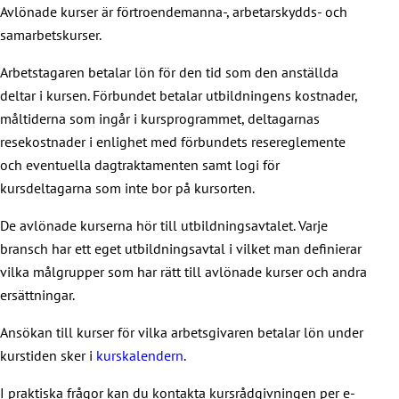
Avlönade kurser är förtroendemanna-, arbetarskydds- och
ingår i kursprogrammet samt logi om det behövs. För
samarbetskurser.
yrkesinriktade temakurser betalas inte eller
dagtraktamenten eller ersättning för inkomstbortfall. Du kan
Arbetstagaren betalar lön för den tid som den anställda
ansöka om ersättning för resekostnader från förbundet i
deltar i kursen. Förbundet betalar utbildningens kostnader,
enlighet med JHL:s resereglemente.
måltiderna som ingår i kursprogrammet, deltagarnas
resekostnader i enlighet med förbundets resereglemente
Yrkesinriktade temakurser är jämförbara med
och eventuella dagtraktamenten samt logi för
personalutbildning som ordnas av arbetsgivaren, om
kursdeltagarna som inte bor på kursorten.
arbetsgivaren deltar i kostnaderna genom att betala
deltagaravgiften och räknar kurstiden som arbetstid.
De avlönade kurserna hör till utbildningsavtalet. Varje
bransch har ett eget utbildningsavtal i vilket man definierar
Vi rekommenderar i första hand att du ansöker om avlönade
vilka målgrupper som har rätt till avlönade kurser och andra
kursdagar av din arbetsgivare samt om att arbetsgivaren
ersättningar.
betalar deltagaravgiften.
Ansökan till kurser för vilka arbetsgivaren betalar lön under
Du kan också be att din förening deltar i avgiften, eller
kurstiden sker i
kurskalendern
.
betala avgiften själv.
I praktiska frågor kan du kontakta kursrådgivningen per e-
Arbetslösa arbetssökande är välkomna med på