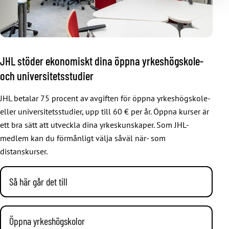
JHL stöder ekonomiskt dina öppna yrkeshögskole-
och universitetsstudier
JHL betalar 75 procent av avgiften för öppna yrkeshögskole-
eller universitetsstudier, upp till 60 € per år. Öppna kurser är
ett bra sätt att utveckla dina yrkeskunskaper. Som JHL-
medlem kan du förmånligt välja såväl när- som
distanskurser.
Så här går det till
Villkor
Öppna yrkeshögskolor
Förbundet betalar 75 procent av kursavgifterna du