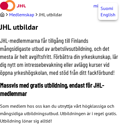
Hoppa
mittJHL
SV
Suomi
till
innehållet
Medlemskap
JHL utbildar
English
JHL utbildar
JHL-medlemmarna får tillgång till Finlands
mångsidigaste utbud av arbetslivsutbildning, och det
mesta är helt avgiftsfritt. Förbättra din yrkeskunskap, lär
dig nytt om intressebevakning eller avlägg kurser vid
öppna yrkeshögskolan, med stöd från ditt fackförbund!
Massvis med gratis utbildning, endast för JHL-
medlemmar
Som medlem hos oss kan du utnyttja vårt högklassiga och
mångsidiga utbildningsutbud. Utbildningen är i regel gratis.
Utbildning lönar sig alltid!