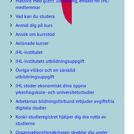
Massvis med gratis utbildning, endast för JHL-
p
medlemmar
a
Vad kan du studera
ö
v
Anmäl dig på kurs
e
Ansök om kursstöd
r
i
Avlönade kurser
n
JHL-institutet
n
e
JHL-institutets utbildningsuppgift
h
Övriga villkor och en särskild
å
l
utbildningsuppgift
l
JHL stöder ekonomiskt dina öppna
s
yrkeshögskole- och universitetsstudier
f
ö
Arbetarnas bildningsförbund erbjuder avgiftsfria
r
digitala studier
t
Koski-studieregistret hjälper dig dra nytta av
e
studierna
c
k
Organisationsförsäkringen skyddar dig under