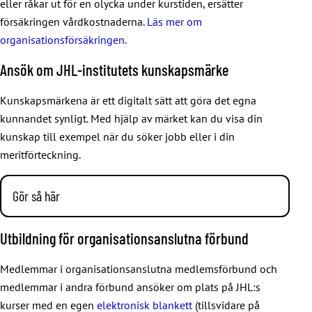
eller råkar ut för en olycka under kurstiden, ersätter
försäkringen vårdkostnaderna.
Läs mer om
organisationsförsäkringen.
Ansök om JHL-institutets kunskapsmärke
Kunskapsmärkena är ett digitalt sätt att göra det egna
kunnandet synligt. Med hjälp av märket kan du visa din
kunskap till exempel när du söker jobb eller i din
meritförteckning.
Gör så här
1. Skapa först ett personligt konto på nätsidan
Open Badge
Utbildning för organisationsanslutna förbund
Passport
.
Medlemmar i organisationsanslutna medlemsförbund och
2. Kom ihåg den e-postadress du angett vid registreringen
medlemmar i andra förbund ansöker om plats på JHL:s
eftersom du kommer att behöva den när du ansöker om ett
kurser med en egen
elektronisk blankett
(tillsvidare på
märke.