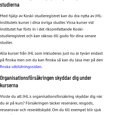
studierna
Lapin yliopisto
JHL med vår
webblankett.
Laurea-ammattikorkeakoulu
LUT-yliopisto
Metropolia Ammattikorkeakoulu
Med hjälp av Koski-studieregistret kan du dra nytta av JHL-
Oulun yliopisto
institutets kurser i dina övriga studier. Vissa kurser vid
Oulun ammattikorkeakoulu
Tampereen yliopisto
institutet har förts in i det riksomfattande Koski-
Satakunnan ammattikorkeakoulu
Turun yliopisto
studieregistret och kan räknas till godo för dina senare
Savonia-ammattikorkeakoulu
studier.
Vaasan yliopisto
.
Seinäjoen ammattikorkeakoulu
Alla kurser från JHL som inkluderas just nu är tyvärr endast
Tampereen ammattikorkeakoulu
på finska men om du kan finska så kan du läsa mer på den
Turun ammattikorkeakoulu
finska utbildningssidan
.
Vaasan ammattikorkeakoulu
Kaakkois-Suomen ammattikorkeakoulu
Organisationsförsäkringen skyddar dig under
kurserna
Visste du att JHL:s organisationsförsäkring skyddar dig när
du är på kurs? Försäkringen täcker resenärer, resgods,
reseansvar och reserättskydd. Om du till exempel blir sjuk