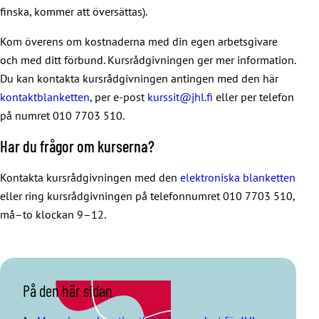
finska, kommer att översättas).
3. Beskriv i din ansökan på vilket sätt du uppfyller de
Kom överens om kostnaderna med din egen arbetsgivare
grunder som förutsätts för att bevilja det kunskapsmärke du
och med ditt förbund. Kursrådgivningen ger mer information.
ansöker om.
Du kan kontakta kursrådgivningen antingen med den här
4. Ta emot kunskapsmärket genom att godkänna det.
kontaktblanketten
, per e-post
kurssit@jhl.fi
eller per telefon
på numret 010 7703 510.
Har du frågor om kurserna?
Kontakta kursrådgivningen med den
elektroniska blanketten
eller ring kursrådgivningen på telefonnumret 010 7703 510,
må–to klockan 9–12.
H
På den här sidan
o
p