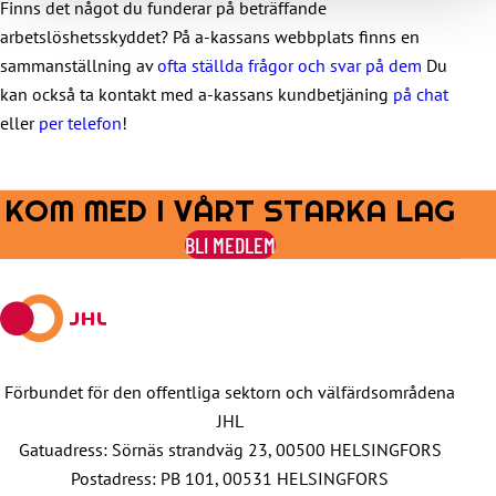
Finns det något du funderar på beträffande
arbetslöshetsskyddet? På a-kassans webbplats finns en
sammanställning av
ofta ställda frågor och svar på dem
Du
kan också ta kontakt med a-kassans kundbetjäning
på chat
eller
per telefon
!
KOM MED I VÅRT STARKA LAG
BLI MEDLEM
Förbundet för den offentliga sektorn och välfärdsområdena
JHL
Gatuadress: Sörnäs strandväg 23, 00500 HELSINGFORS
Postadress: PB 101, 00531 HELSINGFORS