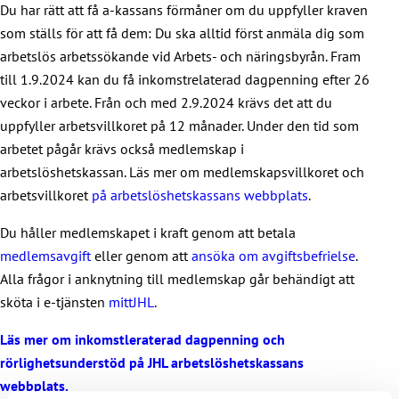
Du har rätt att få a-kassans förmåner om du uppfyller kraven
som ställs för att få dem: Du ska alltid först anmäla dig som
arbetslös arbetssökande vid Arbets- och näringsbyrån. Fram
till 1.9.2024 kan du få inkomstrelaterad dagpenning efter 26
veckor i arbete. Från och med 2.9.2024 krävs det att du
uppfyller arbetsvillkoret på 12 månader. Under den tid som
arbetet pågår krävs också medlemskap i
arbetslöshetskassan. Läs mer om medlemskapsvillkoret och
arbetsvillkoret
på arbetslöshetskassans webbplats
.
Du håller medlemskapet i kraft genom att betala
medlemsavgift
eller genom att
ansöka om avgiftsbefrielse
.
Alla frågor i anknytning till medlemskap går behändigt att
sköta i e-tjänsten
mittJHL
.
Läs mer om inkomstleraterad dagpenning och
rörlighetsunderstöd på JHL arbetslöshetskassans
webbplats.