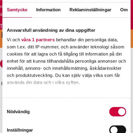
medlemsevenemang till kalendern. Anmälningsblanketten
Samtycke
Information
Reklaminställningar
Om
är på finska.
Till blanketten
Ansvarsfull användning av dina uppgifter
KOM MED I VÅRT STARKA LAG
Vi och
våra 1 partners
behandlar din personliga data,
BLI MEDLEM
som t.ex. ditt IP-nummer, och använder teknologi såsom
cookies för att lagra och få tillgång till information på din
enhet för att kunna tillhandahålla personliga annonser och
innehåll, annons- och innehållsmätning, åskådarinsikter
och produktutveckling. Du kan själv välja vilka som får
använda din data och i vilka syften.
Förbundet för den offentliga sektorn och välfärdsområdena
JHL
Ta reda på mer om hur dina personliga uppgifter
Gatuadress: Sörnäs strandväg 23, 00500 HELSINGFORS
behandlas och ställ in dina preferenser i
detaljsektionen
.
Samtyckesval
Postadress: PB 101, 00531 HELSINGFORS
Du kan ändra eller dra tillbaka ditt samtycke när som
Nödvändig
Kontaktuppgifter
helst från cookie-förklaringen.
Regionkontoren
Inställningar
Vi använder enhetsidentifierare för att anpassa innehållet