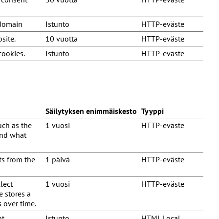
 domain
Istunto
HTTP-eväste
site.
10 vuotta
HTTP-eväste
cookies.
Istunto
HTTP-eväste
Säilytyksen enimmäiskesto
Tyyppi
such as the
1 vuosi
HTTP-eväste
and what
ts from the
1 päivä
HTTP-eväste
lect
1 vuosi
HTTP-eväste
e stores a
s over time.
t.
Istunto
HTML Local