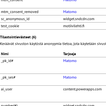
mtm_consent_removed
Matomo
sc_anonymous_id
widget.sndcdn.com
test_cookie
motiivilehti.fi
Tilastointievästeet (6)
Keräävät sivuston käytöstä anonyymia tietoa, jota käytetään sivust
Nimi
Tarjoaja
_pk_id#
Matomo
_pk_ses#
Matomo
ai_user
content.powerapps.com
number(#)
widget.sndcdn.com