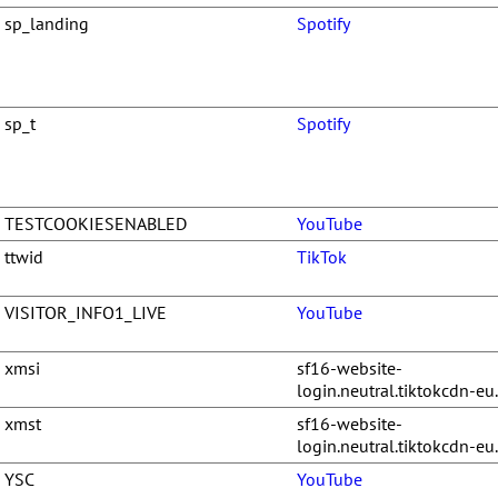
sp_landing
Spotify
sp_t
Spotify
TESTCOOKIESENABLED
YouTube
ttwid
TikTok
VISITOR_INFO1_LIVE
YouTube
xmsi
sf16-website-
login.neutral.tiktokcdn-e
xmst
sf16-website-
login.neutral.tiktokcdn-e
YSC
YouTube