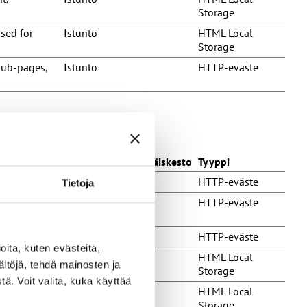
Storage
used for
Istunto
HTML Local
Storage
 sub-pages,
Istunto
HTTP-eväste
Säilytyksen enimmäiskesto
Tyyppi
t.
180 päivää
HTTP-eväste
Tietoja
edded
Istunto
HTTP-eväste
t.
180 päivää
HTTP-eväste
ita, kuten evästeitä,
cking the use
Pysyvä
HTML Local
ältöjä, tehdä mainosten ja
Storage
ä. Voit valita, kuka käyttää
Pysyvä
HTML Local
Storage