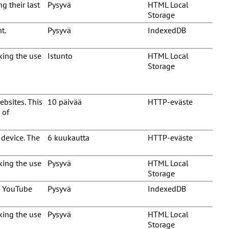
g their last
Pysyvä
HTML Local
Storage
t.
Pysyvä
IndexedDB
cking the use
Istunto
HTML Local
Storage
ebsites. This
10 päivää
HTTP-eväste
 of
 device. The
6 kuukautta
HTTP-eväste
cking the use
Pysyvä
HTML Local
Storage
f YouTube
Pysyvä
IndexedDB
cking the use
Pysyvä
HTML Local
Storage