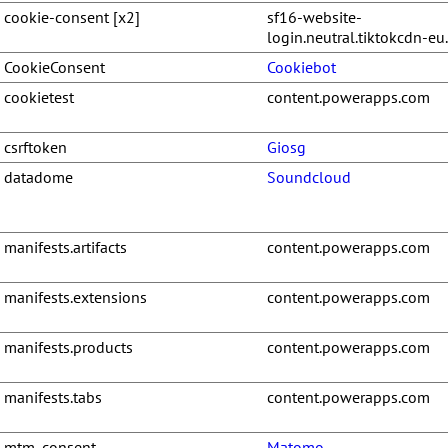
cookie-consent [x2]
sf16-website-
login.neutral.tiktokcdn-e
CookieConsent
Cookiebot
cookietest
content.powerapps.com
csrftoken
Giosg
datadome
Soundcloud
manifests.artifacts
content.powerapps.com
manifests.extensions
content.powerapps.com
manifests.products
content.powerapps.com
manifests.tabs
content.powerapps.com
mtm_consent
Matomo