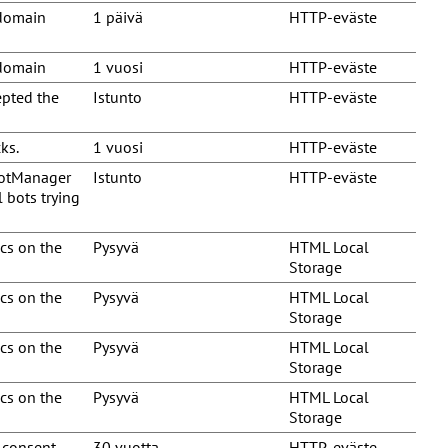
 domain
1 päivä
HTTP-eväste
 domain
1 vuosi
HTTP-eväste
epted the
Istunto
HTTP-eväste
ks.
1 vuosi
HTTP-eväste
BotManager
Istunto
HTTP-eväste
 bots trying
cs on the
Pysyvä
HTML Local
Storage
cs on the
Pysyvä
HTML Local
Storage
cs on the
Pysyvä
HTML Local
Storage
cs on the
Pysyvä
HTML Local
Storage
 consent
30 vuotta
HTTP-eväste