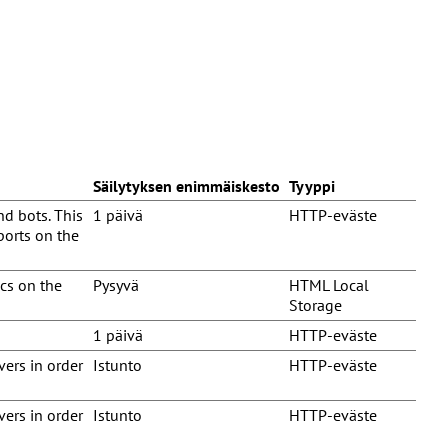
Säilytyksen enimmäiskesto
Tyyppi
d bots. This
1 päivä
HTTP-eväste
eports on the
cs on the
Pysyvä
HTML Local
Storage
1 päivä
HTTP-eväste
vers in order
Istunto
HTTP-eväste
vers in order
Istunto
HTTP-eväste