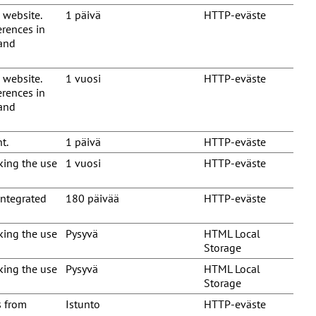
 website.
1 päivä
HTTP-eväste
erences in
 and
 website.
1 vuosi
HTTP-eväste
erences in
 and
t.
1 päivä
HTTP-eväste
cking the use
1 vuosi
HTTP-eväste
integrated
180 päivää
HTTP-eväste
cking the use
Pysyvä
HTML Local
Storage
cking the use
Pysyvä
HTML Local
Storage
s from
Istunto
HTTP-eväste