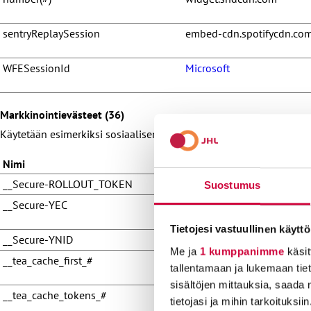
sentryReplaySession
embed-cdn.spotifycdn.co
WFESessionId
Microsoft
Markkinointievästeet (36)
Käytetään esimerkiksi sosiaalisen median palvelujen upotusten n
Nimi
Tarjoaja
__Secure-ROLLOUT_TOKEN
YouTube
Suostumus
__Secure-YEC
YouTube
Tietojesi vastuullinen käyttö
__Secure-YNID
YouTube
Me ja
1 kumppanimme
käsit
__tea_cache_first_#
sf16-website-
tallentamaan ja lukemaan tieto
login.neutral.tiktokcdn-e
sisältöjen mittauksia, saada 
__tea_cache_tokens_#
sf16-website-
tietojasi ja mihin tarkoituksiin
login.neutral.tiktokcdn-e