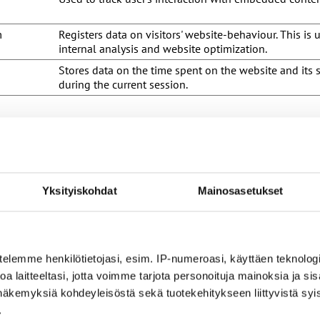
m
Registers data on visitors' website-behaviour. This is 
internal analysis and website optimization.
Stores data on the time spent on the website and its
during the current session.
äyttämiseen.
Tarkoitus
Used to track user’s interaction with embedded conten
Yksityiskohdat
Mainosasetukset
Stores the user's video player preferences using emb
YouTube video
Used to track user’s interaction with embedded conten
telemme henkilötietojasi, esim. IP-numeroasi, käyttäen teknologio
Used by the social networking service, TikTok, for tra
a laitteeltasi, jotta voimme tarjota personoituja mainoksia ja sis
u.com
of embedded services.
näkemyksiä kohdeyleisöstä sekä tuotekehitykseen liittyvistä syist
Odottaa
.
u.com