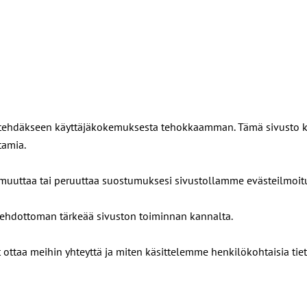
tää tehdäkseen käyttäjäkokemuksesta tehokkaamman. Tämä sivusto käy
tamia.
t muuttaa tai peruuttaa suostumuksesi sivustollamme evästeilmoit
n ehdottoman tärkeää sivuston toiminnan kannalta.
t ottaa meihin yhteyttä ja miten käsittelemme henkilökohtaisia tiet