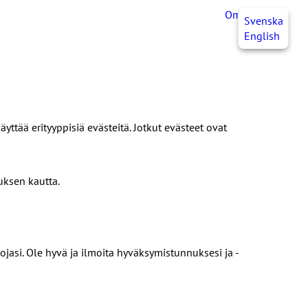
OmaJHL
FI
Svenska
English
ttää erityyppisiä evästeitä. Jotkut evästeet ovat
uksen kautta.
ojasi. Ole hyvä ja ilmoita hyväksymistunnuksesi ja -