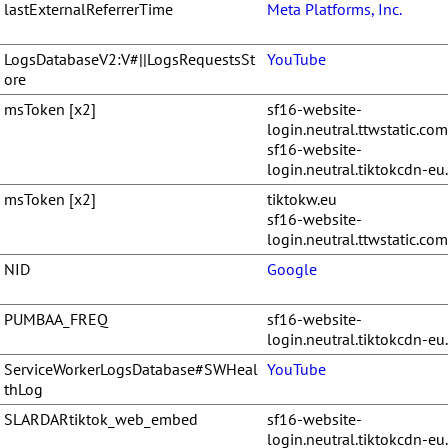
lastExternalReferrerTime
Meta Platforms, Inc.
LogsDatabaseV2:V#||LogsRequestsSt
YouTube
ore
msToken [x2]
sf16-website-
login.neutral.ttwstatic.com
sf16-website-
login.neutral.tiktokcdn-e
msToken [x2]
tiktokw.eu
sf16-website-
login.neutral.ttwstatic.com
NID
Google
PUMBAA_FREQ
sf16-website-
login.neutral.tiktokcdn-e
ServiceWorkerLogsDatabase#SWHeal
YouTube
thLog
SLARDARtiktok_web_embed
sf16-website-
login.neutral.tiktokcdn-e