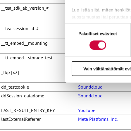
__tea_sdk_ab_version_#
sf16-website-
Lue lisää siitä, miten henkilö
login.neutral.tiktokcdn-e
suostumustasi tai peruuttaa 
Suostumuksen
__tea_session_id_#
sf16-website-
Evästeistä osa on välttämättö
Pakolliset evästeet
valinta
login.neutral.ttwstatic.com
markkinointitarkoituksiin.
__tt_embed__mounting
TikTok
__tt_embed__storage_test
TikTok
Vain välttämättömät ev
_fbp [x2]
Meta Platforms, Inc.
dd_testcookie
Soundcloud
ddSession_datadome
Soundcloud
LAST_RESULT_ENTRY_KEY
YouTube
lastExternalReferrer
Meta Platforms, Inc.