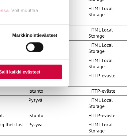
n the
Pysyvä
HTML Local
ossa
. Voit muuttaa
Storage
cking the use
Istunto
HTML Local
nti- tai
Markkinointievästeet
Storage
embedded
Istunto
HTML Local
Storage
embedded
Istunto
HTML Local
Storage
Salli kaikki evästeet
t products
3 kuukautta
HTTP-eväste
Istunto
HTTP-eväste
Pysyvä
HTML Local
Storage
t.
Istunto
HTTP-eväste
g their last
Pysyvä
HTML Local
Storage