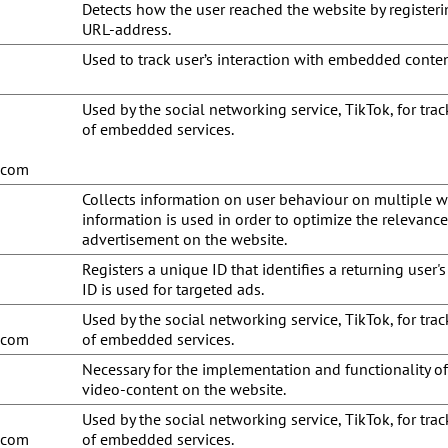
Detects how the user reached the website by registerin
URL-address.
Used to track user’s interaction with embedded conten
Used by the social networking service, TikTok, for tra
of embedded services.
u.com
Collects information on user behaviour on multiple w
information is used in order to optimize the relevance
advertisement on the website.
Registers a unique ID that identifies a returning user's
ID is used for targeted ads.
Used by the social networking service, TikTok, for tra
u.com
of embedded services.
Necessary for the implementation and functionality o
video-content on the website.
Used by the social networking service, TikTok, for tra
u.com
of embedded services.