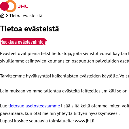
Siirry
sisältöön
Tietoa evästeistä
Tietoa evästeistä
Muokkaa evästevalintoja
Evästeet ovat pieniä tekstitiedostoja, joita sivustot voivat käyt
sivuillamme esiintyvien kolmansien osapuolten palveluiden aset
Tarvitsemme hyväksyntäsi kaikenlaisten evästeiden käytölle. Voi
Lain mukaan voimme tallentaa evästeitä laitteellesi, mikäli se o
Lue
tietosuojaselosteestamme
lisää siitä keitä olemme, miten voi
päivämäärä, kun otat meihin yhteyttä liittyen hyväksymiseesi.
Lupasi koskee seuraavia toimialueita: www.jhl.fi