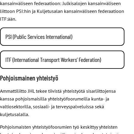
kansainväliseen federaatioon: Julkisalojen kansainväliseen
liittoon PSI:hin ja Kuljetusalan kansainväliseen federaatioon
ITF:ään.
PSI (Public Services International)
PSI (Public Services International)
kokoaa yhteen 700
julkisen alan ammattiliittoa 163 maasta. Henkilöjäseniä on
ITF (International Transport Workers’ Federation)
kaikkiaan yli 30 miljoonaa. PSI:n keskustoimisto sijaitsee
ITF:n (International Transport Workers’ Federation
)
Ferney-Voltairessa, Ranskassa.
Pohjoismainen yhteistyö
muodostaa noin 700 kuljetusalan ammattiliittoa 150
PSI:n kautta voimme vaikuttaa mm. seuraavien
maasta. Kaikkiaan ITF edustaa noin 20 miljoonaa jäsentä.
Ammattiliitto JHL tekee tiivistä yhteistyötä sisarliittojensa
kansainvälisten järjestöjen politiikkaan
Keskustoimisto sijaitsee Lontoossa.
kanssa pohjoismaisilla yhteistyöfoorumeilla kunta- ja
Yhdistyneet kansakunnat YK
valtiosektorilla, sosiaali- ja terveyspalveluissa sekä
JHL on ITF:n jäsenliitto noin 6 000 alalla työskentelevän
Kansainvälinen työjärjestö ILO
kuljetusalalla.
jäsenen osalta. Liitto osallistuu ITF:n toimintaan siltä osin
Kansainväliset rahoituslaitokset ja alueelliset
kuin tämä toiminta tukee satama- ja joukkoliikenteen
Pohjoismaisten yhteistyöfoorumien työ keskittyy yhteisten
kehityspankit
henkilöstön edunvalvontaa.