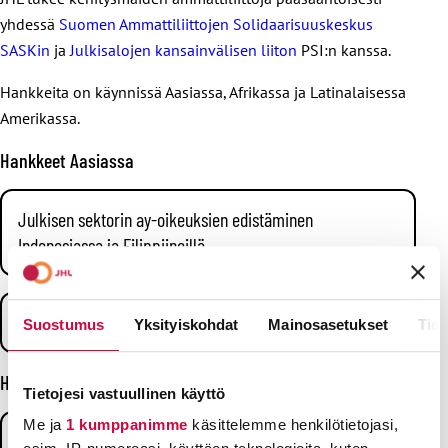
yhdessä
Suomen Ammattiliittojen Solidaarisuuskeskus
SASKin
ja
Julkisalojen kansainvälisen liiton
PSI:n kanssa.
Hankkeita on käynnissä Aasiassa, Afrikassa ja Latinalaisessa
Amerikassa.
Hankkeet Aasiassa
Julkisen sektorin ay-oikeuksien edistäminen
Indonesiassa ja Filippiineillä
Hankkeessa pyritään parantamaan työntekijöiden oikeuksia
julkishallinnossa, terveyspalveluissa sekä vesi- ja energia-
Oikeita työsuhteita Nepalin terveysalalle
Suostumus
Yksityiskohdat
Mainosasetukset
Tiet
aloilla.
Nepalin 52 000 terveysalan vapaaehtoista muodostavat
Hankkeet Afrikassa
Filippiineillä ay-oikeustilanne yksi maailman heikoimmista.
perusterveydenhuollon selkärangan, erityisesti
Tietojesi vastuullinen käyttö
Vuoden 2016 jälkeen 68 ay-aktiivia on surmattu. Myös
maaseutuyhteisöissä. He toimivat linkkinä asukkaiden ja
Me ja
1 kumppanimme
käsittelemme henkilötietojasi,
edellisellä hallituskaudella hyväksyttyä terrorismin vastaista
Ammattiyhdistysoikeuksen edistäminen Afrikassa
virallisen terveydenhuoltojärjestelmän välillä. Heidän