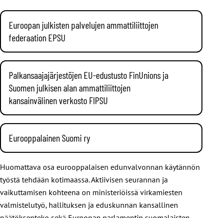
Euroopan julkisten palvelujen ammattiliittojen
federaation EPSU
EPSUssa europpalaista edunvalvontaa ja vaikuttamistyötä
toteutetaan pääsääntöisesti sektorikohtaisten komiteoiden
Palkansaajajärjestöjen EU-edustusto FinUnions ja
kautta;
kunta-ala
,
terveysala
,
valtionhallinto
,
Suomen julkisen alan ammattiliittojen
yleishyödylliset palvelut
. JHL on edustettuna kaikissa
kansainvälinen verkosto FIPSU
komiteoissa.
SAK:n ammattiliittojen yhteistyö, suomalaisten
palkansaajakeskusjärjestöjen SAK:n ja STTK:n EU-edustusto
Eurooppalainen Suomi ry
FinUnions
Brysselissä ja Suomen julkisen alan
Eurooppalainen Suomi ry:n
jäsenenä JHL osallistuu sektorit
ammattiliittojen kansainvälinen verkosto FIPSU (JHL, Jyty,
Huomattava osa eurooppalaisen edunvalvonnan käytännön
ylittävään kansalaiskeskusteluun EU-asioista
OAJ, Pro, SuPer, Tehy) ovat tärkeimmät EU-vaikuttamiseen
työstä tehdään kotimaassa. Aktiivisen seurannan ja
kansalaisjärjestöjen, ay-liikkeen ja työnantajapuolen sekä
liittyvät yhteistyöfoorumit.
vaikuttamisen kohteena on ministeriöissä virkamiesten
puolueiden edustajien kanssa
valmistelutyö, hallituksen ja eduskunnan kansallinen
päätöksenteko sekä Euroopan parlamentin suomalaisten