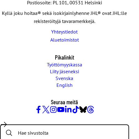
Postiosoite: PL 101, 00531 Helsinki
Kyllä joku hoitaa® sekä isokirjainlyhenne JHL® ovat JHL:lle
rekisteröityjä tavaramerkkejä.
Yhteystiedot
Aluetoimistot
Pikalinkit
Työttömyyskassa
Liity jäseneksi
Svenska
English
Seuraa meitä
Facebook
X
Instagram
YouTube
LinkedIn
TikTok
Bluesky
Threads
/
Search:
Twitter