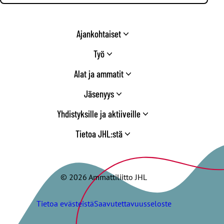
Ajankohtaiset
Työ
Alat ja ammatit
Jäsenyys
Yhdistyksille ja aktiiveille
Tietoa JHL:stä
© 2026 Ammattiliitto JHL
Tietoa evästeistä
Saavutettavuusseloste