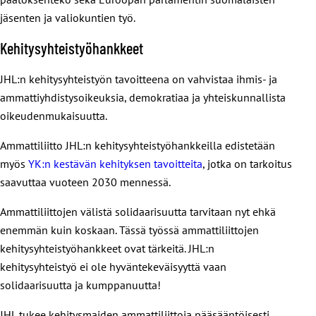
jäsenten ja valiokuntien työ.
Kehitysyhteistyöhankkeet
JHL:n kehitysyhteistyön tavoitteena on vahvistaa ihmis- ja
ammattiyhdistysoikeuksia, demokratiaa ja yhteiskunnallista
oikeudenmukaisuutta.
Ammattiliitto JHL:n kehitysyhteistyöhankkeilla edistetään
myös
YK:n kestävän kehityksen tavoitteita
, jotka on tarkoitus
saavuttaa vuoteen 2030 mennessä.
Ammattiliittojen välistä solidaarisuutta tarvitaan nyt ehkä
enemmän kuin koskaan. Tässä työssä ammattiliittojen
kehitysyhteistyöhankkeet ovat tärkeitä. JHL:n
kehitysyhteistyö ei ole hyväntekeväisyyttä vaan
solidaarisuutta ja kumppanuutta!
JHL tukee kehitysmaiden ammattiliittoja pääsääntöisesti