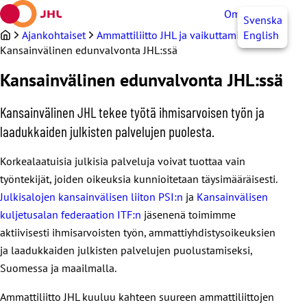
Siirry
OmaJHL
FI
Svenska
sisältöön
Ajankohtaiset
Ammattiliitto JHL ja vaikuttaminen
English
Kansainvälinen edunvalvonta JHL:ssä
Kansainvälinen edunvalvonta JHL:ssä
Kansainvälinen JHL tekee työtä ihmisarvoisen työn ja
laadukkaiden julkisten palvelujen puolesta.
Korkealaatuisia julkisia palveluja voivat tuottaa vain
työntekijät, joiden oikeuksia kunnioitetaan täysimääräisesti.
Julkisalojen kansainvälisen liiton PSI:n
ja
Kansainvälisen
kuljetusalan federaation ITF:n
jäsenenä toimimme
aktiivisesti ihmisarvoisten työn, ammattiyhdistysoikeuksien
ja laadukkaiden julkisten palvelujen puolustamiseksi,
Suomessa ja maailmalla.
Ammattiliitto JHL kuuluu kahteen suureen ammattiliittojen