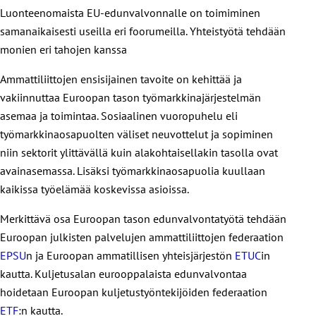
sopimuspolitiikkaa, työllisyyspolitiikkaa ja EU-
lainsäädännön kehityksen seurantaan,
Luonteenomaista EU-edunvalvonnalle on toimiminen
vaikuttamiseen sekä globalisaatioon liittyviä teemoja.
PSI on myös tärkeä kumppani
JHL:n
turvallisuuskysymyksiin, kilpailuttamiseen ja työolojen
samanaikaisesti useilla eri foorumeilla. Yhteistyötä tehdään
kehitysyhteistyöhankkeissa
eri puolella maailmaa.
kehittämiseen.
monien eri tahojen kanssa
Ammattiliittojen ensisijainen tavoite on kehittää ja
vakiinnuttaa Euroopan tason työmarkkinajärjestelmän
asemaa ja toimintaa. Sosiaalinen vuoropuhelu eli
työmarkkinaosapuolten väliset neuvottelut ja sopiminen
niin sektorit ylittävällä kuin alakohtaisellakin tasolla ovat
avainasemassa. Lisäksi työmarkkinaosapuolia kuullaan
kaikissa työelämää koskevissa asioissa.
Merkittävä osa Euroopan tason edunvalvontatyötä tehdään
Euroopan julkisten palvelujen ammattiliittojen federaation
EPSU
n ja Euroopan ammatillisen yhteisjärjestön
ETUC
in
kautta. Kuljetusalan eurooppalaista edunvalvontaa
hoidetaan Euroopan kuljetustyöntekijöiden federaation
ETF
:n kautta.