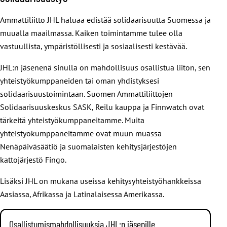
Ammattiliitto JHL haluaa edistää solidaarisuutta Suomessa ja
muualla maailmassa. Kaiken toimintamme tulee olla
vastuullista, ympäristöllisesti ja sosiaalisesti kestävää.
https://youtube.com/watch?v=G_MEObPf5fw
Video: Mosambikin julkisen sektorin liitto kamppailee
JHL:n jäsenenä sinulla on mahdollisuus osallistua liiton, sen
asemastaan.
yhteistyökumppaneiden tai oman yhdistyksesi
solidaarisuustoimintaan. Suomen Ammattiliittojen
Solidaarisuuskeskus SASK, Reilu kauppa ja Finnwatch ovat
tärkeitä yhteistyökumppaneitamme. Muita
yhteistyökumppaneitamme ovat muun muassa
Sinun on hyväksyttävä markkinointievästeet
nähdäksesi tämän sisällön.
Nenäpäiväsäätiö ja suomalaisten kehitysjärjestöjen
Näytä YouTubessa
Uusi suostumus klikkaamalla tästä
kattojärjestö Fingo.
Lisäksi JHL on mukana useissa kehitysyhteistyöhankkeissa
Aasiassa, Afrikassa ja Latinalaisessa Amerikassa.
Taistelua demokratian puolesta Eswatinissa (ent. Swasimaa)
Eswatinia hallitsee itsevaltainen monarkia. Taistelu
Osallistumismahdollisuuksia JHL:n jäsenille