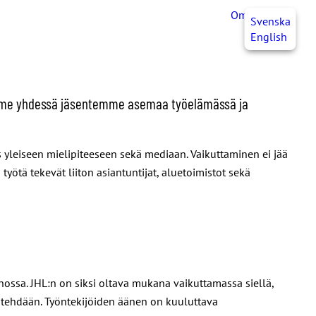
OmaJHL
FI
Svenska
English
amme yhdessä jäsentemme asemaa työelämässä ja
 yleiseen mielipiteeseen sekä mediaan. Vaikuttaminen ei jää
työtä tekevät liiton asiantuntijat, aluetoimistot sekä
ossa. JHL:n on siksi oltava mukana vaikuttamassa siellä,
ä tehdään. Työntekijöiden äänen on kuuluttava