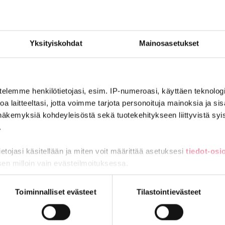
lisista asioista, esimerkiksi hallituksen lakiesityksistä. Lausunnot 
Yksityiskohdat
Mainosasetukset
Näytä lisää uutisia
Ladataan uutisia…
telemme henkilötietojasi, esim. IP-numeroasi, käyttäen teknologio
a laitteeltasi, jotta voimme tarjota personoituja mainoksia ja sis
näkemyksiä kohdeyleisöstä sekä tuotekehitykseen liittyvistä syist
.
tietojasi käsitellään ja miten voit määrittää asetuksesi
tiedot-osi
sen milloin vain evästeilmoituksessa.
ITY VAHVAAN JOUKKOON
LIITY JÄSEN
miä, osa sivuston toimintaa parantavia, ja osaa käytetään tilastoi
Toiminnalliset evästeet
Tilastointievästeet