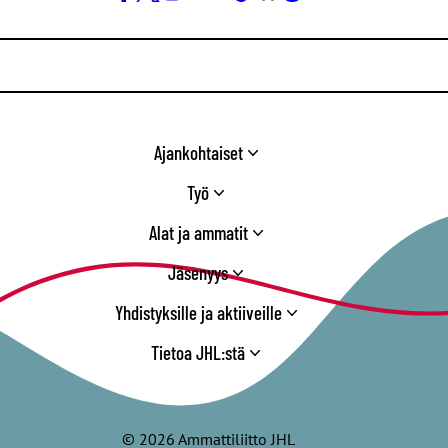
Facebook
X
Instagram
YouTube
LinkedIn
TikTok
Bluesky
Threads
/
Twitter
Ajankohtaiset
Työ
Alat ja ammatit
Jäsenyys
Yhdistyksille ja aktiiveille
Tietoa JHL:stä
© 2026 Ammattiliitto JHL