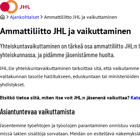
Siirry
sisältöön
Ajankohtaiset
Ammattiliitto JHL ja vaikuttaminen
Ammattiliitto JHL ja vaikuttaminen
Yhteiskuntavaikuttaminen on tärkeä osa ammattiliitto JHL:
yhteiskunnassa, ja pidämme jäsenistämme huolta.
JHL:lle yhteiskuntavaikuttaminen tarkoittaa sitä, että vaikutamm
valtakunnan tasolle hallitukseen, eduskuntaan tai ministeriöiden vi
yhdistykset.
Etsitkö tietoa siitä, miten itse voit JHL:n jäsenenä vaikuttaa?
Kats
Asiantuntevaa vaikuttamista
Jäsentemme työehtojen ja työolojen parantaminen onnistuu vasta s
missä lakien sisältöjä sorvataan. Meidän on esiteltävä näkemyks