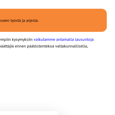
en työstä ja arjesta.
sempiin kysymyksiin
vaikutamme antamalla lausuntoja
päättäjiä ennen päätöstentekoa valtakunnallisella,