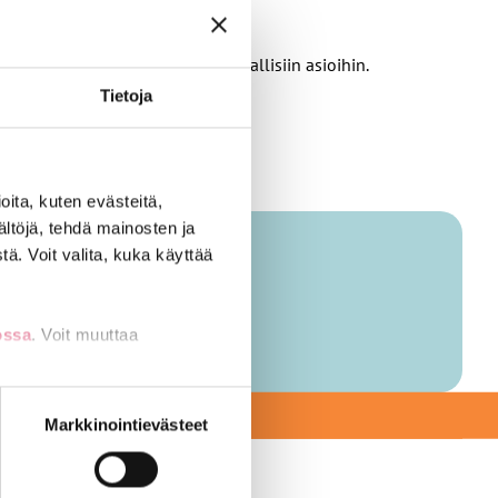
ovat liiton linjauksia yhteiskunnallisiin asioihin.
Tietoja
ita, kuten evästeitä,
ältöjä, tehdä mainosten ja
ä. Voit valita, kuka käyttää
ossa
. Voit muuttaa
EKSI
nti- tai
Markkinointievästeet