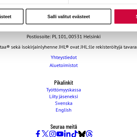
ästeet
Salli valitut evästeet
Julkisten ja hyvinvointialojen liitto JHL
Käyntiosoite: Sörnäisten rantatie 23, 00500 Helsinki
Postiosoite: PL 101, 00531 Helsinki
taa® sekä isokirjainlyhenne JHL® ovat JHL:lle rekisteröityjä tavar
Yhteystiedot
Aluetoimistot
Pikalinkit
Työttömyyskassa
Liity jäseneksi
Svenska
English
Seuraa meitä