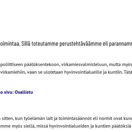
n toimintaa. Sillä toteutamme perustehtäväämme eli parann
e poliittiseen päätöksentekoon, virkamiesvalmisteluun, mutta myös
rkamiehiin, vaan se ulotetaan hyvinvointialueille ja kuntiin. Tätä 
o sivu: Osallistu
itten, kun työelämän lait ja toimintasäännöt eli normit ovat kunn
iämme myös siellä, missä hyvinvointialueiden ja kuntien päätöksi