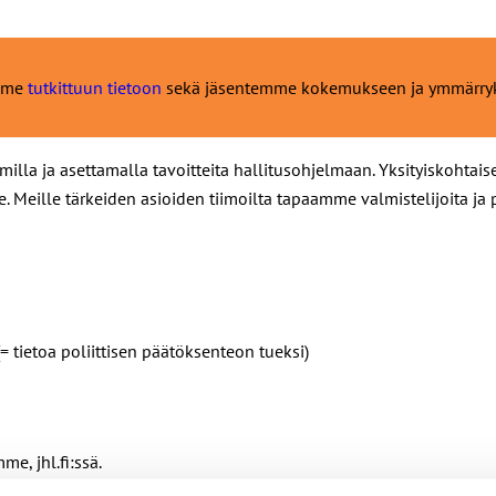
amme
tutkittuun tietoon
sekä jäsentemme kokemukseen ja ymmärrykse
illa ja asettamalla tavoitteita hallitusohjelmaan. Yksityiskohtai
 Meille tärkeiden asioiden tiimoilta tapaamme valmistelijoita ja 
(= tietoa poliittisen päätöksenteon tueksi)
me, jhl.fi:ssä.