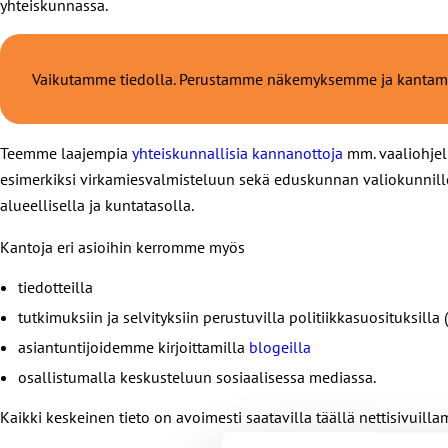
yhteiskunnassa.
Vaikutamme tiedolla. Perustamme näkemyksemme ja kant
Teemme laajempia
yhteiskunnallisia kannanottoja
mm. vaaliohjelm
esimerkiksi virkamiesvalmisteluun sekä eduskunnan valiokunnille.
alueellisella ja kuntatasolla.
Kantoja eri asioihin kerromme myös
tiedotteilla
tutkimuksiin ja selvityksiin perustuvilla politiikkasuosituksilla 
asiantuntijoidemme kirjoittamilla
blogeilla
osallistumalla keskusteluun sosiaalisessa mediassa.
Kaikki keskeinen tieto on avoimesti saatavilla täällä nettisivuillam