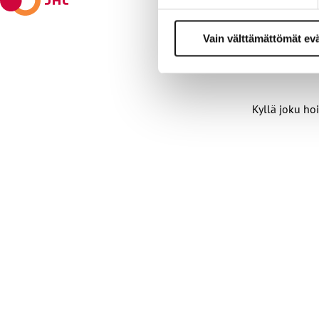
y
s
l
Vain välttämättömät ev
u
e
t
t
e
Kyllä joku hoi
l
o