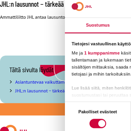
JHL:n lausunnot − tärkeää vaikuttamista
Ammattiliitto JHL antaa lausuntoja eri päättäjätahoille yhteiskunnal
Suostumus
Tietojesi vastuullinen käyttö
Me ja
1 kumppanimme
käsit
tallentamaan ja lukemaan tieto
O
sisältöjen mittauksia, saada 
Tältä sivulta löydät
h
tietojasi ja mihin tarkoituksiin
i
Asiantuntevaa vaikuttamista
t
Lue lisää siitä, miten henkilö
JHL:n lausunnot − tärkeää vaikuttamista
a
suostumustasi tai peruuttaa 
s
i
Suostumuksen
LI
s
Evästeistä osa on välttämättö
Pakolliset evästeet
valinta
ä
markkinointitarkoituksiin.
l
l