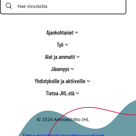
Search:
Twitter
Ajankohtaiset
Työ
Alat ja ammatit
Jäsenyys
Yhdistyksille ja aktiiveille
Tietoa JHL:stä
© 2026 Ammattiliitto JHL
Tietoa evästeistä
Saavutettavuusseloste