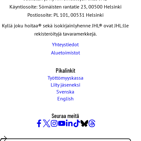
Käyntiosoite: Sörnäisten rantatie 23, 00500 Helsinki
Postiosoite: PL 101, 00531 Helsinki
Kyllä joku hoitaa® sekä isokirjainlyhenne JHL® ovat JHL:lle
rekisteröityjä tavaramerkkejä.
Yhteystiedot
Aluetoimistot
Pikalinkit
Työttömyyskassa
Liity jäseneksi
Svenska
English
Seuraa meitä
Facebook
X
Instagram
YouTube
LinkedIn
TikTok
Bluesky
Threads
/