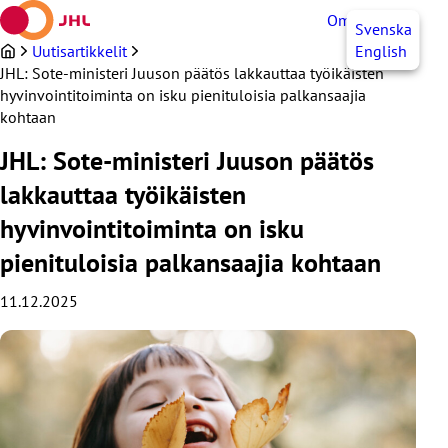
Siirry
OmaJHL
FI
Svenska
sisältöön
Uutisartikkelit
English
JHL: Sote-ministeri Juuson päätös lakkauttaa työikäisten
hyvinvointitoiminta on isku pienituloisia palkansaajia
kohtaan
JHL: Sote-ministeri Juuson päätös
lakkauttaa työikäisten
hyvinvointitoiminta on isku
pienituloisia palkansaajia kohtaan
11.12.2025