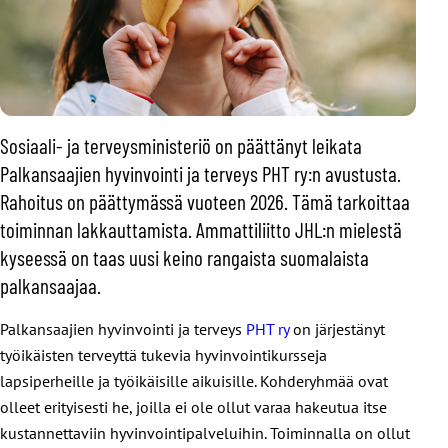
Sosiaali- ja terveysministeriö on päättänyt leikata
Palkansaajien hyvinvointi ja terveys PHT ry:n avustusta.
Rahoitus on päättymässä vuoteen 2026. Tämä tarkoittaa
toiminnan lakkauttamista. Ammattiliitto JHL:n mielestä
kyseessä on taas uusi keino rangaista suomalaista
palkansaajaa.
Palkansaajien hyvinvointi ja terveys
PHT ry
on järjestänyt
työikäisten terveyttä tukevia hyvinvointikursseja
lapsiperheille ja työikäisille aikuisille. Kohderyhmää ovat
olleet erityisesti he, joilla ei ole ollut varaa hakeutua itse
kustannettaviin hyvinvointipalveluihin. Toiminnalla on ollut