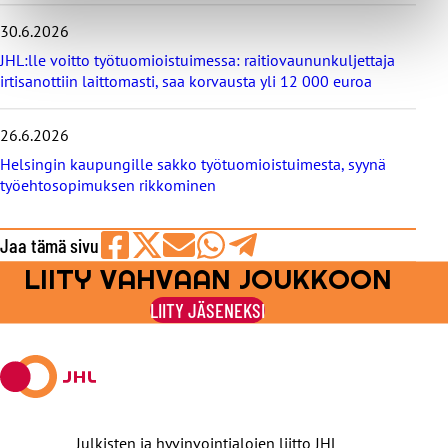
30.6.2026
JHL:lle voitto työtuomioistuimessa: raitiovaununkuljettaja
irtisanottiin laittomasti, saa korvausta yli 12 000 euroa
26.6.2026
Helsingin kaupungille sakko työtuomioistuimesta, syynä
työehtosopimuksen rikkominen
Jaa tämä sivu
LIITY VAHVAAN JOUKKOON
Jaa
Jaa
Jaa
Jaa
Jaa
Facebookissa
viestipalvelu
sähköpostilla
WhatsAppilla
Telegramilla
LIITY JÄSENEKSI
X:ssä
Julkisten ja hyvinvointialojen liitto JHL