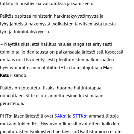
tutkitusti positiivisia vaikutuksia jaksamiseen.
Päätös osoittaa ministerin harkintakyvyttömyyttä ja
lyhytjänteistä näkemystä työikäisten tarvitsemasta tuesta
työ- ja toimintakykyynsä.
– Näyttää siltä, että hallitus haluaa rangaista erityisesti
toimijoita, joiden tausta on palkansaajajärjestöissä. Kyseessä
on taas uusi isku erityisesti pienituloisten palkansaajien
hyvinvoinnille, ammattiliitto JHL:n toimialajohtaja
Mari
Keturi
sanoo.
Päätös on toteutettu lisäksi huonoa hallintotapaa
noudattaen. Sille ei ole annettu esimerkiksi mitään
perusteluja.
PHT:n jäsenjärjestöjä ovat
SAK:n
ja
STTK:n
ammattiliittoja
mukaan lukien JHL. Hyvinvointikurssit ovat olleet kaikkien
pienituloisten työikäisten haettavissa. Osallistuminen ei ole