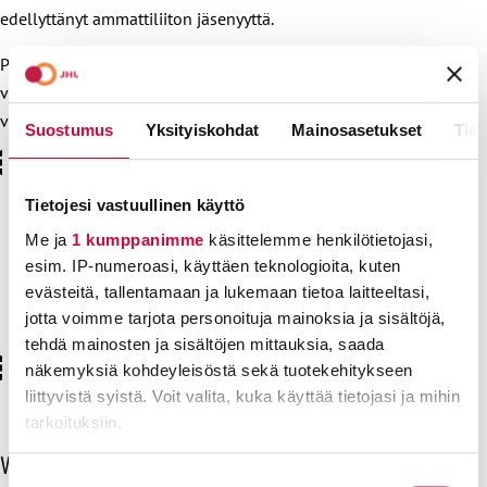
edellyttänyt ammattiliiton jäsenyyttä.
PHT kertoo Facebook-sivullaan pyrkivänsä toteuttamaan
vuoden 2025 kurssijaksot normaalisti. Yhdistys tiedottaa
vuoden 2026 kurssien tilanteesta mahdollisimman pian:
Suostumus
Yksityiskohdat
Mainosasetukset
Tiet
Tietojesi vastuullinen käyttö
Me ja
1 kumppanimme
käsittelemme henkilötietojasi,
Sinun on hyväksyttävä markkinoint- ja
esim. IP-numeroasi, käyttäen teknologioita, kuten
tilastointiievästeet nähdäksesi tämän sisällön.
evästeitä, tallentamaan ja lukemaan tietoa laitteeltasi,
Näytä Facebookissa
Uusi suostumus klikkaamalla tästä
jotta voimme tarjota personoituja mainoksia ja sisältöjä,
tehdä mainosten ja sisältöjen mittauksia, saada
näkemyksiä kohdeyleisöstä sekä tuotekehitykseen
liittyvistä syistä. Voit valita, kuka käyttää tietojasi ja mihin
tarkoituksiin.
O
Viimeisimmät uutiset
Lue lisää siitä, miten henkilötietojasi käsitellään ja miten
h
Suostumuksen