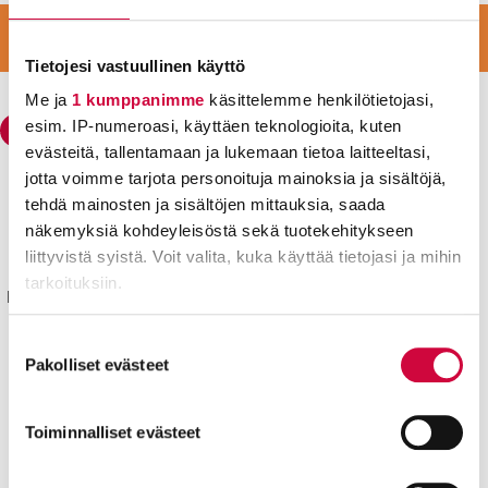
:
LIITY VAHVAAN JOUKKOON
LIITY JÄSENEKSI
Tietojesi vastuullinen käyttö
Me ja
1 kumppanimme
käsittelemme henkilötietojasi,
esim. IP-numeroasi, käyttäen teknologioita, kuten
evästeitä, tallentamaan ja lukemaan tietoa laitteeltasi,
jotta voimme tarjota personoituja mainoksia ja sisältöjä,
Julkisten ja hyvinvointialojen liitto JHL
tehdä mainosten ja sisältöjen mittauksia, saada
Käyntiosoite: Sörnäisten rantatie 23, 00500 Helsinki
näkemyksiä kohdeyleisöstä sekä tuotekehitykseen
liittyvistä syistä. Voit valita, kuka käyttää tietojasi ja mihin
Postiosoite: PL 101, 00531 Helsinki
tarkoituksiin.
Kyllä joku hoitaa® sekä isokirjainlyhenne JHL® ovat JHL:lle
rekisteröityjä tavaramerkkejä.
Lue lisää siitä, miten henkilötietojasi käsitellään ja miten
Suostumuksen
Yhteystiedot
voit määrittää asetuksesi
tiedot-osiossa
. Voit muuttaa
Pakolliset evästeet
valinta
suostumustasi tai peruuttaa sen milloin vain
Aluetoimistot
evästeilmoituksessa.
Toiminnalliset evästeet
Pikalinkit
Evästeistä osa on välttämättömiä, osa sivuston toimintaa
Työttömyyskassa