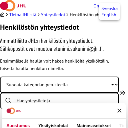
Siirry
OmaJHL
FI
Svenska
sisältöön
Tietoa JHL:stä
Yhteystiedot
Henkilöstön yhteystiedot
English
Henkilöstön yhteystiedot
Ammattiliitto JHL:n henkilöstön yhteystiedot.
Sähköpostit ovat muotoa etunimi.sukunimi@jhl.fi.
Ensimmäisellä haulla voit hakea henkilöitä yksiköittäin,
toisella haulla henkilön nimellä.
S
e
a
r
c
h
Suostumus
Yksityiskohdat
Mainosasetukset
Tiet