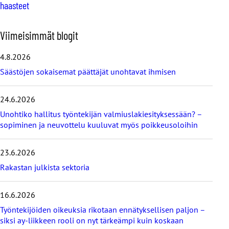
haasteet
O
Viimeisimmät blogit
h
i
4.8.2026
t
Säästöjen sokaisemat päättäjät unohtavat ihmisen
a
v
i
24.6.2026
i
Unohtiko hallitus työntekijän valmiuslakiesityksessään? –
m
e
sopiminen ja neuvottelu kuuluvat myös poikkeusoloihin
i
s
23.6.2026
i
m
Rakastan julkista sektoria
m
ä
16.6.2026
t
b
Työntekijöiden oikeuksia rikotaan ennätyksellisen paljon –
l
siksi ay-liikkeen rooli on nyt tärkeämpi kuin koskaan
o