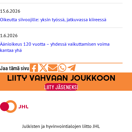
g
i
15.6.2026
t
Oikeutta siivoojille: yksin työssä, jatkuvassa kiireessä
1.6.2026
Äänioikeus 120 vuotta – yhdessä vaikuttamisen voima
kantaa yhä
Jaa tämä sivu
LIITY VAHVAAN JOUKKOON
Jaa
Jaa
Jaa
Jaa
Jaa
Facebookissa
viestipalvelu
sähköpostilla
WhatsAppilla
Telegramilla
LIITY JÄSENEKSI
X:ssä
Julkisten ja hyvinvointialojen liitto JHL