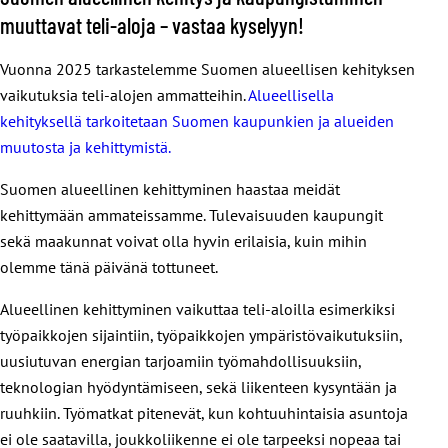
muuttavat teli-aloja – vastaa kyselyyn!
Vuonna 2025 tarkastelemme Suomen alueellisen kehityksen
vaikutuksia teli-alojen ammatteihin.
Alueellisella
kehityksellä tarkoitetaan Suomen kaupunkien ja alueiden
muutosta ja kehittymistä.
Suomen alueellinen kehittyminen haastaa meidät
kehittymään ammateissamme. Tulevaisuuden kaupungit
sekä maakunnat voivat olla hyvin erilaisia, kuin mihin
olemme tänä päivänä tottuneet.
Alueellinen kehittyminen vaikuttaa teli-aloilla esimerkiksi
työpaikkojen sijaintiin, työpaikkojen ympäristövaikutuksiin,
uusiutuvan energian tarjoamiin työmahdollisuuksiin,
teknologian hyödyntämiseen, sekä liikenteen kysyntään ja
ruuhkiin. Työmatkat pitenevät, kun kohtuuhintaisia asuntoja
ei ole saatavilla, joukkoliikenne ei ole tarpeeksi nopeaa tai