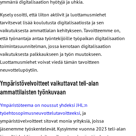
ymmärrä digitalisaation hyötyjä ja uhkia.
Kysely osoitti, että liiton aktiivit ja luottamusmiehet
tarvitsevat lisää koulutusta digitalisaatiosta ja sen
vaikutuksesta ammattialan kehitykseen. Tavoitteemme on,
että työnantaja antaa työntekijöille työpaikan digitalisaation
toimintasuunnitelman, jossa kerrotaan digitalisaation
vaikutuksesta palkkaukseen ja työn muutokseen.
Luottamusmiehet voivat viedä tämän tavoitteen
neuvottelupöytiin.
Ympäristövelvoitteet vaikuttavat teli-alan
ammattilaisten työnkuvaan
Ympäristöteema on noussut yhdeksi JHL:n
työehtosopimusneuvottelutavoitteeksi
, ja
ympäristövelvoitteet sitovat monia yrityksiä, joissa
jäsenemme työskentelevät. Kysyimme vuonna 2023 teli-alan