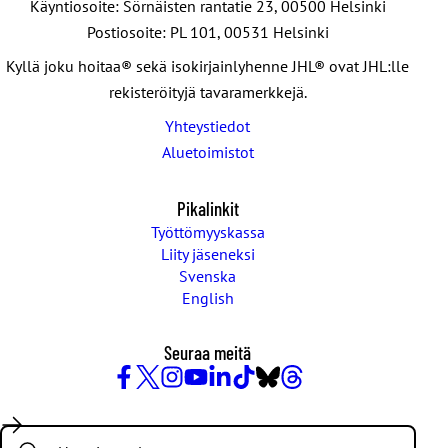
Käyntiosoite: Sörnäisten rantatie 23, 00500 Helsinki
Postiosoite: PL 101, 00531 Helsinki
Kyllä joku hoitaa® sekä isokirjainlyhenne JHL® ovat JHL:lle
rekisteröityjä tavaramerkkejä.
Yhteystiedot
Aluetoimistot
Pikalinkit
Työttömyyskassa
Liity jäseneksi
Svenska
English
Seuraa meitä
Facebook
X
Instagram
YouTube
LinkedIn
TikTok
Bluesky
Threads
/
Search:
Twitter