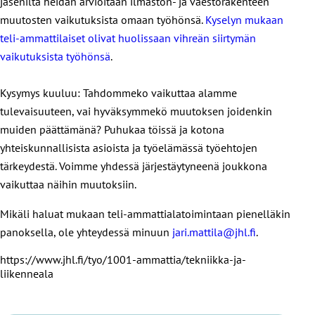
jäseniltä heidän arvioitaan ilmaston- ja väestörakenteen
muutosten vaikutuksista omaan työhönsä.
Kyselyn mukaan
teli-ammattilaiset olivat huolissaan vihreän siirtymän
vaikutuksista työhönsä
.
Kysymys kuuluu: Tahdommeko vaikuttaa alamme
tulevaisuuteen, vai hyväksymmekö muutoksen joidenkin
muiden päättämänä? Puhukaa töissä ja kotona
yhteiskunnallisista asioista ja työelämässä työehtojen
tärkeydestä. Voimme yhdessä järjestäytyneenä joukkona
vaikuttaa näihin muutoksiin.
Mikäli haluat mukaan teli-ammattialatoimintaan pienelläkin
panoksella, ole yhteydessä minuun
jari.mattila@jhl.fi
.
https://www.jhl.fi/tyo/1001-ammattia/tekniikka-ja-
liikenneala