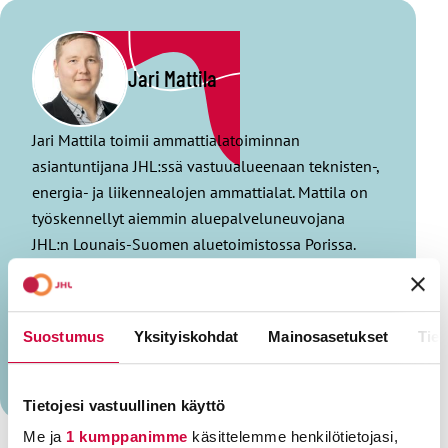
Jari Mattila
Jari Mattila toimii ammattialatoiminnan
asiantuntijana JHL:ssä vastuualueenaan teknisten-,
energia- ja liikennealojen ammattialat. Mattila on
työskennellyt aiemmin aluepalveluneuvojana
JHL:n Lounais-Suomen aluetoimistossa Porissa.
Työkokemusta on myös vaihtotyönjohtajan,
levyseppä-hitsaajan ja
yhdistelmäajoneuvonkuljettajan tehtävistä. Vapaa-
Suostumus
Yksityiskohdat
Mainosasetukset
Tiet
ajan hän viettää perheen parissa.
Näytä lisää kirjoittajalta (3)
Tietojesi vastuullinen käyttö
Me ja
1 kumppanimme
käsittelemme henkilötietojasi,