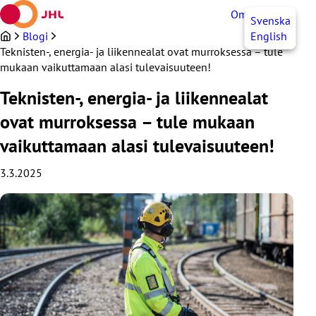
Siirry
OmaJHL
FI
Svenska
sisältöön
Blogi
English
Teknisten-, energia- ja liikennealat ovat murroksessa – tule
mukaan vaikuttamaan alasi tulevaisuuteen!
Teknisten-, energia- ja liikennealat
ovat murroksessa – tule mukaan
vaikuttamaan alasi tulevaisuuteen!
3.3.2025