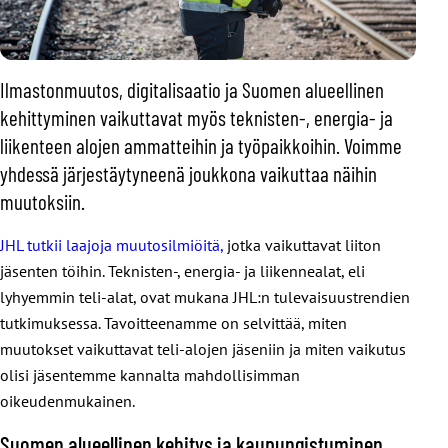
Ilmastonmuutos, digitalisaatio ja Suomen alueellinen
kehittyminen vaikuttavat myös teknisten-, energia- ja
liikenteen alojen ammatteihin ja työpaikkoihin. Voimme
yhdessä järjestäytyneenä joukkona vaikuttaa näihin
muutoksiin.
JHL tutkii laajoja muutosilmiöitä,
jotka vaikuttavat liiton
jäsenten töihin. Teknisten-, energia- ja liikennealat, eli
lyhyemmin teli-alat, ovat mukana JHL:n tulevaisuustrendien
tutkimuksessa. Tavoitteenamme on selvittää, miten
muutokset vaikuttavat teli-alojen jäseniin ja miten vaikutus
olisi jäsentemme kannalta mahdollisimman
oikeudenmukainen.
Suomen alueellinen kehitys ja kaupungistuminen