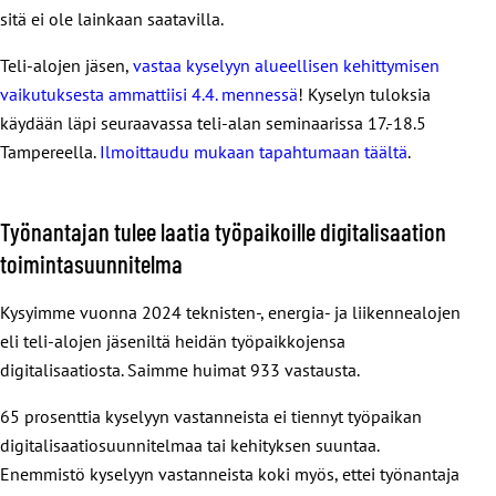
sitä ei ole lainkaan saatavilla.
Teli-alojen jäsen,
vastaa kyselyyn alueellisen kehittymisen
vaikutuksesta ammattiisi 4.4. mennessä
! Kyselyn tuloksia
käydään läpi seuraavassa teli-alan seminaarissa 17.-18.5
Tampereella.
Ilmoittaudu mukaan tapahtumaan täältä
.
Työnantajan tulee laatia työpaikoille digitalisaation
toimintasuunnitelma
Kysyimme vuonna 2024 teknisten-, energia- ja liikennealojen
eli teli-alojen jäseniltä heidän työpaikkojensa
digitalisaatiosta. Saimme huimat 933 vastausta.
65 prosenttia kyselyyn vastanneista ei tiennyt työpaikan
digitalisaatiosuunnitelmaa tai kehityksen suuntaa.
Enemmistö kyselyyn vastanneista koki myös, ettei työnantaja