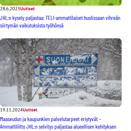
28.6.2023
Uutiset
JHL:n kysely paljastaa: TELI-ammattilaiset huolissaan vihreän
siirtymän vaikutuksista työhönsä
19.11.2024
Uutiset
Maaseudun ja kaupunkien palvelutarpeet eriytyvät –
Ammattiliitto JHL:n selvitys paljastaa alueellisen kehityksen