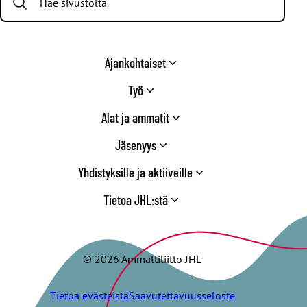
Ajankohtaiset
Työ
Alat ja ammatit
Jäsenyys
Yhdistyksille ja aktiiveille
Tietoa JHL:stä
© 2026 Ammattiliitto JHL
Tietoa evästeistä
Saavutettavuusseloste