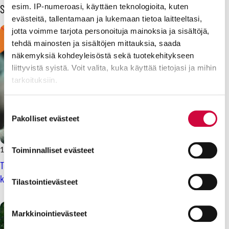
Sinua voisi kiinnostaa myös
esim. IP-numeroasi, käyttäen teknologioita, kuten
evästeitä, tallentamaan ja lukemaan tietoa laitteeltasi,
jotta voimme tarjota personoituja mainoksia ja sisältöjä,
tehdä mainosten ja sisältöjen mittauksia, saada
näkemyksiä kohdeyleisöstä sekä tuotekehitykseen
liittyvistä syistä. Voit valita, kuka käyttää tietojasi ja mihin
tarkoituksiin.
Lue lisää siitä, miten henkilötietojasi käsitellään ja miten
Suostumuksen
voit määrittää asetuksesi
tiedot-osiossa
. Voit muuttaa
Pakolliset evästeet
valinta
suostumustasi tai peruuttaa sen milloin vain
evästeilmoituksessa.
17.4.2023
Toiminnalliset evästeet
Teknisten-, energia- ja liikennealojen tulevaisuus on omissa
Evästeistä osa on välttämättömiä, osa sivuston toimintaa
käsissämme!
parantavia, ja osaa käytetään tilastointi- tai
Tilastointievästeet
markkinointitarkoituksiin.
Markkinointievästeet