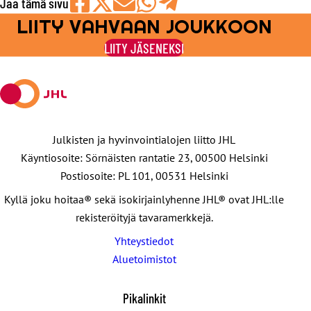
Jaa tämä sivu
LIITY VAHVAAN JOUKKOON
Jaa
Jaa
Jaa
Jaa
Jaa
Facebookissa
viestipalvelu
sähköpostilla
WhatsAppilla
Telegramilla
LIITY JÄSENEKSI
X:ssä
Julkisten ja hyvinvointialojen liitto JHL
Käyntiosoite: Sörnäisten rantatie 23, 00500 Helsinki
Postiosoite: PL 101, 00531 Helsinki
Kyllä joku hoitaa® sekä isokirjainlyhenne JHL® ovat JHL:lle
rekisteröityjä tavaramerkkejä.
Yhteystiedot
Aluetoimistot
Pikalinkit