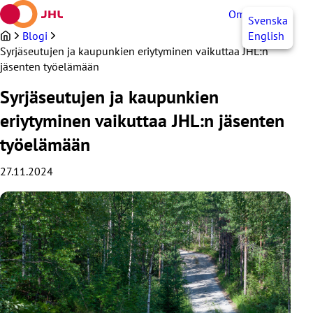
Siirry
OmaJHL
FI
Svenska
sisältöön
Blogi
English
Syrjäseutujen ja kaupunkien eriytyminen vaikuttaa JHL:n
jäsenten työelämään
Syrjäseutujen ja kaupunkien
eriytyminen vaikuttaa JHL:n jäsenten
työelämään
27.11.2024