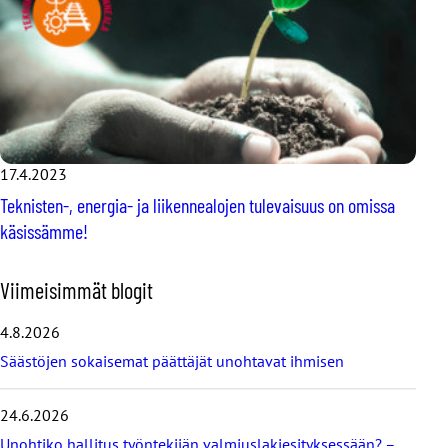
17.4.2023
Teknisten-, energia- ja liikennealojen tulevaisuus on omissa
käsissämme!
O
Viimeisimmät blogit
h
i
4.8.2026
t
Säästöjen sokaisemat päättäjät unohtavat ihmisen
a
v
i
24.6.2026
i
Unohtiko hallitus työntekijän valmiuslakiesityksessään? –
m