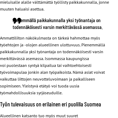
mieluisalle alalle välttämättä työllisty paikkakunnalla, jonne
muuten haluaisi asettua.
Pienemmällä paikkakunnalla yksi työnantaja on
todennäköisesti varsin merkittävässä asemassa.
Ammattiliiton näkökulmasta on tärkeä hahmottaa myös
työehtojen ja -olojen alueellinen ulottuvuus. Pienemmällä
paikkakunnalla yksi työnantaja on todennäköisesti varsin
merkittävässä asemassa. Isommassa kaupungissa
voi puolestaan syntyä kilpailua tai vaihtoehtoisesti
työvoimapulaa jonkin alan työpaikoista. Nämä asiat voivat
vaikuttaa liittojen neuvotteluvoimaan ja paikalliseen
sopimiseen. Yleistyvä etätyö voi tuoda uusia
työmahdollisuuksia syrjäseuduille.
Työn tulevaisuus on erilainen eri puolilla Suomea
Alueellinen katsanto tuo myös muut suuret