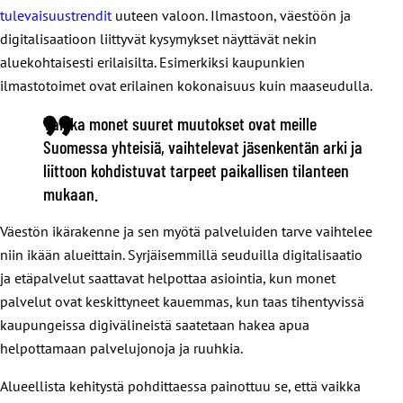
tulevaisuustrendit
uuteen valoon. Ilmastoon, väestöön ja
digitalisaatioon liittyvät kysymykset näyttävät nekin
aluekohtaisesti erilaisilta. Esimerkiksi kaupunkien
ilmastotoimet ovat erilainen kokonaisuus kuin maaseudulla.
Vaikka monet suuret muutokset ovat meille
Suomessa yhteisiä, vaihtelevat jäsenkentän arki ja
liittoon kohdistuvat tarpeet paikallisen tilanteen
mukaan.
Väestön ikärakenne ja sen myötä palveluiden tarve vaihtelee
niin ikään alueittain. Syrjäisemmillä seuduilla digitalisaatio
ja etäpalvelut saattavat helpottaa asiointia, kun monet
palvelut ovat keskittyneet kauemmas, kun taas tihentyvissä
kaupungeissa digivälineistä saatetaan hakea apua
helpottamaan palvelujonoja ja ruuhkia.
Alueellista kehitystä pohdittaessa painottuu se, että vaikka