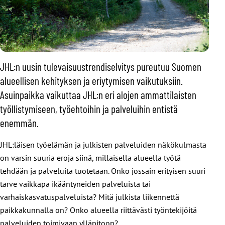
JHL:n uusin tulevaisuustrendiselvitys pureutuu Suomen
alueellisen kehityksen ja eriytymisen vaikutuksiin.
Asuinpaikka vaikuttaa JHL:n eri alojen ammattilaisten
työllistymiseen, työehtoihin ja palveluihin entistä
enemmän.
JHL:läisen työelämän ja julkisten palveluiden näkökulmasta
on varsin suuria eroja siinä, millaisella alueella työtä
tehdään ja palveluita tuotetaan. Onko jossain erityisen suuri
tarve vaikkapa ikääntyneiden palveluista tai
varhaiskasvatuspalveluista? Mitä julkista liikennettä
paikkakunnalla on? Onko alueella riittävästi työntekijöitä
palveluiden toimivaan ylläpitoon?