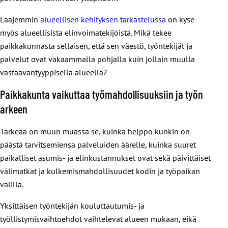
Laajemmin
alueellisen kehityksen tarkastelussa
on kyse
myös alueellisista elinvoimatekijöistä. Mikä tekee
paikkakunnasta sellaisen, että sen väestö, työntekijät ja
palvelut ovat vakaammalla pohjalla kuin jollain muulla
vastaavantyyppisellä alueella?
Paikkakunta vaikuttaa työmahdollisuuksiin ja työn
arkeen
Tärkeää on muun muassa se, kuinka helppo kunkin on
päästä tarvitsemiensa palveluiden äärelle, kuinka suuret
paikalliset asumis- ja elinkustannukset ovat sekä päivittäiset
välimatkat ja kulkemismahdollisuudet kodin ja työpaikan
välillä.
Yksittäisen työntekijän kouluttautumis- ja
työllistymisvaihtoehdot vaihtelevat alueen mukaan, eikä