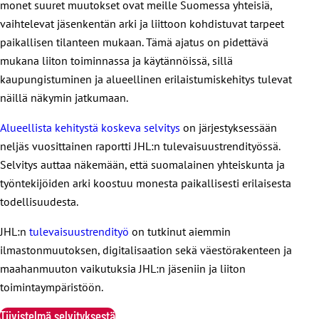
monet suuret muutokset ovat meille Suomessa yhteisiä,
vaihtelevat jäsenkentän arki ja liittoon kohdistuvat tarpeet
paikallisen tilanteen mukaan. Tämä ajatus on pidettävä
mukana liiton toiminnassa ja käytännöissä, sillä
kaupungistuminen ja alueellinen erilaistumiskehitys tulevat
näillä näkymin jatkumaan.
Alueellista kehitystä koskeva selvitys
on järjestyksessään
neljäs vuosittainen raportti JHL:n tulevaisuustrendityössä.
Selvitys auttaa näkemään, että suomalainen yhteiskunta ja
työntekijöiden arki koostuu monesta paikallisesti erilaisesta
todellisuudesta.
JHL:n
tulevaisuustrendityö
on tutkinut aiemmin
ilmastonmuutoksen, digitalisaation sekä väestörakenteen ja
maahanmuuton vaikutuksia JHL:n jäseniin ja liiton
toimintaympäristöön.
Tiivistelmä selvityksestä