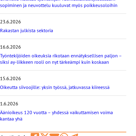
e
sopiminen ja neuvottelu kuuluvat myös poikkeusoloihin
i
s
23.6.2026
i
m
Rakastan julkista sektoria
m
ä
16.6.2026
t
b
Työntekijöiden oikeuksia rikotaan ennätyksellisen paljon –
l
siksi ay-liikkeen rooli on nyt tärkeämpi kuin koskaan
o
g
i
15.6.2026
t
Oikeutta siivoojille: yksin työssä, jatkuvassa kiireessä
1.6.2026
Äänioikeus 120 vuotta – yhdessä vaikuttamisen voima
kantaa yhä