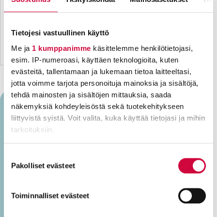
Tietojesi vastuullinen käyttö
Me ja
1 kumppanimme
käsittelemme henkilötietojasi,
esim. IP-numeroasi, käyttäen teknologioita, kuten
evästeitä, tallentamaan ja lukemaan tietoa laitteeltasi,
jotta voimme tarjota personoituja mainoksia ja sisältöjä,
tehdä mainosten ja sisältöjen mittauksia, saada
näkemyksiä kohdeyleisöstä sekä tuotekehitykseen
liittyvistä syistä. Voit valita, kuka käyttää tietojasi ja mihin
Anna Korpikoski
tarkoituksiin.
Lue lisää siitä, miten henkilötietojasi käsitellään ja miten
Suostumuksen
Anna Korpikoski on JHL:n erityisasiantuntija, jonka
voit määrittää asetuksesi
tiedot-osiossa
. Voit muuttaa
Pakolliset evästeet
valinta
vastuulla on JHL:n monivuotisen
suostumustasi tai peruuttaa sen milloin vain
tulevaisuustrendityön koordinointi. Työssä erityisen
evästeilmoituksessa.
Toiminnalliset evästeet
mielenkiintoista onkin ammattiliiton
toimintakenttään vaikuttavien laajamittaisten
Evästeistä osa on välttämättömiä, osa sivuston toimintaa