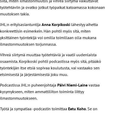
siitä, miten ilmastonmuutos ja vihreä siirtymä vaikuttavat
työtehtäviin ja ovatko jotkut työpaikat katoamassa kokonaan
muutoksen takia.
JHL:n erityisasiantuntija
Anna Korpikoski
lähestyy aihetta
konkreettisin esimerkein. Hän pohtii myös sitä, miten
yksittäinen työntekijä voi omilla toimillaan olla mukana
ilmastonmuutoksen torjunnassa.
Vihreä siirtymä muuttaa työtehtäviä ja vaatii uudenlaista
osaamista. Korpikoski pohtii podcastissa myös sitä, pitääkö
työntekijän itse etsiä sopivaa koulutusta, vai vastaako sen
etsimisestä ja järjestämisestä joku muu.
Podcastissa JHL:n puheenjohtaja
Päivi Niemi-Laine
vastaa
kysymykseen, miten ammattiliiton toiminta liittyy
ilmastonmuutokseen.
Työtä ja sympatiaa -podcastin toimittaa
Eetu Koho
. Se on