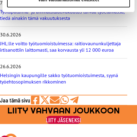
i
7.7.2026
s
Työtapaturma- ja ammattitautivakuutus turvaa työelämässä,
e
tiedä ainakin tämä vakuutuksesta
t
30.6.2026
JHL:lle voitto työtuomioistuimessa: raitiovaununkuljettaja
irtisanottiin laittomasti, saa korvausta yli 12 000 euroa
26.6.2026
Helsingin kaupungille sakko työtuomioistuimesta, syynä
työehtosopimuksen rikkominen
Jaa tämä sivu
LIITY VAHVAAN JOUKKOON
Jaa
Jaa
Jaa
Jaa
Jaa
Facebookissa
viestipalvelu
sähköpostilla
WhatsAppilla
Telegramilla
LIITY JÄSENEKSI
X:ssä