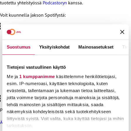
tuotettu yhteistyössä
Podcastoryn
kanssa.
Voit kuunnella jakson Spotifystä:
Suostumus
Yksityiskohdat
Mainosasetukset
Tiet
Ilmastonmuutos, vihreä siirtymä – miten ne
vaikuttavat töihin ja työpaikkoihin?
Tietojesi vastuullinen käyttö
Sinun on hyväksyttävä markkinointievästeet
Me ja
1 kumppanimme
käsittelemme henkilötietojasi,
nähdäksesi tämän sisällön.
esim. IP-numeroasi, käyttäen teknologioita, kuten
Kuuntele Spotifyssa
Uusi suostumus klikkaamalla tästä
evästeitä, tallentamaan ja lukemaan tietoa laitteeltasi,
jotta voimme tarjota personoituja mainoksia ja sisältöjä,
tehdä mainosten ja sisältöjen mittauksia, saada
Podcast löytyy myös JHL:n
SoundCloud
-tililtä.
näkemyksiä kohdeyleisöstä sekä tuotekehitykseen
liittyvistä syistä. Voit valita, kuka käyttää tietojasi ja mihin
Älä unohda aiempiakaan jaksoja
.
tarkoituksiin.