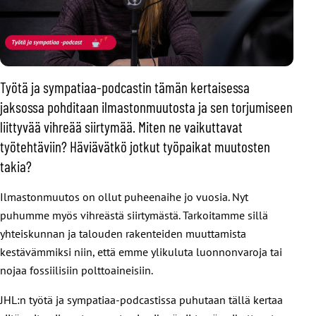
Työtä ja sympatiaa-podcastin tämän kertaisessa
jaksossa pohditaan ilmastonmuutosta ja sen torjumiseen
liittyvää vihreää siirtymää. Miten ne vaikuttavat
työtehtäviin? Häviävätkö jotkut työpaikat muutosten
takia?
Ilmastonmuutos on ollut puheenaihe jo vuosia. Nyt
puhumme myös vihreästä siirtymästä. Tarkoitamme sillä
yhteiskunnan ja talouden rakenteiden muuttamista
kestävämmiksi niin, että emme ylikuluta luonnonvaroja tai
nojaa fossiilisiin polttoaineisiin.
JHL:n työtä ja sympatiaa-podcastissa puhutaan tällä kertaa