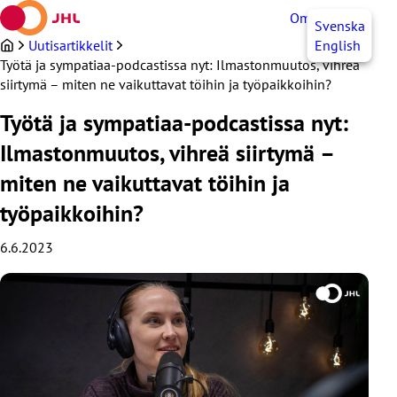
Siirry
OmaJHL
FI
Svenska
sisältöön
Uutisartikkelit
English
Työtä ja sympatiaa-podcastissa nyt: Ilmastonmuutos, vihreä
siirtymä – miten ne vaikuttavat töihin ja työpaikkoihin?
Työtä ja sympatiaa-podcastissa nyt:
Ilmastonmuutos, vihreä siirtymä –
miten ne vaikuttavat töihin ja
työpaikkoihin?
6.6.2023