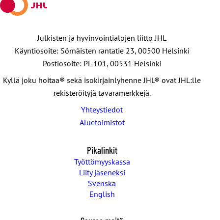
Julkisten ja hyvinvointialojen liitto JHL
Käyntiosoite: Sörnäisten rantatie 23, 00500 Helsinki
Postiosoite: PL 101, 00531 Helsinki
Kyllä joku hoitaa® sekä isokirjainlyhenne JHL® ovat JHL:lle
rekisteröityjä tavaramerkkejä.
Yhteystiedot
Aluetoimistot
Pikalinkit
Työttömyyskassa
Liity jäseneksi
Svenska
English