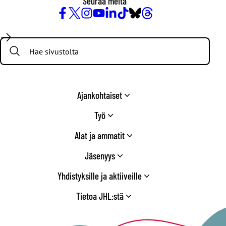
Seuraa meitä
Facebook
X
Instagram
YouTube
LinkedIn
TikTok
Bluesky
Threads
/
Search:
Twitter
Ajankohtaiset
Työ
Alat ja ammatit
Jäsenyys
Yhdistyksille ja aktiiveille
Tietoa JHL:stä