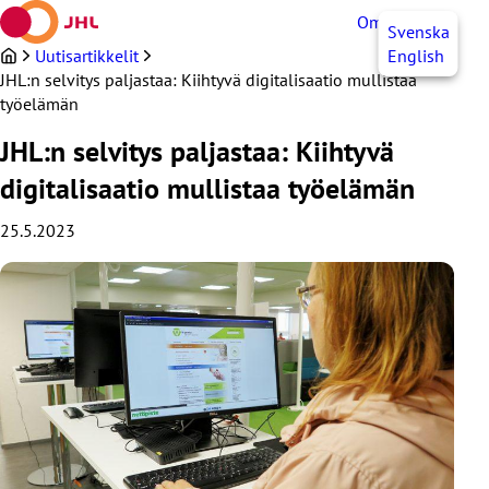
Siirry
OmaJHL
FI
Svenska
sisältöön
Uutisartikkelit
English
JHL:n selvitys paljastaa: Kiihtyvä digitalisaatio mullistaa
työelämän
JHL:n selvitys paljastaa: Kiihtyvä
digitalisaatio mullistaa työelämän
25.5.2023