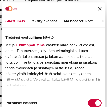
JHL:n digitalisaatioraportti korostaa uuteen teknologiaan
liittyvien haasteiden ja mahdollisuuksien huomioimista niin
Suostumus
Yksityiskohdat
Mainosasetukset
Tiet
yhteiskunnassa, yleisesti työelämässä kuin liiton
ammattialoilla.
Tietojesi vastuullinen käyttö
– Kun ymmärrämme tarkemmin digitalisaation vaikutuksia
jäsentemme arkeen, pystymme jatkossa entistäkin paremmin
Me ja
1 kumppanimme
käsittelemme henkilötietojasi,
esim. IP-numeroasi, käyttäen teknologioita, kuten
valvomaan jäsentemme etuja ja tarjoamaan suuntaviivoja
evästeitä, tallentamaan ja lukemaan tietoa laitteeltasi,
työelämän oikeuksien varmistamiselle ja työolojen
jotta voimme tarjota personoituja mainoksia ja sisältöjä,
kehittämiselle, puheenjohtaja Niemi-Laine toteaa.
tehdä mainosten ja sisältöjen mittauksia, saada
Selvityksen on JHL:n toimeksiannosta toteuttanut Aula
näkemyksiä kohdeyleisöstä sekä tuotekehitykseen
liittyvistä syistä. Voit valita, kuka käyttää tietojasi ja mihin
Research. Raportissa on hyödynnetty kirjallisten lähteiden
tarkoituksiin.
ohella eri näkökulmia edustavia asiantuntijahaastatteluita.
JHL:n tulevaisuustrendityö on monivuotinen projekti, jossa
Lue lisää siitä, miten henkilötietojasi käsitellään ja miten
Suostumuksen
perehdytään suuriin muutostrendeihin liiton näkökulmasta.
voit määrittää asetuksesi
tiedot-osiossa
. Voit muuttaa
Pakolliset evästeet
valinta