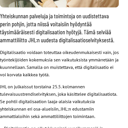
Yhteiskunnan palveluja ja toimintoja on uudistettava
perin pohjin, jotta niissä voitaisiin hyödyntää
täysimääräisesti digitalisaation hyötyjä. Tämä selviää
ammattiliitto JHL:n uudesta digitalisaatioselvityksestä.
Digitalisaatio voidaan toteuttaa oikeudenmukaisesti vain, jos
työntekijöiden kokemuksia sen vaikutuksista ymmärretään ja
kuunnellaan. Samalla on muistettava, että digitalisaatio ei
voi korvata kaikkea työtä.
JHL on julkaissut torstaina 25.5. kolmannen
tulevaisuustrendiselvityksen, joka käsittelee digitalisaatiota.
Se pohtii digitalisaation laaja-alaisia vaikutuksia
yhteiskunnan eri osa-alueisiin, JHL:n edustamiin
ammattialoihin sekä ammattiliittojen toimintaan.