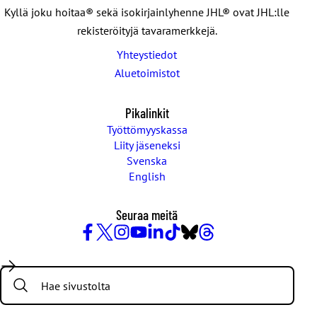
Kyllä joku hoitaa® sekä isokirjainlyhenne JHL® ovat JHL:lle
rekisteröityjä tavaramerkkejä.
Yhteystiedot
Aluetoimistot
Pikalinkit
Työttömyyskassa
Liity jäseneksi
Svenska
English
Seuraa meitä
Facebook
X
Instagram
YouTube
LinkedIn
TikTok
Bluesky
Threads
/
Search:
Twitter