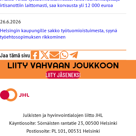
irtisanottiin laittomasti, saa korvausta yli 12 000 euroa
26.6.2026
Helsingin kaupungille sakko työtuomioistuimesta, syynä
työehtosopimuksen rikkominen
Jaa tämä sivu
LIITY VAHVAAN JOUKKOON
Jaa
Jaa
Jaa
Jaa
Jaa
Facebookissa
viestipalvelu
sähköpostilla
WhatsAppilla
Telegramilla
LIITY JÄSENEKSI
X:ssä
Julkisten ja hyvinvointialojen liitto JHL
Käyntiosoite: Sörnäisten rantatie 23, 00500 Helsinki
Postiosoite: PL 101, 00531 Helsinki