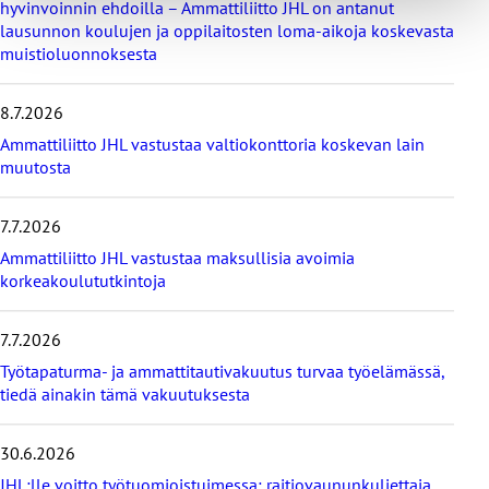
hyvinvoinnin ehdoilla – Ammattiliitto JHL on antanut
v
lausunnon koulujen ja oppilaitosten loma-aikoja koskevasta
i
muistioluonnoksesta
i
m
e
8.7.2026
i
s
Ammattiliitto JHL vastustaa valtiokonttoria koskevan lain
i
muutosta
m
m
7.7.2026
ä
t
Ammattiliitto JHL vastustaa maksullisia avoimia
u
korkeakoulututkintoja
u
t
i
7.7.2026
s
Työtapaturma- ja ammattitautivakuutus turvaa työelämässä,
e
tiedä ainakin tämä vakuutuksesta
t
30.6.2026
JHL:lle voitto työtuomioistuimessa: raitiovaununkuljettaja