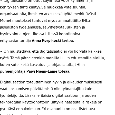
– Digitalisaatio on ollut käynnissä vuosikymmeniä ja
kehityksen tahti kiihtyy. Se muokkaa yhteiskuntia,
organisaatioita, ihmisten arkea sekä työtä merkittävästi.
Monet muutokset tuntuvat myös ammattiliitto JHL:n
jäsenistön työelämässä, selvitystyötä Julkisten ja
hyvinvointialojen liitossa JHL:ssä koordinoiva
erityisasiantuntija
Anna Korpikoski
kertoo.
– On muistettava, että digitalisaatio ei voi korvata kaikkea
työtä. Tämä pätee etenkin monilla JHL:n edustamilla aloilla,
kuten sote- sekä kasvatus- ja ohjausalalla, JHL:n
puheenjohtaja
Päivi Niemi-Laine
toteaa.
Digitalisaation toteuttaminen hyvin ja oikeudenmukaisesti
vaatii osaamisen päivittämistä niin työnantajilta kuin
työntekijöiltä. Lisäksi erilaisia digitalisaatioon ja uuden
teknologian käyttöönottoon liittyviä haasteita ja riskejä on
pyrittävä ennakoimaan. Eri osapuolia on osallistettava