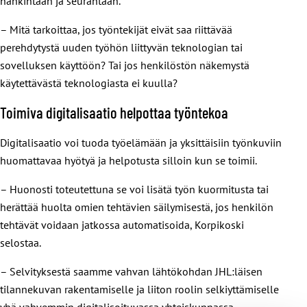
hankintaan ja seurantaan.
– Mitä tarkoittaa, jos työntekijät eivät saa riittävää
perehdytystä uuden työhön liittyvän teknologian tai
sovelluksen käyttöön? Tai jos henkilöstön näkemystä
käytettävästä teknologiasta ei kuulla?
Toimiva digitalisaatio helpottaa työntekoa
Digitalisaatio voi tuoda työelämään ja yksittäisiin työnkuviin
huomattavaa hyötyä ja helpotusta silloin kun se toimii.
– Huonosti toteutettuna se voi lisätä työn kuormitusta tai
herättää huolta omien tehtävien säilymisestä, jos henkilön
tehtävät voidaan jatkossa automatisoida, Korpikoski
selostaa.
– Selvityksestä saamme vahvan lähtökohdan JHL:läisen
tilannekuvan rakentamiselle ja liiton roolin selkiyttämiselle
yhä vahvemmin digitalisoituvassa yhteiskunnassa.