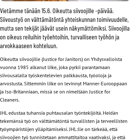
Vietämme tänään 15.6. Oikeutta siivoojille -päivää.
Siivoustyö on välttämätöntä yhteiskunnan toimivuudelle,
mutta sen tekijät jäävät usein näkymättömiksi. Siivoojilla
on oikeus reiluihin työehtoihin, turvalliseen työhön ja
arvokkaaseen kohteluun.
Oikeutta siivoojille (Justice for Janitors) on Yhdysvalloista
vuonna 1985 alkanut liike, joka pyrkii parantamaan
siivousalalla työskentelevien palkkausta, työoloja ja
arvostusta. Sittemmin liike on levinnyt Manner-Eurooppaan
ja Iso-Britanniaan, missä se on nimeltään Justice for
Cleaners.
JHL edustaa tuhansia puhtausalan työntekijöitä. Heidän
tekemänsä työ on välttämätöntä turvallisten ja terveellisten
työympäristöjen ylläpitämiseksi. JHL:lle on tärkeää, että
siivoojien työ tunnistetaan ammattitaitoa vaativaksi, ja että