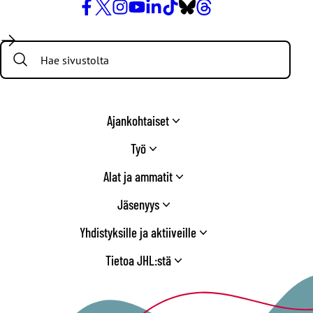
Facebook
X
Instagram
YouTube
LinkedIn
TikTok
Bluesky
Threads
/
Search:
Twitter
Ajankohtaiset
Työ
Alat ja ammatit
Jäsenyys
Yhdistyksille ja aktiiveille
Tietoa JHL:stä