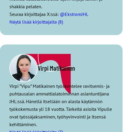
shakkia pelaten.
Seuraa kirjoittajaa X:ssä:
@EkstromJHL
Näytä lisää kirjoittajalta (8)
Virpi Matikainen
Virpi ”Vipu” Matikainen työskentelee ravitsemis- ja
puhtausalan ammattialatoiminnan asiantuntijana
JHL:ssä. Hänellä itsellään on alasta käytännön
työkokemusta yli 18 vuotta. Tärkeitä asioita Vipulle
ovat työssäjaksaminen, työhyvinvointi ja itsensä
kehittäminen.