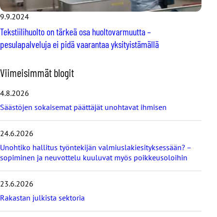
9.9.2024
Tekstiilihuolto on tärkeä osa huoltovarmuutta –
pesulapalveluja ei pidä vaarantaa yksityistämällä
O
Viimeisimmät blogit
h
i
4.8.2026
t
Säästöjen sokaisemat päättäjät unohtavat ihmisen
a
v
i
24.6.2026
i
Unohtiko hallitus työntekijän valmiuslakiesityksessään? –
m
e
sopiminen ja neuvottelu kuuluvat myös poikkeusoloihin
i
s
23.6.2026
i
m
Rakastan julkista sektoria
m
ä