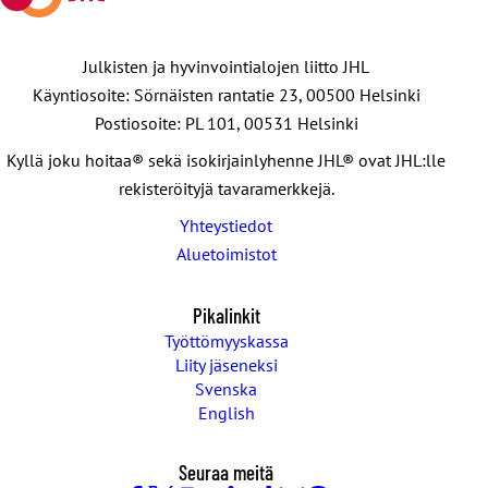
Julkisten ja hyvinvointialojen liitto JHL
Käyntiosoite: Sörnäisten rantatie 23, 00500 Helsinki
Postiosoite: PL 101, 00531 Helsinki
Kyllä joku hoitaa® sekä isokirjainlyhenne JHL® ovat JHL:lle
rekisteröityjä tavaramerkkejä.
Yhteystiedot
Aluetoimistot
Pikalinkit
Työttömyyskassa
Liity jäseneksi
Svenska
English
Seuraa meitä