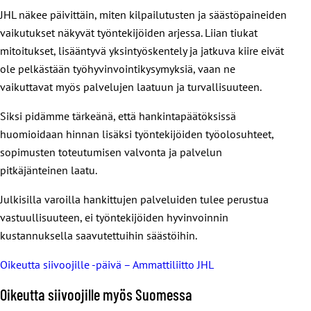
JHL näkee päivittäin, miten kilpailutusten ja säästöpaineiden
vaikutukset näkyvät työntekijöiden arjessa. Liian tiukat
mitoitukset, lisääntyvä yksintyöskentely ja jatkuva kiire eivät
ole pelkästään työhyvinvointikysymyksiä, vaan ne
vaikuttavat myös palvelujen laatuun ja turvallisuuteen.
Siksi pidämme tärkeänä, että hankintapäätöksissä
huomioidaan hinnan lisäksi työntekijöiden työolosuhteet,
sopimusten toteutumisen valvonta ja palvelun
pitkäjänteinen laatu.
Julkisilla varoilla hankittujen palveluiden tulee perustua
vastuullisuuteen, ei työntekijöiden hyvinvoinnin
kustannuksella saavutettuihin säästöihin.
Oikeutta siivoojille -päivä – Ammattiliitto JHL
Oikeutta siivoojille myös Suomessa