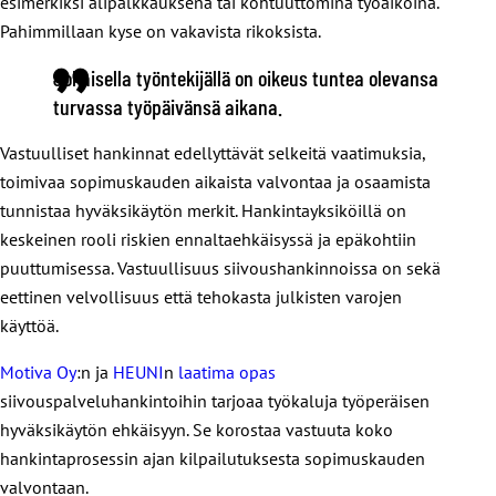
esimerkiksi alipalkkauksena tai kohtuuttomina työaikoina.
Pahimmillaan kyse on vakavista rikoksista.
Jokaisella työntekijällä on oikeus tuntea olevansa
turvassa työpäivänsä aikana.
Vastuulliset hankinnat edellyttävät selkeitä vaatimuksia,
toimivaa sopimuskauden aikaista valvontaa ja osaamista
tunnistaa hyväksikäytön merkit. Hankintayksiköillä on
keskeinen rooli riskien ennaltaehkäisyssä ja epäkohtiin
puuttumisessa. Vastuullisuus siivoushankinnoissa on sekä
eettinen velvollisuus että tehokasta julkisten varojen
käyttöä.
Motiva Oy
:n ja
HEUNI
n
laatima opas
siivouspalveluhankintoihin tarjoaa työkaluja työperäisen
hyväksikäytön ehkäisyyn. Se korostaa vastuuta koko
hankintaprosessin ajan kilpailutuksesta sopimuskauden
valvontaan.