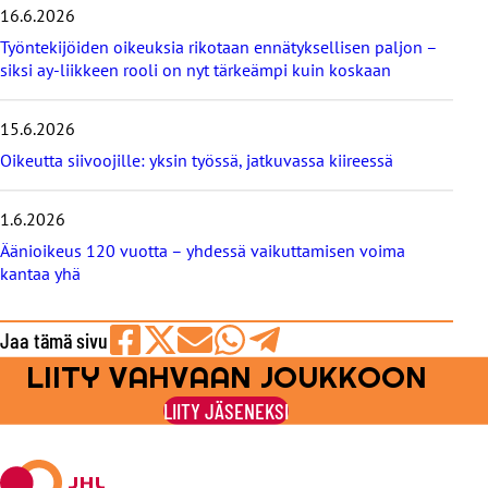
16.6.2026
t
b
Työntekijöiden oikeuksia rikotaan ennätyksellisen paljon –
l
siksi ay-liikkeen rooli on nyt tärkeämpi kuin koskaan
o
g
i
15.6.2026
t
Oikeutta siivoojille: yksin työssä, jatkuvassa kiireessä
1.6.2026
Äänioikeus 120 vuotta – yhdessä vaikuttamisen voima
kantaa yhä
Jaa tämä sivu
LIITY VAHVAAN JOUKKOON
Jaa
Jaa
Jaa
Jaa
Jaa
Facebookissa
viestipalvelu
sähköpostilla
WhatsAppilla
Telegramilla
LIITY JÄSENEKSI
X:ssä