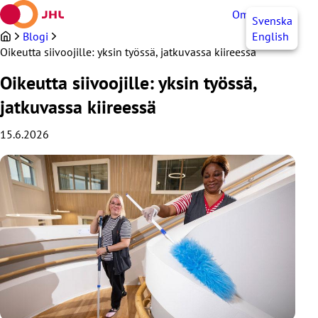
Siirry
OmaJHL
FI
Svenska
sisältöön
Blogi
English
Oikeutta siivoojille: yksin työssä, jatkuvassa kiireessä
Oikeutta siivoojille: yksin työssä,
jatkuvassa kiireessä
15.6.2026