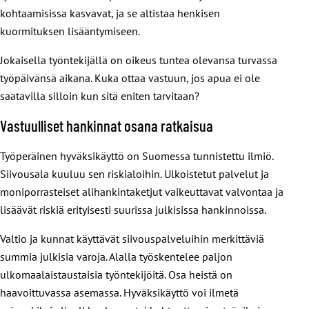
kohtaamisissa kasvavat, ja se altistaa henkisen
kuormituksen lisääntymiseen.
Jokaisella työntekijällä on oikeus tuntea olevansa turvassa
työpäivänsä aikana. Kuka ottaa vastuun, jos apua ei ole
saatavilla silloin kun sitä eniten tarvitaan?
Vastuulliset hankinnat osana ratkaisua
Työperäinen hyväksikäyttö on Suomessa tunnistettu ilmiö.
Siivousala kuuluu sen riskialoihin. Ulkoistetut palvelut ja
moniporrasteiset alihankintaketjut vaikeuttavat valvontaa ja
lisäävät riskiä erityisesti suurissa julkisissa hankinnoissa.
Valtio ja kunnat käyttävät siivouspalveluihin merkittäviä
summia julkisia varoja. Alalla työskentelee paljon
ulkomaalaistaustaisia työntekijöitä. Osa heistä on
haavoittuvassa asemassa. Hyväksikäyttö voi ilmetä