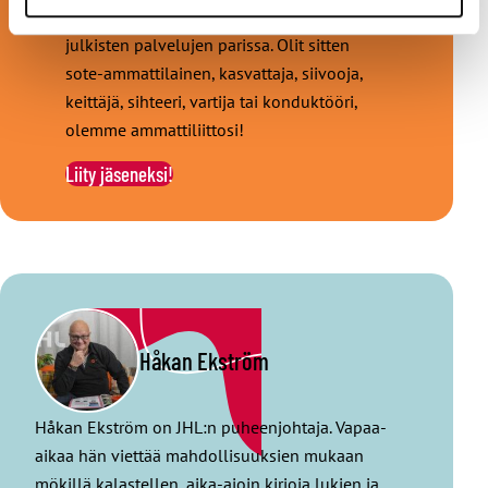
tuhannessa eri ammatissa hyvinvoinnin ja
julkisten palvelujen parissa. Olit sitten
sote-ammattilainen, kasvattaja, siivooja,
keittäjä, sihteeri, vartija tai konduktööri,
olemme ammattiliittosi!
Liity jäseneksi!
Håkan Ekström
Håkan Ekström on JHL:n puheenjohtaja. Vapaa-
aikaa hän viettää mahdollisuuksien mukaan
mökillä kalastellen, aika-ajoin kirjoja lukien ja