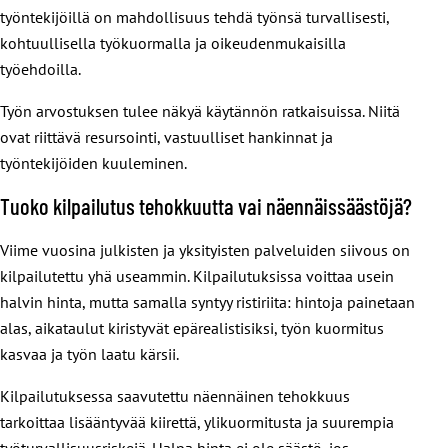
työntekijöillä on mahdollisuus tehdä työnsä turvallisesti,
kohtuullisella työkuormalla ja oikeudenmukaisilla
työehdoilla.
Työn arvostuksen tulee näkyä käytännön ratkaisuissa. Niitä
ovat riittävä resursointi, vastuulliset hankinnat ja
työntekijöiden kuuleminen.
Tuoko kilpailutus tehokkuutta vai näennäissäästöjä?
Viime vuosina julkisten ja yksityisten palveluiden siivous on
kilpailutettu yhä useammin. Kilpailutuksissa voittaa usein
halvin hinta, mutta samalla syntyy ristiriita: hintoja painetaan
alas, aikataulut kiristyvät epärealistisiksi, työn kuormitus
kasvaa ja työn laatu kärsii.
Kilpailutuksessa saavutettu näennäinen tehokkuus
tarkoittaa lisääntyvää kiirettä, ylikuormitusta ja suurempia
työturvallisuusriskejä. Halpa hinta ei ole säästö, jos