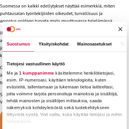
Suomessa on kaikki edellytykset näyttää esimerkkiä, miten
puhtausalan työntekijöiden oikeudet, turvallisuus ja
arvostus voidaan turvata myös muuttuvassa työelämässä.
JHL haluaa olla rakentamassa työelämää, jossa siivoojien
ammattitaitoa arvostetaan, työehdot ovat kunnossa ja
Suostumus
Yksityiskohdat
Mainosasetukset
Tiet
jokaisella työntekijällä on mahdollisuus tehdä työnsä ilman
kohtuutonta kiirettä tai turvattomuutta.
Tietojesi vastuullinen käyttö
Oikeutta siivoojille -vaatimus tarkoittaa, että työntekijöiden
Me ja
1 kumppanimme
käsittelemme henkilötietojasi,
ääni kuuluu päätöksenteossa ja heidän työnsä merkitys
esim. IP-numeroasi, käyttäen teknologioita, kuten
tunnustetaan osana toimivaa yhteiskuntaa.
evästeitä, tallentamaan ja lukemaan tietoa laitteeltasi,
jotta voimme tarjota personoituja mainoksia ja sisältöjä,
Siivoojien työ pitää yhteiskunnan pyörät pyörimässä.
tehdä mainosten ja sisältöjen mittauksia, saada
Varmistetaan, että myös heidän oikeutensa pysyvät mukana.
näkemyksiä kohdeyleisöstä sekä tuotekehitykseen
liittyvistä syistä. Voit valita, kuka käyttää tietojasi ja mihin
tarkoituksiin.