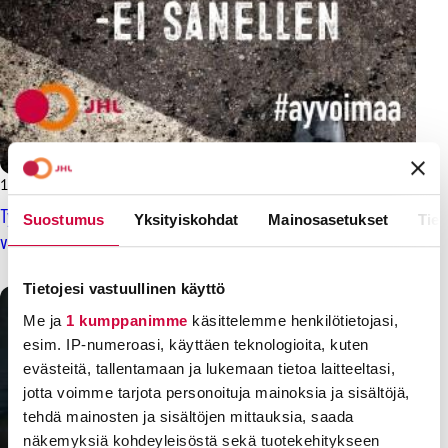
16.2.2017
Työnantajilla ennenaikainen laskiaisrieha – neuvottelut
Suostumus
Yksityiskohdat
Mainosasetukset
Tiet
vaikeutuvat
Tietojesi vastuullinen käyttö
Me ja
1 kumppanimme
käsittelemme henkilötietojasi,
esim. IP-numeroasi, käyttäen teknologioita, kuten
evästeitä, tallentamaan ja lukemaan tietoa laitteeltasi,
jotta voimme tarjota personoituja mainoksia ja sisältöjä,
tehdä mainosten ja sisältöjen mittauksia, saada
näkemyksiä kohdeyleisöstä sekä tuotekehitykseen