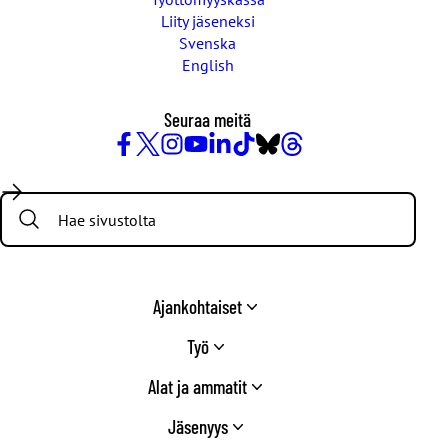
Liity jäseneksi
Svenska
English
Seuraa meitä
Facebook
X
Instagram
YouTube
LinkedIn
TikTok
Bluesky
Threads
/
Search:
Twitter
Ajankohtaiset
Työ
Alat ja ammatit
Jäsenyys