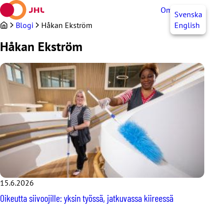
Siirry
OmaJHL
FI
Svenska
sisältöön
Blogi
Håkan Ekström
English
Håkan Ekström
15.6.2026
Oikeutta siivoojille: yksin työssä, jatkuvassa kiireessä