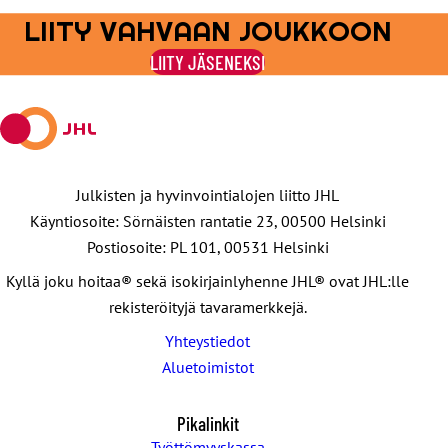
LIITY VAHVAAN JOUKKOON
LIITY JÄSENEKSI
Julkisten ja hyvinvointialojen liitto JHL
Käyntiosoite: Sörnäisten rantatie 23, 00500 Helsinki
Postiosoite: PL 101, 00531 Helsinki
Kyllä joku hoitaa® sekä isokirjainlyhenne JHL® ovat JHL:lle
rekisteröityjä tavaramerkkejä.
Yhteystiedot
Aluetoimistot
Pikalinkit
Työttömyyskassa