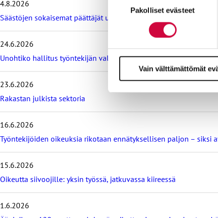
4.8.2026
Evästeistä osa on välttämättö
t
Pakolliset evästeet
valinta
Säästöjen sokaisemat päättäjät unohtavat ihmisen
a
markkinointitarkoituksiin.
v
i
24.6.2026
i
m
Unohtiko hallitus työntekijän valmiuslakiesityksessään? – sopi
e
Vain välttämättömät ev
i
23.6.2026
s
i
Rakastan julkista sektoria
m
m
16.6.2026
ä
t
Työntekijöiden oikeuksia rikotaan ennätyksellisen paljon – siksi 
b
l
o
15.6.2026
g
Oikeutta siivoojille: yksin työssä, jatkuvassa kiireessä
i
t
1.6.2026