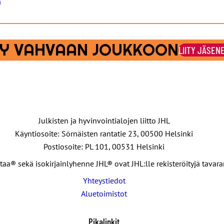
ä
ITY VAHVAAN JOUKKOON
LIITY JÄSEN
Julkisten ja hyvinvointialojen liitto JHL
Käyntiosoite: Sörnäisten rantatie 23, 00500 Helsinki
Postiosoite: PL 101, 00531 Helsinki
taa® sekä isokirjainlyhenne JHL® ovat JHL:lle rekisteröityjä tavar
Yhteystiedot
Aluetoimistot
Pikalinkit