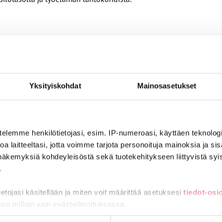
Yksityiskohdat
Mainosasetukset
ää mahdollisuuksien mukaan mökillä kalastellen, aika-ajoin kirjo
telemme henkilötietojasi, esim. IP-numeroasi, käyttäen teknologio
a laitteeltasi, jotta voimme tarjota personoituja mainoksia ja sis
näkemyksiä kohdeyleisöstä sekä tuotekehitykseen liittyvistä syist
.
tietojasi käsitellään ja miten voit määrittää asetuksesi
tiedot-osi
sen milloin vain evästeilmoituksessa.