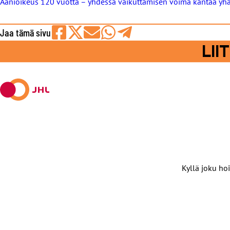
Äänioikeus 120 vuotta – yhdessä vaikuttamisen voima kantaa yh
Jaa tämä sivu
Jaa
Jaa
Jaa
Jaa
Jaa
LI
Facebookissa
viestipalvelu
sähköpostilla
WhatsAppilla
Telegramilla
X:ssä
Kyllä joku hoi