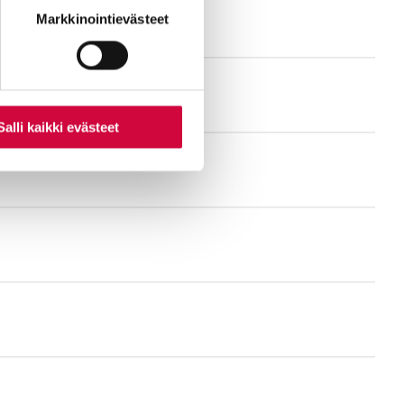
nti- tai
Markkinointievästeet
Salli kaikki evästeet