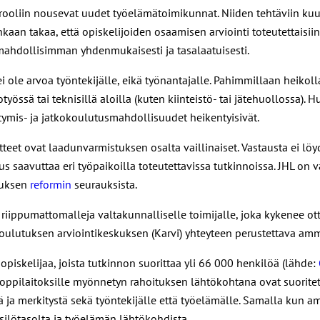
rooliin nousevat uudet työelämätoimikunnat. Niiden tehtäviin kuul
aan takaa, että opiskelijoiden osaamisen arviointi toteutettaisiin 
mahdollisimman yhdenmukaisesti ja tasalaatuisesti.
 ei ole arvoa työntekijälle, eikä työnantajalle. Pahimmillaan heik
yössä tai teknisillä aloilla (kuten kiinteistö- tai jätehuollossa). 
istymis- ja jatkokoulutusmahdollisuudet heikentyisivät.
tteet ovat laadunvarmistuksen osalta vaillinaiset. Vastausta ei lö
saavuttaa eri työpaikoilla toteutettavissa tutkinnoissa. JHL on v
tuksen
reformin
seurauksista.
 riippumattomalleja valtakunnalliselle toimijalle, joka kykenee 
koulutuksen arviointikeskuksen (Karvi) yhteyteen perustettava amm
iskelijaa, joista tutkinnon suorittaa yli 66 000 henkilöä (lähde:
, oppilaitoksille myönnetyn rahoituksen lähtökohtana ovat suoritetu
ä ja merkitystä sekä työntekijälle että työelämälle. Samalla kun am
silötasolta ja työelämän lähtökohdista.