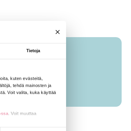
Tietoja
ja lukien ja shakkia pelaten.
ita, kuten evästeitä,
ältöjä, tehdä mainosten ja
ä. Voit valita, kuka käyttää
ossa
. Voit muuttaa