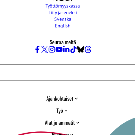
Työttömyyskassa
Liity jäseneksi
Svenska
English
Seuraa meitä
Facebook
X
Instagram
YouTube
LinkedIn
TikTok
Bluesky
Threads
/
Twitter
Ajankohtaiset
Työ
Alat ja ammatit
Jäsenyys