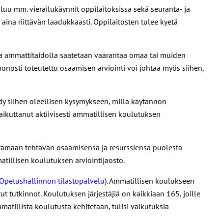
uu mm. vierailukäynnit oppilaitoksissa sekä seuranta- ja
aina riittävän laadukkaasti. Oppilaitosten tulee kyetä
olla ammattitaidolla saatetaan vaarantaa omaa tai muiden
Huonosti toteutettu osaamisen arviointi voi johtaa myös siihen,
ydy siihen oleellisen kysymykseen, millä käytännön
aikuttanut aktiivisesti ammatillisen koulutuksen
ottamaan tehtävän osaamisensa ja resurssiensa puolesta
atillisen koulutuksen arviointijaosto.
Opetushallinnon tilastopalvelu
). Ammatillisen koulukseen
t tutkinnot. Koulutuksen järjestäjiä on kaikkiaan 165, joille
matillista koulutusta kehitetään, tulisi vaikutuksia