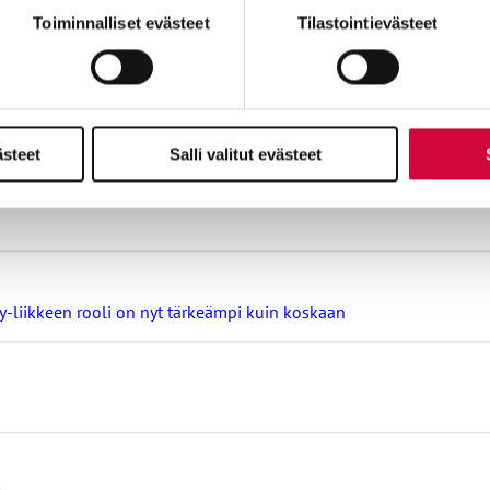
miä, osa sivuston toimintaa parantavia, ja osaa käytetään tilastoi
Toiminnalliset evästeet
Tilastointievästeet
minen ja neuvottelu kuuluvat myös poikkeusoloihin
ästeet
Salli valitut evästeet
ay-liikkeen rooli on nyt tärkeämpi kuin koskaan