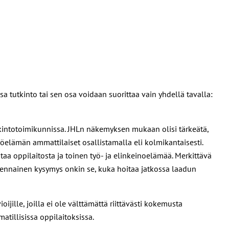
sa tutkinto tai sen osa voidaan suorittaa vain yhdellä tavalla:
tkintotoimikunnissa. JHLn näkemyksen mukaan olisi tärkeätä,
työelämän ammattilaiset osallistamalla eli kolmikantaisesti.
aa oppilaitosta ja toinen työ- ja elinkeinoelämää. Merkittävä
olennainen kysymys onkin se, kuka hoitaa jatkossa laadun
ijille, joilla ei ole välttämättä riittävästi kokemusta
atillisissa oppilaitoksissa.