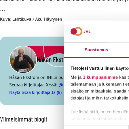
***
Kuva: Lehtikuva / Aku Häyrynen
Suostumus
Håkan Ekström
Tietojesi vastuullinen käyttö
Håkan Ekström on JHL:n puheenjohtaja. Vapaa-aikaa hän viett
Me ja
1 kumppanimme
käsit
Seuraa kirjoittajaa X:ssä:
@EkstromJHL
tallentamaan ja lukemaan tieto
sisältöjen mittauksia, saada 
Näytä lisää kirjoittajalta (8)
tietojasi ja mihin tarkoituksiin
Lue lisää siitä, miten henkilö
O
Viimeisimmät blogit
suostumustasi tai peruuttaa 
h
i
Suostumuksen