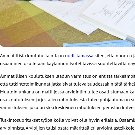
Ammatillista koulutusta ollaan
uudistamassa
siten, että nuorten 
osaaminen osoitetaan käytännön työtehtävissä suoritettavilla näyt
Ammatillisen koulutuksen laadun varmistus on entistä tärkeämpää
että tutkintotoimikunnat jatkaisivat tulevaisuudessakin tätä tärke
Muutoin uhkana on malli jossa arviointiin tulee osallistumaan kak
osa koulutuksen järjestäjien rahoituksesta tulee pohjautumaan suo
varmistuksen, joka on yksi keskeinen rahoituksen perustan kriteer
Tutkintosuoritukset työpaikolla voivat olla hyvin erilaisia. Osaamis
arvioinnista. Arvioijien tulisi osata määrittää eri arviointiasteik