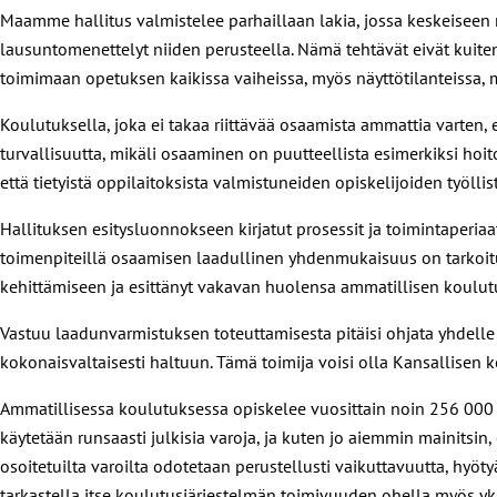
Maamme hallitus valmistelee parhaillaan lakia, jossa keskeiseen 
lausuntomenettelyt niiden perusteella. Nämä tehtävät eivät kuitenk
toimimaan opetuksen kaikissa vaiheissa, myös näyttötilanteissa, 
Koulutuksella, joka ei takaa riittävää osaamista ammattia varten,
turvallisuutta, mikäli osaaminen on puutteellista esimerkiksi hoitot
että tietyistä oppilaitoksista valmistuneiden opiskelijoiden työll
Hallituksen esitysluonnokseen kirjatut prosessit ja toimintaperiaa
toimenpiteillä osaamisen laadullinen yhdenmukaisuus on tarkoitus 
kehittämiseen ja esittänyt vakavan huolensa ammatillisen koulu
Vastuu laadunvarmistuksen toteuttamisesta pitäisi ohjata yhdelle
kokonaisvaltaisesti haltuun. Tämä toimija voisi olla Kansallisen 
Ammatillisessa koulutuksessa opiskelee vuosittain noin 256 000 op
käytetään runsaasti julkisia varoja, ja kuten jo aiemmin mainitsin
osoitetuilta varoilta odotetaan perustellusti vaikuttavuutta, hyöty
tarkastella itse koulutusjärjestelmän toimivuuden ohella myös yk