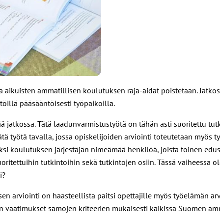
ja aikuisten ammatillisen koulutuksen raja-aidat poistetaan. Jatkos
öillä pääsääntöisesti työpaikoilla.
 jatkossa. Tätä laadunvarmistustyötä on tähän asti suoritettu tu
ätä työtä tavalla, jossa opiskelijoiden arviointi toteutetaan myös 
si koulutuksen järjestäjän nimeämää henkilöä, joista toinen edust
ritettuihin tutkintoihin sekä tutkintojen osiin. Tässä vaiheessa 
i?
en arviointi on haasteellista paitsi opettajille myös työelämän arvio
kojen vaatimukset samojen kriteerien mukaisesti kaikissa Suomen amm