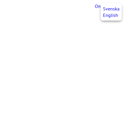
OmaJHL
FI
Svenska
English