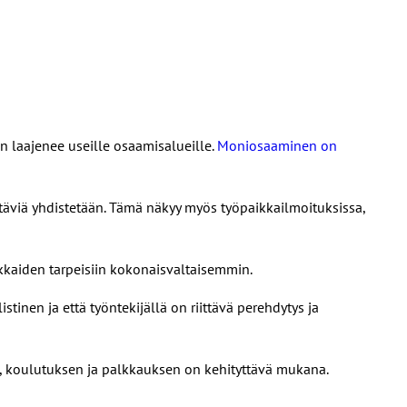
an laajenee useille osaamisalueille.
Moniosaaminen on
htäviä yhdistetään. Tämä näkyy myös työpaikkailmoituksissa,
kkaiden tarpeisiin kokonaisvaltaisemmin.
tinen ja että työntekijällä on riittävä perehdytys ja
en, koulutuksen ja palkkauksen on kehityttävä mukana.