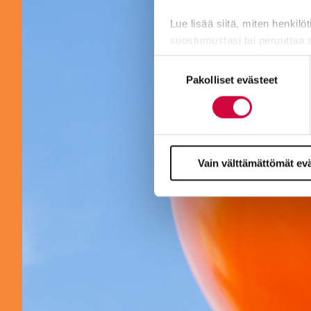
Lue lisää siitä, miten henkilö
suostumustasi tai peruuttaa 
Suostumuksen
Evästeistä osa on välttämättö
Pakolliset evästeet
valinta
markkinointitarkoituksiin.
Vain välttämättömät ev