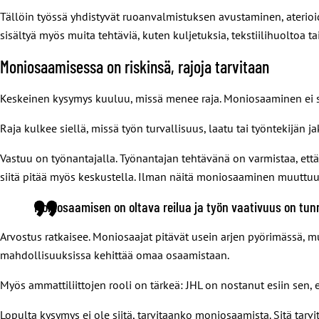
Tällöin työssä yhdistyvät ruoanvalmistuksen avustaminen, aterioide
sisältyä myös muita tehtäviä, kuten kuljetuksia, tekstiilihuoltoa ta
Moniosaamisessa on riskinsä, rajoja tarvitaan
Keskeinen kysymys kuuluu, missä menee raja. Moniosaaminen ei saa
Raja kulkee siellä, missä työn turvallisuus, laatu tai työntekijän
Vastuu on työnantajalla. Työnantajan tehtävänä on varmistaa, että 
siitä pitää myös keskustella. Ilman näitä moniosaaminen muuttuu
Moniosaamisen on oltava reilua ja työn vaativuus on tun
Arvostus ratkaisee. Moniosaajat pitävät usein arjen pyörimässä, m
mahdollisuuksissa kehittää omaa osaamistaan.
Myös ammattiliittojen rooli on tärkeä: JHL on nostanut esiin sen, 
Lopulta kysymys ei ole siitä, tarvitaanko moniosaamista. Sitä tarvi