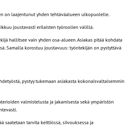
nen on laajentunut yhden tehtäväalueen ulkopuolelle.
ikkuu joustavasti erilaisten työroolien välillä.
ekijä hallitsee vain yhden osa-alueen. Asiakas pitää kohdata
ssä. Samalla korostuu joustavuus: työntekijän on pystyttävä
päihdetyöstä, pystyy tukemaan asiakasta kokonaisvaltaisemmin
terioiden valmistelusta ja jakamisesta sekä ympäristön
ntevasti.
ä saatetaan tarvita keittiössä, siivouksessa ja