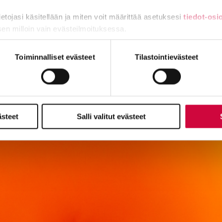
tietojasi käsitellään ja miten voit määrittää asetuksesi
tiedot-osi
sen milloin vain evästeilmoituksessa.
miä, osa sivuston toimintaa parantavia, ja osaa käytetään tilastoi
Toiminnalliset evästeet
Tilastointievästeet
ästeet
Salli valitut evästeet