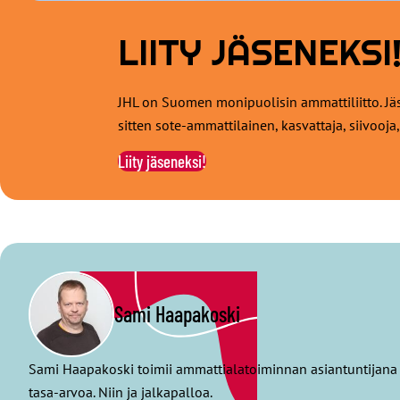
LIITY JÄSENEKSI
JHL on Suomen monipuolisin ammattiliitto. Jäs
sitten sote-ammattilainen, kasvattaja, siivooja,
Liity jäseneksi!
Sami Haapakoski
Sami Haapakoski toimii ammattialatoiminnan asiantuntijana J
tasa-arvoa. Niin ja jalkapalloa.