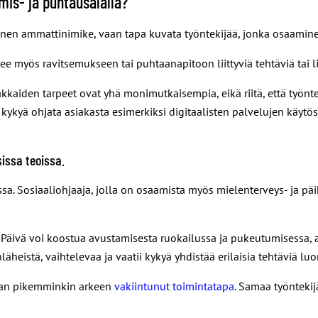
mis- ja puhtausalalla?
nainen ammattinimike, vaan tapa kuvata työntekijää, jonka osaami
tsee myös ravitsemukseen tai puhtaanapitoon liittyviä tehtäviä tai li
akkaiden tarpeet ovat yhä monimutkaisempia, eikä riitä, että työnt
 kykyä ohjata asiakasta esimerkiksi digitaalisten palvelujen käytö
issa teoissa.
ssa. Sosiaaliohjaaja, jolla on osaamista myös mielenterveys- ja 
Päivä voi koostua avustamisesta ruokailussa ja pukeutumisessa, a
äheistä, vaihtelevaa ja vaatii kykyä yhdistää erilaisia tehtäviä luo
vaan pikemminkin arkeen
vakiintunut toimintatapa
. Samaa työntekijä