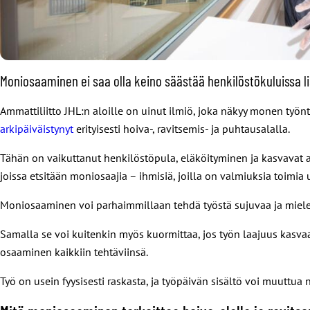
Moniosaaminen ei saa olla keino säästää henkilöstökuluissa li
Ammattiliitto JHL:n aloille on uinut ilmiö, joka näkyy monen työn
arkipäiväistynyt
erityisesti hoiva-, ravitsemis- ja puhtausalalla.
Tähän on vaikuttanut henkilöstöpula, eläköityminen ja kasvavat as
joissa etsitään moniosaajia – ihmisiä, joilla on valmiuksia toimia
Moniosaaminen voi parhaimmillaan tehdä työstä sujuvaa ja mielekä
Samalla se voi kuitenkin myös kuormittaa, jos työn laajuus kasvaa 
osaaminen kaikkiin tehtäviinsä.
Työ on usein fyysisesti raskasta, ja työpäivän sisältö voi muuttu