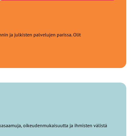
 ja julkisten palvelujen parissa. Olit
kkasaamuja, oikeudenmukaisuutta ja ihmisten välistä