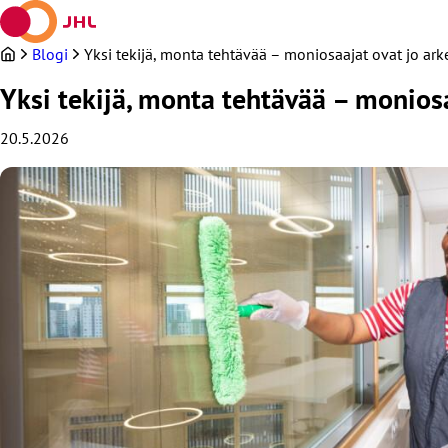
Siirry
sisältöön
Blogi
Yksi tekijä, monta tehtävää – moniosaajat ovat jo arke
Yksi tekijä, monta tehtävää – moniosaa
20.5.2026