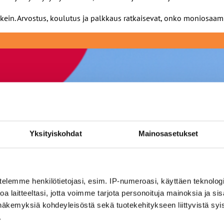
in. Arvostus, koulutus ja palkkaus ratkaisevat, onko moniosaami
Yksityiskohdat
Mainosasetukset
telemme henkilötietojasi, esim. IP-numeroasi, käyttäen teknologio
a laitteeltasi, jotta voimme tarjota personoituja mainoksia ja sis
näkemyksiä kohdeyleisöstä sekä tuotekehitykseen liittyvistä syist
.