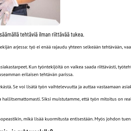
säämällä tehtäviä ilman riittävää tukea.
tekijän arjessa: työ ei enää rajaudu yhteen selkeään tehtävään, va
iakastarpeet. Kun työntekijöitä on vaikea saada riittävästi, työte
 useamman erilaisen tehtävän parissa.
stä. Se voi lisätä työn vaihtelevuutta ja auttaa vastaamaan asia
hallitsemattomasti. Siksi muistutamme, että työn mitoitus on realis
a nopeastikin, mikä lisää kuormitusta entisestään. Myös johdon tu