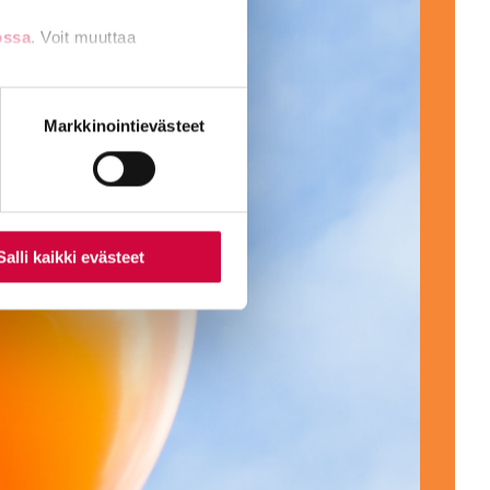
ossa
. Voit muuttaa
nti- tai
Markkinointievästeet
Salli kaikki evästeet