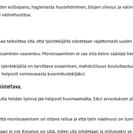
n esillepano, hygieniasta huolehtiminen, tilojen siivous ja väline
i välinehuoltoa.
 tarkoittaa sitä, että työntekijältä odotetaan rajattomasti uuden
 jaksaminen vaarantuu. Moniosaaminen ei saa olla keino säästää hen
työntekijällä on tarvittava osaaminen, mahdollisuus kouluttautua j
 helposti voimavarasta kuormitustekijäksi.
nistettava.
utta heidän työnsä jää helposti huomaamatta. Siksi arvostuksen pi
että moniosaamisen on oltava reilua ja että työn vaativuus on tunn
taan jo nyt. Kysymys on siitä, miten sitä johdetaan ja millaiseksi 