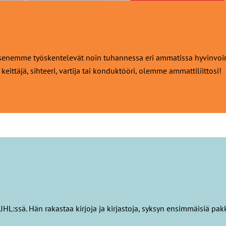
!
enemme työskentelevät noin tuhannessa eri ammatissa hyvinvoinnin
 keittäjä, sihteeri, vartija tai konduktööri, olemme ammattiliittosi!
HL:ssä. Hän rakastaa kirjoja ja kirjastoja, syksyn ensimmäisiä pa