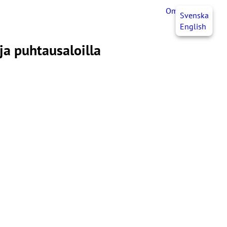
OmaJHL
FI
Svenska
English
ja puhtausaloilla