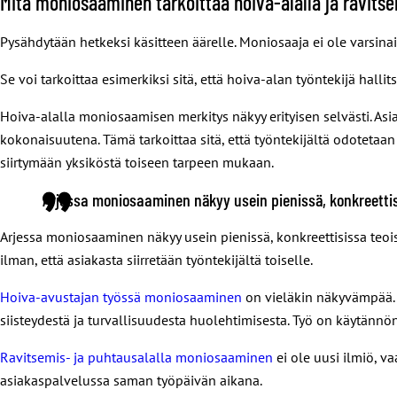
Mitä moniosaaminen tarkoittaa hoiva-alalla ja ravitse
Pysähdytään hetkeksi käsitteen äärelle. Moniosaaja ei ole varsi
Se voi tarkoittaa esimerkiksi sitä, että hoiva-alan työntekijä halli
Hoiva-alalla moniosaamisen merkitys näkyy erityisen selvästi. Asi
kokonaisuutena. Tämä tarkoittaa sitä, että työntekijältä odotetaan
siirtymään yksiköstä toiseen tarpeen mukaan.
Arjessa moniosaaminen näkyy usein pienissä, konkreettis
Arjessa moniosaaminen näkyy usein pienissä, konkreettisissa teoi
ilman, että asiakasta siirretään työntekijältä toiselle.
Hoiva-avustajan työssä moniosaaminen
on vieläkin näkyvämpää. 
siisteydestä ja turvallisuudesta huolehtimisesta. Työ on käytännönl
Ravitsemis- ja puhtausalalla moniosaaminen
ei ole uusi ilmiö, 
asiakaspalvelussa saman työpäivän aikana.