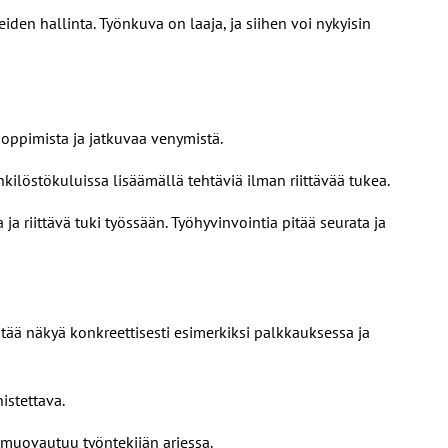
iden hallinta. Työnkuva on laaja, ja siihen voi nykyisin
 oppimista ja jatkuvaa venymistä.
kilöstökuluissa lisäämällä tehtäviä ilman riittävää tukea.
a riittävä tuki työssään. Työhyvinvointia pitää seurata ja
tää näkyä konkreettisesti esimerkiksi palkkauksessa ja
istettava.
se muovautuu työntekijän arjessa.