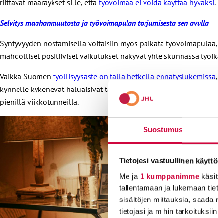
riittävät määräykset sille, että
työvoimaa ei voida käyttää hyväksi
.
Selvitys maahanmuutosta ja työvoimapulan torjumisesta sen avulla
Syntyvyyden nostamisella voitaisiin myös paikata työvoimapulaa,
mahdolliset positiiviset vaikutukset näkyvät yhteiskunnassa työ
Vaikka Suomen
työllisyysaste on tällä hetkellä ennätyslukemissa
kynnelle kykenevät haluaisivat tehdä töitä ja pysyisivät työel
pienillä viikkotunneilla.
Suostumus
Tietojesi vastuullinen käyttö
Me ja
1 kumppanimme
käsit
tallentamaan ja lukemaan tieto
sisältöjen mittauksia, saada 
tietojasi ja mihin tarkoituksiin