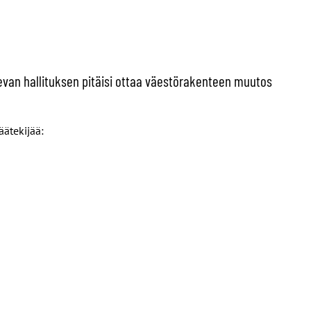
evan hallituksen pitäisi ottaa väestörakenteen muutos
ätekijää: