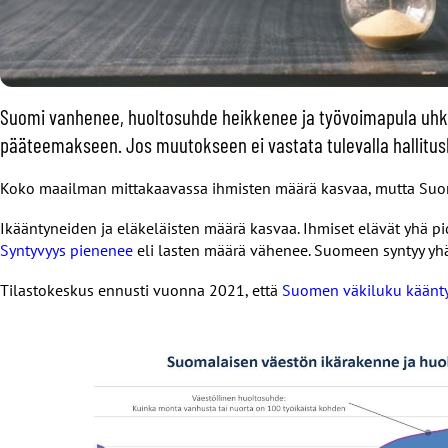
Suomi vanhenee, huoltosuhde heikkenee ja työvoimapula uhkaa
pääteemakseen. Jos muutokseen ei vastata tulevalla hallitusk
Koko maailman mittakaavassa ihmisten määrä kasvaa, mutta Suome
Ikääntyneiden ja eläkeläisten määrä kasvaa. Ihmiset elävät yhä 
Syntyvyys pienenee
eli lasten määrä vähenee. Suomeen syntyy yh
Tilastokeskus ennusti vuonna 2021, että
Suomen väkiluku käänt