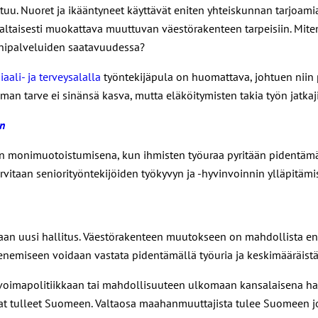
uu. Nuoret ja ikääntyneet käyttävät eniten yhteiskunnan tarjoamia 
altaisesti muokattava muuttuvan väestörakenteen tarpeisiin. Mite
lähipalveluiden saatavuudessa?
iaali- ja terveysalalla
työntekijäpula on huomattava, johtuen niin 
man tarve ei sinänsä kasva, mutta eläköitymisten takia työn jatkaj
in
 monimuotoistumisena, kun ihmisten työuraa pyritään pidentämää
rvitaan seniorityöntekijöiden työkyvyn ja -hyvinvoinnin ylläpitäm
aan uusi hallitus. Väestörakenteen muutokseen on mahdollista enn
enemiseen voidaan vastata pidentämällä työuria ja keskimääräistä
övoimapolitiikkaan tai mahdollisuuteen ulkomaan kansalaisena hak
vat tulleet Suomeen. Valtaosa maahanmuuttajista tulee Suomeen 