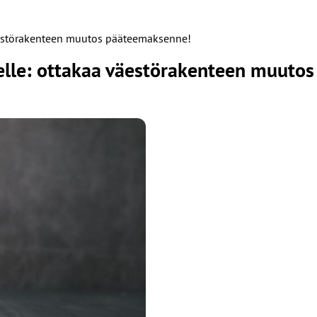
väestörakenteen muutos pääteemaksenne!
elle: ottakaa väestörakenteen muuto