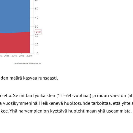
den määrä kasvaa runsaasti,
ellä. Se mittaa työikäisten (15–64-vuotiaat) ja muun väestön (alle
a vuosikymmeninä.
Heikkenevä huoltosuhde tarkoittaa, että yhtei
kee.
Yhä harvempien on kyettävä huolehtimaan yhä useammista.