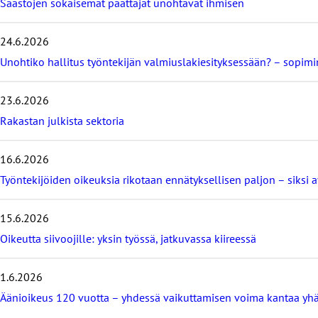
Säästöjen sokaisemat päättäjät unohtavat ihmisen
a
v
i
24.6.2026
i
m
Unohtiko hallitus työntekijän valmiuslakiesityksessään? – sopi
e
i
23.6.2026
s
i
Rakastan julkista sektoria
m
m
16.6.2026
ä
t
Työntekijöiden oikeuksia rikotaan ennätyksellisen paljon – siksi 
b
l
o
15.6.2026
g
Oikeutta siivoojille: yksin työssä, jatkuvassa kiireessä
i
t
1.6.2026
Äänioikeus 120 vuotta – yhdessä vaikuttamisen voima kantaa yh