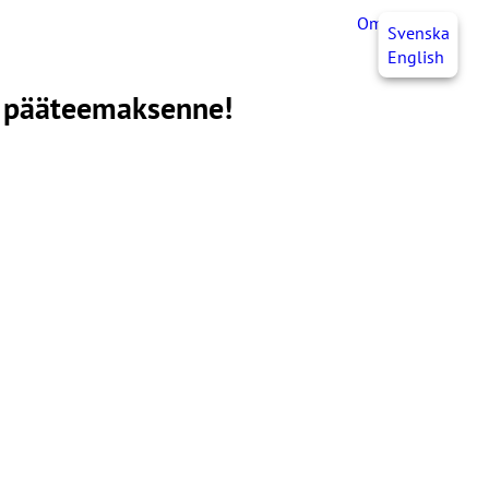
OmaJHL
FI
Svenska
English
s pääteemaksenne!