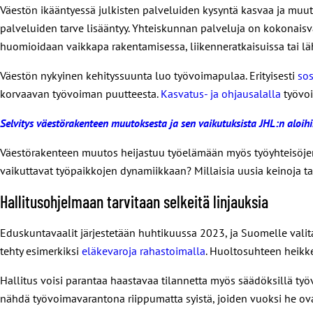
Väestön ikääntyessä julkisten palveluiden kysyntä kasvaa ja muutt
palveluiden tarve lisääntyy. Yhteiskunnan palveluja on kokonaisv
huomioidaan vaikkapa rakentamisessa, liikenneratkaisuissa tai 
Väestön nykyinen kehityssuunta luo työvoimapulaa. Erityisesti
sos
korvaavan työvoiman puutteesta.
Kasvatus- ja ohjausalalla
työvoi
Selvitys väestörakenteen muutoksesta ja sen vaikutuksista JHL:n aloih
Väestörakenteen muutos heijastuu työelämään myös työyhteisöjen
vaikuttavat työpaikkojen dynamiikkaan? Millaisia uusia keinoja ta
Hallitusohjelmaan tarvitaan selkeitä linjauksia
Eduskuntavaalit järjestetään huhtikuussa 2023, ja Suomelle valit
tehty esimerkiksi
eläkevaroja rahastoimalla
. Huoltosuhteen heikk
Hallitus voisi parantaa haastavaa tilannetta myös säädöksillä ty
nähdä työvoimavarantona riippumatta syistä, joiden vuoksi he o