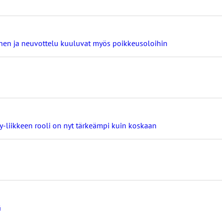
minen ja neuvottelu kuuluvat myös poikkeusoloihin
ay-liikkeen rooli on nyt tärkeämpi kuin koskaan
ä