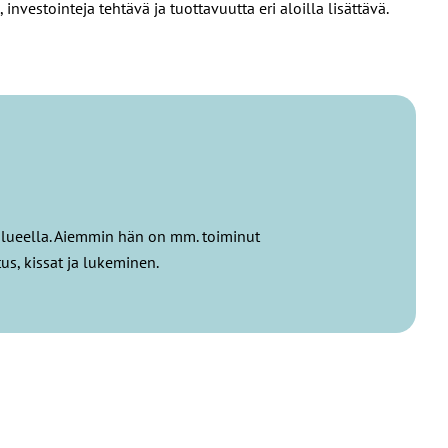
vestointeja tehtävä ja tuottavuutta eri aloilla lisättävä.
alueella. Aiemmin hän on mm. toiminut
us, kissat ja lukeminen.