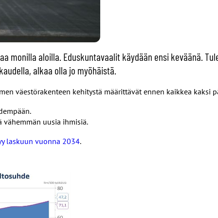
 monilla aloilla. Eduskuntavaalit käydään ensi keväänä. Tul
audella, alkaa olla jo myöhäistä.
n väestörakenteen kehitystä määrittävät ennen kaikkea kaksi pä
pidempään.
ä vähemmän uusia ihmisiä.
yy laskuun vuonna 2034
.