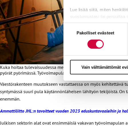
Lue lisää siitä, miten henkilö
suostumustasi tai peruuttaa 
Suostumuksen
Evästeistä osa on välttämättö
Pakolliset evästeet
valinta
markkinointitarkoituksiin.
Kuka hoitaa tulevaisuudessa meidät ja vanhempamme? Rautaisia 
Vain välttämättömät ev
pyörät pyörimässä. Työvoimapulaan täytyy löytää ratkaisuja.
Väestörakenteen muutokseen vastattaessa on myös kehitettävä tut
syntymässä suuri pula käytännönläheisen lähityön tekijöistä. On tä
enemmän.
Ammattiliitto JHL:n tavoitteet vuoden 2023 eduskuntavaaleihin ja ha
Julkisen sektorin alat ovat ensimmäisiä vakavan työvoimapulan a