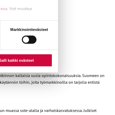
ossa
. Voit muuttaa
nti- tai
Markkinointievästeet
Salli kaikki evästeet
tutkinnon kaltaisia uusia opintokokonaisuuksia. Suomeen on
käytännön töihin, joita työmarkkinoilla on tarjolla entistä
n muassa sote-alalla ja varhaiskasvatuksessa. Julkiset