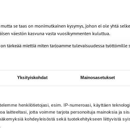
 mutta se taas on monimutkainen kysymys, johon ei ole yhtä selke
ikäisen väestön kasvuna vasta vuosikymmenten kuluttua.
, on tärkeää miettiä miten tarjoamme tulevaisuudessa työttömille suo
ämässä mahdollisimman pitkään. Kokoaikatyö vakituisella sopimuk
Yksityiskohdat
Mainosasetukset
telemme henkilötietojasi, esim. IP-numeroasi, käyttäen teknologio
a laitteeltasi, jotta voimme tarjota personoituja mainoksia ja sis
näkemyksiä kohdeyleisöstä sekä tuotekehitykseen liittyvistä syist
.