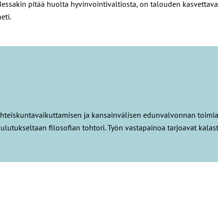
sakin pitää huolta hyvinvointivaltiosta, on talouden kasvettava, in
eti.
yhteiskuntavaikuttamisen ja kansainvälisen edunvalvonnan toimi
lutukseltaan filosofian tohtori. Työn vastapainoa tarjoavat kalast