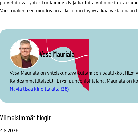
palvelut ovat yhteiskuntamme kivijalka. Jotta voimme tulevaisuudes
Väestörakenteen muutos on asia, johon täytyy alkaa vastaamaan h
Vesa Mauriala
Vesa Mauriala on yhteiskuntavaikuttamisen päällikkö JHL:n 
Raideammattilaiset JHL ry:n puheenjohtajana. Mauriala on kou
Näytä lisää kirjoittajalta (28)
O
Viimeisimmät blogit
h
i
4.8.2026
t