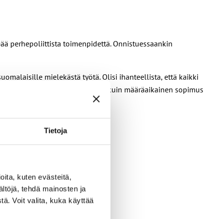
ää perhepoliittista toimenpidettä. Onnistuessaankin
malaisille mielekästä työtä. Olisi ihanteellista, että kaikki
sella houkuttelee useita enemmän kuin määräaikainen sopimus
Tietoja
ita, kuten evästeitä,
ältöjä, tehdä mainosten ja
ä. Voit valita, kuka käyttää