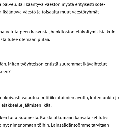
palveluita. Ikääntyvä väestön myötä erityisesti sote-
n ikääntyvä väestö ja toisaalta muut väestöryhmät
palvelutarpeen kasvusta, henkilöstön eläköitymisistä kuin
ista tulee olemaan pulaa.
n. Miten työyhteisön entistä suuremmat ikävaihtelut
iseen?
akoivasti varautua politiikkatoimien avulla, kuten onkin jo
 eläkkeelle jäämisen ikää.
ea töitä Suomesta. Kaikki ulkomaan kansalaiset tulisi
jo nyt nimenomaan töihin. Lainsäädäntöömme tarvitaan