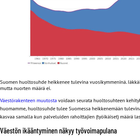
Suomen huoltosuhde heikkenee tulevina vuosikymmeninä. Iäkkäi
mutta nuorten määrä ei.
Väestörakenteen muutosta
voidaan seurata huoltosuhteen kehityks
huomamme, huoltosuhde tulee Suomessa heikkenemään tulevin
kasvaa samalla kun palveluiden rahoittajie
n (työikäiset)
määrä las
Väestön ikääntyminen näkyy työvoimapulana