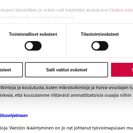
tietojasi käsitellään ja miten voit määrittää asetuksesi
tiedot-osi
sen milloin vain evästeilmoituksessa.
miä, osa sivuston toimintaa parantavia, ja osaa käytetään tilastoi
Toiminnalliset evästeet
Tilastointievästeet
ammattilaisia tarvitaan pitämään yhteiskunnan
ästeet
Salli valitut evästeet
kintoja ja koulutusta, kuten mikrotutkintoja ja hoiva-avustajan 
rkeää, että koulutamme riittävästi ammattitaitoisia osaajia niihin 
llitusohjelmaan
loja. Väestön ikääntyminen on jo nyt johtanut työvoimapulaan muu