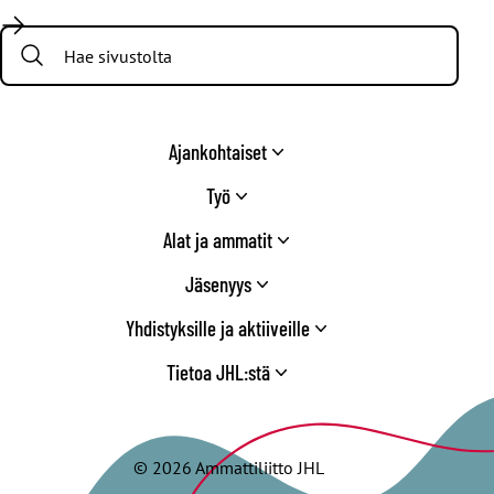
/
Search:
Twitter
Ajankohtaiset
Työ
Alat ja ammatit
Jäsenyys
Yhdistyksille ja aktiiveille
Tietoa JHL:stä
© 2026 Ammattiliitto JHL