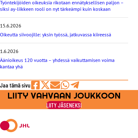
b
Työntekijöiden oikeuksia rikotaan ennätyksellisen paljon –
l
siksi ay-liikkeen rooli on nyt tärkeämpi kuin koskaan
o
g
i
15.6.2026
t
Oikeutta siivoojille: yksin työssä, jatkuvassa kiireessä
1.6.2026
Äänioikeus 120 vuotta – yhdessä vaikuttamisen voima
kantaa yhä
Jaa tämä sivu
LIITY VAHVAAN JOUKKOON
Jaa
Jaa
Jaa
Jaa
Jaa
Facebookissa
viestipalvelu
sähköpostilla
WhatsAppilla
Telegramilla
LIITY JÄSENEKSI
X:ssä