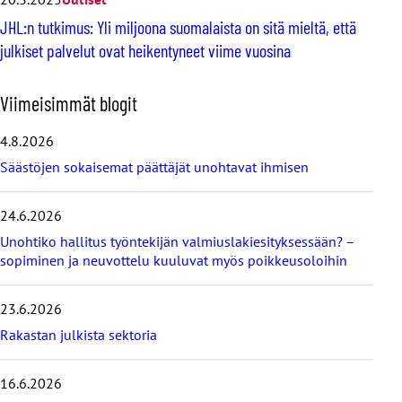
JHL:n tutkimus: Yli miljoona suomalaista on sitä mieltä, että
julkiset palvelut ovat heikentyneet viime vuosina
O
Viimeisimmät blogit
h
i
4.8.2026
t
Säästöjen sokaisemat päättäjät unohtavat ihmisen
a
v
i
24.6.2026
i
Unohtiko hallitus työntekijän valmiuslakiesityksessään? –
m
e
sopiminen ja neuvottelu kuuluvat myös poikkeusoloihin
i
s
23.6.2026
i
m
Rakastan julkista sektoria
m
ä
16.6.2026
t