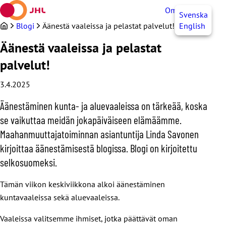
Siirry
OmaJHL
FI
Svenska
sisältöön
Blogi
Äänestä vaaleissa ja pelastat palvelut!
English
Äänestä vaaleissa ja pelastat
palvelut!
3.4.2025
Äänestäminen kunta- ja aluevaaleissa on tärkeää, koska
se vaikuttaa meidän jokapäiväiseen elämäämme.
Maahanmuuttajatoiminnan asiantuntija Linda Savonen
kirjoittaa äänestämisestä blogissa. Blogi on kirjoitettu
selkosuomeksi.
Tämän viikon keskiviikkona alkoi äänestäminen
kuntavaaleissa sekä aluevaaleissa.
Vaaleissa valitsemme ihmiset, jotka päättävät oman