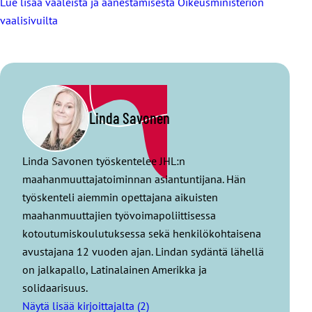
Lue lisää vaaleista ja äänestämisestä Oikeusministeriön
vaalisivuilta
Linda Savonen
Linda Savonen työskentelee JHL:n
maahanmuuttajatoiminnan asiantuntijana. Hän
työskenteli aiemmin opettajana aikuisten
maahanmuuttajien työvoimapoliittisessa
kotoutumiskoulutuksessa sekä henkilökohtaisena
avustajana 12 vuoden ajan. Lindan sydäntä lähellä
on jalkapallo, Latinalainen Amerikka ja
solidaarisuus.
Näytä lisää kirjoittajalta (2)