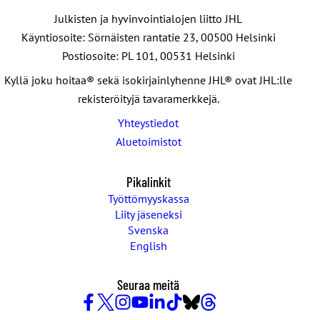
Julkisten ja hyvinvointialojen liitto JHL
Käyntiosoite: Sörnäisten rantatie 23, 00500 Helsinki
Postiosoite: PL 101, 00531 Helsinki
Kyllä joku hoitaa® sekä isokirjainlyhenne JHL® ovat JHL:lle
rekisteröityjä tavaramerkkejä.
Yhteystiedot
Aluetoimistot
Pikalinkit
Työttömyyskassa
Liity jäseneksi
Svenska
English
Seuraa meitä
Facebook
X
Instagram
YouTube
LinkedIn
TikTok
Bluesky
Threads