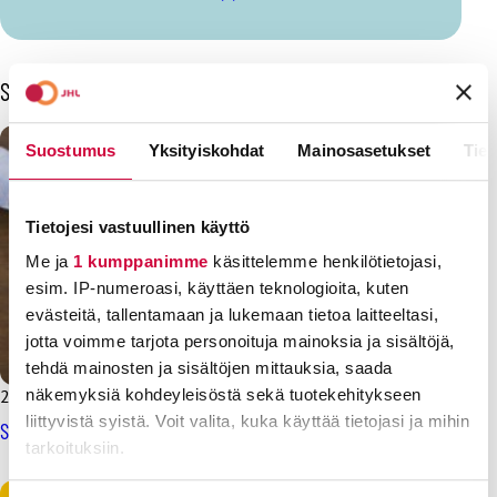
Sinua voisi kiinnostaa myös
Suostumus
Yksityiskohdat
Mainosasetukset
Tiet
Tietojesi vastuullinen käyttö
Me ja
1 kumppanimme
käsittelemme henkilötietojasi,
esim. IP-numeroasi, käyttäen teknologioita, kuten
evästeitä, tallentamaan ja lukemaan tietoa laitteeltasi,
jotta voimme tarjota personoituja mainoksia ja sisältöjä,
tehdä mainosten ja sisältöjen mittauksia, saada
28.9.2023
näkemyksiä kohdeyleisöstä sekä tuotekehitykseen
liittyvistä syistä. Voit valita, kuka käyttää tietojasi ja mihin
Suomi ilman maahanmuuttajia? – Ei kiitos, hallitus!
tarkoituksiin.