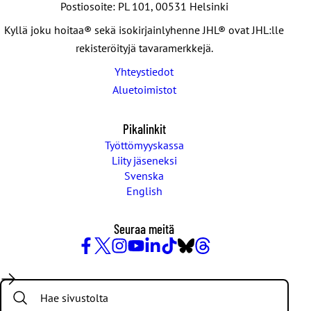
Postiosoite: PL 101, 00531 Helsinki
Kyllä joku hoitaa® sekä isokirjainlyhenne JHL® ovat JHL:lle
rekisteröityjä tavaramerkkejä.
Yhteystiedot
Aluetoimistot
Pikalinkit
Työttömyyskassa
Liity jäseneksi
Svenska
English
Seuraa meitä
Facebook
X
Instagram
YouTube
LinkedIn
TikTok
Bluesky
Threads
/
Search:
Twitter