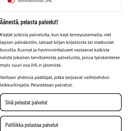
Äänestä, pelasta palvelut!
Käytät julkisia palveluita, kun käyt terveysasemalla, viet
lapsen päiväkotiin, lainaat kirjan kirjastosta tai matkustat
bussilla. Kunnat ja hyvinvointialueet vastaavat kaikista
näistä jokaisen tarvitsemista palveluista, joissa työskentelee
myös suuri osa JHL:n jäsenistä.
Valitaan yhdessä päättäjät, jotka tarjoavat vaihtoehdon
leikkurilinjalle. Pelastetaan palvelut.
Sinä pelastat palvelut
Suomessa on kuluvalla hallituskaudella
leikattu urakalla
hyvinvoinnista ja ihmisten toimeentulosta. Muun muassa
Politiikka pelastaa palvelut
asumistukea ja työttömyysturvaa on rusikoitu rajusti.