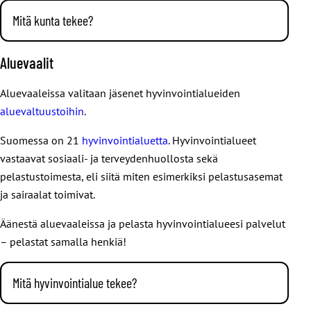
Mitä kunta tekee?
Kuntien tehtäviä ovat muun muassa:
Aluevaalit
varhaiskasvatus ja koulutus
Aluevaaleissa valitaan jäsenet hyvinvointialueiden
joukkoliikenteen järjestäminen
aluevaltuustoihin
.
vesi- ja jätehuolto
ympäristöpalvelut, kuten puistoista ja muista
Suomessa on 21
hyvinvointialuetta
. Hyvinvointialueet
viheralueista huolehtiminen
vastaavat sosiaali- ja terveydenhuollosta sekä
tekniset palvelut
pelastustoimesta, eli siitä miten esimerkiksi pelastusasemat
ja sairaalat toimivat.
maahanmuuttajien kotouttaminen
työvoimapalvelut
Äänestä aluevaaleissa ja pelasta hyvinvointialueesi palvelut
elinkeinopolitiikka.
– pelastat samalla henkiä!
Kunnat siis huolehtivat siitä, että lapset pääsevät
Mitä hyvinvointialue tekee?
päiväkotiin ja kouluun, nuoret nuorisotaloille ja kaikki
asukkaat hyvin hoidettuihin puistoihin, ulkoliikuntapaikoille