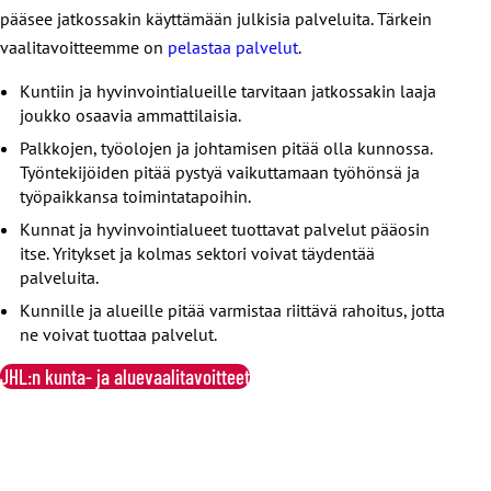
pääsee jatkossakin käyttämään julkisia palveluita. Tärkein
vaalitavoitteemme on
pelastaa palvelut
.
Kuntiin ja hyvinvointialueille tarvitaan jatkossakin laaja
joukko osaavia ammattilaisia.
Palkkojen, työolojen ja johtamisen pitää olla kunnossa.
Työntekijöiden pitää pystyä vaikuttamaan työhönsä ja
työpaikkansa toimintatapoihin.
Kunnat ja hyvinvointialueet tuottavat palvelut pääosin
itse. Yritykset ja kolmas sektori voivat täydentää
palveluita.
Kunnille ja alueille pitää varmistaa riittävä rahoitus, jotta
ne voivat tuottaa palvelut.
JHL:n kunta- ja aluevaalitavoitteet