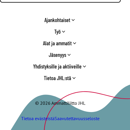
Ajankohtaiset
Työ
Alat ja ammatit
Jäsenyys
Yhdistyksille ja aktiiveille
Tietoa JHL:stä
© 2026 Ammattiliitto JHL
Tietoa evästeistä
Saavutettavuusseloste