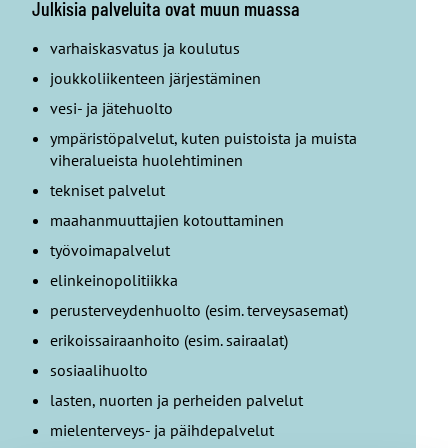
Julkisia palveluita ovat muun muassa
varhaiskasvatus ja koulutus
joukkoliikenteen järjestäminen
vesi- ja jätehuolto
ympäristöpalvelut, kuten puistoista ja muista
viheralueista huolehtiminen
tekniset palvelut
maahanmuuttajien kotouttaminen
työvoimapalvelut
elinkeinopolitiikka
perusterveydenhuolto (esim. terveysasemat)
erikoissairaanhoito (esim. sairaalat)
sosiaalihuolto
lasten, nuorten ja perheiden palvelut
mielenterveys- ja päihdepalvelut