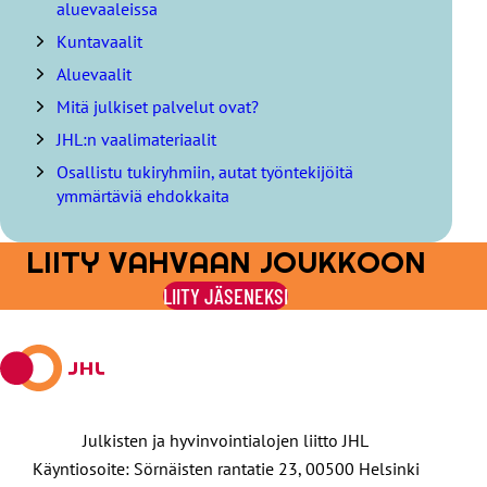
aluevaaleissa
l
Kuntavaalit
y
s
Aluevaalit
l
Mitä julkiset palvelut ovat?
u
e
JHL:n vaalimateriaalit
t
Osallistu tukiryhmiin, autat työntekijöitä
t
e
ymmärtäviä ehdokkaita
l
o
LIITY VAHVAAN JOUKKOON
LIITY JÄSENEKSI
Julkisten ja hyvinvointialojen liitto JHL
Käyntiosoite: Sörnäisten rantatie 23, 00500 Helsinki