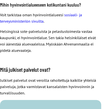
Hyvinvointialueet vastaavat muun muassa
ja uimarannoille.
Mihin hyvinvointialueeseen kotikuntani kuuluu?
perusterveydenhuollosta
Kunnanvaltuustot vastaavat kunnan toiminnan lisäksi
Voit tarkistaa oman hyvinvointialueesi
sosiaali- ja
erikoissairaanhoidosta
taloudesta, johon liittyy muun muassa kuntavero. Kuntavero
terveysministeriön sivuilta
.
sosiaalihuollosta
ratkaisee, paljonko kunnat pystyvät keräämään rahaa
Helsingissä sote-palveluista ja pelastustoimesta vastaa
lasten, nuorten ja perheiden palveluista
palveluiden tuottamiseen.
kaupunki, ei hyvinvointialue. Sen takia helsinkiläiset eivät
mielenterveys- ja päihdepalveluista
Äänestämällä kuntavaaleissa vaikutat siihen, mitä
voi äänestää aluevaaleissa. Myöskään Ahvenanmaalla ei
vammaispalveluista
palveluiden kohtalosta päätetään. Juuri sinun ehdokkaasi
pidetä aluevaaleja.
ensihoidosta
saattaa antaa valtuustossa äänen, joka pelastaa
pelastustoimesta.
lähikirjastosi, naapurikoulusi liikuntaryhmän tai lähipuistosi.
Mitä julkiset palvelut ovat?
Hyvinvointialueiden valtuutetut päättävät siis siitä, miten
hyvinvointialueiden palveluja järjestetään. Äänestämällä
Julkiset palvelut ovat veroilla rahoitettuja kaikille yhteisiä
aluevaaleissa vaikutat siihen, miten nämä elintärkeät
palveluja, jotka varmistavat kansalaisten hyvinvoinnin ja
palvelut toimivat jatkossa omalla hyvinvointialueellasi.
turvallisuuden.