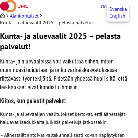
Siirry
OmaJHL
FI
Svenska
sisältöön
Ajankohtaiset
English
Kunta- ja aluevaalit 2025 – pelasta palvelut!
Kunta- ja aluevaalit 2025 – pelasta
palvelut!
Kunta- ja aluevaaleissa voit vaikuttaa siihen, miten
mummoasi hoidetaan ja onko varhaiskasvatuksessa
riittävästi työntekijöitä. Pidetään yhdessä huoli siitä, että
leikkaukset eivät kohdistu ihmisiin.
Kiitos, kun pelastit palvelut!
Kunta- ja aluevaalien vaalitulokset kertovat, että äänestäjät
haluavat laadukkaita julkisia palveluja jatkossakin.
– Äänestäjät antoivat valtakunnallisesti kovan näpäytyksen