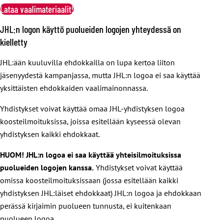
Lataa vaalimateriaalit!
JHL:n logon käyttö puolueiden logojen yhteydessä on
kielletty
JHL:ään kuuluvilla ehdokkailla on lupa kertoa liiton
jäsenyydestä kampanjassa, mutta JHL:n logoa ei saa käyttää
yksittäisten ehdokkaiden vaalimainonnassa.
Yhdistykset voivat käyttää omaa JHL-yhdistyksen logoa
koosteilmoituksissa, joissa esitellään kyseessä olevan
yhdistyksen kaikki ehdokkaat.
HUOM! JHL:n logoa ei saa käyttää yhteisilmoituksissa
puolueiden logojen kanssa.
Yhdistykset voivat käyttää
omissa koosteilmoituksissaan (jossa esitellään kaikki
yhdistyksen JHL:läiset ehdokkaat) JHL:n logoa ja ehdokkaan
perässä kirjaimin puolueen tunnusta, ei kuitenkaan
puolueen logoa.