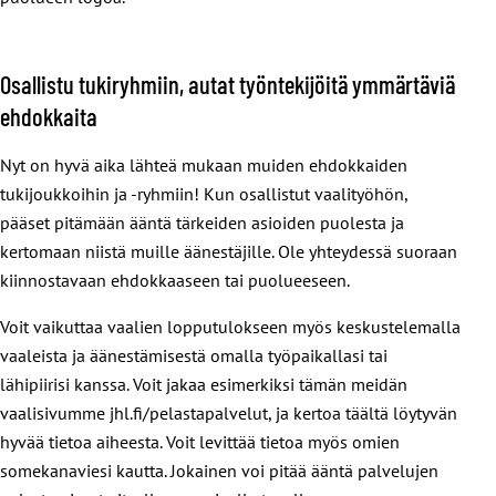
Osallistu tukiryhmiin, autat työntekijöitä ymmärtäviä
ehdokkaita
Nyt on hyvä aika lähteä mukaan muiden ehdokkaiden
tukijoukkoihin ja -ryhmiin! Kun osallistut vaalityöhön,
pääset pitämään ääntä tärkeiden asioiden puolesta ja
kertomaan niistä muille äänestäjille. Ole yhteydessä suoraan
kiinnostavaan ehdokkaaseen tai puolueeseen.
Voit vaikuttaa vaalien lopputulokseen myös keskustelemalla
vaaleista ja äänestämisestä omalla työpaikallasi tai
lähipiirisi kanssa. Voit jakaa esimerkiksi tämän meidän
vaalisivumme jhl.fi/pelastapalvelut, ja kertoa täältä löytyvän
hyvää tietoa aiheesta. Voit levittää tietoa myös omien
somekanaviesi kautta. Jokainen voi pitää ääntä palvelujen