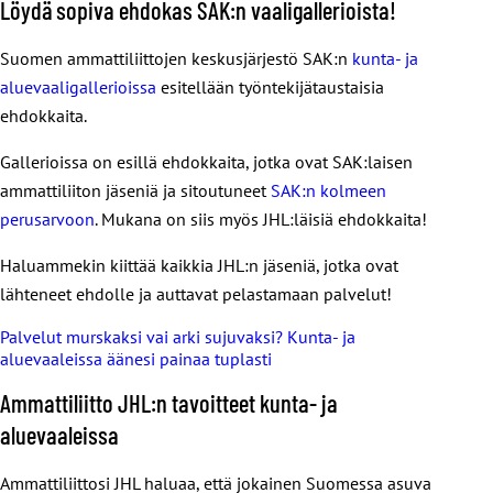
Löydä sopiva ehdokas SAK:n vaaligallerioista!
Toimivia palveluja ei ole ilman osaavaa työvoimaa. Kaikista
Julkinen työ on monesti myös edullisinta ja tehokkainta.
tärkeintä on, että työntekijöitä on tarpeeksi, jotta
Suomen ammattiliittojen keskusjärjestö SAK:n
kunta- ja
ammattilaiset jaksavat tärkeässä työssään.
Toimivat ja kattavat julkiset palvelut ovat
aluevaaligallerioissa
esitellään työntekijätaustaisia
hyvinvointivaltiomme kivijalka. Jos julkisia palveluja ei olisi,
ehdokkaita.
Myös sairauspoissalot vähenevät, kun työntekijät voivat
yhteiskuntamme olisi epätasa-arvoinen ja vain rikkaat
hyvin. Samalla kunnat ja hyvinvointialueet säästävät selvää
Gallerioissa on esillä ehdokkaita, jotka ovat SAK:laisen
pärjäisivät.
rahaa.
ammattiliiton jäseniä ja sitoutuneet
SAK:n kolmeen
Maamme nykyinen hallitus on uhkaavasti pyrkinyt
perusarvoon
. Mukana on siis myös JHL:läisiä ehdokkaita!
Lue lisää:
Näin ratkaistaan sote-alan henkilöstöpula
horjuttamaan julkisia palveluita.
Nyt on aika tehdä
Haluammekin kiittää kaikkia JHL:n jäseniä, jotka ovat
solidaarista ja oikeudenmukaista politiikkaa, jonka
lähteneet ehdolle ja auttavat pelastamaan palvelut!
tavoitteena on tasa-arvo ja yhdenvertaisuus.
Palvelut murskaksi vai arki sujuvaksi? Kunta- ja
aluevaaleissa äänesi painaa tuplasti
Ammattiliitto JHL:n tavoitteet kunta- ja
aluevaaleissa
Ammattiliittosi JHL haluaa, että jokainen Suomessa asuva