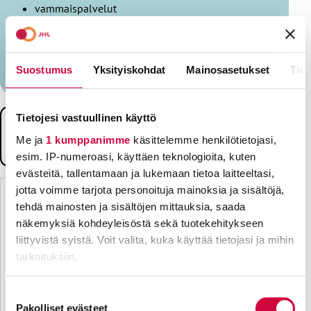
vammaispalvelut
ensihoito
pelastustoimi eli mm. paloasemien ja
ambulanssien tehtävät.
Suostumus
Yksityiskohdat
Mainosasetukset
Tiet
Tietojesi vastuullinen käyttö
Miksi kuntien ja alueiden kannattaa tuottaa palvelut
Me ja
1 kumppanimme
käsittelemme henkilötietojasi,
itse?
esim. IP-numeroasi, käyttäen teknologioita, kuten
evästeitä, tallentamaan ja lukemaan tietoa laitteeltasi,
Fiksut kunnat ja hyvinvointialueet hoitavat palvelunsa itse.
jotta voimme tarjota personoituja mainoksia ja sisältöjä,
Silloin ne tehdään tehokkaasti ja kunnolla.
tehdä mainosten ja sisältöjen mittauksia, saada
Kunta, joka tuottaa palvelunsa valtaosin itse, omistaa
näkemyksiä kohdeyleisöstä sekä tuotekehitykseen
energiayhtiönsä ja vesilaitoksensa sekä tuottaa
liittyvistä syistä. Voit valita, kuka käyttää tietojasi ja mihin
tarkoituksiin.
kuntalaisilleen edullisia vuokra-asuntoja, säilyttää
mahdollisuuden päättää kuntalaistensa asioista myös
Lue lisää siitä, miten henkilötietojasi käsitellään ja miten
silloin, kun olot ympärillä muuttuvat.
Suostumuksen
voit määrittää asetuksesi
tiedot-osiossa
. Voit muuttaa
Pakolliset evästeet
valinta