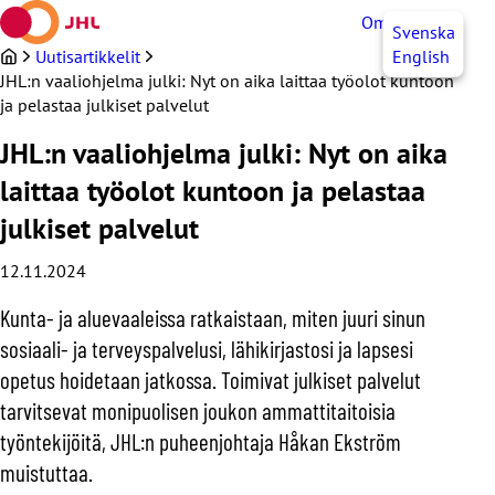
Siirry
OmaJHL
FI
Svenska
sisältöön
Uutisartikkelit
English
JHL:n vaaliohjelma julki: Nyt on aika laittaa työolot kuntoon
ja pelastaa julkiset palvelut
JHL:n vaaliohjelma julki: Nyt on aika
laittaa työolot kuntoon ja pelastaa
julkiset palvelut
12.11.2024
Kunta- ja aluevaaleissa ratkaistaan, miten juuri sinun
sosiaali- ja terveyspalvelusi, lähikirjastosi ja lapsesi
opetus hoidetaan jatkossa. Toimivat julkiset palvelut
tarvitsevat monipuolisen joukon ammattitaitoisia
työntekijöitä, JHL:n puheenjohtaja Håkan Ekström
muistuttaa.