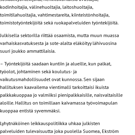
kodinhoitajia, välinehuoltajia, laitoshuoltajia,
toimitilahuoltajia, vahtimestareita, kiinteistönhoitajia,
toimistotyöntekijöitä sekä ruokapalveluiden työntekijöitä.
Julkisella sektorilla riittää osaamista, mutta muun muassa
varhaiskasvatuksesta ja sote-alalta eläköityy lähivuosina
suuri joukko ammattilaisia.
– Työntekijöitä saadaan kuntiin ja alueille, kun palkat,
työolot, johtaminen sekä koulutus- ja
vaikutusmahdollisuudet ovat kunnossa. Sen sijaan
hallituksen kaavailema vientimalli tarkoittaisi ikuista
palkkakuoppaa jo valmiiksi pienipalkkaisille, naisvaltaisille
aloille. Hallitus on toimillaan kaivamassa työvoimapulan
kuoppaa entistä syvemmäksi.
Lyhytnäköinen leikkauspolitiikka uhkaa julkisten
palveluiden tulevaisuutta joka puolella Suomea, Ekström