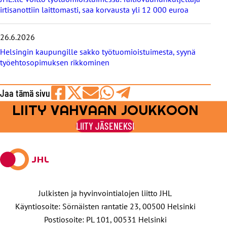
irtisanottiin laittomasti, saa korvausta yli 12 000 euroa
26.6.2026
Helsingin kaupungille sakko työtuomioistuimesta, syynä
työehtosopimuksen rikkominen
Jaa tämä sivu
LIITY VAHVAAN JOUKKOON
Jaa
Jaa
Jaa
Jaa
Jaa
Facebookissa
viestipalvelu
sähköpostilla
WhatsAppilla
Telegramilla
LIITY JÄSENEKSI
X:ssä
Julkisten ja hyvinvointialojen liitto JHL
Käyntiosoite: Sörnäisten rantatie 23, 00500 Helsinki
Postiosoite: PL 101, 00531 Helsinki