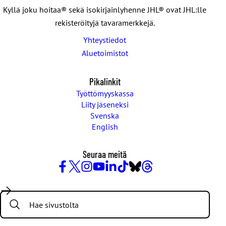
Kyllä joku hoitaa® sekä isokirjainlyhenne JHL® ovat JHL:lle
rekisteröityjä tavaramerkkejä.
Yhteystiedot
Aluetoimistot
Pikalinkit
Työttömyyskassa
Liity jäseneksi
Svenska
English
Seuraa meitä
Facebook
X
Instagram
YouTube
LinkedIn
TikTok
Bluesky
Threads
/
Search:
Twitter