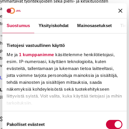
ymmärtävät työntekijöiden sekä pieni- ja keskituloisten
arkea. Ekström kannustaakin JHL:n jäseniä lähtemään
ehdolle, jotta leikkauspolitiikalle on ensi keväänä tarjolla
todellisia vaihtoehtoja.
Suostumus
Yksityiskohdat
Mainosasetukset
Tiet
– Äänestäjät päättävät ensi keväänä, johtavatko kuntia ja
hyvinvointialueita leikkauspoliitikot, vai ollaanko
Tietojesi vastuullinen käyttö
palveluihin ja ihmisten hyvinvointiin valmiita satsaamaan
Me ja
1 kumppanimme
käsittelemme henkilötietojasi,
tosissaan. Minulla on jäsenillemme nyt pyyntö: asetu
esim. IP-numeroasi, käyttäen teknologioita, kuten
vaaleissa ehdolle, ja pelasta alueesi palvelujen tulevaisuus.
evästeitä, tallentamaan ja lukemaan tietoa laitteeltasi,
jotta voimme tarjota personoituja mainoksia ja sisältöjä,
Lue lisää JHL:n vaalitavoitteista
tehdä mainosten ja sisältöjen mittauksia, saada
näkemyksiä kohdeyleisöstä sekä tuotekehitykseen
Lisätiedot:
liittyvistä syistä. Voit valita, kuka käyttää tietojasi ja mihin
JHL:n puheenjohtaja Håkan Ekström, 040 828 2865
tarkoituksiin.
Lue lisää siitä, miten henkilötietojasi käsitellään ja miten
Sinua voisi kiinnostaa myös
Suostumuksen
voit määrittää asetuksesi
tiedot-osiossa
. Voit muuttaa
Pakolliset evästeet
valinta