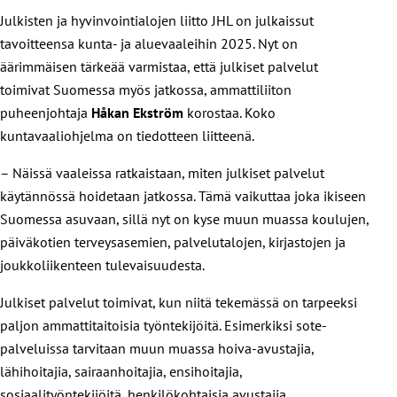
Julkisten ja hyvinvointialojen liitto JHL on julkaissut
tavoitteensa kunta- ja aluevaaleihin 2025. Nyt on
äärimmäisen tärkeää varmistaa, että julkiset palvelut
toimivat Suomessa myös jatkossa, ammattiliiton
puheenjohtaja
Håkan Ekström
korostaa. Koko
kuntavaaliohjelma on tiedotteen liitteenä.
– Näissä vaaleissa ratkaistaan, miten julkiset palvelut
käytännössä hoidetaan jatkossa. Tämä vaikuttaa joka ikiseen
Suomessa asuvaan, sillä nyt on kyse muun muassa koulujen,
päiväkotien terveysasemien, palvelutalojen, kirjastojen ja
joukkoliikenteen tulevaisuudesta.
Julkiset palvelut toimivat, kun niitä tekemässä on tarpeeksi
paljon ammattitaitoisia työntekijöitä. Esimerkiksi sote-
palveluissa tarvitaan muun muassa hoiva-avustajia,
lähihoitajia, sairaanhoitajia, ensihoitajia,
sosiaalityöntekijöitä, henkilökohtaisia avustajia,