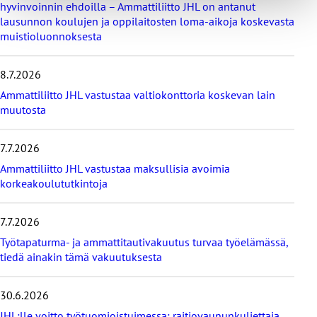
hyvinvoinnin ehdoilla – Ammattiliitto JHL on antanut
v
lausunnon koulujen ja oppilaitosten loma-aikoja koskevasta
i
muistioluonnoksesta
i
m
e
8.7.2026
i
s
Ammattiliitto JHL vastustaa valtiokonttoria koskevan lain
i
muutosta
m
m
7.7.2026
ä
t
Ammattiliitto JHL vastustaa maksullisia avoimia
u
korkeakoulututkintoja
u
t
i
7.7.2026
s
Työtapaturma- ja ammattitautivakuutus turvaa työelämässä,
e
tiedä ainakin tämä vakuutuksesta
t
30.6.2026
JHL:lle voitto työtuomioistuimessa: raitiovaununkuljettaja