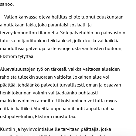
sanoo.
– Vallan kahvassa oleva hallitus ei ole tuonut eduskuntaan
ainuttakaan lakia, joka parantaisi sosiaali- ja
terveydenhuollon tilannetta. Sotepalveluihin on päinvastoin
tulossa miljardiluokan leikkaukset, jotka koskevat kaikkia
mahdollisia palveluja lastensuojelusta vanhusten hoitoon,
Ekström tylyttää.
Aluevaltuustojen työ on tärkeää, vaikka valtaosa alueiden
rahoista tuleekin suoraan valtiolta. Jokainen alue voi
päättää, tehdäänkö palvelut turvallisesti, oman ja osaavan
henkilökunnan voimin vai jäädäänkö puhtaasti
markkinavoimien armoille. Ulkoistaminen voi tulla myös
erittäin kalliiksi. Alueilta uppoaa miljardikaupalla rahaa
ostopalveluihin, Ekström muistuttaa.
Kuntiin ja hyvinvointialueille tarvitaan päättäjiä, jotka