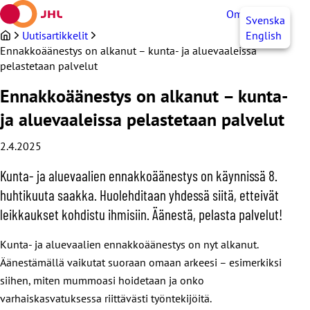
Siirry
OmaJHL
FI
Svenska
sisältöön
Uutisartikkelit
English
Ennakkoäänestys on alkanut – kunta- ja aluevaaleissa
pelastetaan palvelut
Ennakkoäänestys on alkanut – kunta-
ja aluevaaleissa pelastetaan palvelut
2.4.2025
Kunta- ja aluevaalien ennakkoäänestys on käynnissä 8.
huhtikuuta saakka. Huolehditaan yhdessä siitä, etteivät
leikkaukset kohdistu ihmisiin. Äänestä, pelasta palvelut!
Kunta- ja aluevaalien ennakkoäänestys on nyt alkanut.
Äänestämällä vaikutat suoraan omaan arkeesi – esimerkiksi
siihen, miten mummoasi hoidetaan ja onko
varhaiskasvatuksessa riittävästi työntekijöitä.