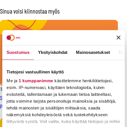
Sinua voisi kiinnostaa myös
Suostumus
Yksityiskohdat
Mainosasetukset
Tiet
Tietojesi vastuullinen käyttö
Me ja
1 kumppanimme
käsittelemme henkilötietojasi,
esim. IP-numeroasi, käyttäen teknologioita, kuten
3.3.2025
Uutiset
evästeitä, tallentamaan ja lukemaan tietoa laitteeltasi,
SAK:n vaalitentin juontaa JHL:n Mari Keturi – ehdokkaisiin
jotta voimme tarjota personoituja mainoksia ja sisältöjä,
pääset tutustumaan vaaligallerioissa
tehdä mainosten ja sisältöjen mittauksia, saada
näkemyksiä kohdeyleisöstä sekä tuotekehitykseen
liittyvistä syistä. Voit valita, kuka käyttää tietojasi ja mihin