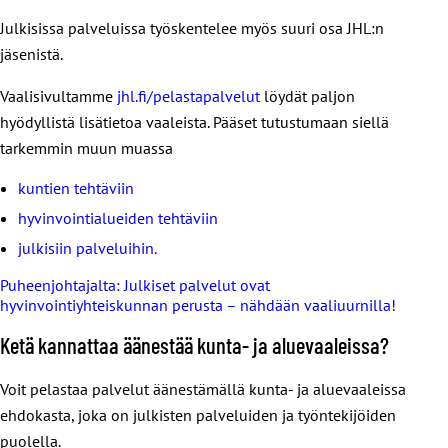
Julkisissa palveluissa työskentelee myös suuri osa JHL:n
jäsenistä.
Vaalisivultamme
jhl.fi/pelastapalvelut
löydät paljon
hyödyllistä lisätietoa vaaleista. Pääset tutustumaan siellä
tarkemmin muun muassa
kuntien tehtäviin
hyvinvointialueiden tehtäviin
julkisiin palveluihin.
Puheenjohtajalta: Julkiset palvelut ovat
hyvinvointiyhteiskunnan perusta – nähdään vaaliuurnilla!
Ketä kannattaa äänestää kunta- ja aluevaaleissa?
Voit pelastaa palvelut äänestämällä kunta- ja aluevaaleissa
ehdokasta, joka on julkisten palveluiden ja työntekijöiden
puolella.