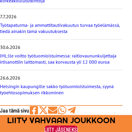
korkeakoulututkintoja
u
t
i
7.7.2026
s
Työtapaturma- ja ammattitautivakuutus turvaa työelämässä,
e
tiedä ainakin tämä vakuutuksesta
t
30.6.2026
JHL:lle voitto työtuomioistuimessa: raitiovaununkuljettaja
irtisanottiin laittomasti, saa korvausta yli 12 000 euroa
26.6.2026
Helsingin kaupungille sakko työtuomioistuimesta, syynä
työehtosopimuksen rikkominen
Jaa tämä sivu
LIITY VAHVAAN JOUKKOON
Jaa
Jaa
Jaa
Jaa
Jaa
Facebookissa
viestipalvelu
sähköpostilla
WhatsAppilla
Telegramilla
LIITY JÄSENEKSI
X:ssä