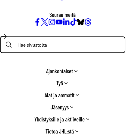
Seuraa meitä
Facebook
X
Instagram
YouTube
LinkedIn
TikTok
Bluesky
Threads
/
Search:
Twitter
Ajankohtaiset
Työ
Alat ja ammatit
Jäsenyys
Yhdistyksille ja aktiiveille
Tietoa JHL:stä