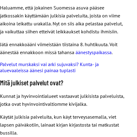
Haluamme, että jokainen Suomessa asuva pääsee
jatkossakin käyttämään julkisia palveluita, joista on viime
aikoina leikattu urakalla. Nyt on siis aika pelastaa palvelut,
ja vaikuttaa siihen etteivät leikkaukset kohdistu ihmisiin.
Jätä ennakkoääni viimeistään tiistaina 8. huhtikuuta. Voit
äänestää ennakkoon missä tahansa
äänestyspaikassa
.
Palvelut murskaksi vai arki sujuvaksi? Kunta- ja
aluevaaleissa äänesi painaa tuplasti
Mitä julkiset palvelut ovat?
Kunnat ja hyvinvointialueet vastaavat julkisista palveluista,
jotka ovat hyvinvointivaltiomme kivijalka.
Käytät julkisia palveluita, kun käyt terveysasemalla, viet
lapsen päiväkotiin, lainaat kirjan kirjastosta tai matkustat
bussilla.