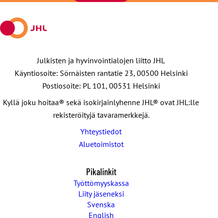
Julkisten ja hyvinvointialojen liitto JHL
Käyntiosoite: Sörnäisten rantatie 23, 00500 Helsinki
Postiosoite: PL 101, 00531 Helsinki
Kyllä joku hoitaa® sekä isokirjainlyhenne JHL® ovat JHL:lle
rekisteröityjä tavaramerkkejä.
Yhteystiedot
Aluetoimistot
Pikalinkit
Työttömyyskassa
Liity jäseneksi
Svenska
English