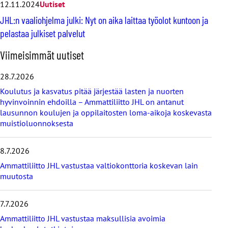
12.11.2024
Uutiset
JHL:n vaaliohjelma julki: Nyt on aika laittaa työolot kuntoon ja
pelastaa julkiset palvelut
O
Viimeisimmät uutiset
h
i
28.7.2026
t
Koulutus ja kasvatus pitää järjestää lasten ja nuorten
a
hyvinvoinnin ehdoilla – Ammattiliitto JHL on antanut
v
lausunnon koulujen ja oppilaitosten loma-aikoja koskevasta
i
muistioluonnoksesta
i
m
e
8.7.2026
i
s
Ammattiliitto JHL vastustaa valtiokonttoria koskevan lain
i
muutosta
m
m
7.7.2026
ä
t
Ammattiliitto JHL vastustaa maksullisia avoimia
u