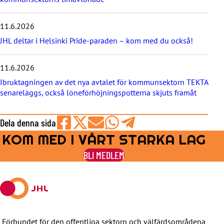
e
t
e
11.6.2026
r
JHL deltar i Helsinki Pride-paraden – kom med du också!
n
a
11.6.2026
Ibruktagningen av det nya avtalet för kommunsektorn TEKTA
senareläggs, också löneförhöjningspotterna skjuts framåt
Dela denna sida
KOM MED I VÅRT STARKA LAG
Share
Share
Share
Share
Share
on
on
by
on
on
BLI MEDLEM
Facebook
X
E-
WhatsApp
Telegram
mail
Förbundet för den offentliga sektorn och välfärdsområdena