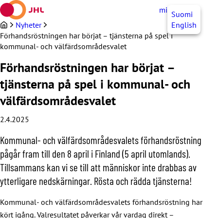
Hoppa
mittJHL
SV
Suomi
till
innehållet
Nyheter
English
Förhandsröstningen har börjat – tjänsterna på spel i
kommunal- och välfärdsområdesvalet
Förhandsröstningen har börjat –
tjänsterna på spel i kommunal- och
välfärdsområdesvalet
2.4.2025
Kommunal- och välfärdsområdesvalets förhandsröstning
pågår fram till den 8 april i Finland (5 april utomlands).
Tillsammans kan vi se till att människor inte drabbas av
ytterligare nedskärningar. Rösta och rädda tjänsterna!
Kommunal- och välfärdsområdesvalets förhandsröstning har
kört igång. Valresultatet påverkar vår vardag direkt –