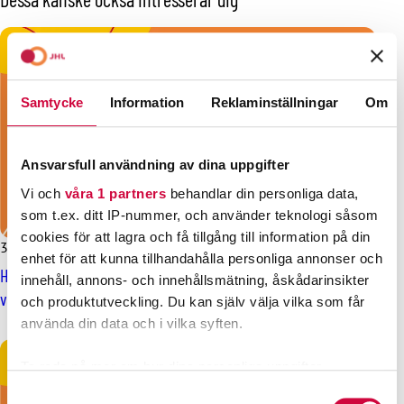
Samtycke
Information
Reklaminställningar
Om
Ansvarsfull användning av dina uppgifter
Vi och
våra 1 partners
behandlar din personliga data,
som t.ex. ditt IP-nummer, och använder teknologi såsom
cookies för att lagra och få tillgång till information på din
3.3.2025
Nyheter
enhet för att kunna tillhandahålla personliga annonser och
Hitta din kandidat i FFC:s valgallerier – organisationens
innehåll, annons- och innehållsmätning, åskådarinsikter
valdebatt leds av Mari Keturi från JHL
och produktutveckling. Du kan själv välja vilka som får
använda din data och i vilka syften.
Ta reda på mer om hur dina personliga uppgifter
behandlas och ställ in dina preferenser i
detaljsektionen
.
Samtyckesval