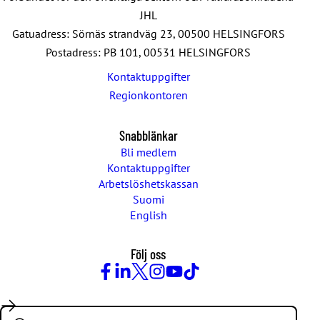
JHL
Gatuadress: Sörnäs strandväg 23, 00500 HELSINGFORS
Postadress: PB 101, 00531 HELSINGFORS
Kontaktuppgifter
Regionkontoren
Snabblänkar
Bli medlem
Kontaktuppgifter
Arbetslöshetskassan
Suomi
English
Följ oss
Facebook
LinkedIn
Twitter
Instagram
Youtube
TikTok
Search: