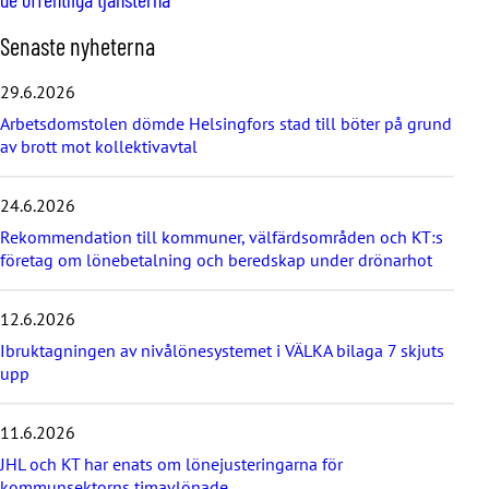
H
Senaste nyheterna
o
p
29.6.2026
p
Arbetsdomstolen dömde Helsingfors stad till böter på grund
a
av brott mot kollektivavtal
ö
v
e
24.6.2026
r
d
Rekommendation till kommuner, välfärdsområden och KT:s
e
företag om lönebetalning och beredskap under drönarhot
s
e
12.6.2026
n
a
Ibruktagningen av nivålönesystemet i VÄLKA bilaga 7 skjuts
s
upp
t
e
11.6.2026
n
y
JHL och KT har enats om lönejusteringarna för
h
kommunsektorns timavlönade