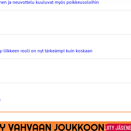
minen ja neuvottelu kuuluvat myös poikkeusoloihin
ay-liikkeen rooli on nyt tärkeämpi kuin koskaan
ä
ITY VAHVAAN JOUKKOON
LIITY JÄSEN