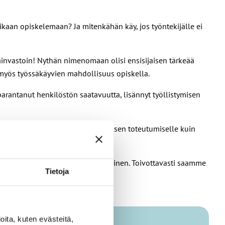
ikaan opiskelemaan? Ja mitenkähän käy, jos työntekijälle ei
päinvastoin! Nythän nimenomaan olisi ensisijaisen tärkeää
n myös työssäkäyvien mahdollisuus opiskella.
n parantanut henkilöstön saatavuutta, lisännyt työllistymisen
yä niin laadukkaan varhaiskasvatuksen toteutumiselle kuin
henkilöstön riittävyydestä on yhteinen. Toivottavasti saamme
Tietoja
ita, kuten evästeitä,