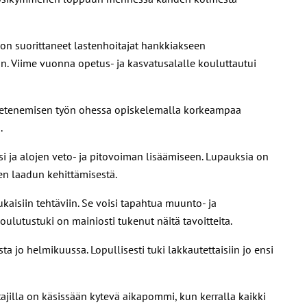
non suorittaneet lastenhoitajat hankkiakseen
n. Viime vuonna opetus- ja kasvatusalalle kouluttautui
n etenemisen työn ohessa opiskelemalla korkeampaa
.
 ja alojen veto- ja pitovoiman lisäämiseen. Lupauksia on
en laadun kehittämisestä.
kaisiin tehtäviin. Se voisi tapahtua muunto- ja
lutustuki on mainiosti tukenut näitä tavoitteita.
jo helmikuussa. Lopullisesti tuki lakkautettaisiin jo ensi
jilla on käsissään kytevä aikapommi, kun kerralla kaikki