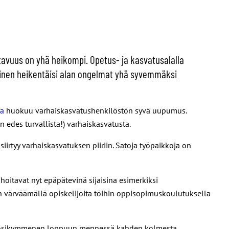
vuus on yhä heikompi. Opetus- ja kasvatusalalla
aminen heikentäisi alan ongelmat yhä syvemmäksi
ta
huokuu varhaiskasvatushenkilöstön syvä uupumus.
n edes turvallista!) varhaiskasvatusta.
rtyy varhaiskasvatuksen piiriin. Satoja työpaikkoja on
oitavat nyt epäpätevinä sijaisina esimerkiksi
n värväämällä opiskelijoita töihin oppisopimuskoulutuksella
ksi vuosikymmenen loppuun mennessä kahden kolmesta