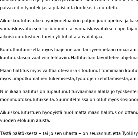
päiväkodin työntekijästä pitäisi olla korkeasti koulutettu.
Aikuiskoulutustukea hyödynnetäänkin paljon juuri opetus- ja kasv
varhaiskasvatuksen sosionomin tai varhaiskasvatuksen opettajan 
aikuiskoulutustuen turvin yli tuhat alanvaihtajaa.
Kouluttautumisella myös laajennetaan tai syvennetään omaa amma
koulutustasoa vaativiin tehtäviin. Hallitushan tavoittelee ohjelm
Maan hallitus myös väittää olevansa sitoutunut toimimaan koulu
myös urapolkumallien tukemisesta, työolojen kehittämisestä, amm
Niin ikään hallitus on lupautunut turvaamaan alalla jo työskentel
monimuotokoulutuksella. Suunnitelmissa on ollut myös sosionomien
Aikuiskoulutustuen hyödyistä huolimatta maan hallitus on ottanut 
vuoden elokuun alusta.
Tästä päätöksestä – tai jo sen uhasta – on seurannut, että Työll