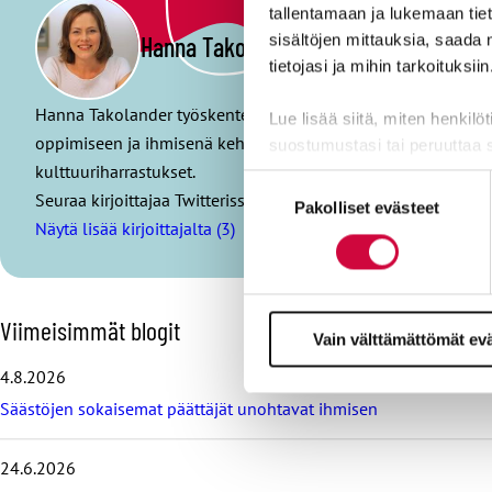
tallentamaan ja lukemaan tieto
sisältöjen mittauksia, saada 
Hanna Takolander
tietojasi ja mihin tarkoituksiin
Hanna Takolander työskentelee JHL:ssä koulutuspoliittisena 
Lue lisää siitä, miten henkilö
oppimiseen ja ihmisenä kehittymiseen läpi elämän. Vapaa-aja
suostumustasi tai peruuttaa 
kulttuuriharrastukset.
Suostumuksen
Seuraa kirjoittajaa Twitterissä:
@HJTakolander
Evästeistä osa on välttämättö
Pakolliset evästeet
valinta
markkinointitarkoituksiin.
Näytä lisää kirjoittajalta (3)
O
Viimeisimmät blogit
Vain välttämättömät ev
h
i
4.8.2026
t
Säästöjen sokaisemat päättäjät unohtavat ihmisen
a
v
i
24.6.2026
i