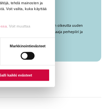
ältöjä, tehdä mainosten ja
ä. Voit valita, kuka käyttää
ssä missiona on puolustaa jokaisen oikeutta uuden
ossa
. Voit muuttaa
n lähellä sydäntä, kuten myös laaja perhepiiri ja
nti- tai
Markkinointievästeet
Salli kaikki evästeet