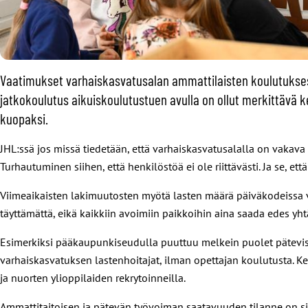
Vaatimukset varhaiskasvatusalan ammattilaisten koulutukse
jatkokoulutus aikuiskoulutustuen avulla on ollut merkittävä 
kuopaksi.
JHL:ssä jos missä tiedetään, että varhaiskasvatusalalla on vakav
Turhautuminen siihen, että henkilöstöä ei ole riittävästi. Ja se, et
Viimeaikaisten lakimuutosten myötä lasten määrä päiväkodeissa va
täyttämättä, eikä kaikkiin avoimiin paikkoihin aina saada edes yh
Esimerkiksi pääkaupunkiseudulla puuttuu melkein puolet pätevistä 
varhaiskasvatuksen lastenhoitajat, ilman opettajan koulutusta. K
ja nuorten ylioppilaiden rekrytoinneilla.
Ammattitaitoisen ja pätevän työvoiman saatavuuden tilanne on si