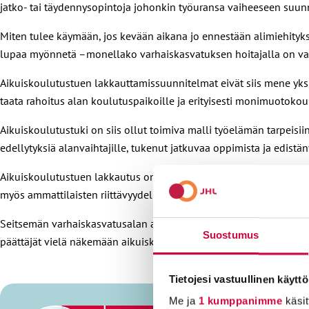
jatko- tai täydennysopintoja johonkin työuransa vaiheeseen suunn
Miten tulee käymään, jos kevään aikana jo ennestään alimiehityks
lupaa myönnetä –monellako varhaiskasvatuksen hoitajalla on varaa
Aikuiskoulutustuen lakkauttamissuunnitelmat eivät siis mene yksi
taata rahoitus alan koulutuspaikoille ja erityisesti monimuotokou
Aikuiskoulutustuki on siis ollut toimiva malli työelämän tarpeisiin
edellytyksiä alanvaihtajille, tukenut jatkuvaa oppimista ja edistän
Aikuiskoulutustuen lakkautus on ristiriidassa hallitusohjelman t
myös ammattilaisten riittävyydelle.
Seitsemän varhaiskasvatusalan ammattiliittoa julkaisi viime viiko
Suostumus
päättäjät vielä näkemään aikuiskoulutustuen hyödyt ja mahdolli
Tietojesi vastuullinen käyttö
Me ja
1 kumppanimme
käsit