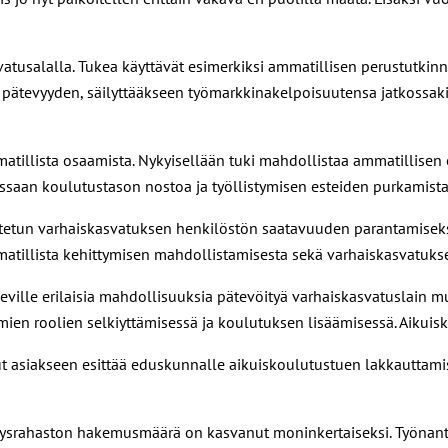
atusalalla. Tukea käyttävät esimerkiksi ammatillisen perustutkin
pätevyyden, säilyttääkseen työmarkkinakelpoisuutensa jatkossaki
tillista osaamista. Nykyisellään tuki mahdollistaa ammatillise
assaan koulutustason nostoa ja työllistymisen esteiden purkamista
tetun varhaiskasvatuksen henkilöstön saatavuuden parantamiseksi
atillista kehittymisen mahdollistamisesta sekä varhaiskasvatuks
eville erilaisia mahdollisuuksia pätevöityä varhaiskasvatuslain mu
 roolien selkiyttämisessä ja koulutuksen lisäämisessä. Aikuiskou
asiakseen esittää eduskunnalle aikuiskoulutustuen lakkauttamista 
isyysrahaston hakemusmäärä on kasvanut moninkertaiseksi. Työnanta