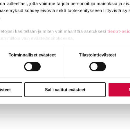
a laitteeltasi, jotta voimme tarjota personoituja mainoksia ja sis
näkemyksiä kohdeyleisöstä sekä tuotekehitykseen liittyvistä syist
.
asiantuntijana, päävastuualueenaan kasvatus- ja ohjausalat. Työ
tietojasi käsitellään ja miten voit määrittää asetuksesi
tiedot-osi
lla yhteiskunnallinen vaikuttaminen yhdenvertaisuuden puolesta o
sen milloin vain evästeilmoituksessa.
miä, osa sivuston toimintaa parantavia, ja osaa käytetään tilastoi
Toiminnalliset evästeet
Tilastointievästeet
ästeet
Salli valitut evästeet