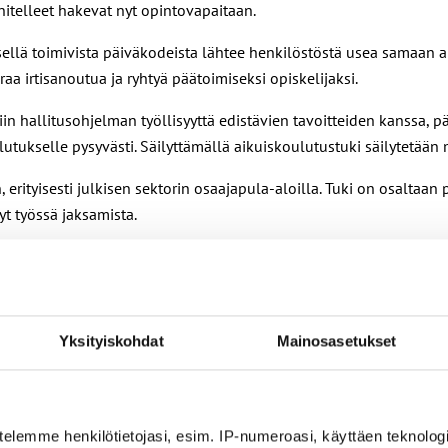
itelleet hakevat nyt opintovapaitaan.
ellä toimivista päiväkodeista lähtee henkilöstöstä usea samaan a
 irtisanoutua ja ryhtyä päätoimiseksi opiskelijaksi.
in hallitusohjelman työllisyyttä edistävien tavoitteiden kanssa, 
lutukselle pysyvästi. Säilyttämällä aikuiskoulutustuki säilytetää
, erityisesti julkisen sektorin osaajapula-aloilla. Tuki on osaltaa
yt työssä jaksamista.
yöllisyyttä parantavien kirjausten kanssa. Tuen leikkaus on myrkk
lla
yhteisen kannanoton
aikuiskoulutustuen puolesta, sillä huoli 
Yksityiskohdat
Mainosasetukset
suudet varhaiskasvatusalan työvoimapulan helpottamisessa.
telemme henkilötietojasi, esim. IP-numeroasi, käyttäen teknologio