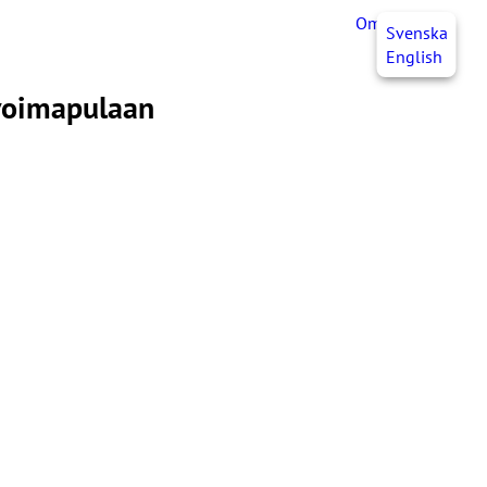
OmaJHL
FI
Svenska
English
övoimapulaan