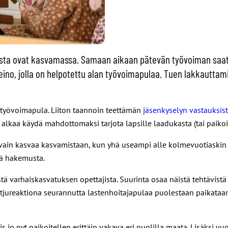
sta ovat kasvamassa. Samaan aikaan pätevän työvoiman saata
keino, jolla on helpotettu alan työvoimapulaa. Tuen lakkautt
a työvoimapula. Liiton taannoin teettämän
jäsenkyselyn vastauksis
tä alkaa käydä mahdottomaksi tarjota lapsille laadukasta (tai paikoi
in kasvaa kasvamistaan, kun yhä useampi alle kolmevuotiaskin sii
tä hakemusta.
varhaiskasvatuksen opettajista. Suurinta osaa näistä tehtävistä h
etjureaktiona seurannutta lastenhoitajapulaa puolestaan paikataa
is jo nyt paikoitellen erittäin vakava eri puolilla maata. Lisä