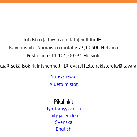
Julkisten ja hyvinvointialojen liitto JHL
Käyntiosoite: Sörnäisten rantatie 23, 00500 Helsinki
Postiosoite: PL 101, 00531 Helsinki
taa® sekä isokirjainlyhenne JHL® ovat JHL:lle rekisteröityjä tavar
Yhteystiedot
Aluetoimistot
Pikalinkit
Työttömyyskassa
Liity jäseneksi
Svenska
English