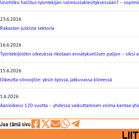
m
Unohtiko hallitus työntekijän valmiuslakiesityksessään? – sopi
e
i
23.6.2026
s
i
Rakastan julkista sektoria
m
m
16.6.2026
ä
t
Työntekijöiden oikeuksia rikotaan ennätyksellisen paljon – siksi 
b
l
o
15.6.2026
g
Oikeutta siivoojille: yksin työssä, jatkuvassa kiireessä
i
t
1.6.2026
Äänioikeus 120 vuotta – yhdessä vaikuttamisen voima kantaa yh
Jaa tämä sivu
Jaa
Jaa
Jaa
Jaa
Jaa
LI
Facebookissa
viestipalvelu
sähköpostilla
WhatsAppilla
Telegramilla