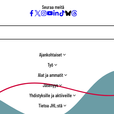
Seuraa meitä
Facebook
X
Instagram
YouTube
LinkedIn
TikTok
Bluesky
Threads
/
Twitter
Ajankohtaiset
Työ
Alat ja ammatit
Jäsenyys
Yhdistyksille ja aktiiveille
Tietoa JHL:stä