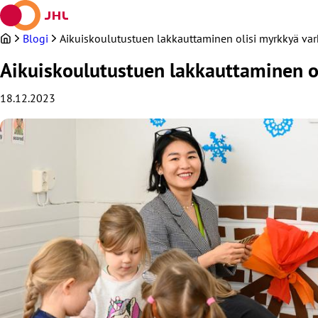
Siirry
sisältöön
Blogi
Aikuiskoulutustuen lakkauttaminen olisi myrkkyä va
Aikuiskoulutustuen lakkauttaminen o
18.12.2023