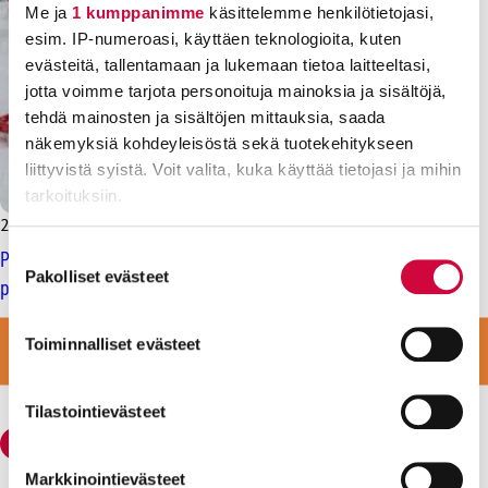
Me ja
1 kumppanimme
käsittelemme henkilötietojasi,
esim. IP-numeroasi, käyttäen teknologioita, kuten
evästeitä, tallentamaan ja lukemaan tietoa laitteeltasi,
jotta voimme tarjota personoituja mainoksia ja sisältöjä,
tehdä mainosten ja sisältöjen mittauksia, saada
näkemyksiä kohdeyleisöstä sekä tuotekehitykseen
liittyvistä syistä. Voit valita, kuka käyttää tietojasi ja mihin
tarkoituksiin.
20.12.2016
Lue lisää siitä, miten henkilötietojasi käsitellään ja miten
Perhepäivähoitajien tutkinnon tulisi soveltua myös
Suostumuksen
voit määrittää asetuksesi
tiedot-osiossa
. Voit muuttaa
Pakolliset evästeet
valinta
päiväkotityöhön
suostumustasi tai peruuttaa sen milloin vain
evästeilmoituksessa.
LIITY VAHVAAN JOUKKOON
Toiminnalliset evästeet
LIITY JÄSENEKSI
Evästeistä osa on välttämättömiä, osa sivuston toimintaa
parantavia, ja osaa käytetään tilastointi- tai
Tilastointievästeet
markkinointitarkoituksiin.
Markkinointievästeet