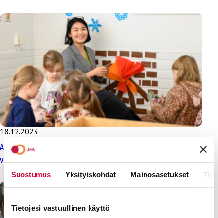
18.12.2023
Aikuiskoulutustuen lakkauttaminen olisi myrkkyä
varhaiskasvatusalan työvoimapulaan
Suostumus
Yksityiskohdat
Mainosasetukset
Tiet
Tietojesi vastuullinen käyttö