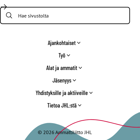
/
Search:
Twitter
Ajankohtaiset
Työ
Alat ja ammatit
Jäsenyys
Yhdistyksille ja aktiiveille
Tietoa JHL:stä
© 2026 Ammattiliitto JHL