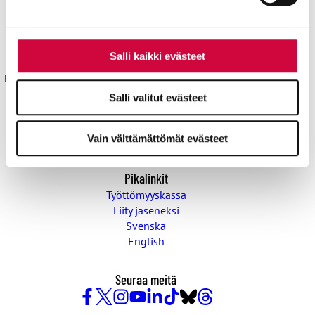
Julkisten ja hyvinvointialojen liitto JHL
Käyntiosoite: Sörnäisten rantatie 23, 00500 Helsinki
Postiosoite: PL 101, 00531 Helsinki
Salli kaikki evästeet
Kyllä joku hoitaa® sekä isokirjainlyhenne JHL® ovat JHL:lle
rekisteröityjä tavaramerkkejä.
Salli valitut evästeet
Yhteystiedot
Aluetoimistot
Vain välttämättömät evästeet
Pikalinkit
Työttömyyskassa
Liity jäseneksi
Svenska
English
Seuraa meitä
Facebook
X
Instagram
YouTube
LinkedIn
TikTok
Bluesky
Threads