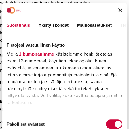
varhaiskasvatuksen henkilöstön saatavuuden
parantamiseksi, lisäämään alojen veto- ja pitovoimaa,
tukemaan urapolkumalleja, kehittämään työoloja,
mahdollistamaan ammatillista kehittymistä sekä
Suostumus
Yksityiskohdat
Mainosasetukset
Tiet
kehittämään varhaiskasvatuksen laatua. Niin ikään hallitus
on lupautunut turvaamaan alalla jo työskenteleville erilaisia
Tietojesi vastuullinen käyttö
mahdollisuuksia pätevöityä varhaiskasvatuslain mukaisiin
Me ja
1 kumppanimme
käsittelemme henkilötietojasi,
tehtäviin muunto- ja monimuotokoulutuksella.
esim. IP-numeroasi, käyttäen teknologioita, kuten
Aikuiskoulutustuki on mainiosti tukenut näitä tavoitteita. Ei
evästeitä, tallentamaan ja lukemaan tietoa laitteeltasi,
heitetä pois toimivaa mallia!
jotta voimme tarjota personoituja mainoksia ja sisältöjä,
Håkan Ekström
, va. puheenjohtaja
tehdä mainosten ja sisältöjen mittauksia, saada
näkemyksiä kohdeyleisöstä sekä tuotekehitykseen
Julkisten ja hyvinvointialojen liitto JHL ry
liittyvistä syistä. Voit valita, kuka käyttää tietojasi ja mihin
Katarina Murto
, puheenjohtaja
tarkoituksiin.
Opetusalan Ammattijärjestö OAJ ry
Lue lisää siitä, miten henkilötietojasi käsitellään ja miten
Suostumuksen
Jenni Karsio
, puheenjohtaja
voit määrittää asetuksesi
tiedot-osiossa
. Voit muuttaa
Pakolliset evästeet
valinta
Sosiaalialan korkeakoulutettujen ammattijärjestö Talentia ry