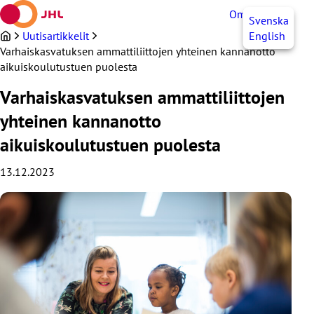
Siirry
OmaJHL
FI
Svenska
sisältöön
Uutisartikkelit
English
Varhaiskasvatuksen ammattiliittojen yhteinen kannanotto
aikuiskoulutustuen puolesta
Varhaiskasvatuksen ammattiliittojen
yhteinen kannanotto
aikuiskoulutustuen puolesta
13.12.2023