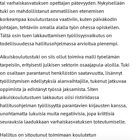
tai varhaiskasvatuksen opettajan pätevyyden. Nykyisellään
tuki on mahdollistanut ammatillisen etenemisen
korkeampaa koulutustasoa vaativiin, kuten päiväkodin
johtajan, tehtäviin omalla alalla työn ohessa opiskellen.
Tältä osin tuen lakkauttamisen työllisyysvaikutus on
todellisuudessa hallitusohjelmassa arvioitua pienempi.
Aikuiskoulutustuki on siis ollut toimiva malli työelämän
tarpeisiin, erityisesti julkisen sektorin osaajapula-aloilla. Tuki
on osaltaan parantanut henkilöstön saatavuutta, lisännyt
työllistymisen edellytyksiä alanvaihtajille, tukenut jatkuvaa
oppimista ja edistänyt työssä jaksamista. Siten
aikuiskoulutustuen lakkautus olisi ristiriidassa
hallitusohjelman työllisyyttä parantavien kirjausten kanssa,
unohtamatta lukuisia muita negatiivisia, jopa kriittisiä
seurauksia laadukkaan varhaiskasvatuksen toteutumiselle.
Hallitus on sitoutunut toimimaan koulutetun