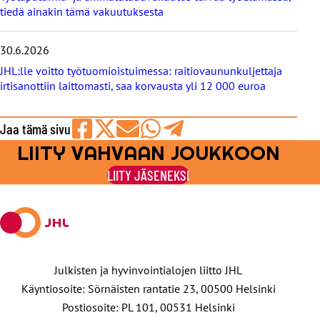
tiedä ainakin tämä vakuutuksesta
30.6.2026
JHL:lle voitto työtuomioistuimessa: raitiovaununkuljettaja
irtisanottiin laittomasti, saa korvausta yli 12 000 euroa
Jaa tämä sivu
LIITY VAHVAAN JOUKKOON
Jaa
Jaa
Jaa
Jaa
Jaa
Facebookissa
viestipalvelu
sähköpostilla
WhatsAppilla
Telegramilla
LIITY JÄSENEKSI
X:ssä
Julkisten ja hyvinvointialojen liitto JHL
Käyntiosoite: Sörnäisten rantatie 23, 00500 Helsinki
Postiosoite: PL 101, 00531 Helsinki