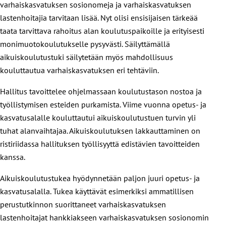
varhaiskasvatuksen sosionomeja ja varhaiskasvatuksen
lastenhoitajia tarvitaan lisää. Nyt olisi ensisijaisen tärkeää
taata tarvittava rahoitus alan koulutuspaikoille ja erityisesti
monimuotokoulutukselle pysyvästi. Säilyttämällä
aikuiskoulutustuki säilytetään myös mahdollisuus
kouluttautua varhaiskasvatuksen eri tehtäviin.
Hallitus tavoittelee ohjelmassaan koulutustason nostoa ja
työllistymisen esteiden purkamista. Viime vuonna opetus- ja
kasvatusalalle kouluttautui aikuiskoulutustuen turvin yli
tuhat alanvaihtajaa. Aikuiskoulutuksen lakkauttaminen on
ristiriidassa hallituksen työllisyyttä edistävien tavoitteiden
kanssa.
Aikuiskoulutustukea hyödynnetään paljon juuri opetus- ja
kasvatusalalla. Tukea käyttävät esimerkiksi ammatillisen
perustutkinnon suorittaneet varhaiskasvatuksen
lastenhoitajat hankkiakseen varhaiskasvatuksen sosionomin