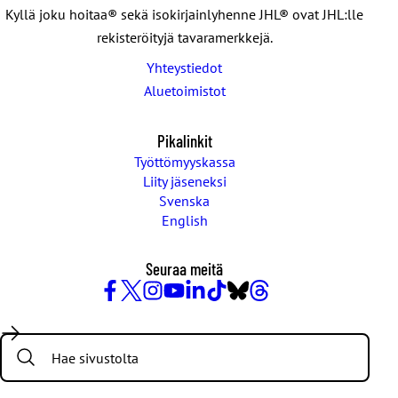
Kyllä joku hoitaa® sekä isokirjainlyhenne JHL® ovat JHL:lle
rekisteröityjä tavaramerkkejä.
Yhteystiedot
Aluetoimistot
Pikalinkit
Työttömyyskassa
Liity jäseneksi
Svenska
English
Seuraa meitä
Facebook
X
Instagram
YouTube
LinkedIn
TikTok
Bluesky
Threads
/
Search:
Twitter