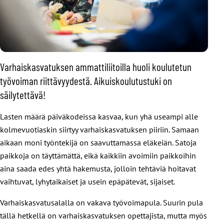
Varhaiskasvatuksen ammattiliitoilla huoli koulutetun
työvoiman riittävyydestä. Aikuiskoulutustuki on
säilytettävä!
Lasten määrä päiväkodeissa kasvaa, kun yhä useampi alle
kolmevuotiaskin siirtyy varhaiskasvatuksen piiriin. Samaan
aikaan moni työntekijä on saavuttamassa eläkeiän. Satoja
paikkoja on täyttämättä, eikä kaikkiin avoimiin paikkoihin
aina saada edes yhtä hakemusta, jolloin tehtäviä hoitavat
vaihtuvat, lyhytaikaiset ja usein epäpätevät, sijaiset.
Varhaiskasvatusalalla on vakava työvoimapula. Suurin pula
tällä hetkellä on varhaiskasvatuksen opettajista, mutta myös