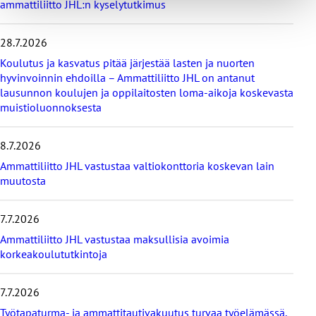
ammattiliitto JHL:n kyselytutkimus
v
i
i
28.7.2026
m
e
Koulutus ja kasvatus pitää järjestää lasten ja nuorten
i
hyvinvoinnin ehdoilla – Ammattiliitto JHL on antanut
s
lausunnon koulujen ja oppilaitosten loma-aikoja koskevasta
i
muistioluonnoksesta
m
m
8.7.2026
ä
t
Ammattiliitto JHL vastustaa valtiokonttoria koskevan lain
u
muutosta
u
t
i
7.7.2026
s
Ammattiliitto JHL vastustaa maksullisia avoimia
e
korkeakoulututkintoja
t
7.7.2026
Työtapaturma- ja ammattitautivakuutus turvaa työelämässä,