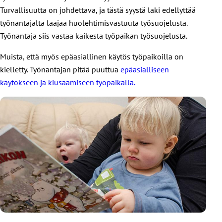
varhaiskasvatuksen opettajan ves-päivät
Turvallisuutta on johdettava, ja tästä syystä laki edellyttää
työnantajalta laajaa huolehtimisvastuuta työsuojelusta.
Kunnallisessa päiväkodissa työskentelevän vailla
kelpoisuutta olevan varhaiskasvatuksen opettajan palkka
Työnantaja siis vastaa kaikesta työpaikan työsuojelusta.
Muista, että myös epäasiallinen käytös työpaikoilla on
kielletty. Työnantajan pitää puuttua
epäasialliseen
käytökseen ja kiusaamiseen työpaikalla.