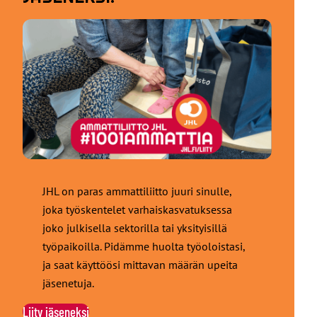
JHL on paras ammattiliitto juuri sinulle,
joka työskentelet varhaiskasvatuksessa
joko julkisella sektorilla tai yksityisillä
työpaikoilla. Pidämme huolta työoloistasi,
ja saat käyttöösi mittavan määrän upeita
jäsenetuja.
Liity jäseneksi