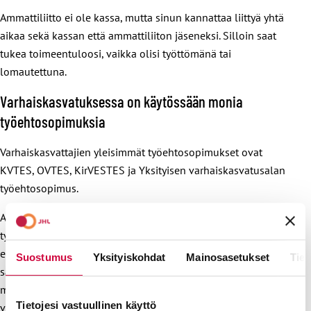
Ammattiliitto ei ole kassa, mutta sinun kannattaa liittyä yhtä
aikaa sekä kassan että ammattiliiton jäseneksi. Silloin saat
tukea toimeentuloosi, vaikka olisi työttömänä tai
lomautettuna.
Varhaiskasvatuksessa on käytössään monia
työehtosopimuksia
Varhaiskasvattajien yleisimmät työehtosopimukset ovat
KVTES, OVTES, KirVESTES ja Yksityisen varhaiskasvatusalan
työehtosopimus.
Ammattiliitto JHL:n tärkein tehtävä on neuvotella jäsenilleen
työehdot. Työ- ja virkaehtosopimuksissa päätetään
esimerkiksi palkka, työaika, oikeus vuosilomaan ja
Suostumus
Yksityiskohdat
Mainosasetukset
Tiet
sairausajan palkkaan. Työehtosopimus määräytyy sen
mukaan, mitä sopimusta työnantajasi noudattaa. Työehdot
Tietojesi vastuullinen käyttö
vaihtelevat työehtosopimuksen mukaan. Tarkista siis, miten