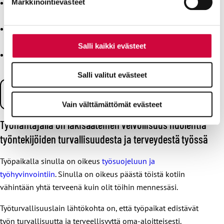
Mistä palkanosista kunnallisen päiväkodin työntekijän
Markkinointievästeet
palkka muodostuu?
Lääkehoidosta maksettava tasolisä varhaiskasvatuksessa
ja koulussa
Salli kaikki evästeet
Miten tasopalkka muuttuu päiväkodissa tehtävien
muuttuessa?
Salli valitut evästeet
OVTES-tiedotteita
Vain välttämättömät evästeet
Keihin sovelletaan OVTESIN osiota G?
Työnantajalla on lakisääteinen velvollisuus huolehtia
OVTES-osioon G ja KVTESIIN kuuluvien
työntekijöiden turvallisuudesta ja terveydestä työssä
varhaiskasvatuksen henkilöstön
Työehtosopimusmääräysten keskeiset erot
Työpaikalla sinulla on oikeus
työsuojeluun ja
Kunnallisessa päiväkodissa työskentelevän opettajan
työhyvinvointiin
. Sinulla on oikeus päästä töistä kotiin
kelpoisuuslisä
vähintään yhtä terveenä kuin olit töihin mennessäsi.
SAK-työaika ja muu lapsiryhmän ulkopuolinen työ
kunnallisissa päiväkodeissa
Työturvallisuuslain lähtökohta on, että työpaikat edistävät
työn turvallisuutta ja terveellisyyttä oma-aloitteisesti.
Kunnallisessa päiväkodissa työskentelevän