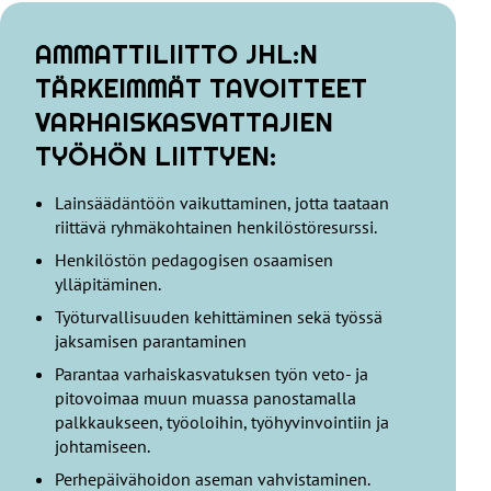
AMMATTILIITTO JHL:N
TÄRKEIMMÄT TAVOITTEET
VARHAISKASVATTAJIEN
TYÖHÖN LIITTYEN:
Lainsäädäntöön vaikuttaminen, jotta taataan
riittävä ryhmäkohtainen henkilöstöresurssi.
Henkilöstön pedagogisen osaamisen
ylläpitäminen.
Työturvallisuuden kehittäminen sekä työssä
jaksamisen parantaminen
Parantaa varhaiskasvatuksen työn veto- ja
pitovoimaa muun muassa panostamalla
palkkaukseen, työoloihin, työhyvinvointiin ja
johtamiseen.
Perhepäivähoidon aseman vahvistaminen.