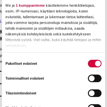
asiasta mahdollisesti on sovittu juuri sinun
Me ja
1 kumppanimme
käsittelemme henkilötietojasi,
työsopimuksessasi.
esim. IP-numeroasi, käyttäen teknologioita, kuten
evästeitä, tallentamaan ja lukemaan tietoa laitteeltasi,
Linkki työsopimuksiin.
jotta voimme tarjota personoituja mainoksia ja sisältöjä,
tehdä mainosten ja sisältöjen mittauksia, saada
Kunnallisen varhaiskasvatuksen työehdot sanelee
näkemyksiä kohdeyleisöstä sekä tuotekehitykseen
KVTES
liittyvistä syistä. Voit valita, kuka käyttää tietojasi ja mihin
tarkoituksiin.
Jos työpaikkasi on kunnan tai kaupungin ylläpitämä
päiväkoti tai muu kunnallinen varhaiskasvatus, työehtosi
Lue lisää siitä, miten henkilötietojasi käsitellään ja miten
Suostumuksen
määrittelee KVTES.
voit määrittää asetuksesi
tiedot-osiossa
. Voit muuttaa
Pakolliset evästeet
valinta
suostumustasi tai peruuttaa sen milloin vain
Voidaanko kunnallisen päiväkodin työntekijän
evästeilmoituksessa.
työvuoroluetteloa muuttaa miten halutaan?
Toiminnalliset evästeet
Minkälaisiin taukoihin ja ruokailuun sinulla on oikeus
Evästeistä osa on välttämättömiä, osa sivuston toimintaa
kunnallisen päiväkodin työntekijänä?
parantavia, ja osaa käytetään tilastointi- tai
Tilastointievästeet
Miten kunnallisissa päiväkodeissa tulisi toimia
markkinointitarkoituksiin.
yllättävissä poissaolotilanteissa?