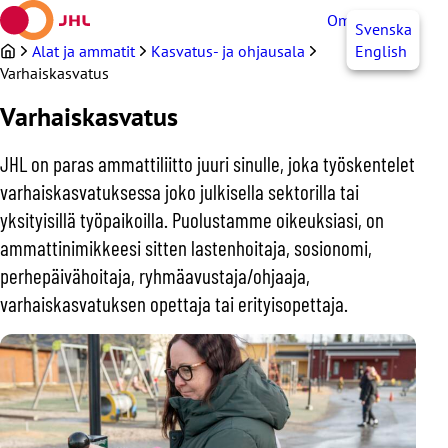
Siirry
OmaJHL
FI
Svenska
sisältöön
Alat ja ammatit
Kasvatus- ja ohjausala
English
Varhaiskasvatus
Varhaiskasvatus
JHL on paras ammattiliitto juuri sinulle, joka työskentelet
varhaiskasvatuksessa joko julkisella sektorilla tai
yksityisillä työpaikoilla. Puolustamme oikeuksiasi, on
ammattinimikkeesi sitten lastenhoitaja, sosionomi,
perhepäivähoitaja, ryhmäavustaja/ohjaaja,
varhaiskasvatuksen opettaja tai erityisopettaja.