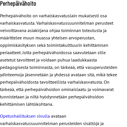
Perhepäivähoito
Perhepäivähoito on varhaiskasvatuslain mukaisesti osa
varhaiskasvatusta. Varhaiskasvatussuunnitelman perusteet
velvoittavana asiakirjana ohjaa toiminnan toteutusta ja
määrittelee muun muassa yhteisen arvoperustan,
oppimiskäsityksen sekä toimintakulttuurin kehittämisen
periaatteet. Jotta perhepäivähoidossa saavutetaan sille
asetetut tavoitteet ja voidaan puhua laadukkaasta
pedagogisesta toiminnasta, on tärkeää, että vasuperusteiden
ydinteemoja jäsennetään ja yhdessä avataan sitä, mikä tekee
perhepäivähoidosta tavoitteellista varhaiskasvatusta. On
tärkeää, että perhepäivähoidon ominaislaatu ja voimavarat
tunnistetaan ja niitä hyödynnetään perhepäivähoidon
kehittämisen lähtökohtana.
Opetushallituksen sivulla
avataan
varhaiskasvatussuunnitelman perusteiden sisältöjä ja