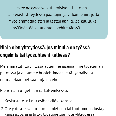
JHL tekee näkyvää vaikuttamistyötä. Liitto on
ahkerasti yhteydessä päättäjiin ja virkamiehiin, jotta
myös ammattilaisten ja lasten ääni tulee kuulluksi
lainsäädäntöä ja tutkintoja kehitettäessä.
Mihin olen yhteydessä, jos minulla on työssä
ongelmia tai työsuhteeni katkeaa?
Me ammattiliitto JHL:ssä autamme jäseniämme työelämän
pulmissa ja autamme huolehtimaan, että työpaikalla
noudatetaan pelisääntöjä oikein.
Etene näin ongelman ratkaisemisessa:
Keskustele asiasta esihenkilösi kanssa.
Ole yhteydessä luottamusmieheen tai luottamusedustajan
kanssa. Jos asia liittyy työsuojeluun, ole yhteydessä