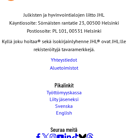
yhteydessä esimieheensä ja tiedustella miten tilanteessa
voidaan menetellä, ellei toimintatapa näissä tilanteissa ole
Julkisten ja hyvinvointialojen liitto JHL
etukäteen tiedossa. Perhepäivähoitajan aloittaessa työt
Käyntiosoite: Sörnäisten rantatie 23, 00500 Helsinki
kello 7.30, joko esimiehen erillisen luvan myötä tai
Postiosoite: PL 101, 00531 Helsinki
työnantajan valmiiden toimintatapojen mahdollistamana,
alkaa työaika jo kello 7.30. Tällaisessa tapauksessa
Kyllä joku hoitaa® sekä isokirjainlyhenne JHL® ovat JHL:lle
työvuoroon on tehty tosiasiallisesti muutos
rekisteröityjä tavaramerkkejä.
perhepäivähoitajan suostumuksella.
Yhteystiedot
Aluetoimistot
Esimerkki 3.
Perhepäivähoitaja osallistuu illalla järjestettävään työpalaveriin.
Pikalinkit
Onko
työpalaveri työajaksi luettavaa aikaa?
Työttömyyskassa
Vastaus:
Kyllä on, jos perhepäivähoitaja on velvoitettu
Liity jäseneksi
Svenska
olemaan työpalaverissa.
English
Esimerkki 4.
Perhepäivähoitajan työvuoro loppuu työvuoroluettelon mukaan
Seuraa meitä
kello 16.