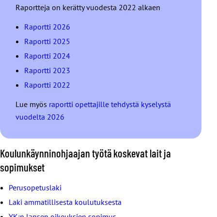
Raportteja on kerätty vuodesta 2022 alkaen
Raportti 2026
Raportti 2025
Raportti 2024
Raportti 2023
Raportti 2022
Lue myös
raportti opettajille tehdystä kyselystä
vuodelta 2026
Koulunkäynninohjaajan työtä koskevat lait ja
sopimukset
Perusopetuslaki
Laki ammatillisesta koulutuksesta
YK:n lapsen oikeuksien sopimus