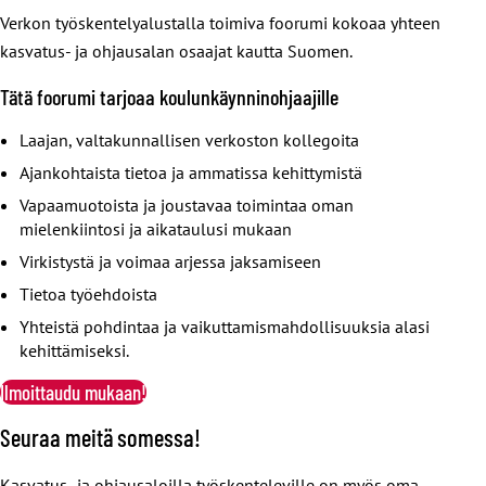
Verkon työskentelyalustalla toimiva foorumi kokoaa yhteen
kasvatus- ja ohjausalan osaajat kautta Suomen.
Tätä foorumi tarjoaa koulunkäynninohjaajille
Laajan, valtakunnallisen verkoston kollegoita
Ajankohtaista tietoa ja ammatissa kehittymistä
Vapaamuotoista ja joustavaa toimintaa oman
mielenkiintosi ja aikataulusi mukaan
Virkistystä ja voimaa arjessa jaksamiseen
Tietoa työehdoista
Yhteistä pohdintaa ja vaikuttamismahdollisuuksia alasi
kehittämiseksi.
Ilmoittaudu mukaan!
Seuraa meitä somessa!
Kasvatus- ja ohjausaloilla työskenteleville on myös oma