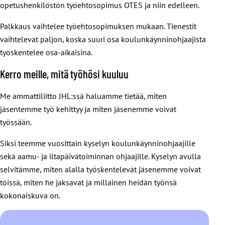
opetushenkilöstön työehtosopimus OTES ja niin edelleen.
Palkkaus vaihtelee työehtosopimuksen mukaan. Tienestit
vaihtelevat paljon, koska suuri osa koulunkäynninohjaajista
työskentelee osa-aikaisina.
Kerro meille, mitä työhösi kuuluu
Me ammattiliitto JHL:ssä haluamme tietää, miten
jäsentemme työ kehittyy ja miten jäsenemme voivat
työssään.
Siksi teemme vuosittain kyselyn koulunkäynninohjaajille
sekä aamu- ja iltapäivätoiminnan ohjaajille. Kyselyn avulla
selvitämme, miten alalla työskentelevät jäsenemme voivat
töissä, miten he jaksavat ja millainen heidän työnsä
kokonaiskuva on.