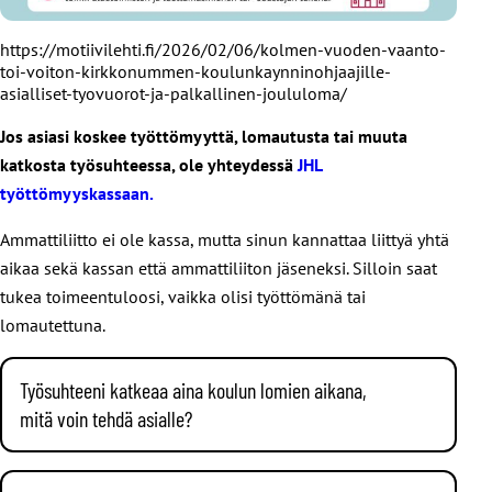
https://motiivilehti.fi/2026/02/06/kolmen-vuoden-vaanto-
toi-voiton-kirkkonummen-koulunkaynninohjaajille-
asialliset-tyovuorot-ja-palkallinen-joululoma/
Jos asiasi koskee työttömyyttä, lomautusta tai muuta
katkosta työsuhteessa, ole yhteydessä
JHL
työttömyyskassaan.
Ammattiliitto ei ole kassa, mutta sinun kannattaa liittyä yhtä
aikaa sekä kassan että ammattiliiton jäseneksi. Silloin saat
tukea toimeentuloosi, vaikka olisi työttömänä tai
lomautettuna.
Työsuhteeni katkeaa aina koulun lomien aikana,
mitä voin tehdä asialle?
Usein koulunkäynninohjaajien työsopimuksessa on ehto,