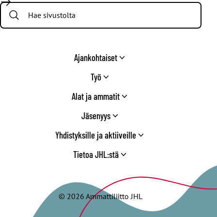
Search:
Twitter
Ajankohtaiset
Työ
Alat ja ammatit
Jäsenyys
Yhdistyksille ja aktiiveille
Tietoa JHL:stä
© 2026 Ammattiliitto JHL