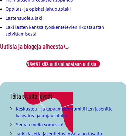
Oppilas- ja opiskelijahuoltolaki
Lastensuojelulaki
Laki lasten kanssa työskentelevien rikostaustan
selvittämisestä
Uutisia ja blogeja aiheesta
Näytä lisää uutisia
Ladataan uutisia…
O
Tältä sivulta löydät
h
i
Keskustelu- ja tapaamisfoorumi JHL:n jäsenille
t
kasvatus- ja ohjausalalla
a
Seuraa meitä somessa!
s
i
Tarkista, että jäsentietosi ovat ajan tasalla