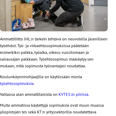
aloitettu puolustautuminen muuttuu itse hyökkäykseksi,
suunnitella, miten vastaavat tapaukset ehkäistään jatkossa
toimintaa, siihen liittyvä vahingonkorvauskysymykset
jota vastaan toinen osapuoli voi mahdollisesti käyttää
ennalta. Tiedon perusteella työnantaja arvioi myös, onko
ratkaistaan samoin periaattein kuin koulutyössä yleensäkin.”
hätävarjelua.
tarpeen lisätä tai kohdentaa turvatoimia.
Jos sinulla on kysyttävää lääkehoidosta, ota rohkeasti
yhteyttä luottamusedustajaasi tai luottamusmieheesi.
Ammattiliitto JHL:n tärkein tehtävä on neuvotella jäsenilleen
Lisätietoa lääkehoidon järjestämisestä löydät
työehdot. Työ- ja virkaehtosopimuksissa päätetään
Aluehallintoviraston sivuilta.
esimerkiksi palkka, työaika, oikeus vuosilomaan ja
Tulosta
sairausajan palkkaan. Työehtosopimus määräytyy sen
mukaan, mitä sopimusta työnantajasi noudattaa.
Koulunkäynninohjaajilla on käytössään monia
työehtosopimuksia
.
Valtaosa alan ammattilaisista on
KVTES:in piirissä.
Muita ammatissa käytettyjä sopimuksia ovat muun muassa
yliopistojen tes sekä KT:n yrityssektorilla noudatettava