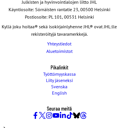
Julkisten ja hyvinvointialojen liitto JHL
Käyntiosoite: Sörnäisten rantatie 23, 00500 Helsinki
Postiosoite: PL 101, 00531 Helsinki
Kyllä joku hoitaa® sekä isokirjainlyhenne JHL® ovat JHL:lle
rekisteröityjä tavaramerkkejä.
Yhteystiedot
Aluetoimistot
Pikalinkit
Työttömyyskassa
Liity jäseneksi
Svenska
English
Seuraa meitä
Facebook
X
Instagram
YouTube
LinkedIn
TikTok
Bluesky
Threads
/