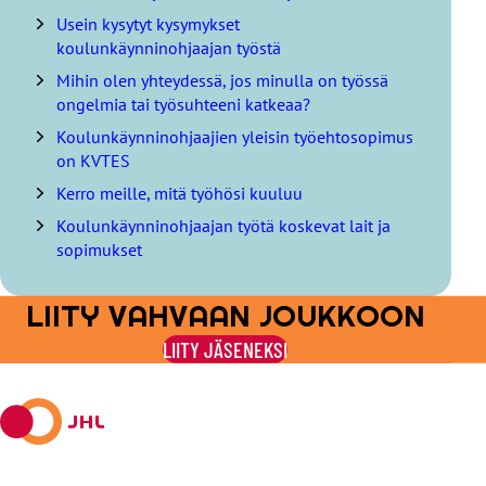
s
Usein kysytyt kysymykset
ä
l
koulunkäynninohjaajan työstä
l
Mihin olen yhteydessä, jos minulla on työssä
y
ongelmia tai työsuhteeni katkeaa?
s
l
Koulunkäynninohjaajien yleisin työehtosopimus
u
on KVTES
e
Kerro meille, mitä työhösi kuuluu
t
t
Koulunkäynninohjaajan työtä koskevat lait ja
e
sopimukset
l
o
LIITY VAHVAAN JOUKKOON
LIITY JÄSENEKSI