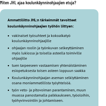
Miten JHL ajaa koulunkäynninohjaajien etuja?
Ammattiliitto JHL:n tärkeimmät tavoitteet
koulunkäynninohjaajien työhön liittyen:
vakinaiset työsuhteet ja kokoaikatyö
koulunkäynninohjaajille
ohjaajan roolin ja työnkuvan selkeyttäminen
myös lukiossa ja toisella asteella toimiville
ohjaajille
tuen tarpeeseen vastaamisen yhtenäistäminen
esiopetuksesta toisen asteen loppuun saakka
Koulunkäynninohjaajan aseman selkiyttäminen
osana moniammatillista työyhteisöä.
työn veto- ja pitovoiman parantaminen, muun
muassa panostamalla palkkaukseen, työoloihin,
työhyvinvointiin ja johtamiseen.