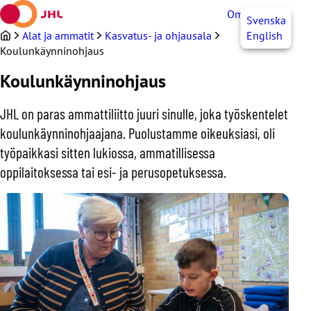
Siirry
OmaJHL
FI
Svenska
sisältöön
Alat ja ammatit
Kasvatus- ja ohjausala
English
Koulunkäynninohjaus
Koulunkäynninohjaus
JHL on paras ammattiliitto juuri sinulle, joka työskentelet
koulunkäynninohjaajana. Puolustamme oikeuksiasi, oli
työpaikkasi sitten lukiossa, ammatillisessa
oppilaitoksessa tai esi- ja perusopetuksessa.