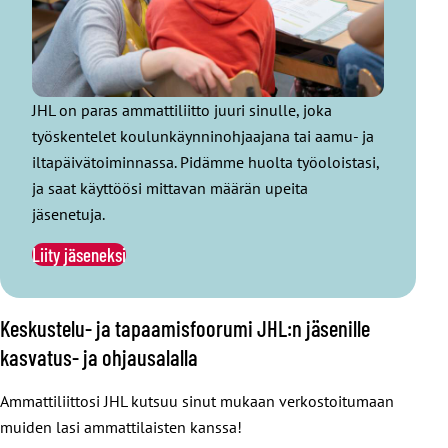
JHL on paras ammattiliitto juuri sinulle, joka
työskentelet koulunkäynninohjaajana tai aamu- ja
iltapäivätoiminnassa. Pidämme huolta työoloistasi,
ja saat käyttöösi mittavan määrän upeita
jäsenetuja.
Liity jäseneksi
Keskustelu- ja tapaamisfoorumi JHL:n jäsenille
kasvatus- ja ohjausalalla
Ammattiliittosi JHL kutsuu sinut mukaan verkostoitumaan
muiden lasi ammattilaisten kanssa!