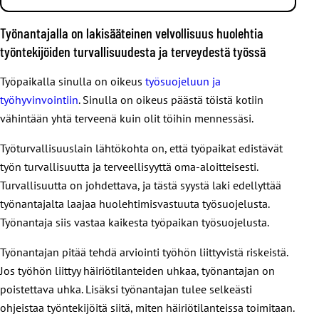
Tulosta
joka ohjaa lääkehoidon antamista myös kouluissa.
Koulunkäynninohjaajien työhön liittyy usein oppilaiden
Tulosta
Työnantajalla on lakisääteinen velvollisuus huolehtia
käytöksestä aiheutuvia poikkeustilanteita.
Oppaan mukaan koululaisen lääkehoidosta vastaavat
työntekijöiden turvallisuudesta ja terveydestä työssä
vanhemmat ja lapsi itse. Lääkehoitoon liittyvät
Koulunkäynninohjaaja voi puuttua näihin tilanteisiin vain
toimintamallit kuvataan koulu- ja oppilaitoskohtaisessa
Työpaikalla sinulla on oikeus
työsuojeluun ja
sanallisesti ohjeistamalla ja keskustelemalla.
oppilas- ja opiskelijahuoltosuunnitelmassa.
työhyvinvointiin
. Sinulla on oikeus päästä töistä kotiin
Perusopetuslain perusteella koulunkäynninohjaaja ei saa
vähintään yhtä terveenä kuin olit töihin mennessäsi.
Vanhemmat huolehtivat siitä, että lääkehoidon
Päättää oppilaan ojentamistoimenpiteistä
toteuttamisesta sovitaan yhdessä terveys- ja opetustoimen
Työturvallisuuslain lähtökohta on, että työpaikat edistävät
(kasvatuskeskustelu, jälki-istunto).
työntekijöiden kanssa. Näin pitää toimia, kun koululaisella
työn turvallisuutta ja terveellisyyttä oma-aloitteisesti.
Poistaa oppilasta opetustilanteesta tai koulun
on lääkehoitoa vaativa sairaus tai kouluun on tulossa lapsi,
Turvallisuutta on johdettava, ja tästä syystä laki edellyttää
tilaisuudesta.
joka tarvitsee säännöllistä lääkehoitoa.
työnantajalta laajaa huolehtimisvastuuta työsuojelusta.
Ottaa oppilaalta haltuun esineitä tai tavaroita tai
Työnantaja siis vastaa kaikesta työpaikan työsuojelusta.
Näistä asioista pitää sopia:
tarkastaa niitä.
Työnantajan pitää tehdä arviointi työhön liittyvistä riskeistä.
Puuttua oppilaan fyysiseen koskemattomuuteen
kuka lääkityksen toteuttaa
Jos työhön liittyy häiriötilanteiden uhkaa, työnantajan on
käyttämällä voimakeinoja.
kuka toimii lääkityksen antajan varahenkilönä
poistettava uhka. Lisäksi työnantajan tulee selkeästi
Samat säännöt lait koskevat myös aamu- ja
miten perehdytys hoidetaan
ohjeistaa työntekijöitä siitä, miten häiriötilanteissa toimitaan.