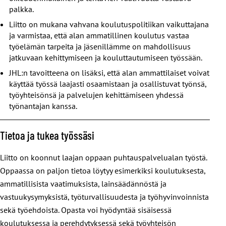
palkka.
Liitto on mukana vahvana koulutuspolitiikan vaikuttajana
ja varmistaa, että alan ammatillinen koulutus vastaa
työelämän tarpeita ja jäsenillämme on mahdollisuus
jatkuvaan kehittymiseen ja kouluttautumiseen työssään.
JHL:n tavoitteena on lisäksi, että alan ammattilaiset voivat
käyttää työssä laajasti osaamistaan ja osallistuvat työnsä,
työyhteisönsä ja palvelujen kehittämiseen yhdessä
työnantajan kanssa.
Tietoa ja tukea työssäsi
Liitto on koonnut laajan oppaan puhtauspalvelualan työstä.
Oppaassa on paljon tietoa löytyy esimerkiksi koulutuksesta,
ammatillisista vaatimuksista, lainsäädännöstä ja
vastuukysymyksistä, työturvallisuudesta ja työhyvinvoinnista
sekä työehdoista. Opasta voi hyödyntää sisäisessä
koulutuksessa ja perehdytyksessä sekä työyhteisön