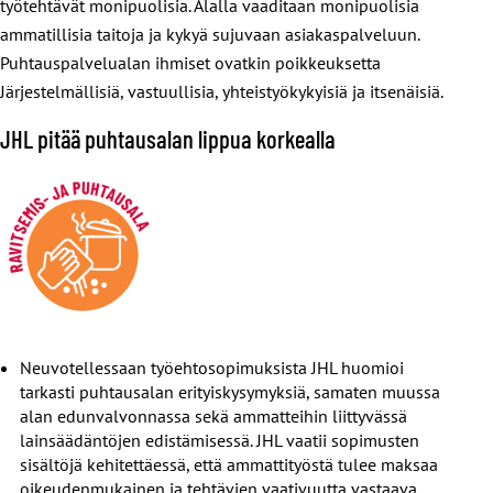
työtehtävät monipuolisia. Alalla vaaditaan monipuolisia
ammatillisia taitoja ja kykyä sujuvaan asiakaspalveluun.
Puhtauspalvelualan ihmiset ovatkin poikkeuksetta
Järjestelmällisiä, vastuullisia, yhteistyökykyisiä ja itsenäisiä.
JHL pitää puhtausalan lippua korkealla
Neuvotellessaan työehtosopimuksista JHL huomioi
tarkasti puhtausalan erityiskysymyksiä, samaten muussa
alan edunvalvonnassa sekä ammatteihin liittyvässä
lainsäädäntöjen edistämisessä. JHL vaatii sopimusten
sisältöjä kehitettäessä, että ammattityöstä tulee maksaa
oikeudenmukainen ja tehtävien vaativuutta vastaava