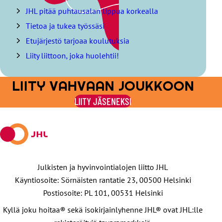
i
JHL pitää puhtausalan lippua korkealla
t
Tietoa ja tukea työssäsi
a
s
Etujärjestö tarjoaa koulutuksia
i
Liity liittoon, joka huolehtii!
s
ä
l
LIITY VAHVAAN JOUKKOON
l
y
LIITY JÄSENEKSI
s
l
u
e
t
t
e
Julkisten ja hyvinvointialojen liitto JHL
l
Käyntiosoite: Sörnäisten rantatie 23, 00500 Helsinki
o
Postiosoite: PL 101, 00531 Helsinki
Kyllä joku hoitaa® sekä isokirjainlyhenne JHL® ovat JHL:lle