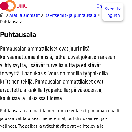
Siirry
OmaJHL
FI
Svenska
sisältöön
Alat ja ammatit
Ravitsemis- ja puhtausala
English
Puhtausala
Puhtausala
Puhtausalan ammattilaiset ovat juuri niitä
korvaamattomia ihmisiä, jotka luovat jokaisen arkeen
viihtyisyyttä, lisäävät turvallisuutta ja edistävät
terveyttä. Laadukas siivous on monilla työpaikoilla
kriittinen tekijä. Puhtausalan ammattilaiset ovat
arvostettuja kaikilla työpaikoilla; päiväkodeissa,
kouluissa ja julkisissa tiloissa
Puhtausalan ammattilainen tuntee erilaiset pintamateriaalit
ja osaa valita oikeat menetelmät, puhdistusaineet ja -
välineet. Työpaikat ja työtehtävät ovat vaihtelevia ja