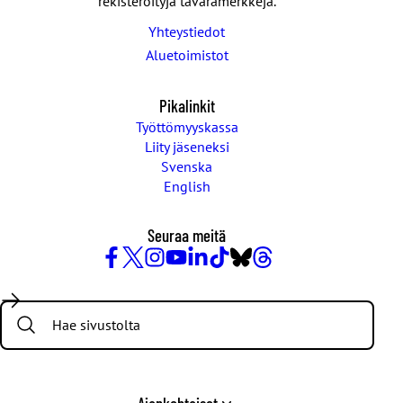
rekisteröityjä tavaramerkkejä.
Yhteystiedot
Aluetoimistot
Pikalinkit
Työttömyyskassa
Liity jäseneksi
Svenska
English
Seuraa meitä
Facebook
X
Instagram
YouTube
LinkedIn
TikTok
Bluesky
Threads
/
Search:
Twitter