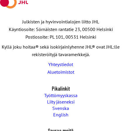
Julkisten ja hyvinvointialojen liitto JHL
Käyntiosoite: Sörnäisten rantatie 23, 00500 Helsinki
Postiosoite: PL 101, 00531 Helsinki
Kyllä joku hoitaa® sekä isokirjainlyhenne JHL® ovat JHL:lle
rekisteröityjä tavaramerkkejä.
Yhteystiedot
Aluetoimistot
Pikalinkit
Työttömyyskassa
Liity jäseneksi
Svenska
English
Seuraa meitä