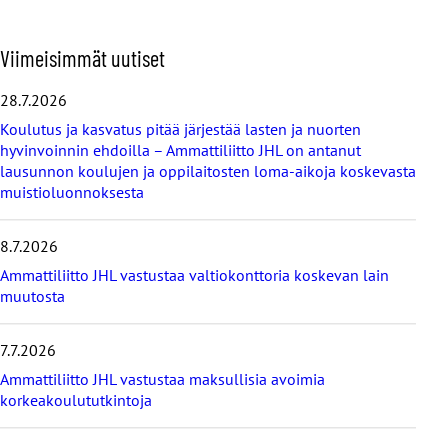
O
Viimeisimmät uutiset
h
i
28.7.2026
t
Koulutus ja kasvatus pitää järjestää lasten ja nuorten
a
hyvinvoinnin ehdoilla – Ammattiliitto JHL on antanut
v
lausunnon koulujen ja oppilaitosten loma-aikoja koskevasta
i
muistioluonnoksesta
i
m
e
8.7.2026
i
s
Ammattiliitto JHL vastustaa valtiokonttoria koskevan lain
i
muutosta
m
m
7.7.2026
ä
t
Ammattiliitto JHL vastustaa maksullisia avoimia
u
korkeakoulututkintoja
u
t