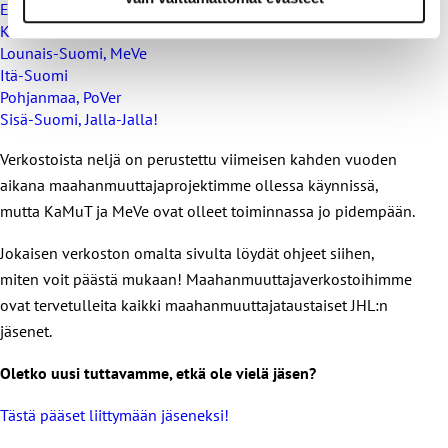
Etelä-Suomi, KaMuT
Kaakkois-Suomi
Lounais-Suomi, MeVe
Itä-Suomi
Pohjanmaa, PoVer
Sisä-Suomi, Jalla-Jalla!
Verkostoista neljä on perustettu viimeisen kahden vuoden
aikana maahanmuuttajaprojektimme ollessa käynnissä,
mutta KaMuT ja MeVe ovat olleet toiminnassa jo pidempään.
Jokaisen verkoston omalta sivulta löydät ohjeet siihen,
miten voit päästä mukaan! Maahanmuuttajaverkostoihimme
ovat tervetulleita kaikki maahanmuuttajataustaiset JHL:n
jäsenet.
Oletko uusi tuttavamme, etkä ole vielä jäsen?
Tästä pääset liittymään jäseneksi!