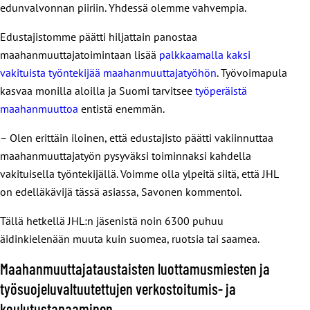
edunvalvonnan piiriin. Yhdessä olemme vahvempia.
Edustajistomme päätti hiljattain panostaa
maahanmuuttajatoimintaan lisää
palkkaamalla kaksi
vakituista työntekijää maahanmuuttajatyöhön
. Työvoimapula
kasvaa monilla aloilla ja Suomi tarvitsee
työperäistä
maahanmuuttoa
entistä enemmän.
– Olen erittäin iloinen, että edustajisto päätti vakiinnuttaa
maahanmuuttajatyön pysyväksi toiminnaksi kahdella
vakituisella työntekijällä. Voimme olla ylpeitä siitä, että JHL
on edelläkävijä tässä asiassa, Savonen kommentoi.
Tällä hetkellä JHL:n jäsenistä noin 6300 puhuu
äidinkielenään muuta kuin suomea, ruotsia tai saamea.
Maahanmuuttajataustaisten luottamusmiesten ja
työsuojeluvaltuutettujen verkostoitumis- ja
koulutustapaaminen