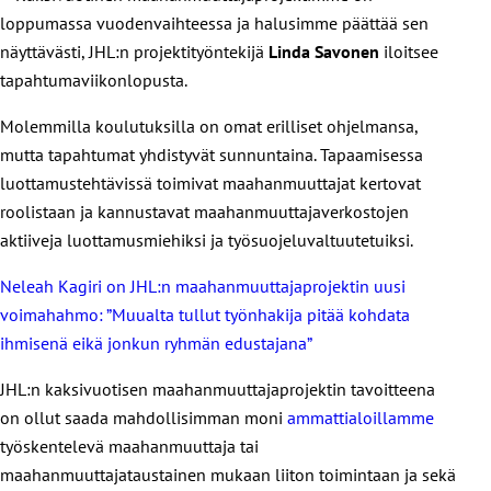
loppumassa vuodenvaihteessa ja halusimme päättää sen
näyttävästi, JHL:n projektityöntekijä
Linda Savonen
iloitsee
tapahtumaviikonlopusta.
Molemmilla koulutuksilla on omat erilliset ohjelmansa,
mutta tapahtumat yhdistyvät sunnuntaina. Tapaamisessa
luottamustehtävissä toimivat maahanmuuttajat kertovat
roolistaan ja kannustavat maahanmuuttajaverkostojen
aktiiveja luottamusmiehiksi ja työsuojeluvaltuutetuiksi.
Neleah Kagiri on JHL:n maahanmuuttajaprojektin uusi
voimahahmo: ”Muualta tullut työnhakija pitää kohdata
ihmisenä eikä jonkun ryhmän edustajana”
JHL:n kaksivuotisen maahanmuuttajaprojektin tavoitteena
on ollut saada mahdollisimman moni
ammattialoillamme
työskentelevä maahanmuuttaja tai
maahanmuuttajataustainen mukaan liiton toimintaan ja sekä