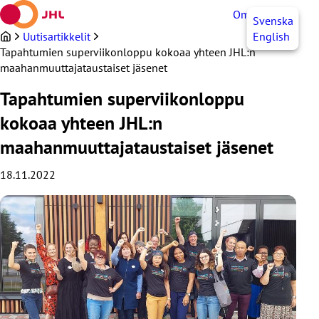
Siirry
OmaJHL
FI
Svenska
sisältöön
Uutisartikkelit
English
Tapahtumien superviikonloppu kokoaa yhteen JHL:n
maahanmuuttajataustaiset jäsenet
Tapahtumien superviikonloppu
kokoaa yhteen JHL:n
maahanmuuttajataustaiset jäsenet
18.11.2022