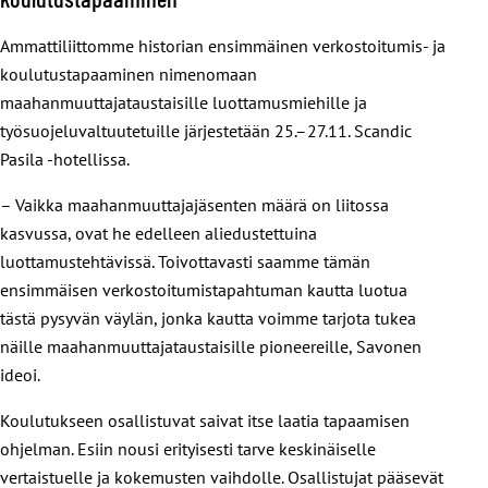
Ammattiliittomme historian ensimmäinen verkostoitumis- ja
koulutustapaaminen nimenomaan
maahanmuuttajataustaisille luottamusmiehille ja
työsuojeluvaltuutetuille järjestetään 25.–27.11. Scandic
Pasila -hotellissa.
– Vaikka maahanmuuttajajäsenten määrä on liitossa
kasvussa, ovat he edelleen aliedustettuina
luottamustehtävissä. Toivottavasti saamme tämän
ensimmäisen verkostoitumistapahtuman kautta luotua
tästä pysyvän väylän, jonka kautta voimme tarjota tukea
näille maahanmuuttajataustaisille pioneereille, Savonen
ideoi.
Koulutukseen osallistuvat saivat itse laatia tapaamisen
ohjelman. Esiin nousi erityisesti tarve keskinäiselle
vertaistuelle ja kokemusten vaihdolle. Osallistujat pääsevät