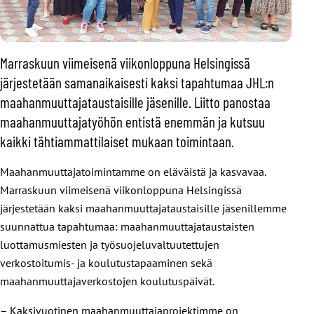
Marraskuun viimeisenä viikonloppuna Helsingissä
järjestetään samanaikaisesti kaksi tapahtumaa JHL:n
maahanmuuttajataustaisille jäsenille. Liitto panostaa
maahanmuuttajatyöhön entistä enemmän ja kutsuu
kaikki tähtiammattilaiset mukaan toimintaan.
Maahanmuuttajatoimintamme on eläväistä ja kasvavaa.
Marraskuun viimeisenä viikonloppuna Helsingissä
järjestetään kaksi maahanmuuttajataustaisille jäsenillemme
suunnattua tapahtumaa: maahanmuuttajataustaisten
luottamusmiesten ja työsuojeluvaltuutettujen
verkostoitumis- ja koulutustapaaminen sekä
maahanmuuttajaverkostojen koulutuspäivät.
– Kaksivuotinen maahanmuuttajaprojektimme on