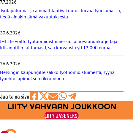
i
7.7.2026
s
Työtapaturma- ja ammattitautivakuutus turvaa työelämässä,
e
tiedä ainakin tämä vakuutuksesta
t
30.6.2026
JHL:lle voitto työtuomioistuimessa: raitiovaununkuljettaja
irtisanottiin laittomasti, saa korvausta yli 12 000 euroa
26.6.2026
Helsingin kaupungille sakko työtuomioistuimesta, syynä
työehtosopimuksen rikkominen
Jaa tämä sivu
LIITY VAHVAAN JOUKKOON
Jaa
Jaa
Jaa
Jaa
Jaa
Facebookissa
viestipalvelu
sähköpostilla
WhatsAppilla
Telegramilla
LIITY JÄSENEKSI
X:ssä