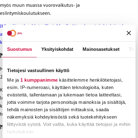
myös muun muassa vuorovaikutus- ja
esiintymiskoulutukseen.
JHL:n jäsenhankintaviikot: Monikulttuurinen työyhteisö sai
aikaan hyvän kierteen – Ammattiliittoon on helpompi liittyä,
kun työkaveri on jo jäsen
Suostumus
Yksityiskohdat
Mainosasetukset
Tiet
Maahanmuuttajaverkostojen koulutuspäivät
Maahanmuuttajaverkostojen koulutuspäivät
järjestetään
Tietojesi vastuullinen käyttö
26.–27. marraskuuta Scandic Park -hotellissa.
Me ja
1 kumppanimme
käsittelemme henkilötietojasi,
esim. IP-numeroasi, käyttäen teknologioita, kuten
Koulutuksen teemoja ovat työelämän pelisäännöt,
evästeitä, tallentamaan ja lukemaan tietoa laitteeltasi,
luottamusmiestoiminta, työehtosopimukset omaJHL, liiton
jotta voimme tarjota personoituja mainoksia ja sisältöjä,
koulutukset ja maahanmuuttajaverkostojen
tehdä mainosten ja sisältöjen mittauksia, saada
toimintasuunnitelmien teko.
näkemyksiä kohdeyleisöstä sekä tuotekehitykseen
liittyvistä syistä. Voit valita, kuka käyttää tietojasi ja mihin
Mikä ihmeen maahanmuuttajaverkosto?
tarkoituksiin.