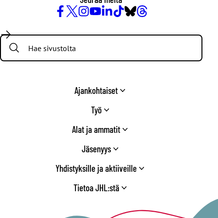
Facebook
X
Instagram
YouTube
LinkedIn
TikTok
Bluesky
Threads
/
Search:
Twitter
Ajankohtaiset
Työ
Alat ja ammatit
Jäsenyys
Yhdistyksille ja aktiiveille
Tietoa JHL:stä