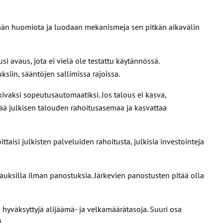
etään huomiota ja luodaan mekanismeja sen pitkän aikavälin
 avaus, jota ei vielä ole testattu käytännössä.
siin, sääntöjen sallimissa rajoissa.
kivaksi sopeutusautomaatiksi. Jos talous ei kasva,
tää julkisen talouden rahoitusasemaa ja kasvattaa
aisi julkisten palveluiden rahoitusta, julkisia investointeja
auksilla ilman panostuksia. Järkevien panostusten pitää olla
hyväksyttyjä alijäämä- ja velkamäärätasoja. Suuri osa
.