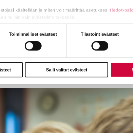
tietojasi käsitellään ja miten voit määrittää asetuksesi
tiedot-osi
sen milloin vain evästeilmoituksessa.
miä, osa sivuston toimintaa parantavia, ja osaa käytetään tilastoi
Toiminnalliset evästeet
Tilastointievästeet
ästeet
Salli valitut evästeet
iden ja kuntien päättäjille