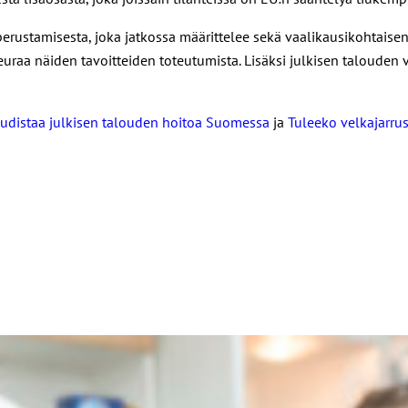
 perustamisesta, joka jatkossa määrittelee sekä vaalikausikohtais
raa näiden tavoitteiden toteutumista. Lisäksi julkisen talouden v
uudistaa julkisen talouden hoitoa Suomessa
ja
Tuleeko velkajarrus