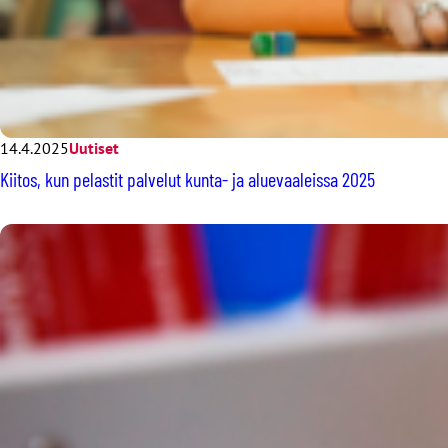
14.4.2025
Uutiset
Kiitos, kun pelastit palvelut kunta- ja aluevaaleissa 2025