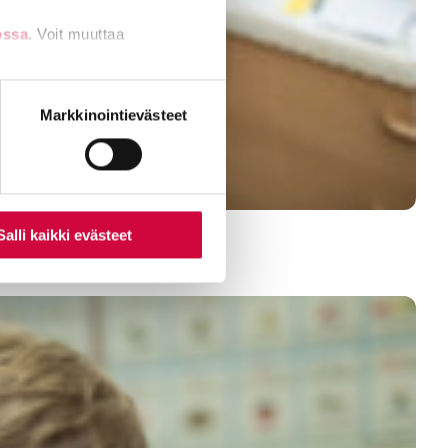
ossa
. Voit muuttaa
nti- tai
Markkinointievästeet
Salli kaikki evästeet