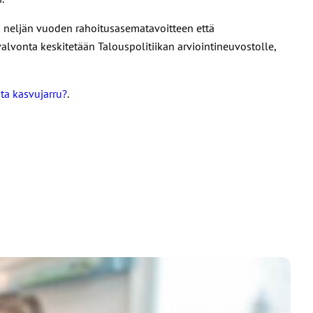
en neljän vuoden rahoitusasematavoitteen että
alvonta keskitetään Talouspolitiikan arviointineuvostolle,
ta kasvujarru?
.