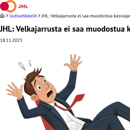
Siirry
sisältöön
Uutisartikkelit
JHL: Velkajarrusta ei saa muodostua kasvuja
JHL: Velkajarrusta ei saa muodostua 
18.11.2025