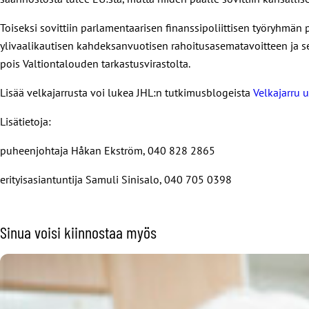
Toiseksi sovittiin parlamentaarisen finanssipoliittisen työryhmän
ylivaalikautisen kahdeksanvuotisen rahoitusasematavoitteen ja seu
pois Valtiontalouden tarkastusvirastolta.
Lisää velkajarrusta voi lukea JHL:n tutkimusblogeista
Velkajarru 
Lisätietoja:
puheenjohtaja Håkan Ekström, 040 828 2865
erityisasiantuntija Samuli Sinisalo, 040 705 0398
Sinua voisi kiinnostaa myös