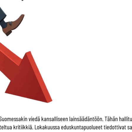
uomessakin viedä kansalliseen lainsäädäntöön. Tähän hallitus 
steltua kritiikkiä. Lokakuussa eduskuntapuolueet tiedottivat 