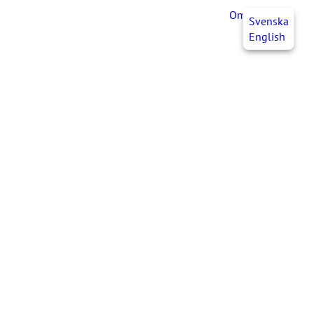
OmaJHL
FI
Svenska
English