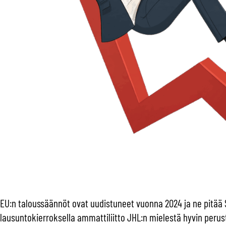
EU:n taloussäännöt ovat uudistuneet vuonna 2024 ja ne pitää S
lausuntokierroksella ammattiliitto JHL:n mielestä hyvin peru