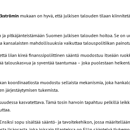
Ekströmin
mukaan on hyvä, että julkisen talouden tilaan kiinnit
a pitkäjänteistämään Suomen julkisen talouden hoitoa. Se on uusi
a kansalaisten mahdollisuuksia vaikuttaa talouspolitiikan painotuk
 että liian kireä finanssipoliittinen sääntö muodostuu itseään ruok
entää talouskasvua ja syventää taantumaa – joka puolestaan heiken
ikan koordinaatiosta muodostu sellaista mekanismia, joka hankaloitt
en järjestäytymisen tukemista.
isuudessa kasvatettava. Tämä tosin harvoin tapahtuu pelkillä leikk
uttaa.
iksi sopu sisältää sääntö- ja tavoitekehikon, jossa määritellään 
sta lisäosasta, joka joissain tilanteissa on EU:n sääntelyä tiukempi