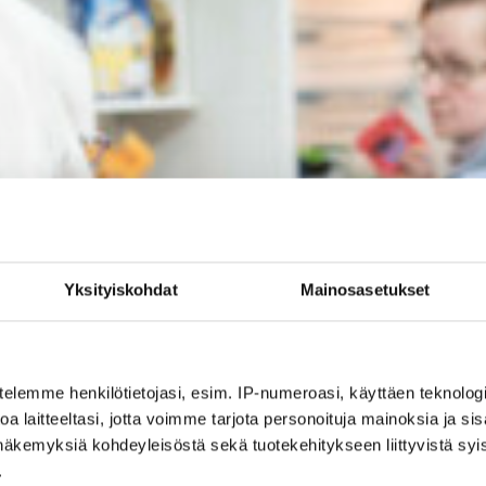
Yksityiskohdat
Mainosasetukset
telemme henkilötietojasi, esim. IP-numeroasi, käyttäen teknologio
a laitteeltasi, jotta voimme tarjota personoituja mainoksia ja sis
näkemyksiä kohdeyleisöstä sekä tuotekehitykseen liittyvistä syist
.