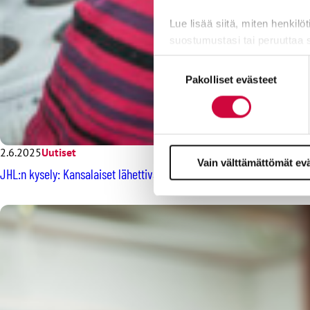
Lue lisää siitä, miten henkilö
suostumustasi tai peruuttaa 
Suostumuksen
Evästeistä osa on välttämättö
Pakolliset evästeet
valinta
markkinointitarkoituksiin.
2.6.2025
Uutiset
Vain välttämättömät ev
JHL:n kysely: Kansalaiset lähettivät spontaanit terveiset uusille alue