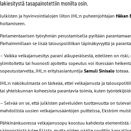
lakiesitystä tasapainotettiin monilta osin.
Julkisten ja hyvinvointialojen liiton JHL:n puheenjohtajan
Håkan 
hoitamiseen.
Parlamentaarisen työryhmän perustamisella pyritään parantamaan j
Parhaimmillaan se lisää talouspolitiikan läpinäkyvyyttä ja paranta
– Vaikka velkajarruesitys parani alkuperäisestä, edelleen on riski,
ylimitoitettu tai huonosti ajoitettu sopeutus voi itsessään heik
sopeutustarvetta, JHL:n erityisasiantuntija
Samuli Sinisalo
toteaa.
JHL:n näkökulmasta on tärkeää, ettei velkajarrusta ja talouspoliti
tai yhteiskunnan koheesiota parantavia toimia, kuten työntekijöid
– Selvää on se, että julkisten palveluiden tuottavuutta on tuleva
mahdollista uusien velkajarrusääntöjen puitteissa, Ekström muist
Pähkinänkuoressa velkajarrusopu koostuu kahdesta elementistä. Ens
säännöstöstä tulee EU:sta, mutta niiden päälle sovittiin kansallise