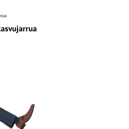
rrua
kasvujarrua