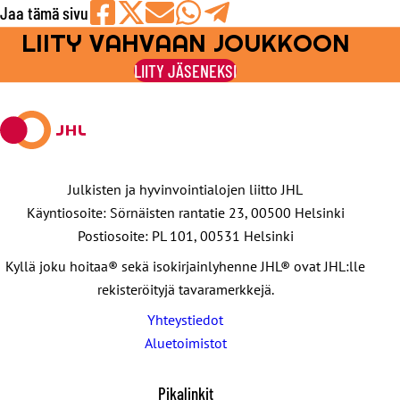
Jaa tämä sivu
LIITY VAHVAAN JOUKKOON
Jaa
Jaa
Jaa
Jaa
Jaa
Facebookissa
viestipalvelu
sähköpostilla
WhatsAppilla
Telegramilla
LIITY JÄSENEKSI
X:ssä
Julkisten ja hyvinvointialojen liitto JHL
Käyntiosoite: Sörnäisten rantatie 23, 00500 Helsinki
Postiosoite: PL 101, 00531 Helsinki
Kyllä joku hoitaa® sekä isokirjainlyhenne JHL® ovat JHL:lle
rekisteröityjä tavaramerkkejä.
Yhteystiedot
Aluetoimistot
Pikalinkit