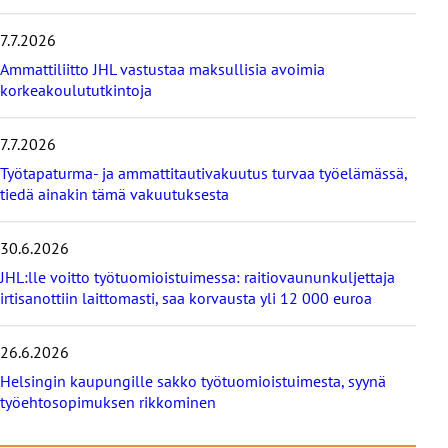
m
m
7.7.2026
ä
t
Ammattiliitto JHL vastustaa maksullisia avoimia
u
korkeakoulututkintoja
u
t
i
7.7.2026
s
Työtapaturma- ja ammattitautivakuutus turvaa työelämässä,
e
tiedä ainakin tämä vakuutuksesta
t
30.6.2026
JHL:lle voitto työtuomioistuimessa: raitiovaununkuljettaja
irtisanottiin laittomasti, saa korvausta yli 12 000 euroa
26.6.2026
Helsingin kaupungille sakko työtuomioistuimesta, syynä
työehtosopimuksen rikkominen