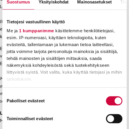
Suostumus
Yksityiskohdat
Mainosasetukset
Tiet
Lempisanontani onkin:
“Kyllä tästä hyvä tulee!”
JHL:n järjestäytymis- ja kevätkokous pidetään Helsingissä
Tietojesi vastuullinen käyttö
ensi vuonna 8.–9.6.2027. JHL:n puheenjohtaja valitaan
Me ja
1 kumppanimme
käsittelemme henkilötietojasi,
kokouksen ensimmäisenä päivänä.
esim. IP-numeroasi, käyttäen teknologioita, kuten
evästeitä, tallentamaan ja lukemaan tietoa laitteeltasi,
Edustajisto on liiton ylin päättävä elin, jossa on 120
jotta voimme tarjota personoituja mainoksia ja sisältöjä,
vaaleilla valittua jäsentä. Toimikauden pituus on 5 vuotta.
tehdä mainosten ja sisältöjen mittauksia, saada
Edustajistovaalit käydään helmikuussa 2027.
näkemyksiä kohdeyleisöstä sekä tuotekehitykseen
liittyvistä syistä. Voit valita, kuka käyttää tietojasi ja mihin
Mari Keturilla on 20 vuoden kokemus ay-liikkeen tehtävistä. Hän
tarkoituksiin.
on koulutukseltaan juristi, ja hänen uransa on rakentunut
monipuolisista työmarkkinoiden ja edunvalvonnan tehtävistä
Lue lisää siitä, miten henkilötietojasi käsitellään ja miten
Suostumuksen
voit määrittää asetuksesi
tiedot-osiossa
. Voit muuttaa
sekä laajasta kokemuksesta esihenkilö- ja johtamisrooleissa.
Pakolliset evästeet
valinta
suostumustasi tai peruuttaa sen milloin vain
Lisätietoja:
evästeilmoituksessa.
Toiminnalliset evästeet
Mari Keturi, p. 050 461 9315
Evästeistä osa on välttämättömiä, osa sivuston toimintaa