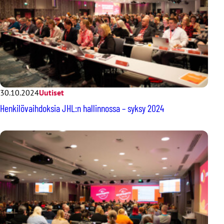
30.10.2024
Uutiset
Henkilövaihdoksia JHL:n hallinnossa – syksy 2024