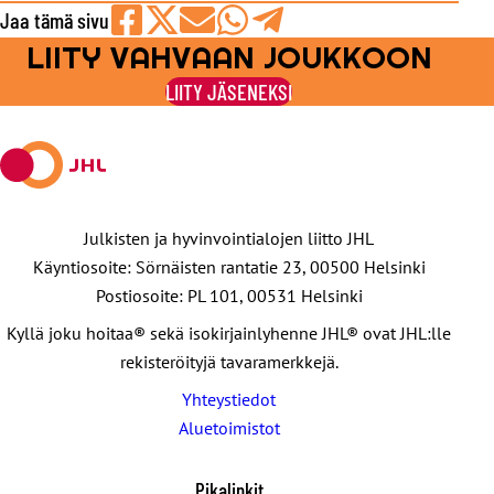
Jaa tämä sivu
LIITY VAHVAAN JOUKKOON
Jaa
Jaa
Jaa
Jaa
Jaa
Facebookissa
viestipalvelu
sähköpostilla
WhatsAppilla
Telegramilla
LIITY JÄSENEKSI
X:ssä
Julkisten ja hyvinvointialojen liitto JHL
Käyntiosoite: Sörnäisten rantatie 23, 00500 Helsinki
Postiosoite: PL 101, 00531 Helsinki
Kyllä joku hoitaa® sekä isokirjainlyhenne JHL® ovat JHL:lle
rekisteröityjä tavaramerkkejä.
Yhteystiedot
Aluetoimistot
Pikalinkit