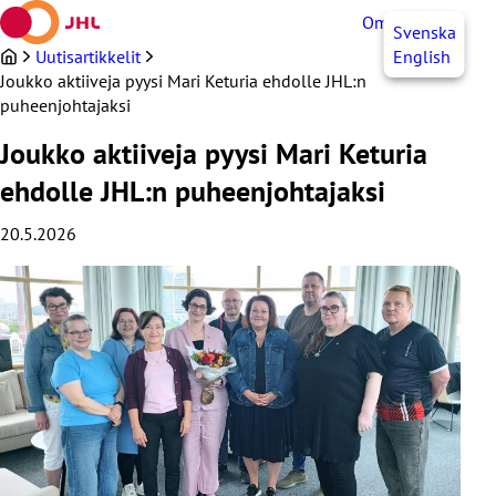
Siirry
OmaJHL
FI
Svenska
sisältöön
Uutisartikkelit
English
Joukko aktiiveja pyysi Mari Keturia ehdolle JHL:n
puheenjohtajaksi
Joukko aktiiveja pyysi Mari Keturia
ehdolle JHL:n puheenjohtajaksi
20.5.2026