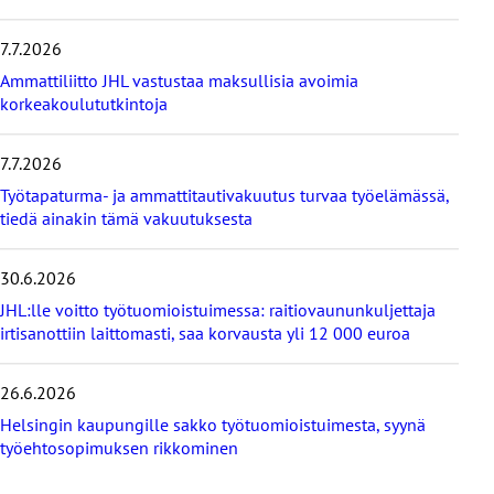
m
m
7.7.2026
ä
t
Ammattiliitto JHL vastustaa maksullisia avoimia
u
korkeakoulututkintoja
u
t
i
7.7.2026
s
Työtapaturma- ja ammattitautivakuutus turvaa työelämässä,
e
tiedä ainakin tämä vakuutuksesta
t
30.6.2026
JHL:lle voitto työtuomioistuimessa: raitiovaununkuljettaja
irtisanottiin laittomasti, saa korvausta yli 12 000 euroa
26.6.2026
Helsingin kaupungille sakko työtuomioistuimesta, syynä
työehtosopimuksen rikkominen