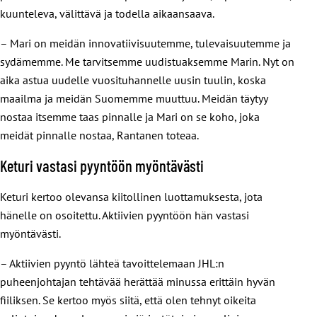
kuunteleva, välittävä ja todella aikaansaava.
– Mari on meidän innovatiivisuutemme, tulevaisuutemme ja
sydämemme. Me tarvitsemme uudistuaksemme Marin. Nyt on
aika astua uudelle vuosituhannelle uusin tuulin, koska
maailma ja meidän Suomemme muuttuu. Meidän täytyy
nostaa itsemme taas pinnalle ja Mari on se koho, joka
meidät pinnalle nostaa, Rantanen toteaa.
Keturi vastasi pyyntöön myöntävästi
Keturi kertoo olevansa kiitollinen luottamuksesta, jota
hänelle on osoitettu. Aktiivien pyyntöön hän vastasi
myöntävästi.
– Aktiivien pyyntö lähteä tavoittelemaan JHL:n
puheenjohtajan tehtävää herättää minussa erittäin hyvän
fiiliksen. Se kertoo myös siitä, että olen tehnyt oikeita