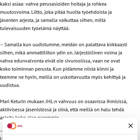
kaksi asiaa: vahva perusasioiden hoitaja ja rohkea
muutosvoima. Liitto, joka pitää huolta työehdoista ja
jäsenten arjesta, ja samalla vaikuttaa siihen, miltä
tulevaisuuden työelämä näyttää.
– Samalla kun uudistumme, meidän on palattava kirkkaasti
siihen, mikä ammattiliiton ydin on. Järjestöllinen voima ja
vahva edunvalvonta eivät ole sivuroolissa, vaan ne ovat
koko toiminnan perusta. Kun pidämme niistä kiinni ja
teemme ne hyvin, meillä on uskottavuutta myös kehittyä ja
uudistua.
Mari Keturin mukaan JHL:n vahvuus on osaavissa ihmisissä,
aktiivisessa jäsenistössä ja siinä, että meillä on halu tehdä
asioita koko ajan paremmin.
– Yhdessä tekemisen pitää näkyä arjessa, ei vain puheissa.
Uskon vahvasti siihen, että kun tehdään yhdessä, tulee hyvä.