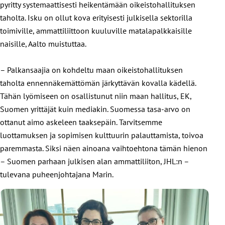
pyritty systemaattisesti heikentämään oikeistohallituksen
taholta. Isku on ollut kova erityisesti julkisella sektorilla
toimiville, ammattiliittoon kuuluville matalapalkkaisille
naisille, Aalto muistuttaa.
– Palkansaajia on kohdeltu maan oikeistohallituksen
taholta ennennäkemättömän järkyttävän kovalla kädellä.
Tähän lyömiseen on osallistunut niin maan hallitus, EK,
Suomen yrittäjät kuin mediakin. Suomessa tasa-arvo on
ottanut aimo askeleen taaksepäin. Tarvitsemme
luottamuksen ja sopimisen kulttuurin palauttamista, toivoa
paremmasta. Siksi näen ainoana vaihtoehtona tämän hienon
– Suomen parhaan julkisen alan ammattiliiton, JHL:n –
tulevana puheenjohtajana Marin.