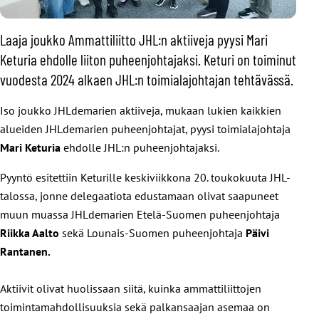
Laaja joukko Ammattiliitto JHL:n aktiiveja pyysi Mari
Keturia ehdolle liiton puheenjohtajaksi. Keturi on toiminut
vuodesta 2024 alkaen JHL:n toimialajohtajan tehtävässä.
Iso joukko JHLdemarien aktiiveja, mukaan lukien kaikkien
alueiden JHLdemarien puheenjohtajat, pyysi toimialajohtaja
Mari Keturia
ehdolle JHL:n puheenjohtajaksi.
Pyyntö esitettiin Keturille keskiviikkona 20. toukokuuta JHL-
talossa, jonne delegaatiota edustamaan olivat saapuneet
muun muassa JHLdemarien Etelä-Suomen puheenjohtaja
Riikka Aalto
sekä Lounais-Suomen puheenjohtaja
Päivi
Rantanen.
Aktiivit olivat huolissaan siitä, kuinka ammattiliittojen
toimintamahdollisuuksia sekä palkansaajan asemaa on