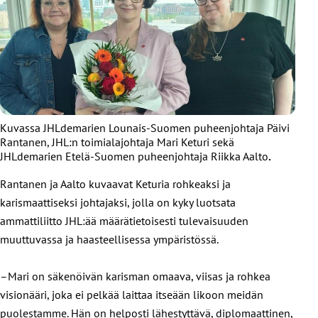
Kuvassa JHLdemarien Lounais-Suomen puheenjohtaja Päivi
Rantanen, JHL:n toimialajohtaja Mari Keturi sekä
JHLdemarien Etelä-Suomen puheenjohtaja Riikka Aalto
.
Rantanen ja Aalto kuvaavat Keturia rohkeaksi ja
karismaattiseksi johtajaksi, jolla on kyky luotsata
ammattiliitto JHL:ää määrätietoisesti tulevaisuuden
muuttuvassa ja haasteellisessa ympäristössä.
–Mari on säkenöivän karisman omaava, viisas ja rohkea
visionääri, joka ei pelkää laittaa itseään likoon meidän
puolestamme. Hän on helposti lähestyttävä, diplomaattinen,