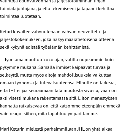
valintoja edunvalvonnan ja järjestötoiminnan linjan
toimialajohtajana, ja että tekemiseeni ja tapaani kehittää
toimintaa luotetaan.
Keturi kuvailee vahvuutenaan vahvan neuvottelu- ja
järjestökokemuksen, joka näkyy määrätietoisena otteena
sekä kykynä edistää työelämän kehittämistä.
– Työelämä muuttuu koko ajan, välillä nopeammin kuin
pysymme mukana. Samalla ihmiset kaipaavat turvaa ja
selkeyttä, mutta myös aitoja mahdollisuuksia vaikuttaa
omaan työhönsä ja tulevaisuuteensa. Minulle on tärkeää,
että JHL ei jää seuraamaan tätä muutosta sivusta, vaan on
aktiivisesti mukana rakentamassa sitä. Liiton menestyksen
kannalta ratkaisevaa on, että katsomme eteenpäin emmekä
vain reagoi siihen, mitä tapahtuu ympärillämme.
Mari Keturin mielestä parhaimmillaan JHL on yhtä aikaa