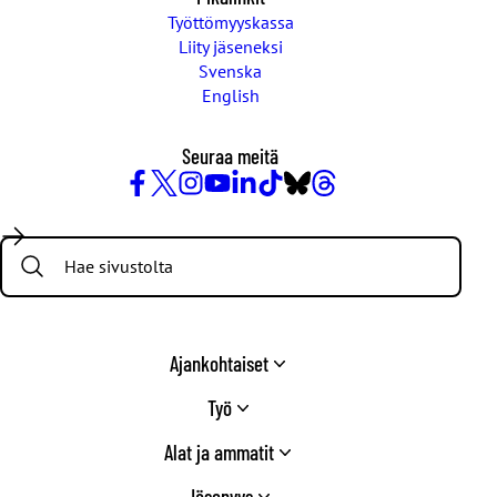
Työttömyyskassa
Liity jäseneksi
Svenska
English
Seuraa meitä
Facebook
X
Instagram
YouTube
LinkedIn
TikTok
Bluesky
Threads
/
Search:
Twitter
Ajankohtaiset
Työ
Alat ja ammatit
Jäsenyys